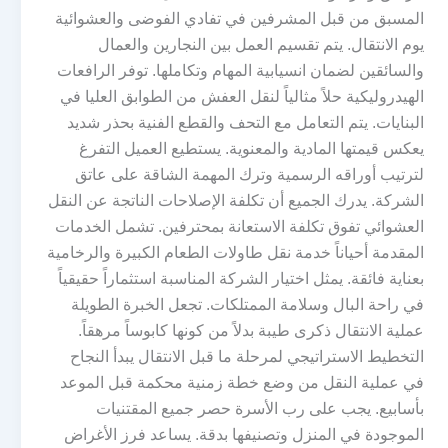
المسبق من قبل المشرفين في تفادي الفوضى والعشوائية
يوم الانتقال. يتم تقسيم العمل بين النجارين والعمال
والسائقين لضمان انسيابية المهام وتكاملها. توفر الرافعات
الهيدروليكية حلاً مثالياً لنقل العفش من الطوابق العليا في
البنايات. يتم التعامل مع التحف والقطع الفنية بحذر شديد
يعكس قيمتها المادية والمعنوية. يستطيع العميل التفرغ
لترتيب أوراقه الرسمية وترك المهمة الشاقة على عاتق
الشركة. يدرك الجميع أن تكلفة الإصلاحات الناتجة عن النقل
العشوائي تفوق تكلفة الاستعانة بمحترفين. تشمل الخدمات
المقدمة أحياناً خدمة نقل طاولات الطعام الكبيرة والرخامية
بعناية فائقة. يمثل اختيار الشركة المناسبة استثماراً حقيقياً
في راحة البال وسلامة الممتلكات. تجعل الخبرة الطويلة
عملية الانتقال ذكرى طيبة بدلاً من كونها كابوساً مرهقاً.
التخطيط الاستراتيجي لمرحلة ما قبل الانتقال يبدأ النجاح
في عملية النقل من وضع خطة زمنية محكمة قبل الموعد
بأسابيع. يجب على رب الأسرة حصر جميع المقتنيات
الموجودة في المنزل وتصنيفها بدقة. يساعد فرز الأغراض