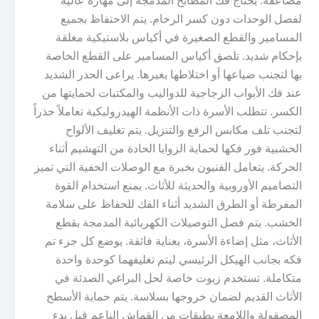
مضاعفة. يحتاج فك المطابخ المدمجة إلى مهارة عالية
لفصل الوحدات دون كسر الرخام. يتم الاحتفاظ بجميع
المسامير والقطع الصغيرة في أكياس بلاستيكية مغلقة
بإحكام شديد. تلصق أكياس المسامير على القطع الخاصة
بها لتجنب ضياعها أو اختلاطها بغيرها. يراعى الحذر الشديد
عند فك الأبواب الزجاجية للدواليب والمكتبات لحمايتها من
الكسر. تتطلب الأسرة ذات الأنظمة الهيدروليكية تعاملاً حذراً
لتجنب تلف مكابس الرفع والتنزيل. يتم تغليف الألواح
الخشبية فور فكها لحماية الزوايا الحادة من التهشيم أثناء
الحركة. يتعامل الفنيون بخبرة مع الوصلات الخفية التي تميز
التصاميم الأوروبية والحديثة للأثاث. يمنع استخدام القوة
المفرطة أو الطرق الشديد أثناء الفك للحفاظ على سلامة
الخشب. يتم فصل التوصيلات الكهربائية المدمجة بقطع
الأثاث، مثل إضاءة الأسرة، بعناية فائقة. يوضع كل جزء تم
فكه بجانب الهيكل الرئيسي ليتم تغليفهما كوحدة واحدة
متكاملة. تستخدم زيوت خاصة لحل البراغي الصدئة في
الأثاث القديم لضمان خروجها بسلاسة. يتم حماية الأسطح
المصقولة واللامعة بطبقات من القماش الناعم قبل بدء