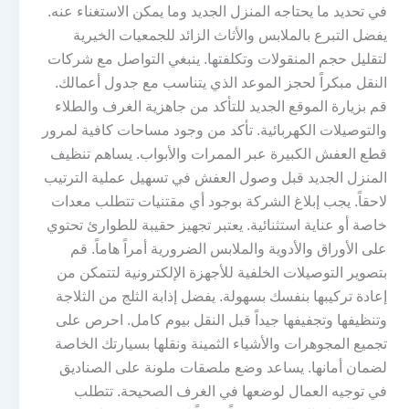
في تحديد ما يحتاجه المنزل الجديد وما يمكن الاستغناء عنه.
يفضل التبرع بالملابس والأثاث الزائد للجمعيات الخيرية
لتقليل حجم المنقولات وتكلفتها. ينبغي التواصل مع شركات
النقل مبكراً لحجز الموعد الذي يتناسب مع جدول أعمالك.
قم بزيارة الموقع الجديد للتأكد من جاهزية الغرف والطلاء
والتوصيلات الكهربائية. تأكد من وجود مساحات كافية لمرور
قطع العفش الكبيرة عبر الممرات والأبواب. يساهم تنظيف
المنزل الجديد قبل وصول العفش في تسهيل عملية الترتيب
لاحقاً. يجب إبلاغ الشركة بوجود أي مقتنيات تتطلب معدات
خاصة أو عناية استثنائية. يعتبر تجهيز حقيبة للطوارئ تحتوي
على الأوراق والأدوية والملابس الضرورية أمراً هاماً. قم
بتصوير التوصيلات الخلفية للأجهزة الإلكترونية لتتمكن من
إعادة تركيبها بنفسك بسهولة. يفضل إذابة الثلج من الثلاجة
وتنظيفها وتجفيفها جيداً قبل النقل بيوم كامل. احرص على
تجميع المجوهرات والأشياء الثمينة ونقلها بسيارتك الخاصة
لضمان أمانها. يساعد وضع ملصقات ملونة على الصناديق
في توجيه العمال لوضعها في الغرف الصحيحة. تتطلب