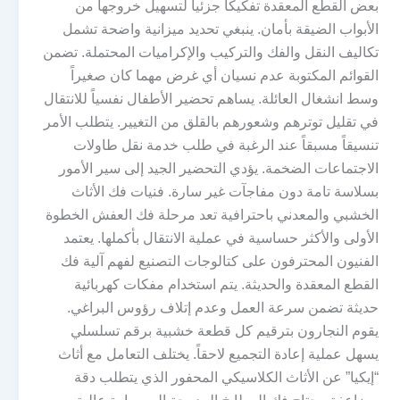
بعض القطع المعقدة تفكيكاً جزئياً لتسهيل خروجها من
الأبواب الضيقة بأمان. ينبغي تحديد ميزانية واضحة تشمل
تكاليف النقل والفك والتركيب والإكراميات المحتملة. تضمن
القوائم المكتوبة عدم نسيان أي غرض مهما كان صغيراً
وسط انشغال العائلة. يساهم تحضير الأطفال نفسياً للانتقال
في تقليل توترهم وشعورهم بالقلق من التغيير. يتطلب الأمر
تنسيقاً مسبقاً عند الرغبة في طلب خدمة نقل طاولات
الاجتماعات الضخمة. يؤدي التحضير الجيد إلى سير الأمور
بسلاسة تامة دون مفاجآت غير سارة. فنيات فك الأثاث
الخشبي والمعدني باحترافية تعد مرحلة فك العفش الخطوة
الأولى والأكثر حساسية في عملية الانتقال بأكملها. يعتمد
الفنيون المحترفون على كتالوجات التصنيع لفهم آلية فك
القطع المعقدة والحديثة. يتم استخدام مفكات كهربائية
حديثة تضمن سرعة العمل وعدم إتلاف رؤوس البراغي.
يقوم النجارون بترقيم كل قطعة خشبية برقم تسلسلي
يسهل عملية إعادة التجميع لاحقاً. يختلف التعامل مع أثاث
“إيكيا” عن الأثاث الكلاسيكي المحفور الذي يتطلب دقة