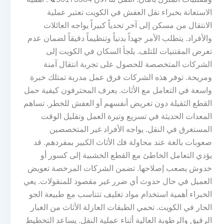
الاستعانة بخبراء نقل العفش في الكويت تعتبر عملية
الانتقال من مسكن إلى آخر تحدياً كبيراً يواجه العائلات
والأفراد. يتطلب الأمر جهداً بدنياً وتنظيماً دقيقاً لضمان عدم
تعرض المقتنيات للتلف. يلجأ السكان في الكويت إلى
الشركات المتخصصة للحصول على تجربة انتقال آمنة
ومريحة. توفر هذه الشركات فرق عمل مدربة تمتلك خبرة
واسعة في التعامل مع الأثاث. يعرف المحترفون كيفية حمل
القطع الثقيلة دون تعريض أنفسهم أو العفش للخطر. تساهم
المعدات الحديثة في تسريع وتيرة العمل وتقليل الوقت
المستغرق في النقل. يواجه الأفراد غير المتخصصين
صعوبات بالغة عند محاولة فك الأثاث الكبير بمفردهم. قد
يؤدي التعامل الخاطئ مع القطع الخشبية إلى كسور أو
خدوش يصعب إصلاحها. تضمن الشركات المرخصة تعويض
العميل في حال حدوث أي ضرر غير مقصود للمنقولات. يعي
الخبراء أهمية استخدام مواد تغليف تتناسب مع طبيعة الجو
الحار في الكويت. تحمي الطبقات العازلة الأثاث من الغبار
الرقيق والرطوبة العالية أثناء عملية النقل. يساعد التخطيط