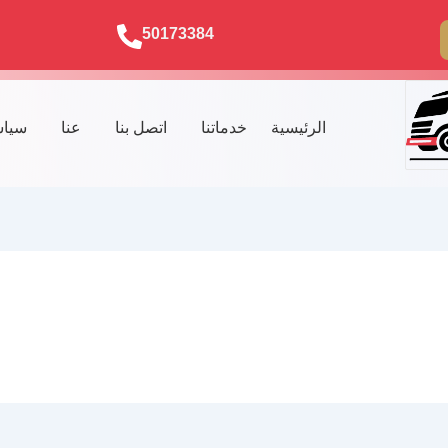
50173384
الرئيسية
خدماتنا
اتصل بنا
عنا
سياس