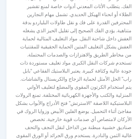
الفك. يتطلب الأثاث المعدني أدوات خاصة لمنع تقشير
الطلاء أو انحناء الهيكل الحديدي. تشمل مهام النجارين
المحترفين القدرة على فك و نقل طاولات البلياردو بدقة
متناهية. يؤدي الفك الصحيح إلى تقليل الحيز الذي يشغله
العفش داخل شاحنة النقل. مواد التغليف المثالية لحماية
العفش يشكل التغليف المتين الحماية الحقيقية للمقتنيات
من مخاطر الطريق والاهتزازات والصدمات المحتملة.
تستخدم شركات النقل الكبرى مواد تغليف مستوردة ذات
جودة عالية وكثافة كبيرة. يعتبر البلاستيك الفقاعي “بابل
راب” الحل الأمثل لحماية الزجاج والكريستال والشاشات.
يتم استخدام الكرتون المقوى والمضلع لتغليف الأواني
المنزلية والكتب والأجهزة الكهربائية المختلفة. تمنع الرولات
البلاستيكية اللاصقة “الاسترتش” فتح الأدراج والأبواب بشكل
مفاجئ أثناء التحميل. يوضع الفلين الأبيض وزوايا الروك في
الأركان لامتصاص أي صدمات قوية خارجية. تخصص
صناديق خشبية مبطنة من الداخل لنقل النجف والتحف
غالية الثمن والنادرة. يستخدم ورق الجرائد أو الورق المقوى