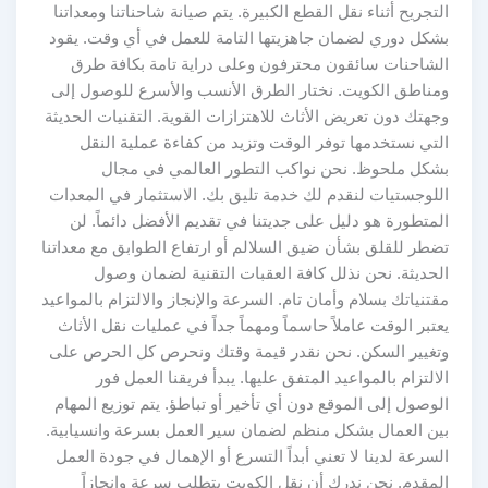
التجريح أثناء نقل القطع الكبيرة. يتم صيانة شاحناتنا ومعداتنا
بشكل دوري لضمان جاهزيتها التامة للعمل في أي وقت. يقود
الشاحنات سائقون محترفون وعلى دراية تامة بكافة طرق
ومناطق الكويت. نختار الطرق الأنسب والأسرع للوصول إلى
وجهتك دون تعريض الأثاث للاهتزازات القوية. التقنيات الحديثة
التي نستخدمها توفر الوقت وتزيد من كفاءة عملية النقل
بشكل ملحوظ. نحن نواكب التطور العالمي في مجال
اللوجستيات لنقدم لك خدمة تليق بك. الاستثمار في المعدات
المتطورة هو دليل على جديتنا في تقديم الأفضل دائماً. لن
تضطر للقلق بشأن ضيق السلالم أو ارتفاع الطوابق مع معداتنا
الحديثة. نحن نذلل كافة العقبات التقنية لضمان وصول
مقتنياتك بسلام وأمان تام. السرعة والإنجاز والالتزام بالمواعيد
يعتبر الوقت عاملاً حاسماً ومهماً جداً في عمليات نقل الأثاث
وتغيير السكن. نحن نقدر قيمة وقتك ونحرص كل الحرص على
الالتزام بالمواعيد المتفق عليها. يبدأ فريقنا العمل فور
الوصول إلى الموقع دون أي تأخير أو تباطؤ. يتم توزيع المهام
بين العمال بشكل منظم لضمان سير العمل بسرعة وانسيابية.
السرعة لدينا لا تعني أبداً التسرع أو الإهمال في جودة العمل
المقدم. نحن ندرك أن نقل الكويت يتطلب سرعة وإنجازاً