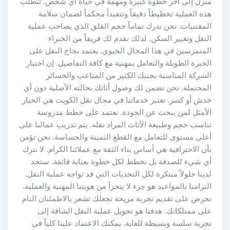
منزل إلى آخر خطوة كبيرة ومهمة في حياة أي شخص. تتطلب
هذه العملية تخطيطاً دقيقاً وتنفيذاً محكماً لضمان سلامة
المقتنيات. نحن ندرك تماماً حجم القلق الذي يصاحب عملية
النقل وتغيير السكن. لذلك نقدم لك فريقاً من الخبراء
المتمرسين في هذا المجال الحيوي. يعتمد نجاح النقل على
الخبرة الطويلة والتعامل بمهنية مع كافة التفاصيل. إن اختيار
الشركة المناسبة يجنبك الكثير من المتاعب والخسائر
المحتملة. نحن نضمن لك وصول أثاثك بحالته الأصلية دون أي
خدش أو كسر. تعتبر خدماتنا في مجال نقل الكويت هي الخيار
الأمثل لمن يبحث عن الجودة. نعتمد على خطط مدروسة
تناسب حجم وطبيعة الأثاث المراد نقله. يتم تدريب عمالنا على
أعلى مستوى للتعامل مع القطع الثمينة والحساسة. نحن نؤمن
بأن الاحترافية هي أساس بناء الثقة مع عملائنا الكرام. لا نترك
أي شيء للصدفة بل نخطط لكل خطوة بعناية فائقة. ستجد
لدينا حلولاً مبتكرة لكل التحديات التي قد تواجه عملية النقل.
التزامنا بالمواعيد هو جزء لا يتجزأ من هويتنا المهنية والعملية.
نحرص على تقديم تجربة مريحة تجعلك تشعر بالاطمئنان التام
على ممتلكاتك. هدفنا هو تحويل عملية النقل الشاقة إلى
تجربة سلسة وبسيطة للغاية. يمكنك الاعتماد علينا كلياً في