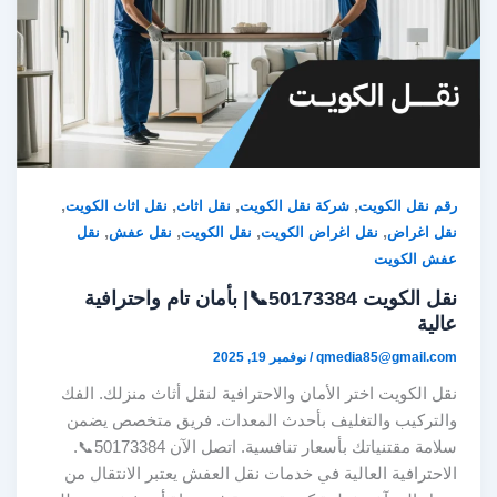
,
,
,
,
رقم نقل الكويت
شركة نقل الكويت
نقل اثاث
نقل اثاث الكويت
,
,
,
,
نقل اغراض
نقل اغراض الكويت
نقل الكويت
نقل عفش
نقل
عفش الكويت
نقل الكويت 50173384📞| بأمان تام واحترافية
عالية
qmedia85@gmail.com
/
نوفمبر 19, 2025
نقل الكويت اختر الأمان والاحترافية لنقل أثاث منزلك. الفك
والتركيب والتغليف بأحدث المعدات. فريق متخصص يضمن
سلامة مقتنياتك بأسعار تنافسية. اتصل الآن 50173384📞.
الاحترافية العالية في خدمات نقل العفش يعتبر الانتقال من