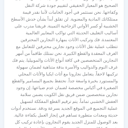
الصحيح هو المعيار الحقيقي لتقييم جودة شركة النقل
وكفاءتها. نحن نستثمر في أجود الخامات لأننا نقدر قيمة
ممتلكاتك المادية والمعنوية. لن تقلق أبداً بشأن خدش الأسطح
الخشبية أو كسر الأواني الزجاجية الثمينة. فريقنا مدرب على
أساليب التغليف الحديثة التي تواكب المعايير العالمية
المعتمدة. فك وتركيب الأثاث بمهارة النجارين المحترفين
تتطلب عملية نقل الأثاث وجود نجارين محترفين للتعامل مع
الغرف المعقدة والقطع الكبيرة. نحن نمتلك طاقماً من أمهر
النجارين المتخصصين في كافة أنواع الأثاث والموبيليا. يتم فك
غرف النوم والدواليب والأسرة بدقة متناهية لضمان سهولة
تركيبها لاحقاً. يتعامل نجارونا مع أثاث ايكيا والأثاث المحلي
والمستورد بخبرة واسعة جداً. نحتفظ بجميع المسامير والقطع
الصغيرة في أكياس مخصصة لضمان عدم ضياعها. إن وجود
نجارين متخصصين ضمن فريق نقل الكويت يضمن سلامة
العفش الخشبي تماماً. يتم ترقيم القطع المفككة لتسهيل
عملية التجميع في الموقع الجديد بسرعة ودقة. نستخدم أدوات
حديثة ومعدات متطورة تساهم في إنجاز العمل بكفاءة عالية.
بعد الوصول للمنزل الجديد يقوم النجارون بإعادة تركيب كل