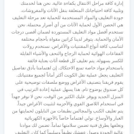
إدارة كافة مراحل الانتقال بكفاءة عالية. نحن هنا لخدمتك
وتلبية كافة احتياجاتك المتعلقة بنقل الأثاث والمفروشات.
جودة التغليف والمواد المستخدمة للحماية تعد مرحلة التغليف
هي الحصن الأول لحماية الأثاث من أي أضرار محتملة. نحن
نستخدم أفضل مواد التغليف المستوردة لضمان أقصى درجات
الأمان والحماية. يتوفر لدينا كراتين مقواة بأحجام مختلفة
لتناسب كافة أنواع المقتنيات والأغراض. نستخدم رولات
الفقاعات الهوائية لحماية الزجاج والتحف والأشياء القابلة
للكسر بسهولة. يتم تغليف كل قطعة أثاث بعناية فائقة
باستخدام مواد خاصة تمنع الاحتكاك. إن اهتمامنا بأدق تفاصيل
التغليف يجعل عملية نقل الكويت أكثر أماناً لجميع مقتنياتك.
يقوم فريقنا بتصنيف الأغراض ووضع ملصقات توضيحية على
كل صندوق بوضوح تام. هذا يسهل عملية إعادة الترتيب في
المنزل الجديد ويوفر عليك الكثير من الوقت. نحن لا نوفر جهداً
في استخدام اللاصق القوي والأحزمة لتثبيت الأغراض جيداً.
يتم تغليف الكنب والمجالس بطبقات من النايلون لحمايتها من
الغبار والأوساخ. نولي اهتماماً خاصاً بالأجهزة الكهربائية
ونغلفها بطرق فنية تضمن سلامتها تماماً. تضمن لك موادنا
عالية الجودة وصول عفشك نظيفاً وسليماً كما كان. التغليف