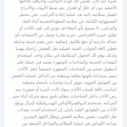
شيء كما كان. نضمن لك عودة الدواليب والأرفف لحالتها
الأصلية دون أي خلل أو اهتزاز. يتم ضبط الأبواب والأدراج
لتعمل بسلاسة تامة بعد عملية إعادة التركيب. نحن نتحمل
المسؤولية الكاملة عن سلامة القطع الخشبية أثناء الفك
والتركيب. لا نسمح بأي أخطاء قد تؤدي إلى تلف الأثاث أو
تقليل عمره الافتراضي. خبرة نجارنا تغنيك عن الاستعانة بأي
عمالة خارجية أو دفع تكاليف إضافية. نحن نقدم خدمة شاملة
تغطي كافة الجوانب الفنية لعملية نقل العفش. راحتك تهمنا
ولذلك نوفر لك الحلول المتكاملة في مكان واحد. استخدام
المعدات الحديثة والشاحنات المجهزة نعتمد في عملنا على
أسطول ضخم من الشاحنات المجهزة خصيصاً لنقل الأثاث.
تتميز سياراتنا بكونها مغلقة ومبطنة من الداخل لحماية العفش
من العوامل الجوية. تتوفر لدينا شاحنات بأحجام مختلفة
لتناسب كافة كميات الأثاث سواء كانت كبيرة أو صغيرة. يتم
رص الأثاث داخل الشاحنات بنظام دقيق يمنع تحركه أثناء سير
المركبة. نستخدم الروافع والأوناش الهيدروليكية لإنزال ورفع
الأثاث من الطوابق العليا بأمان. إن استخدام أحدث معدات
نقل الكويت يضمن سلامة العفش ويقلل الجهد البشري.
تساعد الأوناش في حماية السلالم والمداخل الضيقة من