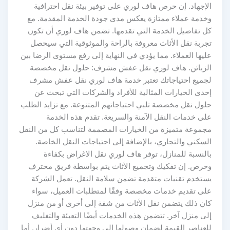
الإجهاد. إن حرص هاف لوري على توفير بيئة نقل احترافية
وخدمة عملاء ممتازة يعكس مدى جودة الخدمة المقدمة. مع
كل تفاصيل الخدمة التي تقدمها. تضمن هاف لوري أن تكون
تجربة نقل الأثاث معروفة بالراحة والموثوقية التي سيحصل
عليها العملاء. مما يؤدي في النهاية إلى رفع مستوى الرضا بين
الزبائن. هاف لوري نقل عفش مشرف: حلول نقل مخصصة
لجميع احتياجاتك تعتبر خدمة هاف لوري نقل عفش مشرف
إحدى الخيارات المثالية للأفراد والشركات التي تبحث عن
حلول نقل مخصصة تلبي احتياجاتهم المتنوعة. مع تزايد الطلب
على خدمات النقل الآمنة والسريعة. تقدم هذه الخدمة
مجموعة متميزة من الخيارات المصممة لتناسب كل من النقل
السكني والتجاري، بالإضافة إلى احتياجات النقل الخاصة.
بالنسبة للمنازل، توفر هاف لوري نقل الاغراض بكفاءة
وحرص. إن تفكيك وتجميع الأثاث يتم بواسطة فريق محترف
يستخدم تقنيات متقدمة تضمن سلامة النقل. تعمل الشركة
على تقديم خدمات مخصصة وفقًا لمتطلبات العميل، سواء
كان ذلك يتضمن نقل الأثاث من شقة إلى أخرى أو من منزل
إلى منزل آخر. تتضمن هذه الخدمات أيضًا التعبئة والتغليف
للعناصر القيمة لضمان وصولها إلى وجهتها دون أي أضرار. أما