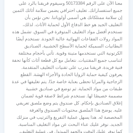
معنا الآن على الرقم 50173384 وسيقوم فريقنا بالرد على
جميع استفساراتك. تغليف احترافي يضمن سلامة أثاثك الثمين
إن سلامة ممتلكاتك هي أسمى أولوياتنا. نحن نؤمن بأن
التغليف الجيد هو خط الدفاع الأول لحماية الأثاث. لذلك،
نستخدم أفضل مواد التغليف المتوفرة في السوق. تشمل هذه
المواد رولات الفقاعات الهوائية عالية الجودة. نستخدم أيضًا
البطانيات السميكة لحماية الأسطح الخشبية. الصناديق
الكرتونية التي نستخدمها متينة وقوية. تأتي بأحجام مختلفة
لتناسب جميع المقتنيات. نتعامل مع كل قطعة أثاث كأنها تحفة
فنية فريدة. فريقنا مدرب على تقنيات التغليف المتقدمة.
يعرفون كيفية حماية الزوايا الحادة والأجزاء الهشة. القطع
الزجاجية والمرايا تحظى بعناية خاصة جدًا. يتم تغليفها في عدة
طبقات من مواد الحماية. ثم توضع في صناديق خشبية
مصممة خصيصًا لها. نستخدم شرائط لاصقة قوية لضمان
إغلاق الصناديق بإحكام. كل صندوق يتم وضع ملصق تعريفي
عليه. يوضح هذا الملصق محتويات الصندوق والغرفة
المخصصة له. هذا يسهل عملية التفريغ والترتيب في منزلك
الجديد. نوفر عليك عناء البحث عن مواد التغليف المناسبة.
كما نوفر عليك الوقت والجهد المبذول في عملية التغليف.