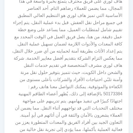
هاف لوري على فريق محترف يتمتع بخبرة واسعة في هذا
المجال، مما يضمن للعملاء رضاهم التام. أحد العناصر
الأساسية التي تميز هاف لوري هو التنظيم العالي المطبق
في جميع مراحل نقل العفش. قبل بدء عملية النقل، يتم إجراء
تقييم شامل لمتطلبات العميل، مما يساعد على وضع خطة
عمل دقيقة. من هنا، يصل فريق العمل في الوقت المحدد مع
كافة المعدات والأدوات اللازمة لضمان تسهيل عملية النقل.
يتم إعداد الأثاث بطريقة آمنة لحمايته من أي ضرر خلال النقل،
مما يعكس التزام الشركة بتقديم أفضل معايير الخدمة. شركة
هاف لوري مشرف المتخصصة في تقديم خدمات النقل
والشحن داخل الكويت، حيث تتميز بتوفير حلول نقل مرنة
وآمنة تلبّي احتياجات الأفراد والشركات بأعلى مستوى من
الكفاءة والموثوقية. يمكنك التواصل معنا هاتف رقم :
50173384 بالإضافة إلى ذلك، يُظهر أعضاء الطاقم المهنية
اجتهادًا كبيرًا في تنفيذ مهامهم. يتم تدريبهم على مواجهة
مختلف التحديات التي قد تواجههم أثناء النقل. مما يضمن أن
العملاء يشعرون بالأمان والثقة في أن أثاثهم في أيدٍ أمينة.
التعاون الجيد بين أفراد الفريق والمعدات المتطورة يعزز من
فعالية العملية بأكملها، مما يؤدي إلى تجربة نقل خالية من