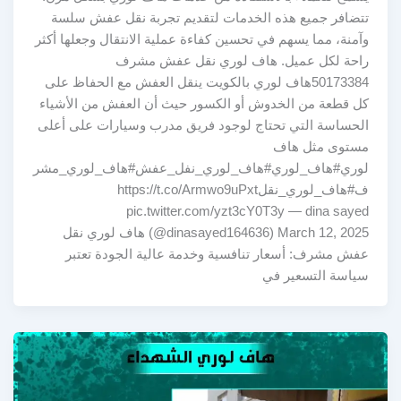
تتضافر جميع هذه الخدمات لتقديم تجربة نقل عفش سلسة
وآمنة، مما يسهم في تحسين كفاءة عملية الانتقال وجعلها أكثر
راحة لكل عميل. هاف لوري نقل عفش مشرف
50173384هاف لوري بالكويت ينقل العفش مع الحفاظ على
كل قطعة من الخدوش أو الكسور حيث أن العفش من الأشياء
الحساسة التي تحتاج لوجود فريق مدرب وسيارات على أعلى
مستوى مثل هاف
لوري#هاف_لوري#هاف_لوري_نفل_عفش#هاف_لوري_مشر
ف#هاف_لوري_نقلhttps://t.co/Armwo9uPxt
pic.twitter.com/yzt3cY0T3y — dina sayed
(@dinasayed164636) March 12, 2025 هاف لوري نقل
عفش مشرف: أسعار تنافسية وخدمة عالية الجودة تعتبر
سياسة التسعير في