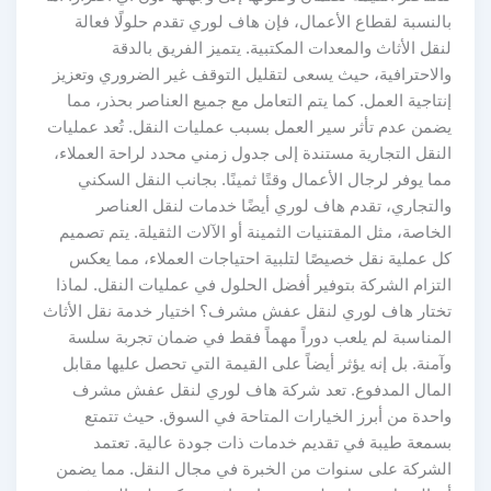
بالنسبة لقطاع الأعمال، فإن هاف لوري تقدم حلولًا فعالة
لنقل الأثاث والمعدات المكتبية. يتميز الفريق بالدقة
والاحترافية، حيث يسعى لتقليل التوقف غير الضروري وتعزيز
إنتاجية العمل. كما يتم التعامل مع جميع العناصر بحذر، مما
يضمن عدم تأثر سير العمل بسبب عمليات النقل. تُعد عمليات
النقل التجارية مستندة إلى جدول زمني محدد لراحة العملاء،
مما يوفر لرجال الأعمال وقتًا ثمينًا. بجانب النقل السكني
والتجاري، تقدم هاف لوري أيضًا خدمات لنقل العناصر
الخاصة، مثل المقتنيات الثمينة أو الآلات الثقيلة. يتم تصميم
كل عملية نقل خصيصًا لتلبية احتياجات العملاء، مما يعكس
التزام الشركة بتوفير أفضل الحلول في عمليات النقل. لماذا
تختار هاف لوري لنقل عفش مشرف؟ اختيار خدمة نقل الأثاث
المناسبة لم يلعب دوراً مهماً فقط في ضمان تجربة سلسة
وآمنة. بل إنه يؤثر أيضاً على القيمة التي تحصل عليها مقابل
المال المدفوع. تعد شركة هاف لوري لنقل عفش مشرف
واحدة من أبرز الخيارات المتاحة في السوق. حيث تتمتع
بسمعة طيبة في تقديم خدمات ذات جودة عالية. تعتمد
الشركة على سنوات من الخبرة في مجال النقل. مما يضمن