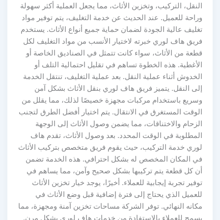
النقل، التركيب، وتخزين الأثاث، مما يجعل العملية أكثر سهولة
وراحة للعميل. عند الحديث عن خدمة التغليف، يتم توفير مواد
تغليف عالية الجودة لضمان حماية جميع أنواع الأثاث. يستخدم
فريق هاف لوري خبرته لاختيار الأنسب من مواد التغليف لكل
قطعة من الأثاث، سواء كانت تتمثل في الصناديق الخاصة أو
الأغطية. هذه الخطوة تساهم في تقليل احتمالية التلف أو
الخدوش أثناء عملية النقل. بعد عملية التغليف، تنتقل الخدمة
إلى النقل. يتميز فريق هاف لوري بنقل الأثاث بشكل آمن
وسريع باستخدام مركبات مجهزة خصيصًا لذلك، مما يقلل من
الوقت المستغرق في الانتقال. يتم اختيار أفضل الطرق لتجنب
الزحام والاختناقات، مما يضمن وصول الأثاث إلى الوجهة
المطلوبة في الوقت المحدد. بعد وصول الأثاث، تقدم هاف
لوري خدمة التركيب، حيث يقوم فريق متخصص بتركيب الأثاث
في المكان المخصص له بشكل احترافي. هذه الخدمة تضمن
أن كل قطعة يتم تركيبها بشكل صحيح وآمن، مما يساهم في
توفير تجربة إيجابية للعملاء. أخيرًا، يوجد خيار تخزين الأثاث
للعميل الذي يحتاج إلى فترة إضافية قبل وضع الأثاث في
مكانه النهائي. توفر الشركة مساحات تخزين آمنة ومجهزة، مما
يسمح للعملاء بالاستفادة من خدمات هاف لوري بشكل مرن.