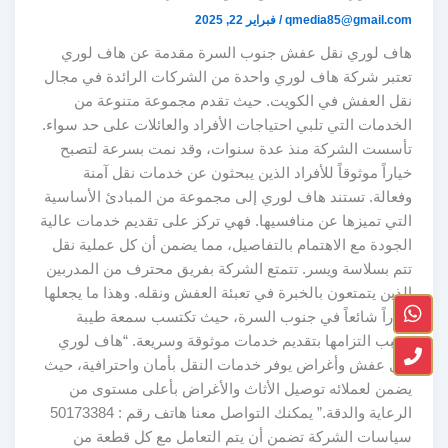
qmedia85@gmail.com
/
فبراير 22, 2025
هاف لوري نقل عفش جنوب السرة مقدمة عن هاف لوري
تعتبر شركة هاف لوري واحدة من الشركات الرائدة في مجال
نقل العفش في الكويت. حيث تقدم مجموعة متنوعة من
الخدمات التي تلبي احتياجات الأفراد والعائلات على حد سواء.
تأسست الشركة منذ عدة سنوات، وقد نمت بسرعة لتصبح
خياراً موثوقاً للأفراد الذين يبحثون عن خدمات نقل آمنة
وفعالة. تستند هاف لوري إلى مجموعة من المبادئ الأساسية
التي تميزها عن منافسيها. فهي تركز على تقديم خدمات عالية
الجودة مع الاهتمام بالتفاصيل، مما يضمن أن كل عملية نقل
تتم بسلاسة ويسر. تتمتع الشركة بفريق محترف من المدربين
الذين يتمتعون بالخبرة في تعبئة العفش ونقله. وهذا ما يجعلها
خياراً شائعاً في جنوب السرة، حيث تكتسب سمعة طيبة
بسبب التزامها بتقديم خدمات موثوقة وسريعة. “هاف لوري
نقل عفش وأغراض يوفر خدمات النقل بأمان واحترافية، حيث
يضمن لعملائه توصيل الأثاث والأغراض بأعلى مستوى من
الرعاية والدقة.” يمكنك التواصل معنا هاتف رقم : 50173384
سياسات الشركة تضمن أن يتم التعامل مع كل قطعة من