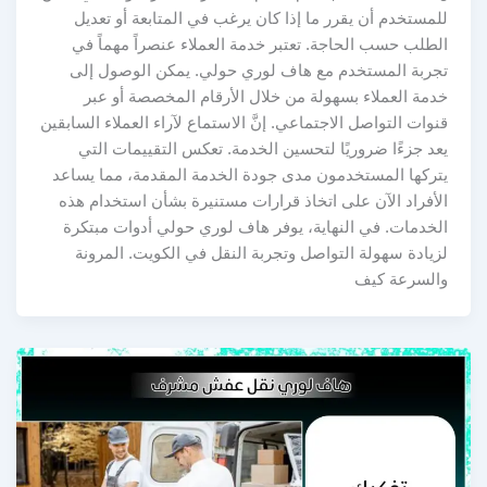
للمستخدم أن يقرر ما إذا كان يرغب في المتابعة أو تعديل
الطلب حسب الحاجة. تعتبر خدمة العملاء عنصراً مهماً في
تجربة المستخدم مع هاف لوري حولي. يمكن الوصول إلى
خدمة العملاء بسهولة من خلال الأرقام المخصصة أو عبر
قنوات التواصل الاجتماعي. إنَّ الاستماع لآراء العملاء السابقين
يعد جزءًا ضروريًا لتحسين الخدمة. تعكس التقييمات التي
يتركها المستخدمون مدى جودة الخدمة المقدمة، مما يساعد
الأفراد الآن على اتخاذ قرارات مستنيرة بشأن استخدام هذه
الخدمات. في النهاية، يوفر هاف لوري حولي أدوات مبتكرة
لزيادة سهولة التواصل وتجربة النقل في الكويت. المرونة
والسرعة كيف