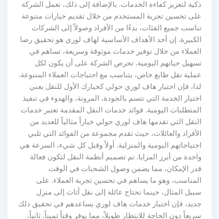
ذكية لتعزيز كفاءة الخدمات. بالإضافة إلى ذلك، تعمل الشركة
على تحسين تجربة المستخدم من خلال تقديم خيارات متنوعة
تناسب جميع الفئات، بدءًا من الأفراد وصولاً إلى الشركات
الكبيرة. إن أحد الأهداف الأساسية لهاف لوري هو تحقيق رضا
العملاء من خلال توفير خدمات موثوقة وسريعة، تساهم في
تسهيل حياتهم اليومية. تحرص الشركة على أن يكون لكل
عملية نقل طابع خاص، يتناسب مع احتياجات العملاء المتنوعة.
لذا، فإن اختيار هاف لوري حولي كخيارك الأول للنقل يعني
اختيار الخدمة التي تتسم بالجودة، المرونة، والهدوء في تنفيذ
المتطلبات اليومية. فوائد خدمات النقل المقدمة تعتبر خدمات
النقل التي تقدمها هاف لوري حولي خياراً مثالياً للعديد من
الأفراد والعائلات، حيث تقدم مجموعة من الفوائد التي تلبي
احتياجاتهم اليومية والمنزلية. أولاً وقبل كل شيء، السرعة هي
واحدة من أبرز المزايا. تم تصميم أنظمة النقل لتكون فعالة
قدر الإمكان، مما يضمن وصول الشحنات في الوقت
المناسب، وهو ما يساهم في تحسين تجربة العملاء. على
سبيل المثال، حينما تحتاج عائلة إلى نقل أثاث إلى منزل
جديد، فإن اختيار خدمات هاف لوري يساعدهم في تحقيق ذلك
سريعاً دون الحاجة للانتظار طويلاً، مما يوفر وقتاً ثميناً. ثانياً،