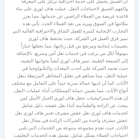
أن العميل يحصل على خدمة احترافية ترتكز على المعرفة
والفهم العميق لاحتياجات النقل. عملت هاف لوري على بناء
قاعدة عريضة من العملاء الراضين عن خدماتها. مما يعزز
مكانتها في السوق ويزيد من ثقة العملاء الجدد. تأتي هذه
التجارب الإيجابية كثمرة للعمل الشاق والاحترافية العالية التي
تميز فرق العمل في الشركة. حيث تحتفظ هاف لوري
بتقييمات إيجابية ومرتفع من قبل زبائنها، مما يجعلها خياراً
موثوقاً لكل من يرغب في خدمات نقل آمن وسريع. بالإضافة
إلى السمعة الطيبة، تميز هاف لوري أيضاً بجوانبها التقنية.
حيث تعتمد الشركة على أحدث المعدات والتكنولوجيا في
عملية النقل، مما يساهم في تقليل المخاطر المرتبطة بنقل
الأثاث. كما أن لديها عمالة مدربة جيداً على التعامل مع مختلف
أنواع الأثاث، مما يضمن حماية الممتلكات أثناء عمليات النقل.
إن هذه الاستراتيجيات تجعل هاف لوري الخيار الأمثل لمن
يبحث عن الراحة والطمأنينة أثناء نقل عفشه. دليل شامل
لخدمات هاف لوري نقل عفش مشرف تعتبر هاف لوري نقل
عفش مشرف واحدة من الشركات الرائدة في مجال نقل
الأثاث. حيث تقدم مجموعة متنوعة من الخدمات التي تلبي
احتياجات العملاء بشكل شامل. تشمل هذه الخدمات التغليف،