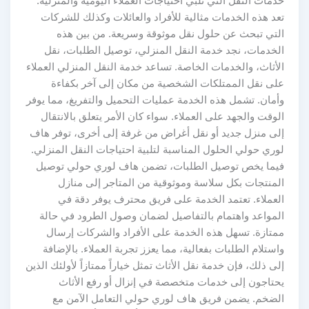
خدمات النقل التي تلبي احتياجات العملاء اليومية والمنزلية.
تعد هذه الخدمات مثالية للأفراد والعائلات وكذلك للشركات
التي تبحث عن حلول نقل موثوقة وسريعة. من بين هذه
الخدمات، نجد خدمة النقل المنزلي، توصيل الطلبات، نقل
الأثاث، والخدمات الخاصة. تساعد خدمة النقل المنزلي العملاء
على نقل الممتلكات الشخصية من مكان إلى آخر بكفاءة
وأمان. تشمل هذه الخدمة عمليات التحميل والتفريغ، مما يوفر
الوقت والجهد على العملاء. سواء كان الأمر يتعلق بالانتقال
إلى منزل جديد أو نقل أغراض من غرفة إلى أخرى، توفر هاف
لوري حولي الحلول المناسبة لتلبية احتياجات النقل المنزلي.
فيما يخص توصيل الطلبات، تضمن هاف لوري حولي توصيل
المنتجات بكل سلاسة وموثوقية من المتاجر إلى منازل
العملاء. تعتمد الخدمة على فريق محترف يوفر دقة في
المواعد واهتمام بالتفاصيل لضمان وصول الطرود في حالة
ممتازة. تسهل هذه الخدمة على الأفراد والشركات إرسال
واستلام الطلبات بفعالية، مما يعزز تجربة العملاء. بالإضافة
إلى ذلك، فإن خدمة نقل الأثاث تمثل خياراً ممتازاً لأولئك الذين
يحتاجون إلى خدمات متخصصة في إنزال أو رفع الأثاث
الضخم. يضمن فريق هاف لوري حولي التعامل الآمن مع