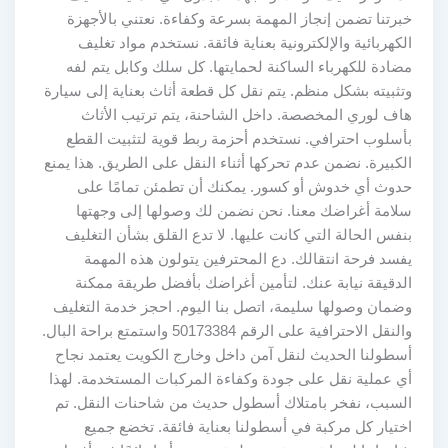
خبرتنا تضمن إنجاز المهمة بسرعة وكفاءة. نعتني بالأجهزة
الكهربائية والإلكترونية بعناية فائقة. نستخدم مواد تغليف
مضادة للكهرباء الساكنة لحمايتها. كل سلك وكابل يتم لفه
وتثبيته بشكل منظم. يتم نقل كل قطعة أثاث بعناية إلى سيارة
هاف لوري المخصصة. داخل الشاحنة، يتم ترتيب الأثاث
بأسلوب احترافي. نستخدم أحزمة ربط قوية لتثبيت القطع
الكبيرة. نضمن عدم تحركها أثناء النقل على الطريق. هذا يمنع
حدوث أي خدوش أو كسور. يمكنك أن تطمئن تمامًا على
سلامة أغراضك معنا. نحن نضمن لك وصولها إلى وجهتها
بنفس الحالة التي كانت عليها. لا تدع القلق بشأن التغليف
يفسد فرحة انتقالك. دع المحترفين يتولون هذه المهمة
الدقيقة نيابة عنك. لتأمين أغراضك بأفضل طريقة ممكنة
وضمان وصولها سليمة، اتصل بنا اليوم. احجز خدمة التغليف
والنقل الاحترافية على الرقم 50173384 واستمتع براحة البال.
أسطولنا الحديث لنقل آمن داخل وخارج الكويت يعتمد نجاح
أي عملية نقل على جودة وكفاءة المركبات المستخدمة. لهذا
السبب، نفخر بامتلاك أسطول حديث من شاحنات النقل. تم
اختيار كل مركبة في أسطولنا بعناية فائقة. تخضع جميع