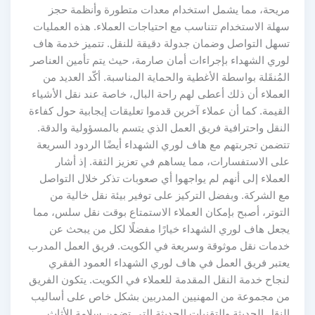
مريحة، مما يشمل استخدام معدات متطورة وأنظمة حجز
سهلة الاستخدام تتناسب مع احتياجات العملاء. هذه العمليات
تسهل التواصل وضمان جدولة دقيقة للنقل. تتميز خدمة هاف
لوري الشهداء بإجراءات أمان صارمة، حيث يتم تأمين العناصر
المُنقَلة بواسطة الأغطية والحماية المناسبة. أكّد العديد من
العملاء أن ذلك أعطى لهم راحة البال، خاصة عند نقل الأشياء
القيمة. كما أن عملاء آخرين قدموا تعليقات إيجابية حول كفاءة
النقل واحترافية فريق العمل الذي يتسم بالمسؤولية والدقة.
تتضمن تجربتهم مع هاف لوري الشهداء أيضًا الردود السريعة
على الاستفسارات، مما يساهم في تعزيز الثقة. إذ أشار
العملاء إلى أنهم لم يواجهوا أي صعوبات تذكر خلال التواصل
مع الشركة. وبفضل التركيز على توفير بيئة نقل خالية من
التوتر، أصبح بإمكان العملاء الاستمتاع بوقت نقل سلس، مما
يجعل هاف لوري الشهداء خيارًا مفضلًا لكل من يبحث عن
خدمات نقل موثوقة وسريعة في الكويت. فريق العمل المدرب
يعتبر فريق العمل في هاف لوري الشهداء العمود الفقري
لنجاح خدمة النقل المقدمة للعملاء في الكويت. يتكون الفريق
من مجموعة من المهنيين المدربين بشكل خاص على أساليب
النقل الحديثة والتقنيات الحديثة التي تضمن سلامة الأثاث