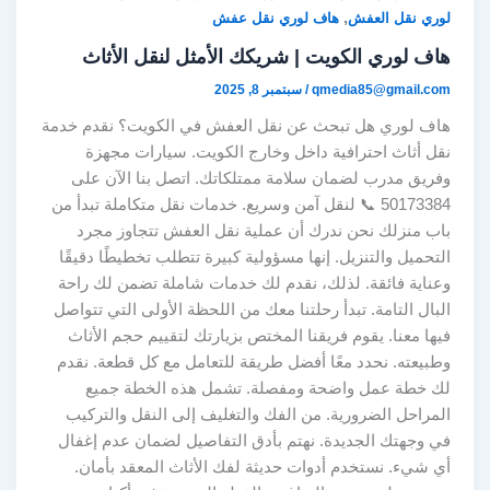
,
لوري نقل العفش
هاف لوري نقل عفش
هاف لوري الكويت | شريكك الأمثل لنقل الأثاث
qmedia85@gmail.com
/
سبتمبر 8, 2025
هاف لوري هل تبحث عن نقل العفش في الكويت؟ نقدم خدمة
نقل أثاث احترافية داخل وخارج الكويت. سيارات مجهزة
وفريق مدرب لضمان سلامة ممتلكاتك. اتصل بنا الآن على
50173384 📞 لنقل آمن وسريع. خدمات نقل متكاملة تبدأ من
باب منزلك نحن ندرك أن عملية نقل العفش تتجاوز مجرد
التحميل والتنزيل. إنها مسؤولية كبيرة تتطلب تخطيطًا دقيقًا
وعناية فائقة. لذلك، نقدم لك خدمات شاملة تضمن لك راحة
البال التامة. تبدأ رحلتنا معك من اللحظة الأولى التي تتواصل
فيها معنا. يقوم فريقنا المختص بزيارتك لتقييم حجم الأثاث
وطبيعته. نحدد معًا أفضل طريقة للتعامل مع كل قطعة. نقدم
لك خطة عمل واضحة ومفصلة. تشمل هذه الخطة جميع
المراحل الضرورية. من الفك والتغليف إلى النقل والتركيب
في وجهتك الجديدة. نهتم بأدق التفاصيل لضمان عدم إغفال
أي شيء. نستخدم أدوات حديثة لفك الأثاث المعقد بأمان.