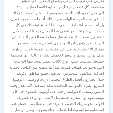
نحرص على ترتيب البراغي والقطع الصغيرة في أكياس
مخصصة. كل قطعة يتم تغليفها بعناية فائقة لحمايتها. نهدف
إلى جعل تجربة انتقالك سلسة وبسيطة. نعتبر أنفسنا شركاء
لك في هذه المرحلة الهامة من حياتك. أنت لست مجرد عميل،
بل أنت محور اهتمامنا. نسعى دائمًا لتجاوز توقعاتك في كل
خطوة. إن خبرتنا الطويلة في هذا المجال تجعلنا الخيار الأول
للكثيرين. نضمن لك عملية نقل منظمة وفعالة من البداية إلى
النهاية. نحن نؤمن بأن الجودة هي أساس نجاحنا المستمر.
يمكنك الاعتماد علينا في نقل مقتنياتك الثمينة بأمان. سيارتنا
هاف لوري المجهزة تنتظر لخدمتك بكفاءة عالية. إنها مصممة
خصيصًا لتناسب جميع أنواع الأثاث. تتميز بمساحتها الواسعة
التي تستوعب كميات كبيرة. كما أنها مبطنة من الداخل لحماية
إضافية. سائقونا المحترفون يعرفون جميع مناطق الكويت
جيدًا. يختارون أفضل الطرق لتجنب الازدحام وضمان الوصول
السريع. نلتزم بالمواعيد المحددة بدقة متناهية. لأننا نقدر وقتك
الثمين ونسعى لاحترامه. راحتك هي أولويتنا القصوى في كل
مهمة نقوم بها. لتجربة خدمة نقل لا مثيل لها وبدء خطوتك
الأولى نحو منزلك الجديد، لا تتردد في الاتصال بنا. احصل على
استشارة مجانية وخطط لعملية نقلك بسهولة ويسر. تواصل