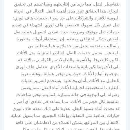
بتفاصيل النقل، مما يزيد من إنتاجيتهم ويساعدهم في تحقيق
النجاح. هذا الحقائق تبرز مدى أهمية النقل الفعال في الحياة
اليومية للأفراد والشركات على حد سواء. خدمات هاف لوري:
نقل عفش بكل سهولة تتخصص هاف لوري الشهداء في تقديم
خدمات نقل موثوقة وسريعة، حيث تسعى لتسهيل عملية نقل
العفش بشكل احترافي ومنظم. إن استخدام أدوات متطورة
وأساليب متقدمة يجعل من خدماتهم عملية خالية من
المتاعب. يشمل خدمات النقل العناصر المنزلية مثل الأثاث
الكبير كالصوفا، والأسرة، والطاولات، والكراسي، بالإضافة
إلى الأجهزة الكهربائية والمعدات الأخرى. تتعامل هاف لوري
مع جميع أنواع الأثاث، حيث يتم توفير عمالة مؤهلة مدربة
للتعامل مع الأثاث بأمان وفاعلية. يستخدم الفريق تقنيات
التغليف المتخصصة لحماية الأثاث أثناء النقل، مما يضمن
وصوله إلى الوجهة في حالة ممتازة. كما يتم توفير شاحنات
مناسبة لكل حجم من الأثاث، مما يساعد في تفادي أي أضرار
قد تحدث أثناء عملية النقل. علاوة على ذلك، تقدم هاف لوري
خيارات إضافية مثل التفكيك وإعادة التجميع، مما يسهل عملية
الانتقال بين المواقع. يتمكن العملاء من الاطمئنان على كافة
خطوات نقل العفش، حيث يتم الابلاغ عن كل ما يتم خلال