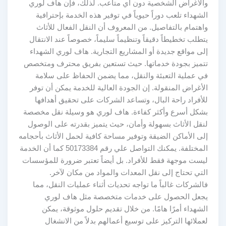
والأغراض الشخصية دون أي متاعب. لذلك، فإن هاف لوري
الشهداء تلعب دوراً حيوياً في توفير هذه الخدمة بإحترافية
واهتمام بالتفاصيل. من المعروف أن النقل الفعال للأثاث
يتطلب تخطيطاً دقيقاً وتنظيماً سليماً، خصوصاً عند الانتقال
إلى مواقع جديدة أو المشاريع التجارية. هاف لوري الشهداء
تتميز بجودة خدماتها. حيث تستعين بفريق محترف ومتخصص
في عملية التعبئة والنقل، مما يضمن الحفاظ على سلامة
الأغراض المنقولة. إن الجودة العالية للخدمة يمكن أن توفر
للأفراد راحة البال، وتساعد الشركات على تحقيق أهدافها
بشكل أسرع وأكثر كفاءة. هاف لوري هو وسيلة نقل مخصصة
لنقل الأثاث بسهولة وأمان، حيث يتميز بقدرته على الوصول
إلى الأماكن الضيقة وتوفير مساحة كافية لحمل الأثاث بأحجامه
المختلفة. يمكنك التواصل علي رقم 50173384 كما أن الخدمة
ليست موجهة فقط للأفراد. بل أيضاً تعتبر ضرورة للمؤسسات
التي تحتاج إلى نقل المعدات والمواد من مكان لآخر.
فالشركات غالباً ما تواجه تحديات أثناء عمليات النقل، مما
يجعل الحصول على خدمات متخصصة مثل هاف لوري
الشهداء أمرًا هامًا. من خلال تقديم حلول موثوقة، يمكن
لعملائها التركيز على توسيع أعمالهم بدلاً من الانشغال