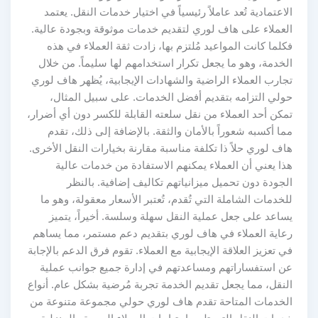
الاعتمادية تُعد عاملاً رئيسياً في اختيار خدمات النقل. يعتمد
العملاء على هاف لوري لتقديم خدمات موثوقة وبجودة عالية.
فكلما كانت المواعيد مُلتزم بها، زادت ثقة العملاء في هذه
الخدمة، وهو ما يجعل تكرار استخدامهم لها سليماً. من خلال
تجارب العملاء الراضية والشهادات الإيجابية، يُظهر هاف لوري
حولي التزامه بتقديم أفضل الخدمات. على سبيل المثال،
تمكن أحد العملاء من نقل سلعته القابلة للكسر دون أي أضرار،
مما أكسبه شعوراً بالأمان والثقة. بالإضافة إلى ذلك، تقدم
هاف لوري حلاً ذا تكلفة مناسبة مقارنة بخيارات النقل الأخرى.
هذا يعني أن العملاء يمكنهم الاستفادة من خدمات عالية
الجودة دون تحميل ميزانياتهم تكاليف إضافية. بالنظر
للخدمات الشاملة التي تُقدم، تُعتبر الأسعار معقولة، وهو ما
يساعد على جعل عملية النقل سهلة وسلسة. أخيراً، يتميز
رعاية العملاء في هاف لوري بتقديم دعم مستمر، مما يساهم
في تعزيز العلاقة الإيجابية مع العملاء. تقوم فرق الدعم بالإجابة
عن استفساراتهم ومساعدتهم في إدارة جميع جوانب عملية
النقل، مما يجعل تقديم الخدمة تجربة مُرضية بشكل عام. أنواع
الخدمات المتاحة تقدم هاف لوري حولي مجموعة متنوعة من