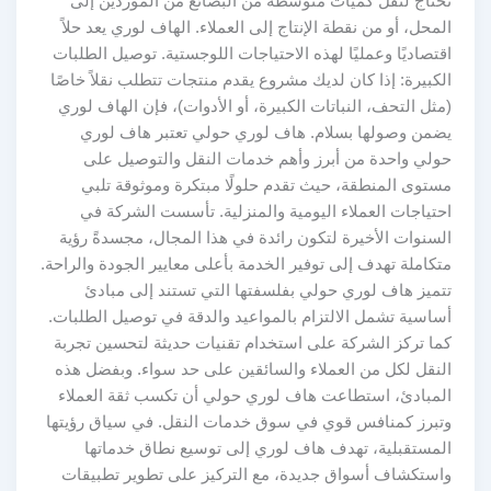
تحتاج لنقل كميات متوسطة من البضائع من الموردين إلى
المحل، أو من نقطة الإنتاج إلى العملاء. الهاف لوري يعد حلاً
اقتصاديًا وعمليًا لهذه الاحتياجات اللوجستية. توصيل الطلبات
الكبيرة: إذا كان لديك مشروع يقدم منتجات تتطلب نقلاً خاصًا
(مثل التحف، النباتات الكبيرة، أو الأدوات)، فإن الهاف لوري
يضمن وصولها بسلام. هاف لوري حولي تعتبر هاف لوري
حولي واحدة من أبرز وأهم خدمات النقل والتوصيل على
مستوى المنطقة، حيث تقدم حلولًا مبتكرة وموثوقة تلبي
احتياجات العملاء اليومية والمنزلية. تأسست الشركة في
السنوات الأخيرة لتكون رائدة في هذا المجال، مجسدةً رؤية
متكاملة تهدف إلى توفير الخدمة بأعلى معايير الجودة والراحة.
تتميز هاف لوري حولي بفلسفتها التي تستند إلى مبادئ
أساسية تشمل الالتزام بالمواعيد والدقة في توصيل الطلبات.
كما تركز الشركة على استخدام تقنيات حديثة لتحسين تجربة
النقل لكل من العملاء والسائقين على حد سواء. وبفضل هذه
المبادئ، استطاعت هاف لوري حولي أن تكسب ثقة العملاء
وتبرز كمنافس قوي في سوق خدمات النقل. في سياق رؤيتها
المستقبلية، تهدف هاف لوري إلى توسيع نطاق خدماتها
واستكشاف أسواق جديدة، مع التركيز على تطوير تطبيقات