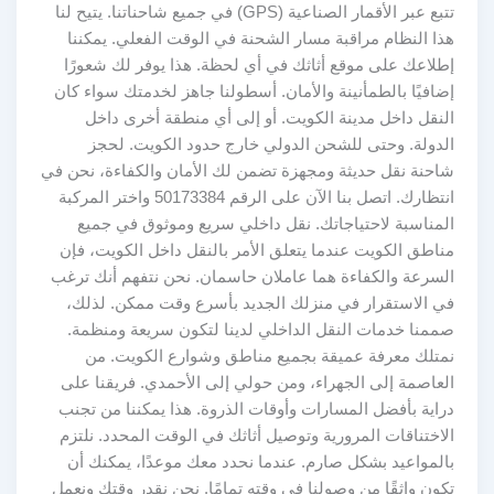
تتبع عبر الأقمار الصناعية (GPS) في جميع شاحناتنا. يتيح لنا
هذا النظام مراقبة مسار الشحنة في الوقت الفعلي. يمكننا
إطلاعك على موقع أثاثك في أي لحظة. هذا يوفر لك شعورًا
إضافيًا بالطمأنينة والأمان. أسطولنا جاهز لخدمتك سواء كان
النقل داخل مدينة الكويت. أو إلى أي منطقة أخرى داخل
الدولة. وحتى للشحن الدولي خارج حدود الكويت. لحجز
شاحنة نقل حديثة ومجهزة تضمن لك الأمان والكفاءة، نحن في
انتظارك. اتصل بنا الآن على الرقم 50173384 واختر المركبة
المناسبة لاحتياجاتك. نقل داخلي سريع وموثوق في جميع
مناطق الكويت عندما يتعلق الأمر بالنقل داخل الكويت، فإن
السرعة والكفاءة هما عاملان حاسمان. نحن نتفهم أنك ترغب
في الاستقرار في منزلك الجديد بأسرع وقت ممكن. لذلك،
صممنا خدمات النقل الداخلي لدينا لتكون سريعة ومنظمة.
نمتلك معرفة عميقة بجميع مناطق وشوارع الكويت. من
العاصمة إلى الجهراء، ومن حولي إلى الأحمدي. فريقنا على
دراية بأفضل المسارات وأوقات الذروة. هذا يمكننا من تجنب
الاختناقات المرورية وتوصيل أثاثك في الوقت المحدد. نلتزم
بالمواعيد بشكل صارم. عندما نحدد معك موعدًا، يمكنك أن
تكون واثقًا من وصولنا في وقته تمامًا. نحن نقدر وقتك ونعمل