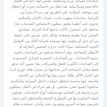
شاحناتنا لصيانة دورية ومنتظمة. نضمن أنها دائمًا في أفضل
حالة فنية وميكانيكية. هذا يقلل من احتمالية حدوث أي أعطال
غير متوقعة. السلامة على الطريق هي جزء لا يتجزأ من
التزامنا. شاحناتنا مجهزة بأحدث تقنيات الأمان والسلامة.
تحتوي على أنظمة تعليق متطورة لامتصاص الصدمات. هذا
يحافظ على استقرار الأثاث داخلها أثناء الحركة. صناديق
الشحن لدينا نظيفة ومعقمة بشكل دائم. نحرص على خلوها
من أي غبار أو رطوبة. إنها مصممة لحماية أثاثك من العوامل
الجوية المختلفة. سواء كانت حرارة الشمس الحارقة أو
الأمطار المفاجئة. نوفر أحجامًا مختلفة من الشاحنات لتلبية
جميع الاحتياجات. من الشاحنات الصغيرة للمنازل المحدودة
إلى الشاحنات الكبيرة للفلل والشركات. هذا يضمن أنك تدفع
فقط مقابل المساحة التي تحتاجها. إن سيارة هاف لوري لدينا
هي الخيار الأكثر طلبًا. تتميز بتوازنها المثالي بين الحجم
والسعة. إنها مناسبة لمعظم عمليات النقل المنزلية والمكتبية.
سائقونا ليسوا مجرد سائقين، بل هم خبراء في النقل. يمتلكون
خبرة واسعة في التعامل مع مختلف أنواع الشاحنات. يعرفون
كيفية المناورة بها في الشوارع الضيقة والمناطق المزدحمة.
يلتزمون بقواعد المرور ويقودون بحذر وأمان. نستخدم نظام