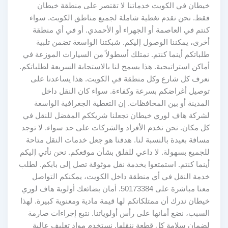
خيطان في الكويت خدماتنا لا تقتصر على منطقة خيطان
فقط. نحن نقدم تغطية شاملة لجميع مناطق الكويت. سواء
كنتم في العاصمة أو الجهراء أو الأحمدي. أو في أي منطقة
أخرى، يمكننا الوصول إليكم. شبكتنا الواسعة تضمن تلبية
طلباتكم أينما كنتم. نمتلك أسطولاً من السيارات الموزعة في
أماكن استراتيجية. هذا يسمح لنا بالاستجابة السريعة لطلباتكم.
نعرف كل شارع وكل منطقة في الكويت. هذا يساعدنا على
توصيل أغراضكم بسرعة وكفاءة. سواء كان النقل داخل
المدينة أو بين المحافظات. إن التغطية الجغرافية الواسعة
لشركة هاف لوري خيطان تجعلنا شريككم المفضل للنقل في
كل مكان. نحن نخدم الأفراد والشركات على حد سواء. لا توجد
مسافة بعيدة بالنسبة لنا. هدفنا هو جعل خدمات النقل متاحة
للجميع بسهولة. لا داعي للقلق بشأن موقعكم. نحن نأتي إليكم
أينما كنتم. استمتعوا بخدمة نقل موثوقة تصل إلى بابكم. لطلب
خدمة النقل في أي منطقة داخل الكويت، يمكنكم التواصل
معنا مباشرة على 50173384. أمان بضائعك أولوية هاف لوري
خيطان ندرك أن ممتلكاتكم لها قيمة مادية ومعنوية كبيرة. لهذا
السبب، نضع أمانها على رأس أولوياتنا. نتبع إجراءات صارمة
لضمان سلامة كل قطعة ننقلها. نستخدم مواد تغليف عالية