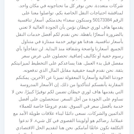
شركات متعددة. نحن نوفر كل ما تحتاجونه في مكان واحد.
لمناقشة احتياجات النقل الخاصة بكم، تواصلوا معنا على
الرقم 50173384 وسنكون سعداء بخدمتكم. أسعار تنافسية
يقدمها هاف لوري خيطان نؤمن بأن الجودة العالية لا تعني
بالضرورة أسعارًا باهظة. نحن نقدم لكم أفضل خدمات النقل
بأسعار تنافسية. هدفنا هو توفير خدمة ممتازة في متناول
الجميع. أسعارنا واضحة وشفافة منذ البداية. لن تتفاجأوا بأي
رسوم خفية أو تكاليف إضافية. تحصلون على عرض سعر
مفصل قبل بدء العمل. هذا يساعدكم على التخطيط لميزانيتكم
بثقة. نحن نقدم قيمة حقيقية مقابل المال الذي تدفعونه.
جودتنا العالية وأسعارنا المعقولة تميزنا عن الآخرين. يمكنكم
المقارنة بأنفسكم لتتأكدوا من ذلك. إن الأسعار المدروسة
التي يقدمها هاف لوري خيطان تضمن لكم توفيرًا كبيرًا. نحن لا
نساوم على الجودة من أجل السعر. ستحصلون على أفضل
خدمة بأفضل سعر في السوق. نقدم عروضًا خاصة للعملاء
الدائمين والشركات. نسعى دائمًا لبناء علاقات طويلة الأمد مع
عملائنا. رضاكم هو أولويتنا القصوى في كل شيء. لا تدعوا
التكلفة تكون عائقًا أمامكم. نحن هنا لتقديم الحل الاقتصادي