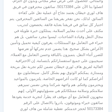
والمثالي. للحصول على عرض سعر مجاني وبدون أي التزام،
اتصلوا بنا الآن على 50173384. سائقون محترفون في فريق
هاف لوري خيطان يعتمد نجاح أي عملية نقل على كفاءة
السائق. لذلك، نحن نفخر بفريقنا من السائقين المحترفين. يتم
اختيار كل سائق في فريقنا بعناية فائقة. يخضعون لتدريب
مكثف على أحدث معايير السلامة. يمتلكون خبرة طويلة في
مجال النقل وقيادة الشاحنات. ليسوا مجرد سائقين، بل هم
خبراء في التعامل مع الممتلكات. يعرفون كيفية تحميل وتأمين
الأغراض بشكل صحيح. هذا يضمن عدم تحركها أو تعرضها
للضرر أثناء النقل. يتميزون باللباقة وحسن التعامل مع العملاء.
سيجيبون على جميع استفساراتكم بابتسامة. إن الاحترافية
العالية لفريق هاف لوري خيطان تضمن لكم تجربة نقل مريحة
وممتازة. يمكنكم الوثوق بهم بشكل كامل. سيتعاملون مع
أغراضكم كما لو كانت أغراضهم الخاصة. يلتزمون بالمواعيد
ويحترمون وقتكم. هم واجهة شركتنا ونحن نضمن تميزهم.
سلامتكم وسلامة ممتلكاتكم هي مسؤوليتهم الأولى. إنهم
مجهزون للتعامل مع أي موقف قد يطرأ. لتجربة خدمة يقودها
سائقون خبراء وموثوقون، بادروا بالاتصال على الرقم
50173384 لحجز خدمتكم. تغطية شاملة من هاف لوري