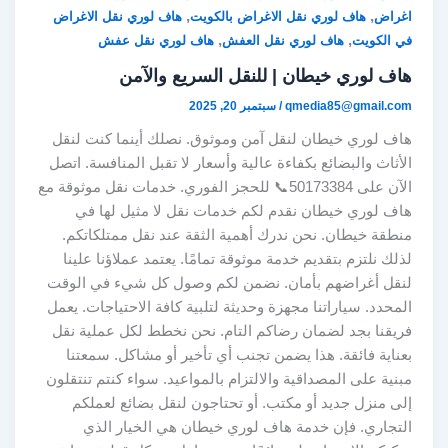
,
,
اغراض
هاف لوري نقل الاغراض بالكويت
هاف لوري نقل الاغراض
,
,
في الكويت
هاف لوري نقل العفش
هاف لوري نقل عفش
هاف لوري خيطان | للنقل السريع والآمن
qmedia85@gmail.com
/
سبتمبر 20, 2025
هاف لوري خيطان لنقل آمن وموثوق. نصلك أينما كنت لنقل
الأثاث والبضائع بكفاءة عالية وأسعار لا تقبل المنافسة. اتصل
الآن على 50173384📞 للحجز الفوري. خدمات نقل موثوقة مع
هاف لوري خيطان نقدم لكم خدمات نقل لا مثيل لها في
منطقة خيطان. نحن ندرك أهمية الثقة عند نقل ممتلكاتكم.
لذلك نلتزم بتقديم خدمة موثوقة تمامًا. يعتمد عملاؤنا علينا
لنقل أغراضهم بأمان. نضمن لكم وصول كل شيء في الوقت
المحدد. سياراتنا مجهزة وحديثة لتلبية كافة الاحتياجات. يعمل
فريقنا بجد لضمان رضاكم التام. نحن نخطط لكل عملية نقل
بعناية فائقة. هذا يضمن تجنب أي تأخير أو مشاكل. سمعتنا
مبنية على المصداقية والالتزام بالمواعيد. سواء كنتم تنتقلون
إلى منزل جديد أو مكتب. أو تحتاجون لنقل بضائع لعملكم
التجاري. فإن خدمة هاف لوري خيطان هي الخيار الذي