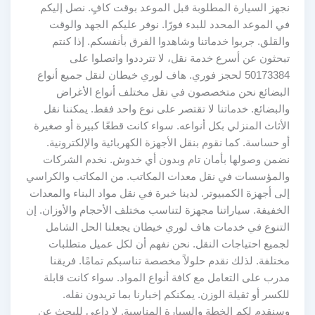
نجهز السيارة المطلوبة قبل الموعد بوقت كافٍ. نصل إليكم
في الموعد المحدد للبدء فورًا. نوفر عليكم الجهد والوقت
والقلق. جربوا خدماتنا وشاهدوا الفرق بأنفسكم. إذا كنتم
تبحثون عن أسرع خدمة نقل، لا تترددوا واتصلوا على
50173384 لحجز فوري. هاف لوري خيطان لنقل جميع أنواع
البضائع نحن متخصصون في نقل مختلف أنواع الأغراض
والبضائع. خدماتنا لا تقتصر على نوع واحد فقط. يمكننا نقل
الأثاث المنزلي بكل أنواعه. سواء كانت قطعًا كبيرة أو صغيرة
أو حساسة. كما نقوم بنقل الأجهزة الكهربائية والإلكترونية.
نضمن وصولها بأمان تام وبدون أي خدوش. نخدم الشركات
والمؤسسات في نقل معدات المكاتب. من المكاتب والكراسي
إلى أجهزة الكمبيوتر. لدينا خبرة في نقل مواد البناء والمعدات
الخفيفة. سياراتنا مجهزة لتناسب مختلف الأحجام والأوزان. إن
التنوع في خدمات هاف لوري خيطان يجعلنا الحل الشامل
لجميع احتياجات النقل. نحن نفهم أن لكل عميل متطلبات
مختلفة. لذلك نقدم حلولاً مخصصة تناسبكم تمامًا. فريقنا
مدرب على التعامل مع كافة أنواع المواد. سواء كانت قابلة
للكسر أو ثقيلة الوزن. يمكنكم إخبارنا بما تريدون نقله.
وسنقدم لكم الخطة والسيارة المناسبة. لا داعي للبحث عن