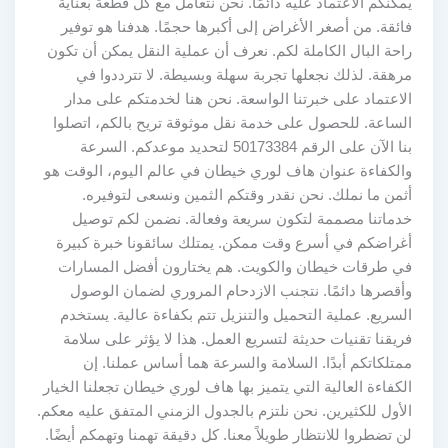
يمكنكم الاعتماد عليه دائمًا. نحن نتعامل مع كل قطعة بعناية
فائقة. من أصغر الأغراض إلى أكبرها حجمًا. هدفنا هو توفير
راحة البال الكاملة لكم. نعرف أن عملية النقل يمكن أن تكون
مرهقة. لذلك نجعلها تجربة سهلة وبسيطة. لا تترددوا في
الاعتماد على خبرتنا الواسعة. نحن هنا لخدمتكم على مدار
الساعة. للحصول على خدمة نقل موثوقة تريح بالكم، اتصلوا
بنا الآن على الرقم 50173384 لتحديد موعدكم. السرعة
والكفاءة عنوان هاف لوري خيطان في عالم اليوم، الوقت هو
أثمن ما نملك. نحن نقدر وقتكم الثمين ونسعى لتوفيره.
خدماتنا مصممة لتكون سريعة وفعالة. نضمن لكم توصيل
أغراضكم في أسرع وقت ممكن. يمتلك سائقونا خبرة كبيرة
في طرقات خيطان والكويت. هم يختارون أفضل المسارات
وأقصرها دائمًا. نتجنب الازدحام المروري لضمان الوصول
السريع. عملية التحميل والتنزيل تتم بكفاءة عالية. يستخدم
فريقنا تقنيات حديثة لتسريع العمل. هذا لا يؤثر على سلامة
ممتلكاتكم أبدًا. السلامة والسرعة هما أساس عملنا. إن
الكفاءة العالية التي يتميز بها هاف لوري خيطان تجعلنا الخيار
الأول للكثيرين. نحن نلتزم بالجدول الزمني المتفق عليه معكم.
لن تضطروا للانتظار طويلاً معنا. كل دقيقة تهمنا وتهمكم أيضًا.