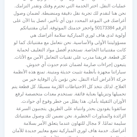
عمليات النقل. اختر الخدمة التي تحترم وقتك وتقدر التزامك.
نحن هنا لنقدم لك تجربة نقل دقيقة ومنضبطة. لضمان وصول
أغراضك في الموعد المحدد دون أي تأخير، اتصل بنا الآن على
الرقم 50173384 واحجز خدمتك الموثوقة. أمان مقتنياتكم
أولوية لدى هاف لوري المباركية سلامة أغراضك هي
مسؤوليتنا الأولى والأساسية. نحن نتعامل مع مقتنياتك كما لو
كانت مقتنياتنا الخاصة. نستخدم أفضل مواد التغليف لحماية
كل قطعة. فريقنا مدرب على تقنيات التعامل الآمن مع الأثاث.
يتبعون إجراءات صارمة لضمان عدم حدوث أي خدوش.
سياراتنا مجهزة بأنظمة تثبيت حديثة ومتينة. تمنع هذه الأنظمة
حركة الأغراض أثناء النقل. نحن نؤمن بأن الوقاية خير من
العلاج. لذلك نتخذ كل الاحتياطات اللازمة مسبقًا. كل قطعة يتم
تحميلها وتنزيلها بعناية فائقة. نستخدم معدات متخصصة لرفع
الأوزان الثقيلة بأمان. هذا يقلل من خطر وقوع أي حوادث.
سائقونا يقودون بحذر وانتباه على الطريق. يتجنبون السرعة
الزائدة والمناورات الخطيرة. نحن نضمن لك وصول مقتنياتك
سليمة تمامًا. لا مجال للتهاون عندما يتعلق الأمر بسلامة
أغراضك. خدمة هاف لوري المباركية تضع معايير جديدة للأمان