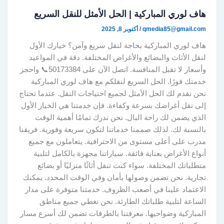
هاف لوري المباركية | الحل الأمثل للنقل السريع
qmedia85@gmail.com
/
أكتوبر 8, 2025
هاف لوري المباركية بحاجة لنقل سريع وآمن؟ خيارك الأول
لنقل الأثاث والبضائع والأغراض المختلفة. دقة في المواعيد
وأسعار لا تقبل المنافسة. اتصل الآن على 50173384📞 واحجز
خدمتك فورًا. الحل السريع لنقلكم مع هاف لوري المباركية
نحن نقدم لك الحل الأمثل لجميع احتياجات النقل. عندما تحتاج
إلى نقل أغراضك بسرعة وكفاءة. فإن خدمتنا هي الخيار الأول
الذي يضمن لك راحة البال. نحن ندرك تمامًا أهمية الوقت
بالنسبة لك. لذلك صممنا خدماتنا لتكون سريعة وفورية. فريقنا
مدرب على أعلى مستوى من الاحترافية. يتعاملون مع جميع
أنواع الأغراض بعناية فائقة. سياراتنا مجهزة بالكامل لتلبية
متطلباتك المختلفة. سواء كنت تنقل أثاثًا منزليًا أو بضائع
تجارية. نحن نضمن وصولها بأمان وفي الوقت المحدد. يمكنك
الاعتماد علينا في أصعب الظروف. خدمتنا متوفرة على مدار
الساعة لتلبية طلباتك الطارئة. نحن نغطي جميع مناطق
المباركية وضواحيها. معرفتنا بالطرقات تضمن لك أسرع مسار