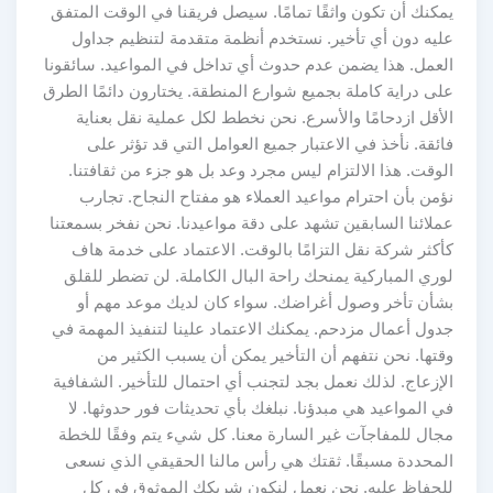
يمكنك أن تكون واثقًا تمامًا. سيصل فريقنا في الوقت المتفق
عليه دون أي تأخير. نستخدم أنظمة متقدمة لتنظيم جداول
العمل. هذا يضمن عدم حدوث أي تداخل في المواعيد. سائقونا
على دراية كاملة بجميع شوارع المنطقة. يختارون دائمًا الطرق
الأقل ازدحامًا والأسرع. نحن نخطط لكل عملية نقل بعناية
فائقة. نأخذ في الاعتبار جميع العوامل التي قد تؤثر على
الوقت. هذا الالتزام ليس مجرد وعد بل هو جزء من ثقافتنا.
نؤمن بأن احترام مواعيد العملاء هو مفتاح النجاح. تجارب
عملائنا السابقين تشهد على دقة مواعيدنا. نحن نفخر بسمعتنا
كأكثر شركة نقل التزامًا بالوقت. الاعتماد على خدمة هاف
لوري المباركية يمنحك راحة البال الكاملة. لن تضطر للقلق
بشأن تأخر وصول أغراضك. سواء كان لديك موعد مهم أو
جدول أعمال مزدحم. يمكنك الاعتماد علينا لتنفيذ المهمة في
وقتها. نحن نتفهم أن التأخير يمكن أن يسبب الكثير من
الإزعاج. لذلك نعمل بجد لتجنب أي احتمال للتأخير. الشفافية
في المواعيد هي مبدؤنا. نبلغك بأي تحديثات فور حدوثها. لا
مجال للمفاجآت غير السارة معنا. كل شيء يتم وفقًا للخطة
المحددة مسبقًا. ثقتك هي رأس مالنا الحقيقي الذي نسعى
للحفاظ عليه. نحن نعمل لنكون شريكك الموثوق في كل