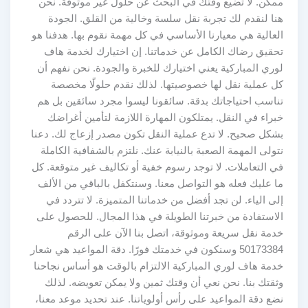
ممكن. لا تضيع وقتك في البحث عن حلول غير موثوقة. نحن
هنا لنقدم لك تجربة نقل سلسة وخالية من القلق. الجودة
العالية هي معيارنا الأساسي في كل مهمة نقوم بها. هدفنا هو
تحقيق رضاك الكامل عن خدماتنا. إن اختيارك لخدمة هاف
لوري المباركية يعني اختيارك للخبرة والجودة. نحن نفهم أن
كل عملية نقل لها خصوصيتها. لذلك نقدم حلولًا مخصصة
تناسب احتياجاتك بدقة. سائقونا ليسوا مجرد سائقين بل هم
خبراء في النقل. يمتلكون المهارة اللازمة لتأمين أغراضك
بشكل صحيح. لا تدع عملية النقل تكون مصدر إزعاج لك. دعنا
نتولى المهمة الصعبة بالنيابة عنك. نلتزم بالشفافية الكاملة
في التعاملات. لا توجد رسوم خفية أو تكاليف غير متوقعة. كل
ما عليك فعله هو التواصل معنا. وسنتكفل بالباقي من الألف
إلى الياء. لن تجد أفضل من خدماتنا المتميزة. لا تتردد في
الاستفادة من خبرتنا الطويلة في هذا المجال. للحصول على
خدمة نقل سريعة وموثوقة، اتصل بنا الآن على الرقم
50173384 وسنكون في خدمتك فورًا. دقة المواعيد هي شعار
خدمة هاف لوري المباركية الالتزام بالوقت هو أساس نجاحنا
وثقتك بنا. نحن نعي أن وقتك ثمين ولا يمكن تعويضه. لذلك
نضع دقة المواعيد على رأس أولوياتنا. عند تحديد موعد معنا،