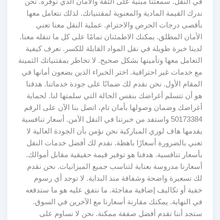
في النقل. سمعتنا مبنية على الثقة والأمان الذي نوفره. نحن
ندرك القيمة المادية والمعنوية لمقتنياتك. لذلك نتعامل معها
بأقصى درجات الحرص والاحترام. عملية النقل معنا تعني
الأمان المطلق. يمكنك الاطمئنان تمامًا على كل ما تنقله معنا.
لدينا خبرة طويلة في نقل المواد القابلة للكسر. نعرف كيفية
التعامل معها وتأمينها بشكل صحيح. لا تخاطر بمقتنياتك الثمينة
مع خدمات غير احترافية. اختر الخبراء الذين يضعون أمانها في
المقام الأول. نحن نقدم لك ضمانًا على جودة خدماتنا. هدفنا
هو أن تتسلم أغراضك بنفس الحالة التي سلمتها لنا. لحماية
أغراضك وضمان وصولها بأمان تام، اتصل بنا الآن على الرقم
50173384 واستفد من خبرتنا في النقل الآمن. أسعار تنافسية
يقدمها هاف لوري المباركية نحن نؤمن بأن الجودة العالية لا
تعني بالضرورة أسعارًا باهظة. نقدم لك أفضل خدمات النقل
بأسعار تنافسية. هدفنا هو توفير قيمة حقيقية مقابل أموالك.
أسعارنا مدروسة بعناية لتناسب جميع الميزانيات. نحن نقدم
لك تسعيرة واضحة وشفافة منذ البداية. لا توجد أي رسوم
خفية أو تكاليف إضافية مفاجئة. ما نتفق عليه هو ما ستدفعه
في النهاية. يمكنك مقارنة أسعارنا مع الآخرين في السوق.
ستجد أننا نقدم أفضل صفقة ممكنة. نحن لا نساوم على