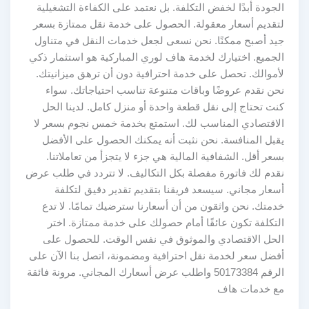
الجودة أبدًا لخفض التكلفة. بل نعتمد على الكفاءة التشغيلية
لتقديم أسعار معقولة. الحصول على خدمة نقل ممتازة بسعر
جيد أصبح ممكنًا. نحن نسعى لجعل خدمات النقل في متناول
الجميع. اختيارك لخدمة هاف لوري المباركية هو استثمار ذكي
لأموالك. تحصل على خدمة احترافية دون أن ترهق ميزانيتك.
نحن نقدم عروضًا وباقات متنوعة تناسب احتياجاتك. سواء
كنت تحتاج إلى نقل قطعة واحدة أو منزل كامل. لدينا الحل
الاقتصادي المناسب لك. استمتع بخدمة خمس نجوم بسعر لا
يقبل المنافسة. نحن نثبت أنه يمكنك الحصول على الأفضل
بسعر أقل. الشفافية المالية هي جزء لا يتجزأ من تعاملاتنا.
نقدم لك فاتورة مفصلة بكل التكاليف. لا تتردد في طلب عرض
أسعار مجاني. سيسعد فريقنا بتقديم تقدير دقيق لتكلفة
خدمتك. نحن واثقون من أن أسعارنا سترضيك تمامًا. لا تدع
التكلفة تكون عائقًا أمام حصولك على خدمة ممتازة. اختر
الحل الاقتصادي والموثوق في نفس الوقت. للحصول على
أفضل سعر لخدمة نقل احترافية ومضمونة، اتصل بنا الآن على
الرقم 50173384 واطلب عرض أسعارك المجاني. مرونة فائقة
مع خدمات هاف