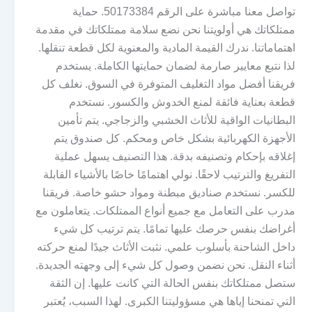
تواصل معنا مباشرة على الرقم 50173384. حماية
ممتلكاتك هي أولويتنا نحن نضع سلامة ممتلكاتك في مقدمة
اهتماماتنا. ندرك القيمة المادية والمعنوية لكل قطعة تنقلها.
لذا نتبع معايير صارمة لضمان حمايتها الكاملة. يستخدم
فريقنا أفضل مواد التغليف المتوفرة في السوق. نغلف كل
قطعة بعناية فائقة لمنع الخدوش والكسور. نستخدم
البطانيات الواقية للأثاث الخشبي والزجاجي. يتم تأمين
الأجهزة الكهربائية بشكل خاص ومحكم. كل صندوق يتم
إغلاقه بإحكام وتصنيفه بدقة. هذا التصنيف يسهل عملية
التفريغ والترتيب لاحقًا. نولي اهتمامًا خاصًا بالأشياء القابلة
للكسر. نستخدم صناديق مبطنة ومواد حشو خاصة. فريقنا
مدرب على التعامل مع جميع أنواع الممتلكات. يتعاملون مع
أغراضك بنفس حرصك عليها تمامًا. يتم ترتيب كل شيء
داخل الشاحنة بأسلوب علمي. نثبت الأثاث جيدًا لمنع حركته
أثناء النقل. نحن نضمن وصول كل شيء إلى وجهته الجديدة.
ستصل ممتلكاتك بنفس الحالة التي كانت عليها. إن الثقة
التي تمنحنا إياها هي مسؤوليتنا الكبرى. لهذا السبب، يُعتبر