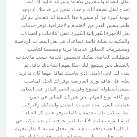
ننقل البضائع والمخزون بكفاءة وسرعة عالية. إذا كنت
تحتاج لنقل قطعة أثاث واحدة، فنحن في خدمتك. لا توجد
مهمة كبيرة جدًا أو صغيرة جدًا بالنسبة لنا. نتعامل مع كل
طلب بنفس القدر من الاهتمام والاحترافية. نوفر خدمات
نقل للأجهزة الكهربائية الكبيرة. ننقل الثلاجات والغسالات
والمكيفات بعناية فائقة. نساعدك في نقل المعدات الرياضية
ومستلزمات الحدائق. خدماتنا مرنة ومصممة لتناسب
متطلباتك الخاصة. يمكنك تخصيص الخدمة حسب ما تحتاجه
بالضبط. نحن نستمع إليك جيدًا لفهم احتياجاتك بدقة. ثم
نقدم لك الحل الأمثل الذي يناسبك تمامًا. مهما كان ما تريد
نقله، فإن هاف لوري العارضية يوفر لك الحل المناسب
بفضل أسطوله المتنوع وفريقه الخبير القادر على التعامل
مع كافة أنواع المهام. نحن شريكك المثالي في جميع
عمليات النقل. نقدم خدمات التغليف والتفكيك والتركيب
أيضًا. يمكنك طلب خدمة متكاملة توفر عليك كل العناء.
فريقنا يقوم بتفكيك الأثاث الكبير بحرفية. ثم يعيد تركيبه في
المكان الجديد بدقة متناهية. نحن نجعل عملية الانتقال تجربة
ممتعة وخالية من التوتر. هدفنا هو تقديم خدمة شاملة تغطي