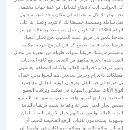
كل الجوانب. أنت لا تحتاج للتعامل مع عدة جهات مختلفة.
نحن نوفر لك كل ما تحتاجه في مكان واحد. لتجربة حلول
نقل شاملة ومصممة خصيصًا لك، لا تتردد واتصل بنا على
الرقم 50173384. فريق عمل مدرب بخبرة عالية إن سر
نجاحنا يكمن في فريق عملنا المتميز. نحن نختار أعضاء
فريقنا بعناية فائقة. يخضع كل فرد لبرامج تدريبية مكثفة
ومستمرة. يمتلك فريقنا سنوات طويلة من الخبرة في مجال
النقل. هذه الخبرة تمكنهم من التعامل مع كافة التحديات.
يتميز فريقنا بالاحترافية العالية والأمانة المطلقة. يعاملون
ممتلكاتك باحترام وحرص شديدين. هم ليسوا مجرد عمال،
بل خبراء في فن النقل. يعرفون كيفية التعامل مع جميع
أنواع الأثاث. يمتلكون المهارة في تفكيك وتركيب القطع
المعقدة. يعملون كفريق واحد متناغم ومنسق. هذا التنسيق
يضمن إنجاز العمل بسرعة وكفاءة. يتسم فريقنا باللياقة
البدنية العالية والقوة. يمكنهم حمل الأوزان الثقيلة بأمان
وسهولة. يستخدمون تقنيات الرفع الصحيحة لتجنب أي
إصابات. سلامة الفريق وسلامة ممتلكاتك هي أولويتنا. إن