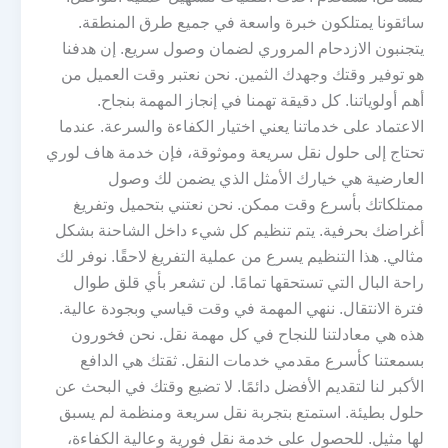
سائقونا يمتلكون خبرة واسعة في جميع طرق المنطقة.
يتجنبون الازدحام المروري لضمان وصول سريع. إن هدفنا
هو توفير وقتك وجهدك الثمين. نحن نعتبر وقت العميل من
أهم أولوياتنا. كل دقيقة تهمنا في إنجاز المهمة بنجاح.
الاعتماد على خدماتنا يعني اختيار الكفاءة والسرعة. عندما
تحتاج إلى حلول نقل سريعة وموثوقة، فإن خدمة هاف لوري
العارضية هي خيارك الأمثل الذي يضمن لك وصول
ممتلكاتك بأسرع وقت ممكن. نحن نعتني بتحميل وتفريغ
أغراضك بحرفية. يتم تنظيم كل شيء داخل الشاحنة بشكل
مثالي. هذا التنظيم يسرع من عملية التفريغ لاحقًا. نوفر لك
راحة البال التي تستحقها تمامًا. لن تشعر بأي قلق طوال
فترة الانتقال. ننهي المهمة في وقت قياسي وبجودة عالية.
هذه هي معادلتنا للنجاح في كل مهمة نقل. نحن فخورون
بسمعتنا كأسرع مقدمي خدمات النقل. ثقتك هي الدافع
الأكبر لنا لتقديم الأفضل دائمًا. لا تضيع وقتك في البحث عن
حلول بطيئة. استمتع بتجربة نقل سريعة ومنظمة لم يسبق
لها مثيل. للحصول على خدمة نقل فورية وعالية الكفاءة،