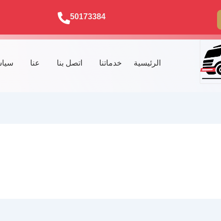
50173384
الرئيسية
خدماتنا
اتصل بنا
عنا
سياس