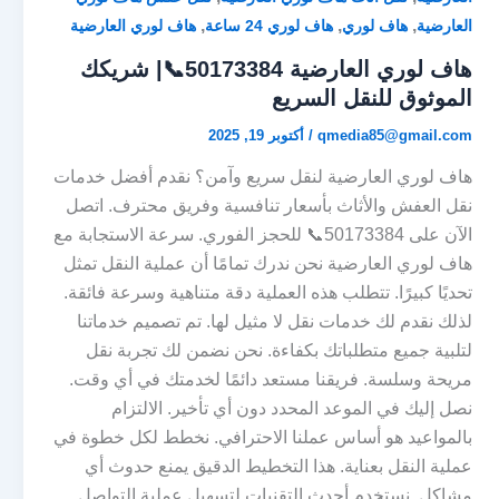
,
,
,
العارضية
هاف لوري
هاف لوري 24 ساعة
هاف لوري العارضية
هاف لوري العارضية 50173384📞| شريكك
الموثوق للنقل السريع
qmedia85@gmail.com
/
أكتوبر 19, 2025
هاف لوري العارضية لنقل سريع وآمن؟ نقدم أفضل خدمات
نقل العفش والأثاث بأسعار تنافسية وفريق محترف. اتصل
الآن على 50173384📞 للحجز الفوري. سرعة الاستجابة مع
هاف لوري العارضية نحن ندرك تمامًا أن عملية النقل تمثل
تحديًا كبيرًا. تتطلب هذه العملية دقة متناهية وسرعة فائقة.
لذلك نقدم لك خدمات نقل لا مثيل لها. تم تصميم خدماتنا
لتلبية جميع متطلباتك بكفاءة. نحن نضمن لك تجربة نقل
مريحة وسلسة. فريقنا مستعد دائمًا لخدمتك في أي وقت.
نصل إليك في الموعد المحدد دون أي تأخير. الالتزام
بالمواعيد هو أساس عملنا الاحترافي. نخطط لكل خطوة في
عملية النقل بعناية. هذا التخطيط الدقيق يمنع حدوث أي
مشاكل. نستخدم أحدث التقنيات لتسهيل عملية التواصل.