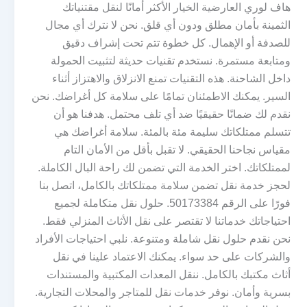
هاف لوري العارضية الخيار الأكثر أمانًا لنقل مقتنياتك
الثمينة بأمان مطلق ودون أي قلق. نحن لا نترك أي مجال
للصدفة أو الإهمال. كل خطوة تتم تحت إشراف دقيق
ومتابعة مستمرة. نستخدم تقنيات حديثة لتثبيت الحمولة
داخل الشاحنة. هذه التقنيات تمنع الانزلاق والاهتزاز أثناء
السير. يمكنك الاطمئنان تمامًا على سلامة كل أغراضك. نحن
نقدم لك ضمانًا حقيقيًا ضد أي تلف محتمل. هدفنا هو أن
تتسلم ممتلكاتك سليمة مئة بالمئة. سلامة أغراضك هي
مقياس نجاحنا الحقيقي. لا تقبل بأقل من الأمان التام
لممتلكاتك. اختر الخدمة التي تضمن لك راحة البال الكاملة.
لحجز خدمة نقل تضمن سلامة ممتلكاتك بالكامل، اتصل بنا
فورًا على الرقم 50173384. حلول نقل متكاملة لجميع
احتياجاتك خدماتنا لا تقتصر على نقل الأثاث المنزلي فقط.
نحن نقدم حلول نقل شاملة ومتنوعة. نلبي احتياجات الأفراد
والشركات على حد سواء. يمكنك الاعتماد علينا في نقل
أثاث مكتبك بالكامل. ننقل المعدات المكتبية والمستندات
بسرية وأمان. نوفر خدمات نقل للمتاجر والمحلات التجارية.