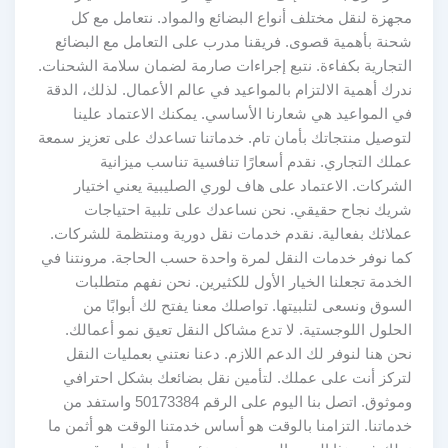
مجهزة لنقل مختلف أنواع البضائع والمواد. نتعامل مع كل
شحنة بأهمية قصوى. فريقنا مدرب على التعامل مع البضائع
التجارية بكفاءة. نتبع إجراءات صارمة لضمان سلامة الشحنات.
ندرك أهمية الالتزام بالمواعيد في عالم الأعمال. لذلك، الدقة
في المواعيد هي شعارنا الأساسي. يمكنك الاعتماد علينا
لتوصيل منتجاتك بأمان تام. خدماتنا تساعدك على تعزيز سمعة
عملك التجاري. نقدم أسعارًا تنافسية تناسب ميزانية
الشركات. الاعتماد على هاف لوري الصليبية يعني اختيار
شريك نجاح حقيقي. نحن نساعدك على تلبية احتياجات
عملائك بفعالية. نقدم خدمات نقل دورية ومنتظمة للشركات.
كما نوفر خدمات النقل لمرة واحدة حسب الحاجة. مرونتنا في
الخدمة تجعلنا الخيار الأول للكثيرين. نحن نفهم متطلبات
السوق ونسعى لتلبيتها. تواصلك معنا يفتح لك أبوابًا من
الحلول اللوجستية. لا تدع مشاكل النقل تعيق نمو أعمالك.
نحن هنا لنوفر لك الدعم اللازم. دعنا نعتني بعمليات النقل
لتركز أنت على عملك. لتأمين نقل بضائعك بشكل احترافي
وموثوق. اتصل بنا اليوم على الرقم 50173384 واستفد من
خدماتنا. التزامنا بالوقت هو أساس خدمتنا الوقت هو أثمن ما