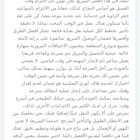
نملك في هذا العصر السريع. نحن نؤمن بأن احترام وقت
العميل هو أساس النجاح. لذلك، جعلنا من الالتزام بالمواعيد
حجر الزاوية في خدماتنا. عند تحديد موعد معنا، كن على ثقة
بأننا سنكون هناك. نصل في الوقت المحدد تمامًا، لا دقيقة
تأخير. نخطط لكل عملية نقل بعناية فائقة. نختار أفضل الطرق
وأقصرها لضمان الوصول السريع. سائقونا على دراية كاملة
بجميع شوارع المنطقة. يتجنبون الاختناقات المرورية بمهارة
عالية. عملية التحميل والتنزيل تتم بسرعة وكفاءة. فريقنا
يعمل بتناغم تام لإنجاز المهمة في وقت قياسي. لا نضحي
بالجودة من أجل السرعة أبدًا. بل نوازن بينهما بشكل مثالي.
نحن نضمن لك تجربة نقل سريعة وآمنة في نفس الوقت.
اختيارك لخدمة هاف لوري الصليبية هو ضمان لعدم إهدار
وقتك. نحن نساعدك على إنجاز عملية انتقالك بسرعة
وسلاسة. يمكنك العودة إلى روتين حياتك الطبيعي في أسرع
وقت. ندرك أن لديك الكثير من الالتزامات الأخرى. لذلك،
نحرص على ألا يكون النقل عبئًا إضافيًا عليك. نحن نخلصك من
هم الانتظار الطويل والتأخير المزعج. خدمتنا السريعة لا تعني
التهور أو الإهمال. بل هي نتاج خبرة طويلة وتنظيم دقيق. ثقتك
فينا هي دافعنا لتقديم الأفضل دائمًا. اختبر بنفسك معنى الدقة