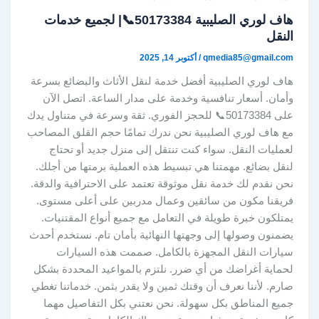
هاف لوري الصليبية 50173384📞| لجميع خدمات
النقل
qmedia85@gmail.com
/
أكتوبر 14, 2025
هاف لوري الصليبية أفضل خدمة لنقل الأثاث والبضائع بسرعة
وأمان. أسعار تنافسية وخدمة على مدار الساعة. اتصل الآن
على 50173384📞 للحجز الفوري. ثقة وسرعة في متناول يدك
مع هاف لوري الصليبية نحن ندرك تمامًا حجم القلق المصاحب
لعمليات النقل. سواء كنت تنتقل إلى منزل جديد أو تحتاج
لنقل بضائع. مهمتنا هي تبسيط هذه العملية برمتها من أجلك.
نحن نقدم لك خدمة نقل موثوقة تعتمد على الاحترافية والدقة.
فريقنا مكون من سائقين وعمال مدربين على أعلى مستوى.
يمتلكون خبرة طويلة في التعامل مع جميع أنواع المقتنيات.
يضمنون وصولها إلى وجهتها النهائية بأمان تام. نستخدم أحدث
سيارات النقل المجهزة بالكامل. صممت هذه السيارات
لحماية أغراضك من أي ضرر. نلتزم بالمواعيد المحددة بشكل
صارم. لأننا نعرف أن وقتك ثمين ولا يقدر بثمن. خدماتنا تغطي
جميع المناطق بكل سهولة. نحن نعتني بكل التفاصيل مهما