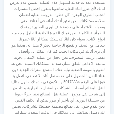
نستخدم معدات حديثة لتسهيل هذه العملية. نضمن عدم تعرض
أثاثك لأي ضرر أثناء النقل. سائقونا يتبعون أفضل المسارات
لتجنب الطرق الوعرة. كل خطوة مدروسة بعناية لضمان
سلامة ممتلكاتك. نحن نعتبر أثاثك أمانة في أعناقنا حتى
وصوله. الاعتماد على خدمة هاف لوري الصليبية يمنحك
الطمأنينة الكاملة. نحن نملك الخبرة الكافية للتعامل مع جميع
أنواع الأثاث. سواء كان أثاثًا كلاسيكيًا ثمينًا أو أثاثًا عصريًا.
نتعامل مع التحف والقطع الزجاجية بحذر لا مثيل له. هدفنا هو
أن ترى أثاثك في مكانه الجديد كما كان تمامًا. بل وأفضل
بفضل ترتيبنا المحترف. نحن نجعل من عملية الانتقال تجربة
ممتعة. لا داعي للقلق بشأن سلامة ممتلكاتك الثمينة. نحن هنا
لنقوم بالمهمة الصعبة نيابة عنك. استمتع بمنزلك الجديد دون
عناء النقل. للحصول على خدمة نقل أثاث لا تضاهى. اتصل بنا
فورًا على الرقم 50173384 وسنكون في خدمتك. حلول مثالية
لنقل البضائع أصحاب الشركات والمشاريع التجارية يحتاجون
إلى شريك نقل موثوق. عملية نقل البضائع تعتبر جزءًا حيويًا
من سلسلة التوريد. أي تأخير أو ضرر يمكن أن يكلف الكثير.
نحن نقدم حلول نقل بضائع مصممة خصيصًا للشركات. نضمن
لك وصول بضائعك إلى عملائك في الوقت المحدد. سياراتنا