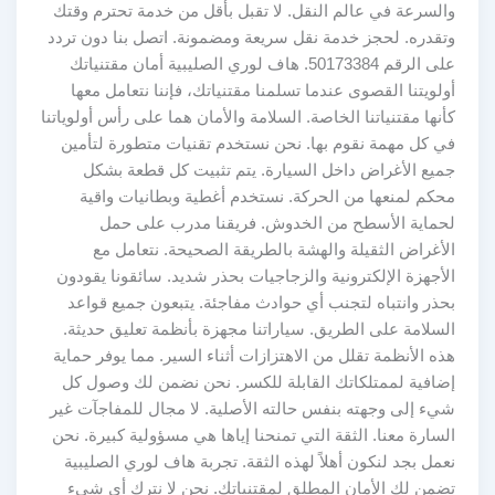
والسرعة في عالم النقل. لا تقبل بأقل من خدمة تحترم وقتك
وتقدره. لحجز خدمة نقل سريعة ومضمونة. اتصل بنا دون تردد
على الرقم 50173384. هاف لوري الصليبية أمان مقتنياتك
أولويتنا القصوى عندما تسلمنا مقتنياتك، فإننا نتعامل معها
كأنها مقتنياتنا الخاصة. السلامة والأمان هما على رأس أولوياتنا
في كل مهمة نقوم بها. نحن نستخدم تقنيات متطورة لتأمين
جميع الأغراض داخل السيارة. يتم تثبيت كل قطعة بشكل
محكم لمنعها من الحركة. نستخدم أغطية وبطانيات واقية
لحماية الأسطح من الخدوش. فريقنا مدرب على حمل
الأغراض الثقيلة والهشة بالطريقة الصحيحة. نتعامل مع
الأجهزة الإلكترونية والزجاجيات بحذر شديد. سائقونا يقودون
بحذر وانتباه لتجنب أي حوادث مفاجئة. يتبعون جميع قواعد
السلامة على الطريق. سياراتنا مجهزة بأنظمة تعليق حديثة.
هذه الأنظمة تقلل من الاهتزازات أثناء السير. مما يوفر حماية
إضافية لممتلكاتك القابلة للكسر. نحن نضمن لك وصول كل
شيء إلى وجهته بنفس حالته الأصلية. لا مجال للمفاجآت غير
السارة معنا. الثقة التي تمنحنا إياها هي مسؤولية كبيرة. نحن
نعمل بجد لنكون أهلاً لهذه الثقة. تجربة هاف لوري الصليبية
تضمن لك الأمان المطلق لمقتنياتك. نحن لا نترك أي شيء