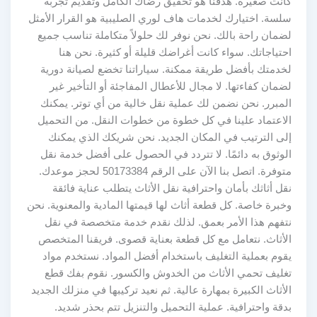
كانت صغيرة. هدفنا هو تحقيق رضاك الكامل وتقديم تجربة
سلسة. اختيارك لخدمات هاف لوري الصليبية هو القرار الأمثل
لضمان راحة بالك. نحن نوفر لك حلولاً متكاملة تناسب جميع
احتياجاتك. سواء كانت أغراضك قليلة أو كثيرة. نحن هنا
لخدمتك بأفضل طريقة ممكنة. سياراتنا تخضع لصيانة دورية
لضمان كفاءتها. لا مجال للأعطال المفاجئة أو التأخير غير
المبرر. نحن نضمن لك عملية نقل خالية من أي توتر. يمكنك
الاعتماد علينا في كل خطوة من خطوات النقل. من التحميل
إلى الترتيب في المكان الجديد. نحن شريكك الذي يمكنك
الوثوق به دائمًا. لا تتردد في الحصول على أفضل خدمة نقل
متوفرة. اتصل بنا الآن على الرقم 50173384 لحجز موعدك.
نقل أثاثك بأمان واحترافية نقل الأثاث يتطلب عناية فائقة
وخبرة خاصة. كل قطعة أثاث لها قيمتها المادية والمعنوية. نحن
نتفهم هذا الأمر بعمق. لذلك نقدم خدمة متخصصة في نقل
الأثاث. نتعامل مع كل قطعة بعناية قصوى. فريقنا المتخصص
يقوم بعملية التغليف باستخدام أفضل المواد. نستخدم مواد
تغليف تحمي الأثاث من الخدوش والكسور. نقوم بفك قطع
الأثاث الكبيرة بمهارة عالية. ثم نعيد تركيبها في منزلك الجديد
بدقة واحترافية. عملية التحميل والتنزيل تتم بحذر شديد.