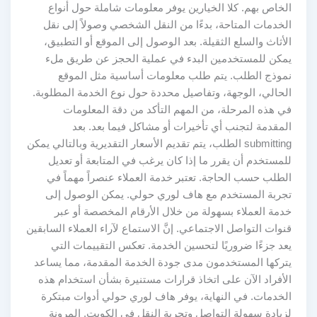
الخاص بهم. كلا الخيارين يوفر معلومات شاملة حول أنواع
الخدمات المتاحة، بدءًا من النقل الشخصي وصولاً إلى نقل
الأثاث والسلع الثقيلة. بعد الوصول إلى الموقع أو التطبيق،
يمكن للمستخدمين البدء في عملية الحجز عن طريق ملء
نموذج الطلب. يتم طلب معلومات أساسية مثل الموقع
الحالي، الوجهة، وتفاصيل محددة حول نوع الخدمة المطلوبة.
في هذه المرحلة، من المهم التأكد من دقة المعلومات
المقدمة لتجنب أي تأخيرات أو مشاكل فيما بعد. بعد
submitting الطلب، يتم تقديم الأسعار التقديرية وبالتالي يمكن
للمستخدم أن يقرر ما إذا كان يرغب في المتابعة أو تعديل
الطلب حسب الحاجة. تعتبر خدمة العملاء عنصراً مهماً في
تجربة المستخدم مع هاف لوري حولي. يمكن الوصول إلى
خدمة العملاء بسهولة من خلال الأرقام المخصصة أو عبر
قنوات التواصل الاجتماعي. إنَّ الاستماع لآراء العملاء السابقين
يعد جزءًا ضروريًا لتحسين الخدمة. تعكس التقييمات التي
يتركها المستخدمون مدى جودة الخدمة المقدمة، مما يساعد
الأفراد الآن على اتخاذ قرارات مستنيرة بشأن استخدام هذه
الخدمات. في النهاية، يوفر هاف لوري حولي أدوات مبتكرة
لزيادة سهولة التواصل وتجربة النقل في الكويت. المرونة