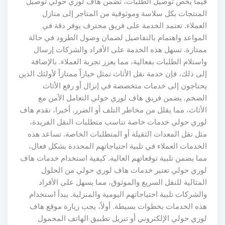
فيما يخص توصيل الطلبات، تضمن هاف لوري حولي توصيل
المنتجات بكل سلاسة وموثوقية من المتاجر إلى منازل
العملاء. تعتمد الخدمة على فريق محترف يوفر دقة في
المواعد واهتمام بالتفاصيل لضمان وصول الطرود في حالة
ممتازة. تسهل هذه الخدمة على الأفراد والشركات إرسال
واستلام الطلبات بفعالية، مما يعزز تجربة العملاء. بالإضافة
إلى ذلك، فإن خدمة نقل الأثاث تمثل خياراً ممتازاً لأولئك الذين
يحتاجون إلى خدمات متخصصة في إنزال أو رفع الأثاث
الضخم. يضمن فريق هاف لوري حولي التعامل الآمن مع
الأثاث، مما يقلل من مخاطر التلف أو الضرر. أخيرا، تقدم هاف
لوري حولي خدمات خاصة تناسب متطلبات النقل الفريدة،
مثل نقل المعدات الثقيلة أو المتطلبات الخاصة. تساعد هذه
الخدمات العملاء في تلبية احتياجاتهم المحددة بشكل فعال،
مما يضمن تلبية توقعاتهم العالية. كيفية استخدام خدمات هاف
لوري حولي تعتبر خدمات هاف لوري حولي من الحلول
المثالية للنقل السريع والموثوق، مما يسهل على الأفراد
والشركات تلبية احتياجاتهم اليومية والمنزلية. يبدأ استخدام
هذه الخدمات بخطوات بسيطة. أولاً، يجب زيارة موقع هاف
لوري حولي الإلكتروني أو تنزيل تطبيق الهاتف المحمول