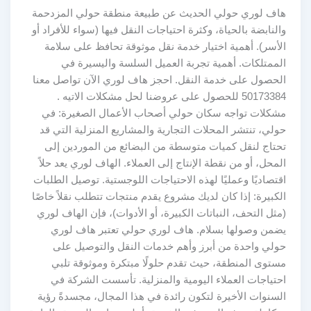
هاف لوري حولي الحديث عن طبيعة منطقة حولي المزدحمة
والنابضة بالحياة، وكثرة احتياجات النقل فيها (سواء للأفراد أو
الأسر). أهمية اختيار خدمة نقل موثوقة تحافظ على سلامة
الممتلكات. أهمية تجربة العميل السلسة واليسيرة في
الحصول على خدمة النقل. احجز هاف لوري الآن تواصل معنا
50173384 للحصول على عروضنا لحل مشكلات الاتيه .
مشكلات تواجه سكان حولي أصحاب الأعمال الصغيرة: في
حولي، تنتشر المحلات التجارية والمشاريع المنزلية التي قد
تحتاج لنقل كميات متوسطة من البضائع من الموردين إلى
المحل، أو من نقطة الإنتاج إلى العملاء. الهاف لوري يعد حلاً
اقتصاديًا وعمليًا لهذه الاحتياجات اللوجستية. توصيل الطلبات
الكبيرة: إذا كان لديك مشروع يقدم منتجات تتطلب نقلاً خاصًا
(مثل التحف، النباتات الكبيرة، أو الأدوات)، فإن الهاف لوري
يضمن وصولها بسلام. هاف لوري حولي تعتبر هاف لوري
حولي واحدة من أبرز وأهم خدمات النقل والتوصيل على
مستوى المنطقة، حيث تقدم حلولًا مبتكرة وموثوقة تلبي
احتياجات العملاء اليومية والمنزلية. تأسست الشركة في
السنوات الأخيرة لتكون رائدة في هذا المجال، مجسدةً رؤية