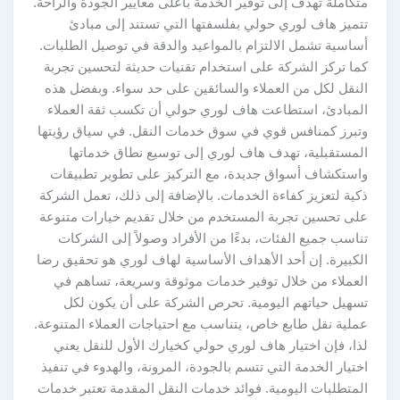
متكاملة تهدف إلى توفير الخدمة بأعلى معايير الجودة والراحة.
تتميز هاف لوري حولي بفلسفتها التي تستند إلى مبادئ
أساسية تشمل الالتزام بالمواعيد والدقة في توصيل الطلبات.
كما تركز الشركة على استخدام تقنيات حديثة لتحسين تجربة
النقل لكل من العملاء والسائقين على حد سواء. وبفضل هذه
المبادئ، استطاعت هاف لوري حولي أن تكسب ثقة العملاء
وتبرز كمنافس قوي في سوق خدمات النقل. في سياق رؤيتها
المستقبلية، تهدف هاف لوري إلى توسيع نطاق خدماتها
واستكشاف أسواق جديدة، مع التركيز على تطوير تطبيقات
ذكية لتعزيز كفاءة الخدمات. بالإضافة إلى ذلك، تعمل الشركة
على تحسين تجربة المستخدم من خلال تقديم خيارات متنوعة
تناسب جميع الفئات، بدءًا من الأفراد وصولاً إلى الشركات
الكبيرة. إن أحد الأهداف الأساسية لهاف لوري هو تحقيق رضا
العملاء من خلال توفير خدمات موثوقة وسريعة، تساهم في
تسهيل حياتهم اليومية. تحرص الشركة على أن يكون لكل
عملية نقل طابع خاص، يتناسب مع احتياجات العملاء المتنوعة.
لذا، فإن اختيار هاف لوري حولي كخيارك الأول للنقل يعني
اختيار الخدمة التي تتسم بالجودة، المرونة، والهدوء في تنفيذ
المتطلبات اليومية. فوائد خدمات النقل المقدمة تعتبر خدمات