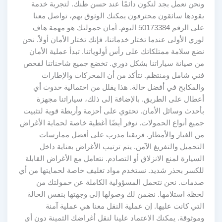
ونحن نعمل بجد لنكون دائمًا عند حسن ظنك. لتجربة خدمة
يقودها سائقون محترفون يمكنك الوثوق بهم، تواصل معنا
على الرقم 50173384 اليوم. أمان حمولتك هو مهمة هاف
لوري الأولى عندما تختار خدماتنا، فإنك تختار الأمان أولاً. نحن
نضع سلامة ممتلكاتك على رأس أولوياتنا. تبدأ عملية الأمان
من صيانة سياراتنا بشكل دوري. تخضع جميع شاحناتنا لفحص
فني شامل ومنتظم. نتأكد من أن المحركات والإطارات
والمكابح في أفضل حالة. هذا يقلل من احتمالية حدوث أي
أعطال على الطريق. بالإضافة إلى ذلك، سياراتنا مجهزة
بأحدث وسائل الأمان. تحتوي على أحزمة وأربطة قوية لتثبيت
جميع أنواع الحمولات. نوفر أيضًا أغطية خاصة لحماية الأغراض
من الغبار والأمطار. فريقنا مدرب على أفضل ممارسات
التحميل والتفريغ الآمن. يتم ترتيب الأغراض بعناية داخل
السيارة لمنع الانزلاق أو التصادم. نتعامل مع الأغراض القابلة
للكسر بحذر شديد. نستخدم مواد تغليف خاصة لحمايتها من أي
صدمات. نحن نتحمل المسؤولية الكاملة عن حمولتك من
لحظة استلامها. نضمن لك وصولها إلى وجهتها بنفس الحالة
التي كانت عليها. إن عملية النقل معنا هي عملية آمنة
وموثوقة. يمكنك الاعتماد علينا لنقل أغراضك الثمينة دون أي