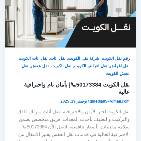
,
,
,
,
رقم نقل الكويت
شركة نقل الكويت
نقل اثاث
نقل اثاث الكويت
,
,
,
,
نقل اغراض
نقل اغراض الكويت
نقل الكويت
نقل عفش
نقل
عفش الكويت
نقل الكويت 50173384📞| بأمان تام واحترافية
عالية
qmedia85@gmail.com
/
نوفمبر 19, 2025
نقل الكويت اختر الأمان والاحترافية لنقل أثاث منزلك. الفك
والتركيب والتغليف بأحدث المعدات. فريق متخصص يضمن
سلامة مقتنياتك بأسعار تنافسية. اتصل الآن 50173384📞.
الاحترافية العالية في خدمات نقل العفش يعتبر الانتقال من