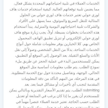
الخدمات العملاء في تلبية احتياجاتهم المحددة بشكل فعال،
مما يضمن تلبية توقعاتهم العالية. كيفية استخدام خدمات هاف
لوري حولي تعتبر خدمات هاف لوري حولي من الحلول
المثالية للنقل السريع والموثوق، مما يسهل على الأفراد
والشركات تلبية احتياجاتهم اليومية والمنزلية. يبدأ استخدام
هذه الخدمات بخطوات بسيطة. أولاً، يجب زيارة موقع هاف
لوري حولي الإلكتروني أو تنزيل تطبيق الهاتف المحمول
الخاص بهم. كلا الخيارين يوفر معلومات شاملة حول أنواع
الخدمات المتاحة، بدءًا من النقل الشخصي وصولاً إلى نقل
الأثاث والسلع الثقيلة. بعد الوصول إلى الموقع أو التطبيق،
يمكن للمستخدمين البدء في عملية الحجز عن طريق ملء
نموذج الطلب. يتم طلب معلومات أساسية مثل الموقع
الحالي، الوجهة، وتفاصيل محددة حول نوع الخدمة المطلوبة.
في هذه المرحلة، من المهم التأكد من دقة المعلومات
المقدمة لتجنب أي تأخيرات أو مشاكل فيما بعد. بعد
submitting الطلب، يتم تقديم الأسعار التقديرية وبالتالي يمكن
للمستخدم أن يقرر ما إذا كان يرغب في المتابعة أو تعديل
الطلب حسب الحاجة. تعتبر خدمة العملاء عنصراً مهماً في
تجربة المستخدم مع هاف لوري حولي. يمكن الوصول إلى