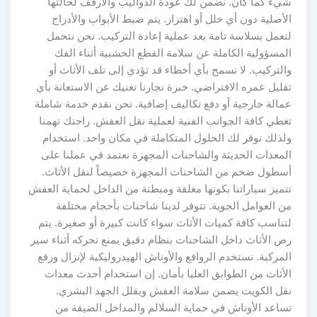
شيء كما كان. نضمن لك عودة الدواليب والأرفف لحالتها
الأصلية دون أي خلل أو اهتزاز. يتم ضبط الأبواب والأدراج
لتعمل بسلاسة تامة بعد عملية إعادة التركيب. نحن نتحمل
المسؤولية الكاملة عن سلامة القطع الخشبية أثناء الفك
والتركيب. لا نسمح بأي أخطاء قد تؤدي إلى تلف الأثاث أو
تقليل عمره الافتراضي. خبرة نجارنا تغنيك عن الاستعانة بأي
عمالة خارجية أو دفع تكاليف إضافية. نحن نقدم خدمة شاملة
تغطي كافة الجوانب الفنية لعملية نقل العفش. راحتك تهمنا
ولذلك نوفر لك الحلول المتكاملة في مكان واحد. استخدام
المعدات الحديثة والشاحنات المجهزة نعتمد في عملنا على
أسطول ضخم من الشاحنات المجهزة خصيصاً لنقل الأثاث.
تتميز سياراتنا بكونها مغلقة ومبطنة من الداخل لحماية العفش
من العوامل الجوية. تتوفر لدينا شاحنات بأحجام مختلفة
لتناسب كافة كميات الأثاث سواء كانت كبيرة أو صغيرة. يتم
رص الأثاث داخل الشاحنات بنظام دقيق يمنع تحركه أثناء سير
المركبة. نستخدم الروافع والأوناش الهيدروليكية لإنزال ورفع
الأثاث من الطوابق العليا بأمان. إن استخدام أحدث معدات
نقل الكويت يضمن سلامة العفش ويقلل الجهد البشري.
تساعد الأوناش في حماية السلالم والمداخل الضيقة من