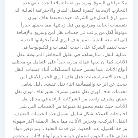
مكانتها في السوق ويزيد من ثقة العملاء الجدد. تأتي هذه
التجارب الإيجابية كثمرة للعمل الشاق والاحترافية العالية التي
تميز فرق العمل في الشركة. حيث تحتفظ هاف لوري
بتقييمات إيجابية ومرتفع من قبل زبائنها، مما يجعلها خياراً
موثوقاً لكل من يرغب في خدمات نقل آمن وسريع. بالإضافة
إلى السمعة الطيبة، تميز هاف لوري أيضاً بجوانبها التقنية.
حيث تعتمد الشركة على أحدث المعدات والتكنولوجيا في
عملية النقل، مما يساهم في تقليل المخاطر المرتبطة بنقل
الأثاث. كما أن لديها عمالة مدربة جيداً على التعامل مع مختلف
أنواع الأثاث، مما يضمن حماية الممتلكات أثناء عمليات النقل.
إن هذه الاستراتيجيات تجعل هاف لوري الخيار الأمثل لمن
يبحث عن الراحة والطمأنينة أثناء نقل عفشه. دليل شامل
لخدمات هاف لوري نقل عفش مشرف تعتبر هاف لوري نقل
عفش مشرف واحدة من الشركات الرائدة في مجال نقل
الأثاث. حيث تقدم مجموعة متنوعة من الخدمات التي تلبي
احتياجات العملاء بشكل شامل. تشمل هذه الخدمات التغليف،
النقل، التركيب، وتخزين الأثاث، مما يجعل العملية أكثر سهولة
وراحة للعميل. عند الحديث عن خدمة التغليف، يتم توفير مواد
تغليف عالية الجودة لضمان حماية جميع أنواع الأثاث. يستخدم