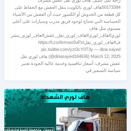
راحة لكل عميل. هاف لوري نقل عفش مشرف
50173384هاف لوري بالكويت ينقل العفش مع الحفاظ على
كل قطعة من الخدوش أو الكسور حيث أن العفش من الأشياء
الحساسة التي تحتاج لوجود فريق مدرب وسيارات على أعلى
مستوى مثل هاف
لوري#هاف_لوري#هاف_لوري_نفل_عفش#هاف_لوري_مشر
ف#هاف_لوري_نقلhttps://t.co/Armwo9uPxt
pic.twitter.com/yzt3cY0T3y — dina sayed
(@dinasayed164636) March 12, 2025 هاف لوري نقل
عفش مشرف: أسعار تنافسية وخدمة عالية الجودة تعتبر
سياسة التسعير في