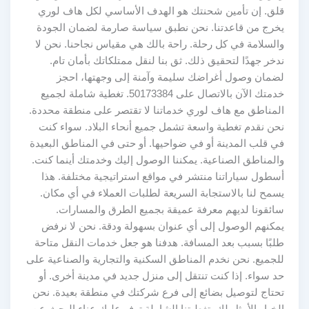
قلق. إن تأمين شحنتك هو الهدف الأساسي لكل هاف لوري
يخرج من قاعدتنا. نحن نطبق سياسة صارمة لضمان الجودة
والسلامة في كل رحلة. راحة بالك هي مقياس نجاحنا. نحن لا
ندخر جهدًا لتحقيق ذلك. ثق بنا لنقل ممتلكاتك بأمان تام.
لضمان وصول أغراضك سليمة وآمنة إلى وجهتها، احجز
خدمتك الآن بالاتصال على 50173384. تغطية شاملة لجميع
المناطق مع هاف لوري خدماتنا لا تقتصر على منطقة محددة.
نحن نقدم تغطية واسعة تشمل جميع أنحاء البلاد. سواء كنت
في قلب المدينة أو في ضواحيها. أو حتى في المناطق البعيدة
والمناطق الصناعية. يمكننا الوصول إليك وخدمتك أينما كنت.
أسطول سياراتنا منتشر في مواقع استراتيجية مختلفة. هذا
يسمح لنا بالاستجابة السريعة لطلبات العملاء في أي مكان.
سائقونا لديهم معرفة عميقة بجميع الطرق والمسارات.
يمكنهم الوصول إلى أي عنوان بسهولة ودقة. نحن لا نرفض
طلبًا بسبب بعد المسافة. هدفنا هو جعل خدمات النقل متاحة
للجميع. نحن نخدم المناطق السكنية والتجارية والصناعية على
حد سواء. إذا كنت تنتقل إلى منزل جديد في مدينة أخرى. أو
تحتاج لتوصيل بضائع إلى فرع شركتك في منطقة بعيدة. نحن
الخيار الأمثل لك. تغطيتنا الشاملة توفر عليك عناء البحث عن