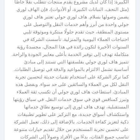
الكبيرة: إذا كان لديك مشروع يقدم منتجات تتطلب نقلاً خاصًا
(مثل التحف، النباتات الكبيرة، أو الأدوات)، فإن الهاف لوري
يضمن وصولها بسلام. هاف لوري حولي تعتبر هاف لوري
حولي واحدة من أبرز وأهم خدمات النقل والتوصيل على
مستوى المنطقة، حيث تقدم حلولًا مبتكرة وموثوقة تلبي
احتياجات العملاء اليومية والمنزلية. تأسست الشركة في
السنوات الأخيرة لتكون رائدة في هذا المجال، مجسدةً رؤية
متكاملة تهدف إلى توفير الخدمة بأعلى معايير الجودة والراحة.
تتميز هاف لوري حولي بفلسفتها التي تستند إلى مبادئ
أساسية تشمل الالتزام بالمواعيد والدقة في توصيل الطلبات.
كما تركز الشركة على استخدام تقنيات حديثة لتحسين تجربة
النقل لكل من العملاء والسائقين على حد سواء. وبفضل هذه
المبادئ، استطاعت هاف لوري حولي أن تكسب ثقة العملاء
وتبرز كمنافس قوي في سوق خدمات النقل. في سياق رؤيتها
المستقبلية، تهدف هاف لوري إلى توسيع نطاق خدماتها
واستكشاف أسواق جديدة، مع التركيز على تطوير تطبيقات
ذكية لتعزيز كفاءة الخدمات. بالإضافة إلى ذلك، تعمل الشركة
على تحسين تجربة المستخدم من خلال تقديم خيارات متنوعة
تناسب جميع الفئات، بدءًا من الأفراد وصولاً إلى الشركات