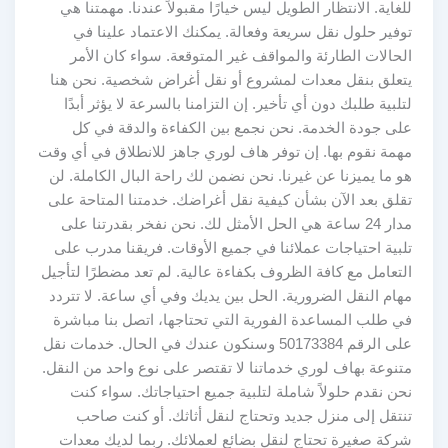
للغاية. الانتظار الطويل ليس خيارًا مقبولاً عندنا. مهمتنا هي
توفير حلول نقل سريعة وفعالة. يمكنك الاعتماد علينا في
الحالات الطارئة والمواقف غير المتوقعة. سواء كان الأمر
يتعلق بنقل معدات لمشروع أو نقل أغراض شخصية. نحن هنا
لتلبية طلبك دون أي تأخير. إن التزامنا بالسرعة لا يؤثر أبدًا
على جودة الخدمة. نحن نجمع بين الكفاءة والدقة في كل
مهمة نقوم بها. إن توفر هاف لوري جاهز للانطلاق في أي وقت
هو ما يميزنا عن غيرنا. نحن نضمن لك راحة البال الكاملة. لن
تقلق بعد الآن بشأن كيفية نقل أغراضك. خدمتنا المتاحة على
مدار 24 ساعة هي الحل الأمثل لك. نحن نفخر بقدرتنا على
تلبية احتياجات عملائنا في جميع الأوقات. فريقنا مدرب على
التعامل مع كافة الظروف بكفاءة عالية. لم تعد مضطرًا لتأجيل
مهام النقل الضرورية. الحل بين يديك وفي أي ساعة. لا تتردد
في طلب المساعدة الفورية التي تحتاجها، اتصل بنا مباشرة
على الرقم 50173384 وسنكون عندك في الحال. خدمات نقل
متنوعة بهاف لوري خدماتنا لا تقتصر على نوع واحد من النقل.
نحن نقدم حلولاً شاملة لتلبية جميع احتياجاتك. سواء كنت
تنتقل إلى منزل جديد وتحتاج لنقل أثاثك. أو كنت صاحب
شركة صغيرة تحتاج لنقل بضائع لعملائك. ربما لديك معدات