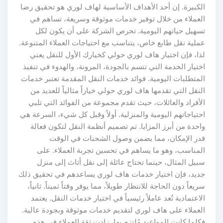
الكبيرة. إن أحد الأهداف الأساسية لهاف لوري هو تحقيق رضا
العملاء من خلال توفير خدمات موثوقة وسريعة، تساهم في
تسهيل حياتهم اليومية. تحرص الشركة على أن يكون لكل
عملية نقل طابع خاص، يتناسب مع احتياجات العملاء المتنوعة.
لذا، فإن اختيار هاف لوري حولي كخيارك الأول للنقل يعني
اختيار الخدمة التي تتسم بالجودة، المرونة، والهدوء في تنفيذ
المتطلبات اليومية. فوائد خدمات النقل المقدمة تعتبر خدمات
النقل التي تقدمها هاف لوري حولي خياراً مثالياً للعديد من
الأفراد والعائلات، حيث تقدم مجموعة من الفوائد التي تلبي
احتياجاتهم اليومية والمنزلية. أولاً وقبل كل شيء، السرعة هي
واحدة من أبرز المزايا. تم تصميم أنظمة النقل لتكون فعالة
قدر الإمكان، مما يضمن وصول الشحنات في الوقت
المناسب، وهو ما يساهم في تحسين تجربة العملاء. على
سبيل المثال، حينما تحتاج عائلة إلى نقل أثاث إلى منزل
جديد، فإن اختيار خدمات هاف لوري يساعدهم في تحقيق ذلك
سريعاً دون الحاجة للانتظار طويلاً، مما يوفر وقتاً ثميناً. ثانياً،
الاعتمادية تُعد عاملاً رئيسياً في اختيار خدمات النقل. يعتمد
العملاء على هاف لوري لتقديم خدمات موثوقة وبجودة عالية.
فكلما كانت المواعيد مُلتزم بها، زادت ثقة العملاء في هذه