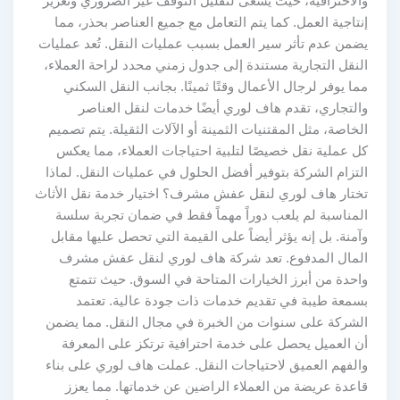
والاحترافية، حيث يسعى لتقليل التوقف غير الضروري وتعزيز
إنتاجية العمل. كما يتم التعامل مع جميع العناصر بحذر، مما
يضمن عدم تأثر سير العمل بسبب عمليات النقل. تُعد عمليات
النقل التجارية مستندة إلى جدول زمني محدد لراحة العملاء،
مما يوفر لرجال الأعمال وقتًا ثمينًا. بجانب النقل السكني
والتجاري، تقدم هاف لوري أيضًا خدمات لنقل العناصر
الخاصة، مثل المقتنيات الثمينة أو الآلات الثقيلة. يتم تصميم
كل عملية نقل خصيصًا لتلبية احتياجات العملاء، مما يعكس
التزام الشركة بتوفير أفضل الحلول في عمليات النقل. لماذا
تختار هاف لوري لنقل عفش مشرف؟ اختيار خدمة نقل الأثاث
المناسبة لم يلعب دوراً مهماً فقط في ضمان تجربة سلسة
وآمنة. بل إنه يؤثر أيضاً على القيمة التي تحصل عليها مقابل
المال المدفوع. تعد شركة هاف لوري لنقل عفش مشرف
واحدة من أبرز الخيارات المتاحة في السوق. حيث تتمتع
بسمعة طيبة في تقديم خدمات ذات جودة عالية. تعتمد
الشركة على سنوات من الخبرة في مجال النقل. مما يضمن
أن العميل يحصل على خدمة احترافية ترتكز على المعرفة
والفهم العميق لاحتياجات النقل. عملت هاف لوري على بناء
قاعدة عريضة من العملاء الراضين عن خدماتها. مما يعزز