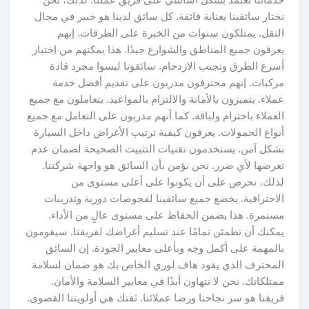
نختار سائقينا بعناية فائقة. كل سائق لدينا هو خبير في مجال
النقل. يمتلكون سنوات من الخبرة على الطرقات. إنهم
يعرفون جميع المناطق والشوارع جيدًا. هذا يمكنهم من اختيار
أسرع الطرق وتجنب الازدحام. سائقونا ليسوا مجرد قادة
مركبات. إنهم محترفون مدربون على تقديم أفضل خدمة
عملاء. يتميزون بالأمانة والالتزام بالمواعيد. يتعاملون مع جميع
العملاء باحترام ولباقة. كما أنهم مدربون على التعامل مع جميع
أنواع الحمولات. يعرفون كيفية ترتيب الأغراض داخل السيارة
بشكل آمن. يستخدمون تقنيات التثبيت الصحيحة لضمان عدم
تعرضها لأي ضرر. نحن نؤمن بأن السائق هو واجهة شركتنا.
لذلك، نحرص على أن يكونوا على أعلى مستوى من
الاحترافية. يخضع جميع سائقينا لفحوصات دورية وتدريبات
مستمرة. هذا يضمن الحفاظ على مستوى عالٍ من الأداء.
يمكنك أن تطمئن تمامًا عند تسليم أغراضك لفريقنا. سيقومون
بالمهمة على أكمل وجه وبأعلى معايير الجودة. إن السائق
المحترف الذي يقود هاف لوري الخاص بك هو ضمان لسلامة
ممتلكاتك. نحن لا نتهاون أبدًا في معايير السلامة والأمان.
فريقنا هو سر نجاحنا ورضا عملائنا. ثقتك هي أولويتنا القصوى.