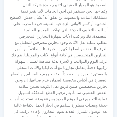
الصحيح هو المعيار الحقيقي لتقييم جودة شركة النقل
وكفاءتها. نحن نستثمر في أجود الخامات لأننا نقدر قيمة
ممتلكاتك المادية والمعنوية. لن تقلق أبداً بشأن خدش الأسطح
الخشبية أو كسر الأواني الزجاجية الثمينة. فريقنا مدرب على
أساليب التغليف الحديثة التي تواكب المعايير العالمية
المعتمدة. فك وتركيب الأثاث بمهارة النجارين المحترفين
تتطلب عملية نقل الأثاث وجود نجارين محترفين للتعامل مع
الغرف المعقدة والقطع الكبيرة. نحن نمتلك طاقماً من أمهر
النجارين المتخصصين في كافة أنواع الأثاث والموبيليا. يتم فك
غرف النوم والدواليب والأسرة بدقة متناهية لضمان سهولة
تركيبها لاحقاً. يتعامل نجارونا مع أثاث ايكيا والأثاث المحلي
والمستورد بخبرة واسعة جداً. نحتفظ بجميع المسامير والقطع
الصغيرة في أكياس مخصصة لضمان عدم ضياعها. إن وجود
نجارين متخصصين ضمن فريق نقل الكويت يضمن سلامة
العفش الخشبي تماماً. يتم ترقيم القطع المفككة لتسهيل
عملية التجميع في الموقع الجديد بسرعة ودقة. نستخدم أدوات
حديثة ومعدات متطورة تساهم في إنجاز العمل بكفاءة عالية.
بعد الوصول للمنزل الجديد يقوم النجارون بإعادة تركيب كل