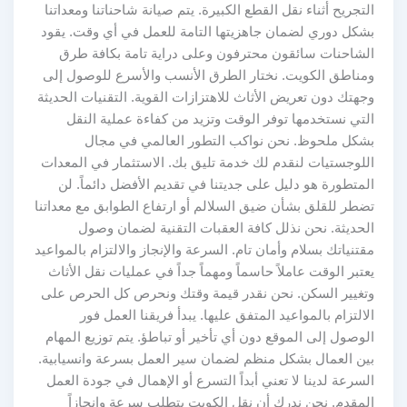
التجريح أثناء نقل القطع الكبيرة. يتم صيانة شاحناتنا ومعداتنا
بشكل دوري لضمان جاهزيتها التامة للعمل في أي وقت. يقود
الشاحنات سائقون محترفون وعلى دراية تامة بكافة طرق
ومناطق الكويت. نختار الطرق الأنسب والأسرع للوصول إلى
وجهتك دون تعريض الأثاث للاهتزازات القوية. التقنيات الحديثة
التي نستخدمها توفر الوقت وتزيد من كفاءة عملية النقل
بشكل ملحوظ. نحن نواكب التطور العالمي في مجال
اللوجستيات لنقدم لك خدمة تليق بك. الاستثمار في المعدات
المتطورة هو دليل على جديتنا في تقديم الأفضل دائماً. لن
تضطر للقلق بشأن ضيق السلالم أو ارتفاع الطوابق مع معداتنا
الحديثة. نحن نذلل كافة العقبات التقنية لضمان وصول
مقتنياتك بسلام وأمان تام. السرعة والإنجاز والالتزام بالمواعيد
يعتبر الوقت عاملاً حاسماً ومهماً جداً في عمليات نقل الأثاث
وتغيير السكن. نحن نقدر قيمة وقتك ونحرص كل الحرص على
الالتزام بالمواعيد المتفق عليها. يبدأ فريقنا العمل فور
الوصول إلى الموقع دون أي تأخير أو تباطؤ. يتم توزيع المهام
بين العمال بشكل منظم لضمان سير العمل بسرعة وانسيابية.
السرعة لدينا لا تعني أبداً التسرع أو الإهمال في جودة العمل
المقدم. نحن ندرك أن نقل الكويت يتطلب سرعة وإنجازاً