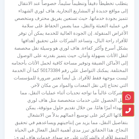
يتطلب تخطيطاً دقيقاً وتنظيماً سليماً، خصوصاً عند الانتقال
إلى مواقع جديدة أو المشاريع التجارية. هاف لوري الشهداء
تتميز بجودة خدماتها. حيث تستعين بفريق محترف ومتخصص
في عملية التعبئة والنقل، مما يضمن الحفاظ على سلامة
الأغراض المنقولة. إن الجودة العالية للخدمة يمكن أن توفر
للأفراد راحة البال، وتساعد الشركات على تحقيق أهدافها
بشكل أسرع وأكثر كفاءة. هاف لوري هو وسيلة نقل مخصصة
لنقل الأثاث بسهولة وأمان، حيث يتميز بقدرته على الوصول
إلى الأماكن الضيقة وتوفير مساحة كافية لحمل الأثاث بأحجامه
المختلفة. يمكنك التواصل علي رقم 50173384 كما أن الخدمة
ليست موجهة فقط للأفراد. بل أيضاً تعتبر ضرورة للمؤسسات
التي تحتاج إلى نقل المعدات والمواد من مكان لآخر.
فالشركات غالباً ما تواجه تحديات أثناء عمليات النقل، مما
يجعل الحصول على خدمات متخصصة مثل هاف لوري
الشهداء أمرًا هامًا. من خلال تقديم حلول موثوقة، يمكن
لعملائها التركيز على توسيع أعمالهم بدلاً من الانشغال
بتفاصيل النقل، مما يزيد من إنتاجيتهم ويساعدهم في تحقيق
النجاح. هذا الحقائق تبرز مدى أهمية النقل الفعال في الحياة
اليومية للأفراد والشركات على حد سواء. خدمات هاف لوري: