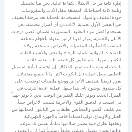
إدارة كافة مراحل الانتقال بكفاءة عالية. نحن هنا لخدمتك
وتلبية كافة احتياجاتك المتعلقة بنقل الأثاث والمفروشات.
جودة التغليف والمواد المستخدمة للحماية تعد مرحلة التغليف
هي الحصن الأول لحماية الأثاث من أي أضرار محتملة. نحن
نستخدم أفضل مواد التغليف المستوردة لضمان أقصى درجات
الأمان والحماية. يتوفر لدينا كراتين مقواة بأحجام مختلفة
لتناسب كافة أنواع المقتنيات والأغراض. نستخدم رولات
الفقاعات الهوائية لحماية الزجاج والتحف والأشياء القابلة
للكسر بسهولة. يتم تغليف كل قطعة أثاث بعناية فائقة
باستخدام مواد خاصة تمنع الاحتكاك. إن اهتمامنا بأدق تفاصيل
التغليف يجعل عملية نقل الكويت أكثر أماناً لجميع مقتنياتك.
يقوم فريقنا بتصنيف الأغراض ووضع ملصقات توضيحية على
كل صندوق بوضوح تام. هذا يسهل عملية إعادة الترتيب في
المنزل الجديد ويوفر عليك الكثير من الوقت. نحن لا نوفر جهداً
في استخدام اللاصق القوي والأحزمة لتثبيت الأغراض جيداً.
يتم تغليف الكنب والمجالس بطبقات من النايلون لحمايتها من
الغبار والأوساخ. نولي اهتماماً خاصاً بالأجهزة الكهربائية
ونغلفها بطرق فنية تضمن سلامتها تماماً. تضمن لك موادنا
عالية الجودة وصول عفشك نظيفاً وسليماً كما كان. التغليف