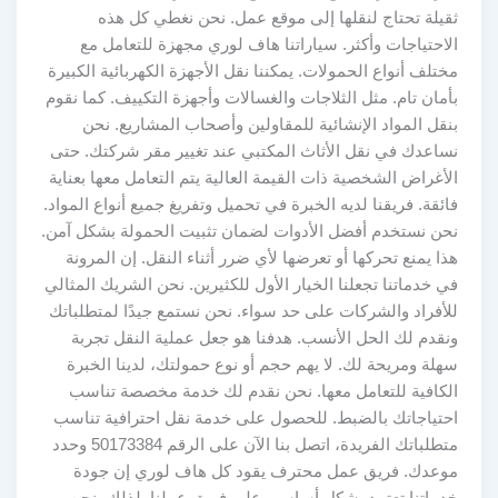
ثقيلة تحتاج لنقلها إلى موقع عمل. نحن نغطي كل هذه
الاحتياجات وأكثر. سياراتنا هاف لوري مجهزة للتعامل مع
مختلف أنواع الحمولات. يمكننا نقل الأجهزة الكهربائية الكبيرة
بأمان تام. مثل الثلاجات والغسالات وأجهزة التكييف. كما نقوم
بنقل المواد الإنشائية للمقاولين وأصحاب المشاريع. نحن
نساعدك في نقل الأثاث المكتبي عند تغيير مقر شركتك. حتى
الأغراض الشخصية ذات القيمة العالية يتم التعامل معها بعناية
فائقة. فريقنا لديه الخبرة في تحميل وتفريغ جميع أنواع المواد.
نحن نستخدم أفضل الأدوات لضمان تثبيت الحمولة بشكل آمن.
هذا يمنع تحركها أو تعرضها لأي ضرر أثناء النقل. إن المرونة
في خدماتنا تجعلنا الخيار الأول للكثيرين. نحن الشريك المثالي
للأفراد والشركات على حد سواء. نحن نستمع جيدًا لمتطلباتك
ونقدم لك الحل الأنسب. هدفنا هو جعل عملية النقل تجربة
سهلة ومريحة لك. لا يهم حجم أو نوع حمولتك، لدينا الخبرة
الكافية للتعامل معها. نحن نقدم لك خدمة مخصصة تناسب
احتياجاتك بالضبط. للحصول على خدمة نقل احترافية تناسب
متطلباتك الفريدة، اتصل بنا الآن على الرقم 50173384 وحدد
موعدك. فريق عمل محترف يقود كل هاف لوري إن جودة
خدماتنا تعتمد بشكل أساسي على فريق عملنا. لذلك، نحن