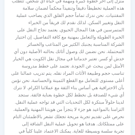
منزل إلى آخر خطوة كبيرة ومهمة في حياة أي شخص. تتطلب
هذه العملية تخطيطاً دقيقاً وتنفيذاً محكماً لضمان سلامة
المقتنيات. نحن ندرك تماماً حجم القلق الذي يصاحب عملية
النقل وتغيير السكن. لذلك نقدم لك فريقاً من الخبراء
المتمرسين في هذا المجال الحيوي. يعتمد نجاح النقل على
الخبرة الطويلة والتعامل بمهنية مع كافة التفاصيل. إن اختيار
الشركة المناسبة يجنبك الكثير من المتاعب والخسائر
المحتملة. نحن نضمن لك وصول أثاثك بحالته الأصلية دون أي
خدش أو كسر. تعتبر خدماتنا في مجال نقل الكويت هي الخيار
الأمثل لمن يبحث عن الجودة. نعتمد على خطط مدروسة
تناسب حجم وطبيعة الأثاث المراد نقله. يتم تدريب عمالنا على
أعلى مستوى للتعامل مع القطع الثمينة والحساسة. نحن نؤمن
بأن الاحترافية هي أساس بناء الثقة مع عملائنا الكرام. لا نترك
أي شيء للصدفة بل نخطط لكل خطوة بعناية فائقة. ستجد
لدينا حلولاً مبتكرة لكل التحديات التي قد تواجه عملية النقل.
التزامنا بالمواعيد هو جزء لا يتجزأ من هويتنا المهنية والعملية.
نحرص على تقديم تجربة مريحة تجعلك تشعر بالاطمئنان التام
على ممتلكاتك. هدفنا هو تحويل عملية النقل الشاقة إلى
تجربة سلسة وبسيطة للغاية. يمكنك الاعتماد علينا كلياً في