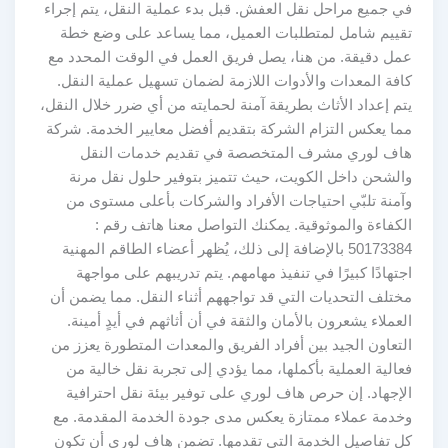
في جميع مراحل نقل العفش. قبل بدء عملية النقل، يتم إجراء
تقييم شامل لمتطلبات العميل، مما يساعد على وضع خطة
عمل دقيقة. من هنا، يصل فريق العمل في الوقت المحدد مع
كافة المعدات والأدوات اللازمة لضمان تسهيل عملية النقل.
يتم إعداد الأثاث بطريقة آمنة لحمايته من أي ضرر خلال النقل،
مما يعكس التزام الشركة بتقديم أفضل معايير الخدمة. شركة
هاف لوري مشرف المتخصصة في تقديم خدمات النقل
والشحن داخل الكويت، حيث تتميز بتوفير حلول نقل مرنة
وآمنة تلبّي احتياجات الأفراد والشركات بأعلى مستوى من
الكفاءة والموثوقية. يمكنك التواصل معنا هاتف رقم :
50173384 بالإضافة إلى ذلك، يُظهر أعضاء الطاقم المهنية
اجتهادًا كبيرًا في تنفيذ مهامهم. يتم تدريبهم على مواجهة
مختلف التحديات التي قد تواجههم أثناء النقل. مما يضمن أن
العملاء يشعرون بالأمان والثقة في أن أثاثهم في أيدٍ أمينة.
التعاون الجيد بين أفراد الفريق والمعدات المتطورة يعزز من
فعالية العملية بأكملها، مما يؤدي إلى تجربة نقل خالية من
الإجهاد. إن حرص هاف لوري على توفير بيئة نقل احترافية
وخدمة عملاء ممتازة يعكس مدى جودة الخدمة المقدمة. مع
كل تفاصيل الخدمة التي تقدمها. تضمن هاف لوري أن تكون