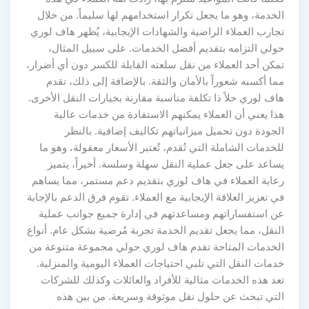
الخدمة، وهو ما يجعل تكرار استخدامهم لها سليماً. من خلال
تجارب العملاء الراضية والشهادات الإيجابية، يُظهر هاف لوري
حولي التزامه بتقديم أفضل الخدمات. على سبيل المثال،
تمكن أحد العملاء من نقل سلعته القابلة للكسر دون أي أضرار،
مما أكسبه شعوراً بالأمان والثقة. بالإضافة إلى ذلك، تقدم
هاف لوري حلاً ذا تكلفة مناسبة مقارنة بخيارات النقل الأخرى.
هذا يعني أن العملاء يمكنهم الاستفادة من خدمات عالية
الجودة دون تحميل ميزانياتهم تكاليف إضافية. بالنظر
للخدمات الشاملة التي تُقدم، تُعتبر الأسعار معقولة، وهو ما
يساعد على جعل عملية النقل سهلة وسلسة. أخيراً، يتميز
رعاية العملاء في هاف لوري بتقديم دعم مستمر، مما يساهم
في تعزيز العلاقة الإيجابية مع العملاء. تقوم فرق الدعم بالإجابة
عن استفساراتهم ومساعدتهم في إدارة جميع جوانب عملية
النقل، مما يجعل تقديم الخدمة تجربة مُرضية بشكل عام. أنواع
الخدمات المتاحة تقدم هاف لوري حولي مجموعة متنوعة من
خدمات النقل التي تلبي احتياجات العملاء اليومية والمنزلية.
تعد هذه الخدمات مثالية للأفراد والعائلات وكذلك للشركات
التي تبحث عن حلول نقل موثوقة وسريعة. من بين هذه