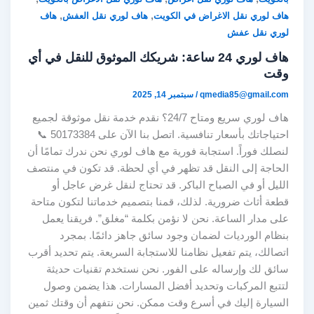
,
,
هاف لوري نقل الاغراض في الكويت
هاف لوري نقل العفش
هاف
لوري نقل عفش
هاف لوري 24 ساعة: شريكك الموثوق للنقل في أي
وقت
qmedia85@gmail.com
/
سبتمبر 14, 2025
هاف لوري سريع ومتاح 24/7؟ نقدم خدمة نقل موثوقة لجميع
احتياجاتك بأسعار تنافسية. اتصل بنا الآن على 50173384 📞
لنصلك فوراً. استجابة فورية مع هاف لوري نحن ندرك تمامًا أن
الحاجة إلى النقل قد تظهر في أي لحظة. قد تكون في منتصف
الليل أو في الصباح الباكر. قد تحتاج لنقل غرض عاجل أو
قطعة أثاث ضرورية. لذلك، قمنا بتصميم خدماتنا لتكون متاحة
على مدار الساعة. نحن لا نؤمن بكلمة “مغلق”. فريقنا يعمل
بنظام الورديات لضمان وجود سائق جاهز دائمًا. بمجرد
اتصالك، يتم تفعيل نظامنا للاستجابة السريعة. يتم تحديد أقرب
سائق لك وإرساله على الفور. نحن نستخدم تقنيات حديثة
لتتبع المركبات وتحديد أفضل المسارات. هذا يضمن وصول
السيارة إليك في أسرع وقت ممكن. نحن نتفهم أن وقتك ثمين