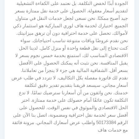
الجودة أبدًا لخفض التكلفة. بل نعتمد على الكفاءة التشغيلية
لتقديم أسعار معقولة. الحصول على خدمة نقل ممتازة بسعر
جيد أصبح ممكنًا. نحن نسعى لجعل خدمات النقل في متناول
الجميع. اختيارك لخدمة هاف لوري المباركية هو استثمار ذكي
لأموالك. تحصل على خدمة احترافية دون أن ترهق ميزانيتك.
نحن نقدم عروضًا وباقات متنوعة تناسب احتياجاتك. سواء
كنت تحتاج إلى نقل قطعة واحدة أو منزل كامل. لدينا الحل
الاقتصادي المناسب لك. استمتع بخدمة خمس نجوم بسعر لا
يقبل المنافسة. نحن نثبت أنه يمكنك الحصول على الأفضل
بسعر أقل. الشفافية المالية هي جزء لا يتجزأ من تعاملاتنا.
نقدم لك فاتورة مفصلة بكل التكاليف. لا تتردد في طلب عرض
أسعار مجاني. سيسعد فريقنا بتقديم تقدير دقيق لتكلفة
خدمتك. نحن واثقون من أن أسعارنا سترضيك تمامًا. لا تدع
التكلفة تكون عائقًا أمام حصولك على خدمة ممتازة. اختر
الحل الاقتصادي والموثوق في نفس الوقت. للحصول على
أفضل سعر لخدمة نقل احترافية ومضمونة، اتصل بنا الآن على
الرقم 50173384 واطلب عرض أسعارك المجاني. مرونة فائقة
مع خدمات هاف