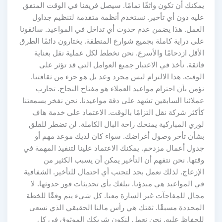
يمكنك أن تكون واثقًا تمامًا. سيصل فريقنا في الوقت المتفق
عليه دون أي تأخير. نستخدم أنظمة متقدمة لتنظيم جداول
العمل. هذا يضمن عدم حدوث أي تداخل في المواعيد. سائقونا
على دراية كاملة بجميع شوارع المنطقة. يختارون دائمًا الطرق
الأقل ازدحامًا والأسرع. نحن نخطط لكل عملية نقل بعناية
فائقة. نأخذ في الاعتبار جميع العوامل التي قد تؤثر على
الوقت. هذا الالتزام ليس مجرد وعد بل هو جزء من ثقافتنا.
نؤمن بأن احترام مواعيد العملاء هو مفتاح النجاح. تجارب
عملائنا السابقين تشهد على دقة مواعيدنا. نحن نفخر بسمعتنا
كأكثر شركة نقل التزامًا بالوقت. الاعتماد على خدمة هاف
لوري المباركية يمنحك راحة البال الكاملة. لن تضطر للقلق
بشأن تأخر وصول أغراضك. سواء كان لديك موعد مهم أو
جدول أعمال مزدحم. يمكنك الاعتماد علينا لتنفيذ المهمة في
وقتها. نحن نتفهم أن التأخير يمكن أن يسبب الكثير من
الإزعاج. لذلك نعمل بجد لتجنب أي احتمال للتأخير. الشفافية
في المواعيد هي مبدؤنا. نبلغك بأي تحديثات فور حدوثها. لا
مجال للمفاجآت غير السارة معنا. كل شيء يتم وفقًا للخطة
المحددة مسبقًا. ثقتك هي رأس مالنا الحقيقي الذي نسعى
للحفاظ عليه. نحن نعمل لنكون شريكك الموثوق في كل