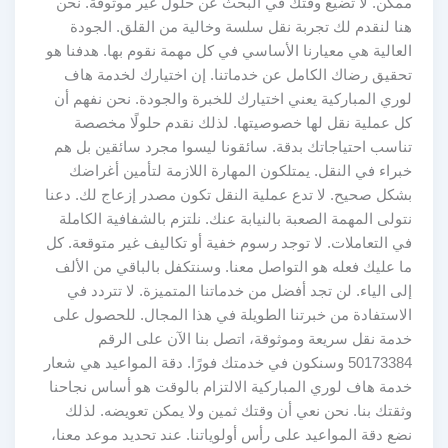
ممكن. لا تضيع وقتك في البحث عن حلول غير موثوقة. نحن
هنا لنقدم لك تجربة نقل سلسة وخالية من القلق. الجودة
العالية هي معيارنا الأساسي في كل مهمة نقوم بها. هدفنا هو
تحقيق رضاك الكامل عن خدماتنا. إن اختيارك لخدمة هاف
لوري المباركية يعني اختيارك للخبرة والجودة. نحن نفهم أن
كل عملية نقل لها خصوصيتها. لذلك نقدم حلولًا مخصصة
تناسب احتياجاتك بدقة. سائقونا ليسوا مجرد سائقين بل هم
خبراء في النقل. يمتلكون المهارة اللازمة لتأمين أغراضك
بشكل صحيح. لا تدع عملية النقل تكون مصدر إزعاج لك. دعنا
نتولى المهمة الصعبة بالنيابة عنك. نلتزم بالشفافية الكاملة
في التعاملات. لا توجد رسوم خفية أو تكاليف غير متوقعة. كل
ما عليك فعله هو التواصل معنا. وسنتكفل بالباقي من الألف
إلى الياء. لن تجد أفضل من خدماتنا المتميزة. لا تتردد في
الاستفادة من خبرتنا الطويلة في هذا المجال. للحصول على
خدمة نقل سريعة وموثوقة، اتصل بنا الآن على الرقم
50173384 وسنكون في خدمتك فورًا. دقة المواعيد هي شعار
خدمة هاف لوري المباركية الالتزام بالوقت هو أساس نجاحنا
وثقتك بنا. نحن نعي أن وقتك ثمين ولا يمكن تعويضه. لذلك
نضع دقة المواعيد على رأس أولوياتنا. عند تحديد موعد معنا،