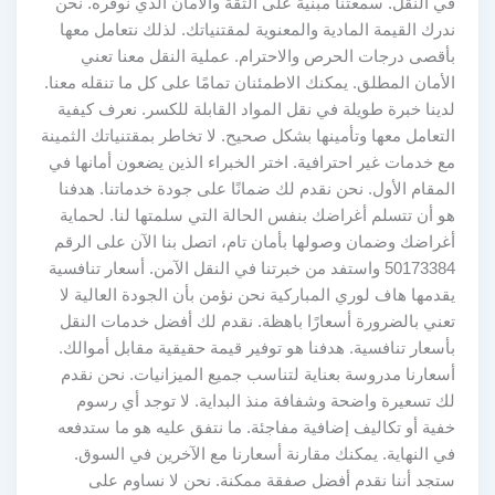
في النقل. سمعتنا مبنية على الثقة والأمان الذي نوفره. نحن
ندرك القيمة المادية والمعنوية لمقتنياتك. لذلك نتعامل معها
بأقصى درجات الحرص والاحترام. عملية النقل معنا تعني
الأمان المطلق. يمكنك الاطمئنان تمامًا على كل ما تنقله معنا.
لدينا خبرة طويلة في نقل المواد القابلة للكسر. نعرف كيفية
التعامل معها وتأمينها بشكل صحيح. لا تخاطر بمقتنياتك الثمينة
مع خدمات غير احترافية. اختر الخبراء الذين يضعون أمانها في
المقام الأول. نحن نقدم لك ضمانًا على جودة خدماتنا. هدفنا
هو أن تتسلم أغراضك بنفس الحالة التي سلمتها لنا. لحماية
أغراضك وضمان وصولها بأمان تام، اتصل بنا الآن على الرقم
50173384 واستفد من خبرتنا في النقل الآمن. أسعار تنافسية
يقدمها هاف لوري المباركية نحن نؤمن بأن الجودة العالية لا
تعني بالضرورة أسعارًا باهظة. نقدم لك أفضل خدمات النقل
بأسعار تنافسية. هدفنا هو توفير قيمة حقيقية مقابل أموالك.
أسعارنا مدروسة بعناية لتناسب جميع الميزانيات. نحن نقدم
لك تسعيرة واضحة وشفافة منذ البداية. لا توجد أي رسوم
خفية أو تكاليف إضافية مفاجئة. ما نتفق عليه هو ما ستدفعه
في النهاية. يمكنك مقارنة أسعارنا مع الآخرين في السوق.
ستجد أننا نقدم أفضل صفقة ممكنة. نحن لا نساوم على