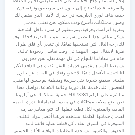
إنجاز المهمة بنجاح. الاعتماد على خدماتنا يعني اختيار الكفاءة
والسرعة. عندما تحتاج إلى حلول نقل سريعة وموثوقة، فإن
خدمة هاف لوري العارضية هي خيارك الأمثل الذي يضمن لك
وصول ممتلكاتك بأسرع وقت ممكن. نحن نعتني بتحميل
وتفريغ أغراضك بحرفية. يتم تنظيم كل شيء داخل الشاحنة
بشكل مثالي. هذا التنظيم يسرع من عملية التفريغ لاحقًا. نوفر
لك راحة البال التي تستحقها تمامًا. لن تشعر بأي قلق طوال
فترة الانتقال. ننهي المهمة في وقت قياسي وبجودة عالية.
هذه هي معادلتنا للنجاح في كل مهمة نقل. نحن فخورون
بسمعتنا كأسرع مقدمي خدمات النقل. ثقتك هي الدافع الأكبر
لنا لتقديم الأفضل دائمًا. لا تضيع وقتك في البحث عن حلول
بطيئة. استمتع بتجربة نقل سريعة ومنظمة لم يسبق لها مثيل.
للحصول على خدمة نقل فورية وعالية الكفاءة، تواصل معنا
مباشرة على الرقم 50173384. حماية ممتلكاتك هي أولويتنا
نحن نضع سلامة ممتلكاتك في مقدمة اهتماماتنا. ندرك القيمة
المادية والمعنوية لكل قطعة تنقلها. لذا نتبع معايير صارمة
لضمان حمايتها الكاملة. يستخدم فريقنا أفضل مواد التغليف
المتوفرة في السوق. نغلف كل قطعة بعناية فائقة لمنع
الخدوش والكسور. نستخدم البطانيات الواقية للأثاث الخشبي