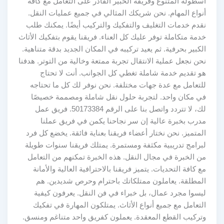
أسطوله المتنوع وفريقه الخبير القادر على التعامل مع كافة
أنواع المهام. نحن شريكك المثالي في جميع عمليات النقل.
نقدم خدمات التغليف والتفكيك والتركيب أيضًا. يمكنك طلب
خدمة متكاملة توفر عليك كل العناء. فريقنا يقوم بتفكيك الأثاث
الكبير بحرفية. ثم يعيد تركيبه في المكان الجديد بدقة متناهية.
نحن نجعل عملية الانتقال تجربة ممتعة وخالية من التوتر. هدفنا
هو تقديم خدمة شاملة تغطي كل الجوانب. أنت لا تحتاج
للتعامل مع عدة جهات مختلفة. نحن نوفر لك كل ما تحتاجه
في مكان واحد. لتجربة حلول نقل شاملة ومصممة خصيصًا
لك، لا تتردد واتصل بنا على الرقم 50173384. فريق عمل
مدرب بخبرة عالية إن سر نجاحنا يكمن في فريق عملنا
المتميز. نحن نختار أعضاء فريقنا بعناية فائقة. يخضع كل فرد
لبرامج تدريبية مكثفة ومستمرة. يمتلك فريقنا سنوات طويلة
من الخبرة في مجال النقل. هذه الخبرة تمكنهم من التعامل
مع كافة التحديات. يتميز فريقنا بالاحترافية العالية والأمانة
المطلقة. يعاملون ممتلكاتك باحترام وحرص شديدين. هم
ليسوا مجرد عمال، بل خبراء في فن النقل. يعرفون كيفية
التعامل مع جميع أنواع الأثاث. يمتلكون المهارة في تفكيك
وتركيب القطع المعقدة. يعملون كفريق واحد متناغم ومنسق.