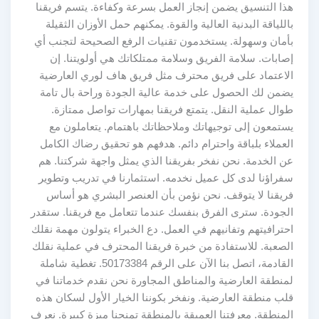
هذا التنسيق يضمن إنجاز العمل بسرعة وكفاءة. يتسم فريقنا
باللياقة البدنية العالية والقوة. يمكنهم حمل الأوزان الثقيلة
بأمان وسهولة. يستخدمون تقنيات الرفع الصحيحة لتجنب أي
إصابات. سلامة الفريق وسلامة ممتلكاتك هي أولويتنا. إن
الاعتماد على فريق محترف مثل فريق هاف لوري العارضية
يضمن لك الحصول على خدمة عالية الجودة وراحة بال تامة
طوال عملية النقل. يتمتع فريقنا بمهارات تواصل ممتازة.
يستمعون إلى توجيهاتك وملاحظاتك باهتمام. يتعاملون مع
العملاء بلباقة واحترام دائم. هدفهم هو تحقيق رضاك الكامل
عن الخدمة. نحن نفخر بفريقنا الذي يمثل واجهة شركتنا. هم
سفراؤنا لدى كل عميل نخدمه. استثمارنا في تدريب وتطوير
فريقنا لا يتوقف. نحن نؤمن بأن العنصر البشري هو أساس
الجودة. سترى الفرق بنفسك عندما تتعامل مع فريقنا. ستقدر
احترافيتهم وتفانيهم في العمل. دع الخبراء يتولون مهمة نقلك
الصعبة. للاستفادة من خبرة فريقنا المحترف في عملية نقلك
القادمة، اتصل بنا الآن على الرقم 50173384. تغطية شاملة
لمنطقة العارضية والمناطق المجاورة نحن نقدم خدماتنا في
قلب منطقة العارضية. ونفخر بكوننا الخيار الأول لسكان هذه
المنطقة. معرفتنا العميقة بالمنطقة تمنحنا ميزة كبيرة. نعرف