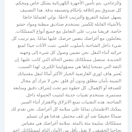
والزجاجي. يتم تأمين الأجهزة الكهربائية بشكل خاص ومحكم.
كل صندوق يتم إغلاقه بإحكام وتصنيفه بدقة. هذا التصنيف
يسهل عملية التفريغ والترتيب لاحقًا. نولي اهتمامًا خاصًا
بالأشياء القابلة للكسر. نستخدم صناديق مبطنة ومواد حشو
خاصة. فريقنا مدرب على التعامل مع جميع أنواع الممتلكات.
يتعاملون مع أغراضك بنفس حرصك عليها تمامًا. يتم ترتيب كل
شيء داخل الشاحنة بأسلوب علمي. نثبت الأثاث جيدًا لمنع
حركته أثناء النقل. نحن نضمن وصول كل شيء إلى وجهته
الجديدة. ستصل ممتلكاتك بنفس الحالة التي كانت عليها. إن
الثقة التي تمنحنا إياها هي مسؤوليتنا الكبرى. لهذا السبب،
يُعتبر هاف لوري العارضية الخيار الأكثر أمانًا لنقل مقتنياتك
الثمينة بأمان مطلق ودون أي قلق. نحن لا نترك أي مجال
للصدفة أو الإهمال. كل خطوة تتم تحت إشراف دقيق ومتابعة
مستمرة. نستخدم تقنيات حديثة لتثبيت الحمولة داخل
الشاحنة. هذه التقنيات تمنع الانزلاق والاهتزاز أثناء السير.
يمكنك الاطمئنان تمامًا على سلامة كل أغراضك. نحن نقدم لك
ضمانًا حقيقيًا ضد أي تلف محتمل. هدفنا هو أن تتسلم
ممتلكاتك سليمة مئة بالمئة. سلامة أغراضك هي مقياس
نجاحنا الحقيقي. لا تقبل بأقل من الأمان التام لممتلكاتك. اختر