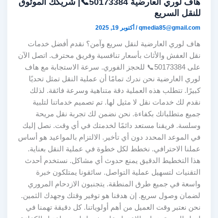
هاف لوري العارضية 50173384📞| شريكك الموثوق
للنقل السريع
qmedia85@gmail.com
/
أكتوبر 19, 2025
هاف لوري العارضية لنقل سريع وآمن؟ نقدم أفضل خدمات
نقل العفش والأثاث بأسعار تنافسية وفريق محترف. اتصل الآن
على 50173384📞 للحجز الفوري. سرعة الاستجابة مع هاف
لوري العارضية نحن ندرك تمامًا أن عملية النقل تمثل تحديًا
كبيرًا. تتطلب هذه العملية دقة متناهية وسرعة فائقة. لذلك
نقدم لك خدمات نقل لا مثيل لها. تم تصميم خدماتنا لتلبية
جميع متطلباتك بكفاءة. نحن نضمن لك تجربة نقل مريحة
وسلسة. فريقنا مستعد دائمًا لخدمتك في أي وقت. نصل إليك
في الموعد المحدد دون أي تأخير. الالتزام بالمواعيد هو أساس
عملنا الاحترافي. نخطط لكل خطوة في عملية النقل بعناية.
هذا التخطيط الدقيق يمنع حدوث أي مشاكل. نستخدم أحدث
التقنيات لتسهيل عملية التواصل. سائقونا يمتلكون خبرة
واسعة في جميع طرق المنطقة. يتجنبون الازدحام المروري
لضمان وصول سريع. إن هدفنا هو توفير وقتك وجهدك الثمين.
نحن نعتبر وقت العميل من أهم أولوياتنا. كل دقيقة تهمنا في