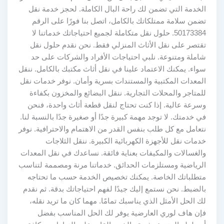
الخدمة التي تضمن لك راحة البال الكاملة. لحجز خدمة نقل
تضمن سلامة ممتلكاتك بالكامل، اتصل بنا فورًا على الرقم
50173384. حلول نقل متكاملة لجميع احتياجاتك خدماتنا لا
تقتصر على نقل الأثاث المنزلي فقط. نحن نقدم حلول نقل
شاملة ومتنوعة. نلبي احتياجات الأفراد والشركات على حد
سواء. يمكنك الاعتماد علينا في نقل أثاث مكتبك بالكامل. ننقل
المعدات المكتبية والمستندات بسرية وأمان. نوفر خدمات نقل
للمتاجر والمحلات التجارية. ننقل البضائع والمخزون بكفاءة
وسرعة عالية. إذا كنت تحتاج لنقل قطعة أثاث واحدة، فنحن
في خدمتك. لا توجد مهمة كبيرة جدًا أو صغيرة جدًا بالنسبة لنا.
نتعامل مع كل طلب بنفس القدر من الاهتمام والاحترافية. نوفر
خدمات نقل للأجهزة الكهربائية الكبيرة. ننقل الثلاجات
والغسالات والمكيفات بعناية فائقة. نساعدك في نقل المعدات
الرياضية ومستلزمات الحدائق. خدماتنا مرنة ومصممة لتناسب
متطلباتك الخاصة. يمكنك تخصيص الخدمة حسب ما تحتاجه
بالضبط. نحن نستمع إليك جيدًا لفهم احتياجاتك بدقة. ثم نقدم
لك الحل الأمثل الذي يناسبك تمامًا. مهما كان ما تريد نقله،
فإن هاف لوري العارضية يوفر لك الحل المناسب بفضل