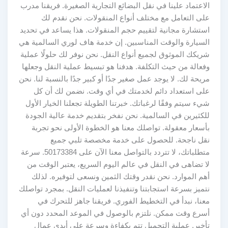
الاعتماد علينا في نقل البضائع التجارية الصغيرة. فريقنا مدرب
على التعامل مع مختلف أنواع المنقولات. نحن نقدم لك
استشارة مجانية لتقييم حجم المنقولات. هذا يساعد في تحديد
السيارة والوقت المناسبين. إن خدمة هاف لوري السالمية هي
شريكك الموثوق لجميع أنواع النقل. نحن نوفر لك حلولًا عملية
وفعالة من حيث التكلفة. هدفنا هو تبسيط عملية النقل وجعلها
مريحة لك. لا يوجد عمل صغير جدًا أو كبير جدًا بالنسبة لنا. نحن
على استعداد دائم لخدمتك في أي وقت. نضمن لك أن كل
شيء سيتم وفقًا لرغباتك. خبرتنا الطويلة تجعلنا الخيار الأول
للكثيرين في السالمية. نحن نفخر بتقديم خدمة عالية الجودة
بأسعار معقولة. تواصلك معنا هو الخطوة الأولى نحو تجربة
نقل ناجحة. للحصول على خدمة مخصصة تلبي جميع
متطلباتك، لا تتردد بالتواصل معنا الآن على 50173384. سرعة
لا تضاهى في النقل في عالم اليوم السريع، يعتبر الوقت من
أهم الموارد. نحن نقدر وقتك الثمين ونسعى لتوفيره. لذلك
نتميز بسرعة استجابتنا وتنفيذنا لعمليات النقل. بمجرد تواصلك
معنا، نبدأ في التخطيط الفوري. فريقنا جاهز للتحرك في
أسرع وقت ممكن. نلتزم بالوصول في الموعد المحدد دون أي
تأخير. عملية التحميل تتم بكفاءة وسرعة على أيدي عمال