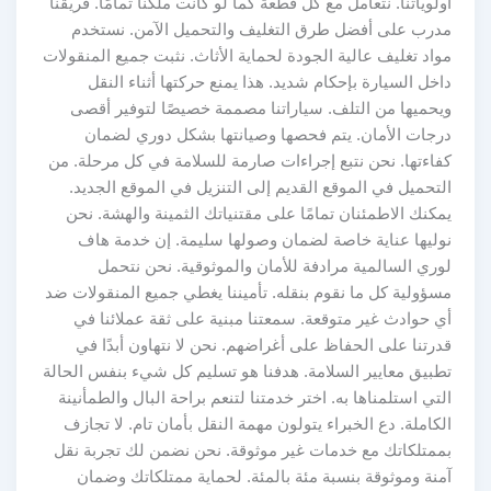
أولوياتنا. نتعامل مع كل قطعة كما لو كانت ملكنا تمامًا. فريقنا
مدرب على أفضل طرق التغليف والتحميل الآمن. نستخدم
مواد تغليف عالية الجودة لحماية الأثاث. نثبت جميع المنقولات
داخل السيارة بإحكام شديد. هذا يمنع حركتها أثناء النقل
ويحميها من التلف. سياراتنا مصممة خصيصًا لتوفير أقصى
درجات الأمان. يتم فحصها وصيانتها بشكل دوري لضمان
كفاءتها. نحن نتبع إجراءات صارمة للسلامة في كل مرحلة. من
التحميل في الموقع القديم إلى التنزيل في الموقع الجديد.
يمكنك الاطمئنان تمامًا على مقتنياتك الثمينة والهشة. نحن
نوليها عناية خاصة لضمان وصولها سليمة. إن خدمة هاف
لوري السالمية مرادفة للأمان والموثوقية. نحن نتحمل
مسؤولية كل ما نقوم بنقله. تأميننا يغطي جميع المنقولات ضد
أي حوادث غير متوقعة. سمعتنا مبنية على ثقة عملائنا في
قدرتنا على الحفاظ على أغراضهم. نحن لا نتهاون أبدًا في
تطبيق معايير السلامة. هدفنا هو تسليم كل شيء بنفس الحالة
التي استلمناها به. اختر خدمتنا لتنعم براحة البال والطمأنينة
الكاملة. دع الخبراء يتولون مهمة النقل بأمان تام. لا تجازف
بممتلكاتك مع خدمات غير موثوقة. نحن نضمن لك تجربة نقل
آمنة وموثوقة بنسبة مئة بالمئة. لحماية ممتلكاتك وضمان