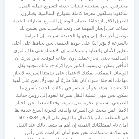
محترفين. نحن نستخدم تقنيات حديثة لتسريع عملية النقل.
سائقونا يمتلكون معرفة كاملة بشوارع السالمية. يختارون
الطرق الأقل ازدحامًا لضمان الوصول السريع. سياراتنا الحديثة
تساعد على إنجاز المهمة في وقت قياسي. نحن نضمن لك
توصيل أغراضك إلى وجهتها الجديدة بسرعة. إن التزامنا
بالسرعة لا يؤثر أبدًا على جودة الخدمة. نحن نحافظ على أعلى
معايير الأمان والعناية بممتلكاتك. إن الاعتماد على هاف لوري
السالمية يعني إنجاز عملك دون إضاعة للوقت. نحن ندرك أن
التأخير يمكن أن يسبب الكثير من الإزعاج. لذلك نتجنبه بكل
الوسائل الممكنة. يمكنك الاعتماد على خدمتنا السريعة لإنجاز
مهامك العاجلة. سواء كان نقلًا طارئًا أو مجدولًا، نحن على أهبة
الاستعداد. هدفنا هو أن تستقر في مكانك الجديد بأسرع ما
يمكن. نحن ننهي عملية النقل بسرعة لتعود إلى روتين حياتك
الطبيعي. استمتع بتجربة نقل سريعة وفعالة معنا. نحن الخيار
الأمثل لمن يبحث عن السرعة والدقة. لتجربة أسرع خدمة نقل
في المنطقة، بادر بالاتصال بنا اليوم على الرقم 50173384.
أمان تام لممتلكاتك الثمينة إن أهم ما يشغل بالك عند النقل
هو سلامة ممتلكاتك. نحن نضع أمان أغراضك على رأس