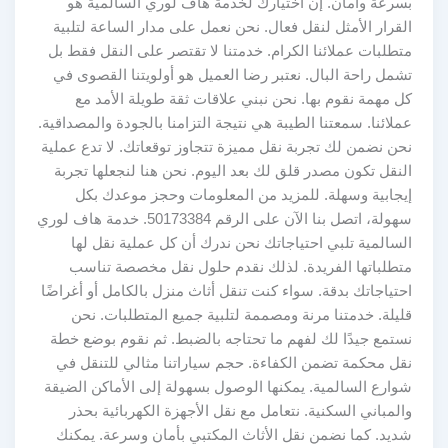
بسرعة وأمان. إن اختيارك لخدمة هاف لوري السالمية هو
القرار الأمثل لنقل فعال. نحن نعمل على مدار الساعة لتلبية
متطلبات عملائنا الكرام. خدمتنا لا تقتصر على النقل فقط بل
تشمل راحة البال. نعتبر رضا العميل هو أولويتنا القصوى في
كل مهمة نقوم بها. نحن نبني علاقات ثقة طويلة الأمد مع
عملائنا. سمعتنا الطيبة هي نتيجة التزامنا بالجودة والمصداقية.
نحن نضمن لك تجربة نقل مميزة تتجاوز توقعاتك. لا تدع عملية
النقل تكون مصدر قلق لك بعد اليوم. نحن هنا لنجعلها تجربة
إيجابية وسهلة. للمزيد من المعلومات وحجز موعدك بكل
سهولة، اتصل بنا الآن على الرقم 50173384. خدمة هاف لوري
السالمية تلبي احتياجاتك نحن ندرك أن كل عملية نقل لها
متطلباتها الفريدة. لذلك نقدم حلول نقل مخصصة تناسب
احتياجاتك بدقة. سواء كنت تنقل أثاث منزل بالكامل أو أغراضًا
قليلة. خدمتنا مرنة ومصممة لتلبية جميع المتطلبات. نحن
نستمع جيدًا لك لفهم ما تحتاجه بالضبط. ثم نقوم بوضع خطة
نقل محكمة تضمن الكفاءة. حجم سياراتنا مثالي للتنقل في
شوارع السالمية. يمكنها الوصول بسهولة إلى الأماكن الضيقة
والمباني السكنية. نتعامل مع نقل الأجهزة الكهربائية بحذر
شديد. كما نضمن نقل الأثاث المكتبي بأمان وسرعة. يمكنك