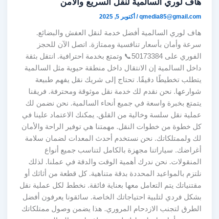
هاف لوري السالمية لنقل السريع والآمن
qmedia85@gmail.com
/
أكتوبر 5, 2025
هاف لوري السالمية أفضل خدمة لنقل العفش والبضائع.
سرعة وأمان بأسعار تنافسية وممتازة. اتصل الآن للحجز
الفوري على 50173384📞 وتمتع بخدمة احترافية. انتقل بثقة
داخل السالمية إن الانتقال داخل منطقة حيوية مثل السالمية
يتطلب تخطيطًا دقيقًا. تحتاج إلى شريك نقل يفهم طبيعة
شوارعها. نحن نقدم لك خدمة نقل موثوقة ومحترفة. فريقنا
يتمتع بخبرة واسعة في جميع أنحاء السالمية. نحن نضمن لك
عملية نقل سلسة وخالية من القلق. يمكنك الاعتماد علينا في
كل خطوة من خطوات النقل. مهمتنا هي توفير الراحة والأمان
لك ولممتلكاتك. نحن نستخدم أحدث المعدات لضمان سلامة
أغراضك. سياراتنا مجهزة بالكامل لتناسب جميع أنواع
المنقولات. نحن ندرك أهمية الوقت والدقة في عملنا. لذلك
نلتزم بالمواعيد المحددة بدقة متناهية. كل قطعة من أثاثك أو
مقتنياتك يتم التعامل معها بعناية فائقة. نخطط لكل عملية نقل
بشكل فردي لتلبية احتياجاتك الخاصة. سائقونا يعرفون أفضل
الطرق لتجنب الازدحام المروري. هذا يضمن وصول ممتلكاتك