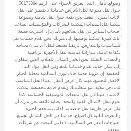
وصولها بأمان، اتصل بفريق الخبراء على الرقم 50173384.
حلول نقل متنوعة لكل الأغراض خدماتنا لا تقتصر على نقل
الأثاث المنزلي فقط. نحن نقدم حلول نقل شاملة ومتنوعة.
يمكننا نقل المعدات المكتبية للشركات والمؤسسات. نساعد
أصحاب المتاجر في نقل بضائعهم بأمان. إذا اشتريت قطعة
أثاث كبيرة، يمكننا توصيلها إلى منزلك. نحن نقدم خدمات نقل
للمناسبات والمعارض. فريقنا مستعد لنقل أي شيء تحتاجه
بكفاءة عالية. سياراتنا مناسبة لنقل الأجهزة الرياضية
والمعدات الثقيلة. نحن الخيار المثالي للطلاب الذين ينتقلون
إلى سكن جديد. نقدم خدماتنا للمقاولين لنقل مواد البناء
الخفيفة. إن مرونة خدمة هاف لوري السالمية تجعلنا الخيار
الأفضل للجميع. مهما كان غرض النقل، لدينا الحل المناسب
لك. نحن نتكيف مع متطلباتك ونقدم خدمة مخصصة. يمكنك
الاعتماد علينا في نقل المعدات الموسيقية الحساسة. كما
نقوم بنقل الأعمال الفنية والتحف بعناية فائقة. نحن ندرك أن
لكل غرض طريقة نقل خاصة به. لذلك نستخدم الخبرة
والمعرفة لتلبية كل احتياج. خدمتنا هي الحل الشامل لجميع
احتياجات النقل في السالمية. لا داعي للبحث عن شركات
متعددة