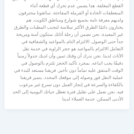
القطع المغلفة. هذا يضمن عدم تحرك أي قطعة أثناء
المنعطفات الحادة أو الفرملة المفاجئة. سائقونا محترفون
ولديهم معرفة تامة بجميع شوارع ومناطق الكويت. هم
يختارون دائمًا الطرق الأكثر سلاسة لتجنب المطبات والطرق
غير المعبدة. نحن نضمن أن رحلة أثاثك ستكون آمنة ومريحة
جداً حتى الوصول. الالتزام التام بالمواعيد والشفافية في
التعامل الالتزام بالمواعيد هو حجر الزاوية في خدمة نقل
الأثاث لدينا. نحن ندرك أن وقتك ثمين وأن لديك جدولاً زمنياً
دقيقًا يجب اتباعه. بمجرد تأكيد الحجز نلتزم بالوصول في
الوقت المتفق عليه تماماً دون تأخير. فريقنا مستعد للبدء في
عملية النقل فور وصوله إلى موقعك المحدد. يتميز فريقنا
بالكفاءة والسرعة في إنجاز العمل دون تسرع غير مرغوب
فيه. نحن نعمل على تقليل فترة تعطل حياتك اليومية إلى الحد
الأدنى الممكن. خدمة العملاء لدينا