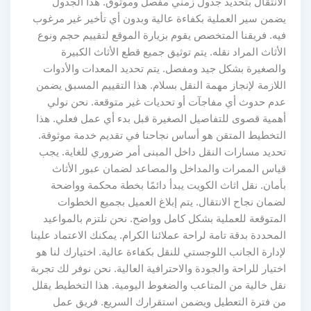
الانتقال بتحديد جدول زمني مفصل وموثوق. هذا الجدول
يضمن سير العملية بكفاءة عالية وبدون أي تأخير غير مرغوب
فيه. فريقنا المتخصص يقوم بزيارة الموقع لتقييم حجم ونوع
الأثاث المراد نقله. يتم توثيق جميع قطع الأثاث الكبيرة
والصغيرة بشكل جيد ومفصل. يتم تحديد المعدات والأدوات
اللازمة لإنجاز مهمة النقل بسلام. هذا التقييم المسبق يضمن
عدم حدوث أي مفاجآت أو تحديات غير متوقعة. نحن نولي
أهمية قصوى للتفاصيل الصغيرة قبل بدء أي عمل فعلي. هذا
التخطيط المتقن هو أساس نجاحنا في تقديم خدمة موثوقة.
تحديد مسارات النقل داخل المبنى أمر ضروري للغاية. يجب
قياس الممرات والمداخل والمصاعد لضمان عبور الأثاث
بأمان. نقل اثاث الكويت يبدأ دائمًا بخطة محكمة وواضحة
لضمان نجاح الانتقال. يتم إبلاغ العميل بجميع الخطوات
المتوقعة للعملية بشكل كامل وواضح. نحن نلتزم بالمواعيد
المحددة بدقة تامة لراحة عملائنا الكرام. يمكنك الاعتماد علينا
لإدارة الجانب اللوجستي للنقل بكفاءة عالية. اختيارك لنا هو
اختيار للراحة والجودة والاحترافية العالية. نحن نوفر لك تجربة
نقل خالية من المتاعب والضغوط اليومية. هذا التخطيط يقلل
من فترة التعطيل ويضمن استقرارك السريع. فريق عمل