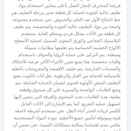
فريقنا المحترف لإنجاز العمل بأعلى معايير. استخدام مواد
تغليف عالية الجودة لحماية كل قطعة تعتبر مرحلة التغليف هي
خط الدفاع الأول ضد التلف والخدوش. نحن نستخدم مجموعة
واسعة من مواد التغليف عالية الجودة والمخصصة. يتم تغليف
كل قطعة من الأثاث بشكل فردي ومحكم للغاية. نستخدم
البلاستيك الفقاعي والورق المقوى السميك لحماية الأسطح.
الألواح الخشبية الحساسة يتم تغليفها ببطانيات سميكة
ومبطنة. يتم التركيز على حماية الزوايا والحواف باستخدام
واقيات مخصصة. هذا يمنع تضرر الأجزاء الأكثر عرضة للاحتكاك
والصدمات الخارجية. يتم تغليف الأقمشة والمفروشات بأغطية
بلاستيكية للحماية من الغبار والرطوبة. نقل اثاث الكويت يضع
التغليف المتقن كأولوية قصوى لضمان الحماية الشاملة. يتم
وضع العلامات الواضحة والمميزة على كل صندوق وقطعة
مغلفة. هذه العلامات تحدد المحتوى والغرفة التي ينتمي إليها
لتسهيل عملية التفريغ. كما يتم الإشارة إلى الأثاث القابل
للكسر لزيادة الحذر أثناء النقل. نحن نستخدم أشرطة لاصقة
قوية وموثوقة لتأمين جميع الأغطية. جودة المواد المستخدمة
تعكس مدى اهتمامنا بسلامة ممتلكاتك الثمينة. نحن نضمن أن