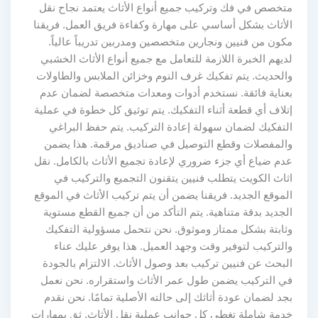
متخصص في فك وتركيب جميع أنواع الأثاث يعتمد نجاح نقل
الأثاث بشكل أساسي على مهارة وكفاءة فريق العمل. فريقنا
مكون من فنيين ونجارين متخصصين ومدربين تدريباً عالياً.
لديهم الخبرة اللازمة للتعامل مع جميع أنواع الأثاث الخشبي
والحديث. يتم تفكيك غرف النوم وخزائن الملابس والطاولات
بعناية فائقة. نستخدم أدوات ومعدات متخصصة لضمان عدم
إتلاف أي قطعة أثناء التفكيك. يتم توثيق كل خطوة في عملية
التفكيك لضمان سهولة إعادة التركيب. يتم حفظ البراغي
والمفصلات وقطع التوصيل في صناديق مرقمة. هذا يضمن
عدم ضياع أي جزء ضروري لإعادة تجميع الأثاث بالكامل. نقل
اثاث الكويت يتطلب فنيين يتقنون التجميع والتركيب في
الموقع الجديد. فريقنا يضمن أن يتم تركيب الأثاث في الموقع
الجديد بدقة متناهية. يتم التأكد من أن جميع القطع مستوية
وثابتة بشكل ممتاز وموثوق. نحن نتحمل مسؤولية التفكيك
والتركيب لتوفير وقت وجهد العميل. هذا يوفر عليك عناء
البحث عن فنيين تركيب بعد وصول الأثاث. الالتزام بالجودة
في التركيب يضمن طول عمر الأثاث واستقراره. نحن نعمل
بجد لضمان عودة أثاثك إلى حالته الأصلية تمامًا. نحن نقدم
خدمة شاملة تغطي كل جوانب عملية نقل الأثاث. ثق بمهارات