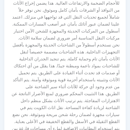
للأحجام الضخمة والارتفاعات العالية. هذا يضمن إخراج الأثاث
من النوافذ أو الشرفات بأمان كامل وموثوق. نحن نوفر حلاً
شاملاً لجميع تحديات النقل التي قد تواجهها في منزلك. اعتمد
علينا لضمان عبور أثاثك بأمان عبر أصعب المسارات الممكنة.
أسطول من المركبات الحديثة والمجهزة للشحن الآمن اختيار
مركبات النقل المناسبة أمر ضروري لضمان سلامة الأثاث.
نحن نستخدم أسطولاً من الشاحنات الحديثة والمجهزة بأفضل
التجهيزات الداخلية. هذه الشاحنات مصممة خصيصاً لنقل
الأثاث بأمان تام وحماية كاملة. يتم تنجيد الجدران الداخلية
للشاحنات بمواد ناعمة ومبطنة جيدًا. هذا يقلل من أي احتكاك
أو صدمات قد تحدث أثناء القيادة على الطريق. يتم تحميل
الأثاث وتثبيته باستخدام أحزمة قوية وموثوقة وآمنة. يتم التأكد
من عدم وجود أي حركة للأثاث أثناء سير الشاحنة على
الطريق. هذا التثبيت المحكم ضروري لمنع الأضرار الناتجة عن
الاهتزازات المفاجئة. يتم ترتيب الأثاث بشكل منظم داخل
الشاحنة لزيادة كفاءة المساحة. نقل اثاث الكويت يتم في
سيارات مجهزة لضمان رحلة شحن مريحة وموثوقة. نحن نضع
القطع الثقيلة في الأسفل والقطع الخفيفة في الأعلى بعناية.
يتم استخدام البطانيات الإضافية لملء أي مساحات فارغة بين