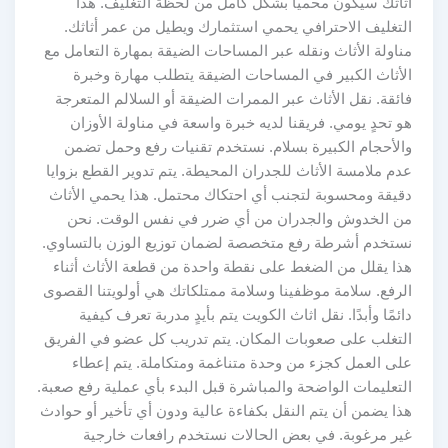
أثاثك سيكون محمياً بشكل كامل من لحظة التغليف. هذا
التغليف الاحترافي يحمي استثمارك ويطيل من عمر أثاثك.
مناولة الأثاث ونقله عبر المساحات الضيقة بمهارة التعامل مع
الأثاث الكبير في المساحات الضيقة يتطلب مهارة وخبرة
فائقة. نقل الأثاث عبر الممرات الضيقة أو السلالم المتعرجة
هو تحدٍ يومي. فريقنا لديه خبرة واسعة في مناولة الأوزان
والأحجام الكبيرة بسلام. نستخدم تقنيات رفع وحمل تضمن
عدم ملامسة الأثاث للجدران المحيطة. يتم تدوير القطع بزوايا
دقيقة ومحسوبة لتجنب أي احتكاك محتمل. هذا يحمي الأثاث
من الخدوش والجدران من أي ضرر في نفس الوقت. نحن
نستخدم أشرطة رفع متخصصة لضمان توزيع الوزن بالتساوي.
هذا يقلل من الضغط على نقطة واحدة من قطعة الأثاث أثناء
الرفع. سلامة موظفينا وسلامة ممتلكاتك هي أولويتنا القصوى
دائمًا وأبدًا. نقل اثاث الكويت يتم بأيدٍ مدربة تعرف كيفية
التغلب على صعوبات المكان. يتم تدريب كل عضو في الفريق
على العمل كجزء من وحدة متناغمة ومتكاملة. يتم إعطاء
التعليمات الواضحة والمباشرة قبل البدء بأي عملية رفع صعبة.
هذا يضمن أن يتم النقل بكفاءة عالية ودون أي تأخير أو حوادث
غير مرغوبة. في بعض الحالات نستخدم رافعات خارجية