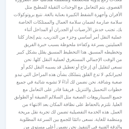
القصوى. يتم التعامل مع الوحدات الثقيلة للمطبخ مثل
الأفران وأجهزة الشفط الكبيرة بعناية بالغة. نتبع بروتوكولات
سلامة صارمة لضمان سلامة العمال والممتلكات الخاصة
بك. تجنب خدش الأرضيات أو الجدران أو المداخل أثناء
عملية النقل أمر أساسي وجزء من التدريب. يتم إنجاز كلتا
العمليتين بسرعة وكفاءة ملحوظة بسبب خبرة الفريق
وتخطيطه المسبق. هذا التخطيط المسبق يقلل بشكل كبير
من الوقت الإجمالي المستغرق لعملية النقل كلها. نحن
نسعى لتقليل أي إزعاج أو تعطيل قد يسببه النقل لكم أو
لجيرانكم. لا تدع القلق يتملكك بشأن هذه المراحل التي تبدو
صعبة وشاقة. نحن نضمن لك أداءً لا تشوبه شائبة في جميع
خطوات التحميل والتنزيل. فريقنا قادر على التعامل مع
جميع السيناريوهات الصعبة مثل السلالم الضيقة أو الطوابق
العليا. نلتزم بالحفاظ على نظافة المكان بعد الانتهاء من
العمل. هذه الخدمة التفصيلية تضمن لك تجربة نقل مريحة
ومنظمة للغاية. نسعى دائمًا للجمع بين السرعة المطلوبة
والدقة الفنية في التنفيذ. نحن نضمن أعلى مستوى من