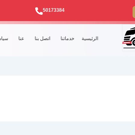
50173384
الرئيسية
خدماتنا
اتصل بنا
عنا
سياس