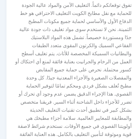
تفوق توقعاتكم دائماً. التغليف الآمن والمواد عالية الجودة
للحماية مع نقل مطابخ الكويت التغليف الاحترافي هو خط
الدفاع الأول والأساسي لحماية جميع مكونات المطبخ
الثمينة. نحن لا نستخدم سوى مواد تغليف ذات جودة عالية
جدًا ومستوردة خصيصاً. تشمل هذه المواد البلاستيك
الفقاعي السميك والكرتون المقوى متعدد الطبقات
والبطانيات السميكة المخصصة للأثاث. يتم تغليف أسطح
العمل من الرخام والجرانيت بعناية فائقة لمنع أي احتكاك أو
كسور محتملة. نحرص على حماية جميع المقابض
والمفصلات الصغيرة والأجزاء المعدنية جيدًا. كل وحدة
مطبخ تُغلف بشكل فردي ومحكم تمامًا لتوفير الحماية
القصوى. هذا الإجراء الدقيق يضمن عدم وجود أي تحرك أو
تضرر للأجزاء داخل الشاحنة أثناء السير. فريقنا متخصص
بشكل كبير في تطبيق أحدث تقنيات التغليف الحديثة
والمطابقة للمعايير العالمية. سلامة أجزاء مطبخك هي
أولويتنا القصوى في جميع الأوقات. نستخدم شرائط لاصقة
قوية وموثوقة لتأمين التغليف بالكامل. هذه العناية الفائقة