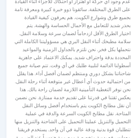
عدم وجود أي حركة أو اهتزاز أو احتكاك للأجزاء أثناء القيادة
على الطرق المختلفة. سائقونا ذوو خبرة كبيرة ومعرفة تامة
بجميع طرق وشوارع الكويت. هم يعرفون كيفية القيادة
بحذر شديد للتعامل مع الأحمال الحساسة والهشة. يتم
اختيار الطرق الأقل ازدحاماً لضمان سرعة وسلامة النقل.
سلامة مطبخك أثناء النقل البري هي مسؤوليتنا الكاملة التي
نتحملها بكل فخر. نحن نلتزم بالجداول الزمنية والمواعيد
المحددة بدقة واحتراف شديد. يمكنك الاعتماد على جاهزية
أسطولنا الدائمة لتلبية طلبك في أي وقت. تتم صيانة جميع
شاحناتنا بشكل دوري ومنتظم لضمان أفضل أداء. هذا يقلل
من احتمالية حدوث أي أعطال غير متوقعة أثناء رحلة النقل.
نحن نوفر التغطية التأمينية اللازمة لضمان راحة بالك. هذا
يعكس ثقتنا في قدرتنا على تقديم خدمة ممتازة. نحن نضمن
أن نقل مطابخ الكويت يتم باستخدام أفضل وسائل النقل
المتاحة. نقل مطابخ الكويت السرعة والدقة في عملية
التحميل والتنزيل عمليتا التحميل على الشاحنة والتنزيل منها
تتطلبان قوة بدنية ودقة عالية في آن واحد. يستخدم فريقنا
معدات رفع يدوية متخصصة ومصممة هندسياً عند الضرورة