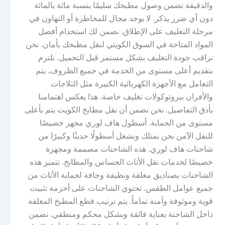
والدقيقة تضمن وصول مطبخك سليمًا بنسبة مائة بالمائة
دون أي ضرر يذكر. لا يوجد مجال للمخاطرة أو التهاون في
مرحلة التغليف على الإطلاق. نضمن لك استخدام أفضل
المواد المتاحة في السوق الكويتي لنقل مطبخك بأمان. نحن
نراقب جودة التغليف بشكل مستمر قبل التحميل. نلتزم
بتقديم أعلى مستوى من الخدمة في جميع الظروف. يتم
التعامل مع الأجهزة الكهربائية الكبيرة مثل الثلاجات
والأفران ببروتوكولات تغليف خاصة. هذا يعكس اهتمامنا
بأدق التفاصيل. نحن نضمن أن نقل مطابخ الكويت يتم بأعلى
مستوى من الحماية. أسطول هاف لوري مجهز خصيصًا
للنقل الآمن نحن نمتلك ونشغل أسطولًا حديثًا وكبيرًا من
شاحنات هاف لوري. هذه الشاحنات مصممة ومجهزة
خصيصًا لخدمات نقل الأثاث الحساس والمطابخ. تتميز هذه
الشاحنات بصناديق مغلقة ونظيفة وجافة لحماية الأثاث من
جميع عوامل الطقس. تحتوي الشاحنات على أحزمة تثبيت
قوية وموثوقة وآمنة تماماً. يتم ترتيب قطع المطبخ المغلفة
داخل الشاحنة بعناية فائقة وبشكل محكم ومنطقي. نضمن