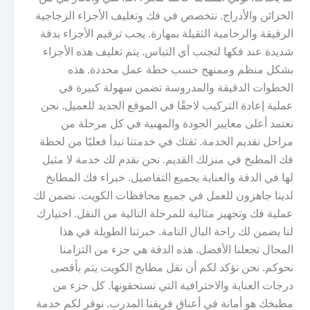
الخزائن والأدراج. نتخصص في فك وتغليف الأجزاء الزجاجية
الرقيقة والرخامية الثقيلة بمهارة. يجب ترقيم الأجزاء بدقة
شديدة عند فكها لتجنب أي التباس. يتم تغليف هذه الأجزاء
بشكل منظم وممنهج حسب خطة عمل محددة. هذه
الخطوات الدقيقة والمدروسة تضمن سهولة كبيرة في
عملية إعادة التركيب لاحقًا في الموقع الجديد للعميل. نحن
نعتمد أعلى معايير الجودة والمهنية في كل مرحلة من
مراحل تقديم الخدمة. ثقتك في خدمتنا تبدأ فعليًا من لحظة
فك المطبخ في منزلك القديم. نحن نقدم لك خدمة لا مثيل
لها في الدقة والعناية بجميع التفاصيل. خبراء فك المطابخ
لدينا جاهزون للعمل في جميع محافظات الكويت. نضمن لك
عملية فك وتجهيز مثالية للمرحلة التالية من النقل. اختيارك
لنا يضمن لك راحة البال التامة. خبرتنا الطويلة في هذا
المجال تجعلنا الأفضل. هذه الدقة هي جزء من التزامنا
نحوكم. نحن نؤكد لكم أن نقل مطابخ الكويت يتم بأقصى
درجات العناية والاحترافية التي تستحقونها. كل جزء من
مطبخك هو أمانة في أعناق فريقنا المدرب. نوفر لكم خدمة