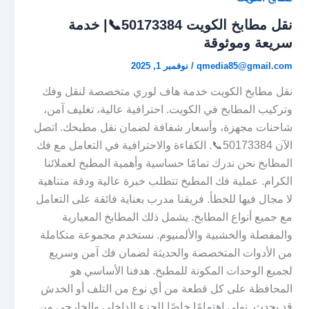
نقل مطابخ الكويت 50173384📞| خدمة
سريعة وموثوقة
qmedia85@gmail.com
/
نوفمبر 1, 2025
نقل مطابخ الكويت خدمة هاف لوري متخصصة لنقل وفك
وتركيب المطابخ في الكويت. احترافية عالية، تغليف آمن،
شاحنات مجهزة، وأسعار شفافة لضمان نقل مطبخك. اتصل
الآن 50173384📞. الكفاءة والاحترافية في التعامل مع فك
المطابخ نحن ندرك تمامًا حساسية وأهمية المطبخ لعملائنا
الكرام. عملية فك المطبخ تتطلب خبرة عالية ودقة متناهية
لا مجال فيها للخطأ. فريقنا مدرب بعناية فائقة على التعامل
مع جميع أنواع المطابخ. يشمل ذلك المطابخ المعيارية
والمفصلة والخشبية والألمنيوم. نستخدم مجموعة متكاملة
من الأدوات المتخصصة والحديثة لضمان فك آمن وسريع
لجميع الوحدات المكونة للمطبخ. هدفنا الأساسي هو
المحافظة على كل قطعة من أي نوع من التلف أو الخدش
قد يحدث. نولي اهتمامًا خاصًا للجزء الداخلي والخارجي من