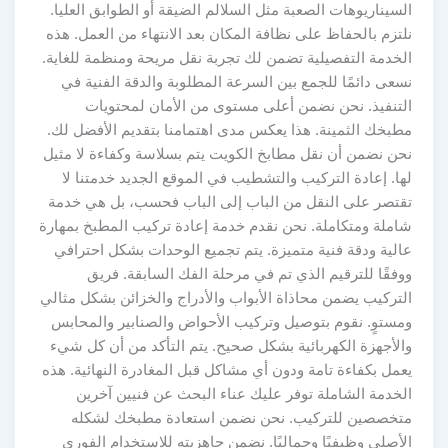
السيناريوهات الصعبة مثل السلالم الضيقة أو الطوابق العليا.
نلتزم بالحفاظ على نظافة المكان بعد الانتهاء من العمل. هذه
الخدمة التفصيلية تضمن لك تجربة نقل مريحة ومنظمة للغاية.
نسعى دائمًا للجمع بين السرعة المطلوبة والدقة الفنية في
التنفيذ. نحن نضمن أعلى مستوى من الأمان لمحتويات
مطبخك الثمينة. هذا يعكس مدى اهتمامنا بتقديم الأفضل لك.
نحن نضمن أن نقل مطابخ الكويت يتم بسلاسة وكفاءة لا مثيل
لها. إعادة التركيب والتشطيب في الموقع الجديد خدمتنا لا
تقتصر على النقل من الباب إلى الباب فحسب، بل هي خدمة
شاملة ومتكاملة. نحن نقدم خدمة إعادة تركيب المطبخ بمهارة
عالية ودقة فنية متميزة. يتم تجميع الوحدات بشكل احترافي
ووفقًا للترقيم الذي تم في مرحلة الفك السابقة. فريق
التركيب يضمن محاذاة الأبواب والأدراج والخزائن بشكل مثالي
ومستوٍ. نقوم بتوصيل وتركيب الأحواض والصنابير والمحابس
والأجهزة الكهربائية بشكل صحيح. يتم التأكد من أن كل شيء
يعمل بكفاءة تامة ودون أي مشاكل قبل المغادرة النهائية. هذه
الخدمة الشاملة توفر عليك عناء البحث عن فنيين آخرين
متخصصين للتركيب. نحن نضمن استعادة مطبخك لشكله
الأصلي وظيفيًا وجماليًا. نضمن جاهزيته للاستخدام الفوري