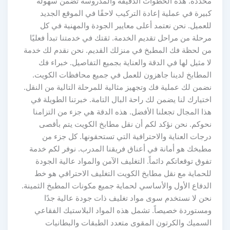
محددة. هذه الخطوات الدقيقة والمدروسة تضمن سهولة
كبيرة في عملية إعادة التركيب لاحقًا في الموقع الجديد
للعميل. نحن نعتمد أعلى معايير الجودة والمهنية في كل
مرحلة من مراحل تقديم الخدمة. ثقتك في خدمتنا تبدأ فعليًا
من لحظة فك المطبخ في منزلك القديم. نحن نقدم لك خدمة
لا مثيل لها في الدقة والعناية بجميع التفاصيل. خبراء فك
المطابخ لدينا جاهزون للعمل في جميع محافظات الكويت.
نضمن لك عملية فك وتجهيز مثالية للمرحلة التالية من النقل.
اختيارك لنا يضمن لك راحة البال التامة. خبرتنا الطويلة في
هذا المجال تجعلنا الأفضل. هذه الدقة هي جزء من التزامنا
نحوكم. نحن نؤكد لكم أن نقل مطابخ الكويت يتم بأقصى
درجات العناية والاحترافية التي تستحقونها. كل جزء من
مطبخك هو أمانة في أعناق فريقنا المدرب. نوفر لكم خدمة
تفوق توقعاتكم دائماً. التغليف الآمن والمواد عالية الجودة
للحماية مع نقل مطابخ الكويت التغليف الاحترافي هو خط
الدفاع الأول والأساسي لحماية جميع مكونات المطبخ الثمينة.
نحن لا نستخدم سوى مواد تغليف ذات جودة عالية جدًا
ومستوردة خصيصاً. تشمل هذه المواد البلاستيك الفقاعي
السميك والكرتون المقوى متعدد الطبقات والبطانيات