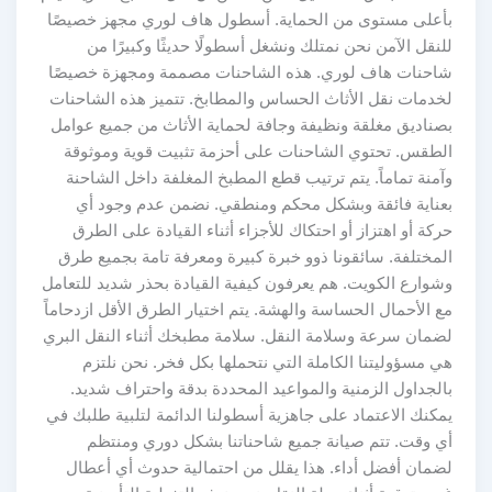
بأعلى مستوى من الحماية. أسطول هاف لوري مجهز خصيصًا
للنقل الآمن نحن نمتلك ونشغل أسطولًا حديثًا وكبيرًا من
شاحنات هاف لوري. هذه الشاحنات مصممة ومجهزة خصيصًا
لخدمات نقل الأثاث الحساس والمطابخ. تتميز هذه الشاحنات
بصناديق مغلقة ونظيفة وجافة لحماية الأثاث من جميع عوامل
الطقس. تحتوي الشاحنات على أحزمة تثبيت قوية وموثوقة
وآمنة تماماً. يتم ترتيب قطع المطبخ المغلفة داخل الشاحنة
بعناية فائقة وبشكل محكم ومنطقي. نضمن عدم وجود أي
حركة أو اهتزاز أو احتكاك للأجزاء أثناء القيادة على الطرق
المختلفة. سائقونا ذوو خبرة كبيرة ومعرفة تامة بجميع طرق
وشوارع الكويت. هم يعرفون كيفية القيادة بحذر شديد للتعامل
مع الأحمال الحساسة والهشة. يتم اختيار الطرق الأقل ازدحاماً
لضمان سرعة وسلامة النقل. سلامة مطبخك أثناء النقل البري
هي مسؤوليتنا الكاملة التي نتحملها بكل فخر. نحن نلتزم
بالجداول الزمنية والمواعيد المحددة بدقة واحتراف شديد.
يمكنك الاعتماد على جاهزية أسطولنا الدائمة لتلبية طلبك في
أي وقت. تتم صيانة جميع شاحناتنا بشكل دوري ومنتظم
لضمان أفضل أداء. هذا يقلل من احتمالية حدوث أي أعطال