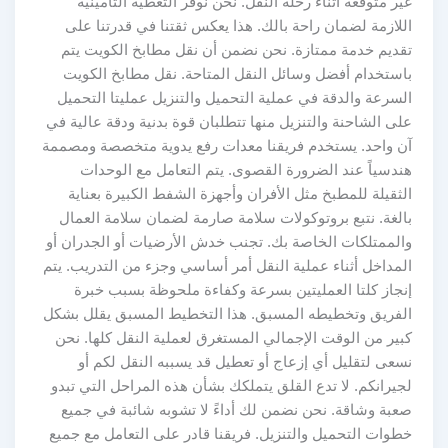
غير متوقعة أثناء رحلة النقل. نحن نوفر التغطية التأمينية
اللازمة لضمان راحة بالك. هذا يعكس ثقتنا في قدرتنا على
تقديم خدمة ممتازة. نحن نضمن أن نقل مطابخ الكويت يتم
باستخدام أفضل وسائل النقل المتاحة. نقل مطابخ الكويت
السرعة والدقة في عملية التحميل والتنزيل عمليتا التحميل
على الشاحنة والتنزيل منها تتطلبان قوة بدنية ودقة عالية في
آن واحد. يستخدم فريقنا معدات رفع يدوية متخصصة ومصممة
هندسياً عند الضرورة القصوى. يتم التعامل مع الوحدات
الثقيلة للمطبخ مثل الأفران وأجهزة الشفط الكبيرة بعناية
بالغة. نتبع بروتوكولات سلامة صارمة لضمان سلامة العمال
والممتلكات الخاصة بك. تجنب خدش الأرضيات أو الجدران أو
المداخل أثناء عملية النقل أمر أساسي وجزء من التدريب. يتم
إنجاز كلتا العمليتين بسرعة وكفاءة ملحوظة بسبب خبرة
الفريق وتخطيطه المسبق. هذا التخطيط المسبق يقلل بشكل
كبير من الوقت الإجمالي المستغرق لعملية النقل كلها. نحن
نسعى لتقليل أي إزعاج أو تعطيل قد يسببه النقل لكم أو
لجيرانكم. لا تدع القلق يتملكك بشأن هذه المراحل التي تبدو
صعبة وشاقة. نحن نضمن لك أداءً لا تشوبه شائبة في جميع
خطوات التحميل والتنزيل. فريقنا قادر على التعامل مع جميع