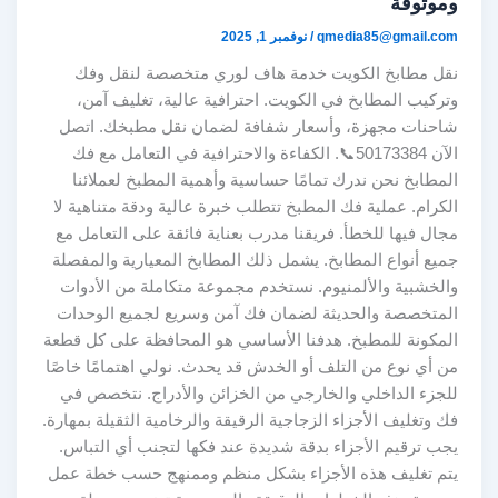
وموثوقة
qmedia85@gmail.com
/
نوفمبر 1, 2025
نقل مطابخ الكويت خدمة هاف لوري متخصصة لنقل وفك
وتركيب المطابخ في الكويت. احترافية عالية، تغليف آمن،
شاحنات مجهزة، وأسعار شفافة لضمان نقل مطبخك. اتصل
الآن 50173384📞. الكفاءة والاحترافية في التعامل مع فك
المطابخ نحن ندرك تمامًا حساسية وأهمية المطبخ لعملائنا
الكرام. عملية فك المطبخ تتطلب خبرة عالية ودقة متناهية لا
مجال فيها للخطأ. فريقنا مدرب بعناية فائقة على التعامل مع
جميع أنواع المطابخ. يشمل ذلك المطابخ المعيارية والمفصلة
والخشبية والألمنيوم. نستخدم مجموعة متكاملة من الأدوات
المتخصصة والحديثة لضمان فك آمن وسريع لجميع الوحدات
المكونة للمطبخ. هدفنا الأساسي هو المحافظة على كل قطعة
من أي نوع من التلف أو الخدش قد يحدث. نولي اهتمامًا خاصًا
للجزء الداخلي والخارجي من الخزائن والأدراج. نتخصص في
فك وتغليف الأجزاء الزجاجية الرقيقة والرخامية الثقيلة بمهارة.
يجب ترقيم الأجزاء بدقة شديدة عند فكها لتجنب أي التباس.
يتم تغليف هذه الأجزاء بشكل منظم وممنهج حسب خطة عمل