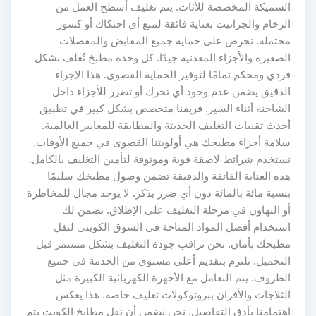
السميكة المخصصة للأثاث. يتم تغليف أسطح العمل من
الرخام والجرانيت بعناية فائقة لمنع أي احتكاك أو كسور
محتملة. نحرص على حماية جميع المقابض والمفصلات
الصغيرة والأجزاء المعدنية جيدًا. كل وحدة مطبخ تُغلف بشكل
فردي ومحكم تمامًا لتوفير الحماية القصوى. هذا الإجراء
الدقيق يضمن عدم وجود أي تحرك أو تضرر للأجزاء داخل
الشاحنة أثناء السير. فريقنا متخصص بشكل كبير في تطبيق
أحدث تقنيات التغليف الحديثة والمطابقة للمعايير العالمية.
سلامة أجزاء مطبخك هي أولويتنا القصوى في جميع الأوقات.
نستخدم شرائط لاصقة قوية وموثوقة لتأمين التغليف بالكامل.
هذه العناية الفائقة والدقيقة تضمن وصول مطبخك سليمًا
بنسبة مائة بالمائة دون أي ضرر يذكر. لا يوجد مجال للمخاطرة
أو التهاون في مرحلة التغليف على الإطلاق. نضمن لك
استخدام أفضل المواد المتاحة في السوق الكويتي لنقل
مطبخك بأمان. نحن نراقب جودة التغليف بشكل مستمر قبل
التحميل. نلتزم بتقديم أعلى مستوى من الخدمة في جميع
الظروف. يتم التعامل مع الأجهزة الكهربائية الكبيرة مثل
الثلاجات والأفران ببروتوكولات تغليف خاصة. هذا يعكس
اهتمامنا بأدق التفاصيل. نحن نضمن أن نقل مطابخ الكويت يتم