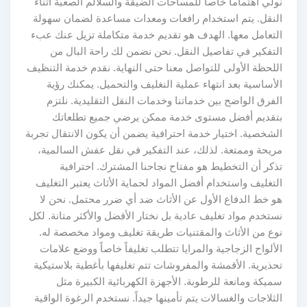
نولي اهتماماً خاصاً للمساحات الضيقة والسلالم الصعبة أثناء
النقل. يتم استخدام رافعات ومعدات مساعدة لضمان سهولة
التعامل معها. الهدف هو تقديم خدمة متكاملة تزيل عنك عبء
التفكير في تفاصيل النقل. نحن نضمن لك راحة البال من
اللحظة الأولى للتواصل معنا حتى النهاية. نقدم خدمة التنظيف
الأساسية بعد انتهاء عملية النغليف والتحميل. يمكنك رؤية
الفرق الواضح بين خدماتنا وخدمات النقل التقليدية. نلتزم
بتقديم أفضل مستوى خدمة ممكن يرضي جميع تطلعاتك
الشخصية. اختيار خدمة احترافية يضمن أن يكون الانتقال تجربة
مريحة وممتعة. لذلك، عند التفكير في نقل عفش السالمية،
تذكر أن التخطيط هو مفتاح نجاحنا المشترك. احترافية
التغليف واستخدام أفضل المواد لحماية الأثاث يعتبر التغليف
هو خط الدفاع الأول عن الأثاث ضد أي ضرر محتمل. نحن لا
نستخدم مواد تغليف عادية بل نختار الأفضل والأكثر متانة. لكل
نوع من الأثاث والمقتنيات طريقة تغليف ومواد مخصصة له.
الألواح الزجاجية والمرايا تتطلب تغليفاً خاصاً ووضع علامات
تحذيرية. الأقمشة والمفروشات تتم تغليفها بأغطية بلاستيكية
سميكة ومانعة للرطوبة. الأجهزة الكهربائية الكبيرة مثل
الثلاجات والغسالات يتم تأمينها جيداً. نستخدم الرغوة الواقية