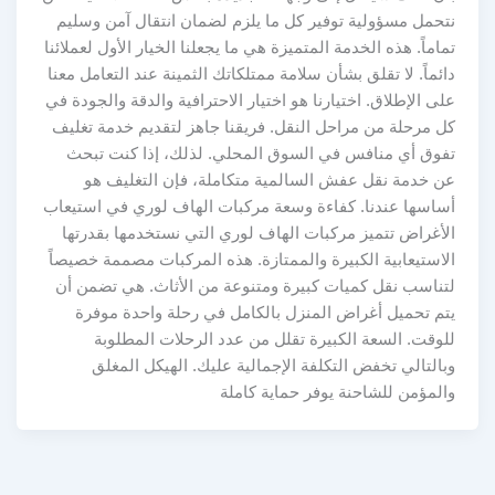
نتحمل مسؤولية توفير كل ما يلزم لضمان انتقال آمن وسليم
تماماً. هذه الخدمة المتميزة هي ما يجعلنا الخيار الأول لعملائنا
دائماً. لا تقلق بشأن سلامة ممتلكاتك الثمينة عند التعامل معنا
على الإطلاق. اختيارنا هو اختيار الاحترافية والدقة والجودة في
كل مرحلة من مراحل النقل. فريقنا جاهز لتقديم خدمة تغليف
تفوق أي منافس في السوق المحلي. لذلك، إذا كنت تبحث
عن خدمة نقل عفش السالمية متكاملة، فإن التغليف هو
أساسها عندنا. كفاءة وسعة مركبات الهاف لوري في استيعاب
الأغراض تتميز مركبات الهاف لوري التي نستخدمها بقدرتها
الاستيعابية الكبيرة والممتازة. هذه المركبات مصممة خصيصاً
لتناسب نقل كميات كبيرة ومتنوعة من الأثاث. هي تضمن أن
يتم تحميل أغراض المنزل بالكامل في رحلة واحدة موفرة
للوقت. السعة الكبيرة تقلل من عدد الرحلات المطلوبة
وبالتالي تخفض التكلفة الإجمالية عليك. الهيكل المغلق
والمؤمن للشاحنة يوفر حماية كاملة