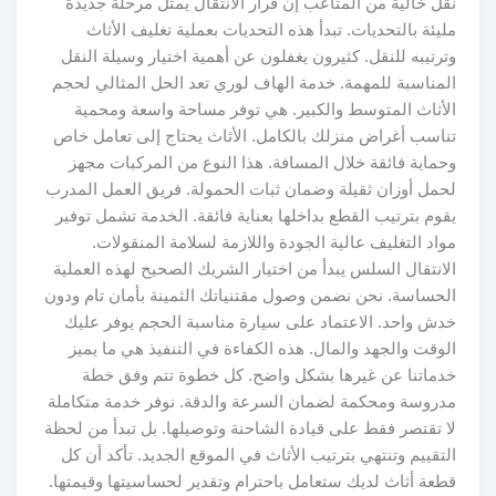
نقل خالية من المتاعب إن قرار الانتقال يمثل مرحلة جديدة
مليئة بالتحديات. تبدأ هذه التحديات بعملية تغليف الأثاث
وترتيبه للنقل. كثيرون يغفلون عن أهمية اختيار وسيلة النقل
المناسبة للمهمة. خدمة الهاف لوري تعد الحل المثالي لحجم
الأثاث المتوسط والكبير. هي توفر مساحة واسعة ومحمية
تناسب أغراض منزلك بالكامل. الأثاث يحتاج إلى تعامل خاص
وحماية فائقة خلال المسافة. هذا النوع من المركبات مجهز
لحمل أوزان ثقيلة وضمان ثبات الحمولة. فريق العمل المدرب
يقوم بترتيب القطع بداخلها بعناية فائقة. الخدمة تشمل توفير
مواد التغليف عالية الجودة واللازمة لسلامة المنقولات.
الانتقال السلس يبدأ من اختيار الشريك الصحيح لهذه العملية
الحساسة. نحن نضمن وصول مقتنياتك الثمينة بأمان تام ودون
خدش واحد. الاعتماد على سيارة مناسبة الحجم يوفر عليك
الوقت والجهد والمال. هذه الكفاءة في التنفيذ هي ما يميز
خدماتنا عن غيرها بشكل واضح. كل خطوة تتم وفق خطة
مدروسة ومحكمة لضمان السرعة والدقة. نوفر خدمة متكاملة
لا تقتصر فقط على قيادة الشاحنة وتوصيلها. بل تبدأ من لحظة
التقييم وتنتهي بترتيب الأثاث في الموقع الجديد. تأكد أن كل
قطعة أثاث لديك ستعامل باحترام وتقدير لحساسيتها وقيمتها.