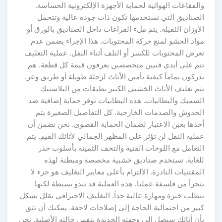
والفقاعات الهوائية لحماية الأجهزة الإلكترونية الحساسة.
الصناديق التي نستخدمها تكون ذات جودة عالية وتتحمل
الأوزان الثقيلة. يتم ملء الفراغات داخل الصناديق بالورق أو
مواد الحشو لمنع حركة المحتويات. هذا الإجراء يضمن عدم
تعرض المحتويات للكسر أو التلف أثناء النقل. عملية التغليف
تتم على أيدي فنيين متخصصين يعرفون قيمة كل قطعة. هم
يدركون تماماً كيفية تأمين الأثاث لرحلة طويلة أو طريق وعر.
يتم تغليف الأثاث الخشبي الكبير بطبقات من البلاستيك
السميك والبطانيات. هذه البطانيات توفر حماية إضافية ضد
الخدوش والصدمات الخارجية. كل التفاصيل الصغيرة يتم
أخذها بعين الاعتبار لضمان الحماية القصوى. نحن نضمن أن
عملية النقل لن تؤثر على المظهر الجمالي لأثاثك القيم. يتم
التعامل مع اللوحات الفنية والتحف الثمينة بأسلوب حذر
للغاية. نستخدم صناديق خشبية مخصصة ومبطنة لهذه
المقتنيات النادرة. الالتزام بأعلى معايير التغليف هو جزء لا
يتجزأ من فلسفة عملنا. هذه العملية قد تبدو بسيطة لكنها
تتطلب خبرة ومهارة عالية جداً. التغليف الاحترافي يقلل بشكل
كبير من احتمالية الحاجة إلى إصلاحات لاحقة. يمكنك أن تثق
بأن أثاثك سيصل إلى وجهته الجديدة بنفس حالته الأصلية. نحن