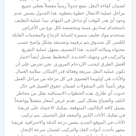
لضمان كفاءة النقل. نضع جدولاً زمنياً مفصلاً يغطي جميع
مراحل عملية الانتقال خطوة بخطوة. هذا الجدول يضمن عدم
وجود أي هدر للوقت أو تداخل في المهام. تبدأ عملية التغليف
باستخدام صناديق متينة ومخصصة لكل نوع من الأغراض.
نستخدم مواد تغليف متميزة لحماية الزجاج والمقتنيات القابلة
للكسر. كل صندوق يتم ترقيمه وتصنيفه بشكل واضح حسب
محتواه ومكانه الجديد. هذا التصنيف يسهل عملية التفريغ
والتركيب في وجهتك الجديدة. التخطيط يشمل أيضاً اختيار
أفضل الطرق لتجنب الازدحام المروري. نحن نحرص على أن
تكون عملية النقل سريعة وفعالة قدر الإمكان. سلامة العمال
والأثاث هي أولويتنا القصوى في كل مرحلة من مراحل العمل.
نوفر تأميناً على المنقولات لضمان حقوق العميل في حال
حدوث أي طارئ. هذه الخطوات الاستباقية تقلل من مخاطر
التلف والضياع بشكل كبير. نقدم عرض أسعار مفصلاً وواضحاً
يشمل كافة التكاليف المتوقعة. يمكنك الاعتماد على فريقنا
في تفكيك الأثاث الكبير والمعقد قبل التحميل. يتم تركيب
الأثاث في الموقع الجديد بنفس درجة الدقة والاحترافية. فريقنا
مجهز بأحدث أدوات الفك والتركيب لضمان سرعة الإنجاز.