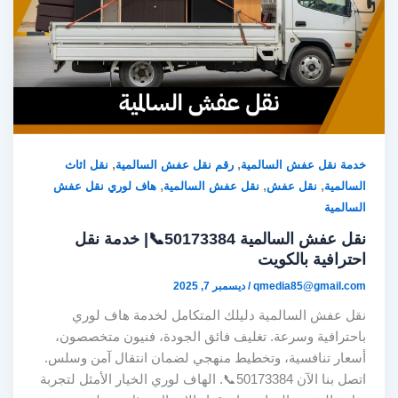
,
,
خدمة نقل عفش السالمية
رقم نقل عفش السالمية
نقل اثاث
,
,
,
السالمية
نقل عفش
نقل عفش السالمية
هاف لوري نقل عفش
السالمية
نقل عفش السالمية 50173384📞| خدمة نقل
احترافية بالكويت
qmedia85@gmail.com
/
ديسمبر 7, 2025
نقل عفش السالمية دليلك المتكامل لخدمة هاف لوري
باحترافية وسرعة. تغليف فائق الجودة، فنيون متخصصون،
أسعار تنافسية، وتخطيط منهجي لضمان انتقال آمن وسلس.
اتصل بنا الآن 50173384📞. الهاف لوري الخيار الأمثل لتجربة