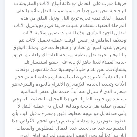
فريقنا مدرب على التعامل مع كافة أنواع الأثاث والمفروشات
الزجاجية. نحن نعي جيداً حساسية عملية النقل وتأثيرها على
العميل. لذلك نقدم تجربة تريح البال وتزيل القلق من هذه
المرحلة الصعبة. نستخدم تقنيات حديثة في رفع وتنزيل الأثاث
لتقليل الجهد البشري. هذه التقنيات تضمن سلامة الأثاث
وسلامة العاملين في نفس الوقت. عملية تحميل الأثاث تتم
بحرص شديد لمنع أي تصادم أو سقوط مفاجئ. يمكنك الوثوق
بنا لتوفير تجربة نقل منظمة ومريحة للغاية لك ولعائلتك. فريق
خدمة العملاء لدينا جاهز للإجابة على جميع استفساراتك
وتساؤلاتك. نحن نقدم حلولاً لوجستية متكاملة تتجاوز توقعات
العملاء دائماً. لا تتردد في طلب استشارة مجانية لتقييم حجم
الأثاث وتحديد الخدمة اللازمة. إن الالتزام بالجودة والسرعة هو
شعارنا الذي لا نتنازل عنه أبداً. خدمة نقل عفش السالمية
تستفيد من خبرتنا الطويلة في هذا المجال. التخطيط المنهجي
لضمان عملية نقل ناجحة ومثالية النجاح في عملية النقل لا
يأتي صدفة بل هو نتيجة تخطيط دقيق ومحترف. قبل البدء بأي
خطوة، نقوم بزيارة ميدانية أو تقييم رقمي لحجم الأغراض. هذا
التقييم يساعدنا في تحديد عدد العمال المطلوبين والمعدات
اللازمة. كما أنه يحدد الحجم المناسب لمركبة الهاف لوري