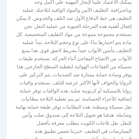
يمكنك الاعتماد علينا لإنجاز المهمة على أكمل وجه
وباحترافية. التغليف الآمن والمواد الواقية لثلاجتك عملية
التغليف هي خط الدفاع الأول ضد التلف والخدوش. لا يمكن
إغفال أهمية هذه المرحلة الحيوية من عملية النقل. نحن
نستخدم مجموعة متنوعة من مواد التغليف المتخصصة. كل
مادة يتم اختيارها بناءً على نوع وحجم الثلاجة. تبدأ عملية
التغليف بتأمين الأبواب جيداً بشريط لاصق قوي. هذا يمنع
الأبواب من الانفتاح المفاجئ أثناء الحركة. نستخدم طبقات
سميكة من الفقاعات الهوائية لتغطية السطح الخارجي. هذا
يوفر وسادة حماية ممتازة ضد الصدمات. يتم التركيز على
الزوايا والحواف لأنها الأكثر عرضة للتلف. نستخدم واقيات
زوايا بلاستيكية أو كرتونية صلبة. هذه الواقيات توفر حماية
إضافية للأجزاء الحساسة. ثم يتم تغطية الثلاجة ببطانيات
نقل سميكة ومبطنة. هذه البطانيات توفر طبقة حماية نهائية
وشاملة. هدفنا هو تحويل الثلاجة إلى صندوق صلب وآمن
للنقل. نقل ثلاجات الكويت يتطلب معرفة بأفضل
الممارسات في التغليف. خبرتنا تضمن تطبيق هذه