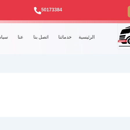
50173384
الرئيسية
خدماتنا
اتصل بنا
عنا
سياس