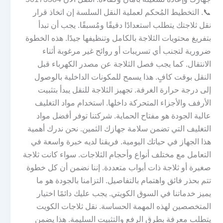
📞. التخطيط المُحكم لعملية النقل السلسة إن اتخاذ قرار
نقل ثلاجتك يتطلب استعدادًا دقيقًا ومُسبقًا. يجب أن تبدأ
بتفريغ محتويات الثلاجة بالكامل وتنظيفها جيدًا. هذه الخطوة
ضرورية لتجنب أي تسريبات أو روائح غير مرغوبة أثناء
الانتقال. كما يجب فصل الثلاجة عن مصدر الكهرباء قبل
النقل بوقت كافٍ. هذا يسمح للمكونات الداخلية بالوصول
إلى درجة حرارة الغرفة. تجهيز الثلاجة للنقل يبدأ بتثبيت
الأرفف والأجزاء المتحركة داخلها. استخدام مواد التغليف
عالية الجودة هو مفتاح الحماية. شركتنا توفر أفضل مواد
التغليف التي تضمن سلامة جهازك الثمين. نحن ندرك أهمية
هذا الجهاز في حياتك اليومية. فريقنا لديه خبرة واسعة في
التعامل مع مختلف أنواع وأحجام الثلاجات. سواء كانت ثلاجة
صغيرة أو ثلاجة ذات أبواب متعددة. إننا نضمن أن كل خطوة
تتم بحذر فائق واهتمام بالتفاصيل. التزامنا بالجودة هو ما
يميز خدماتنا في السوق الكويتي. يجب عليك دائمًا اختيار
المتخصصين لهذه المهمة الحساسة. نقل ثلاجات الكويت
يتطلب معرفة بطرق الرفع والتثبيت السليمة. هذا يضمن