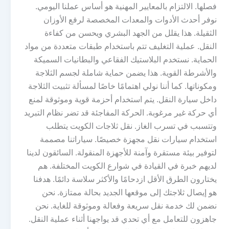
فصلها. الالتزام بالمعايير المهنية هو أساس عملنا اليومي.
نوفر أحدث الأدوات والمعدات المخصصة لرفع الأوزان
الثقيلة. هذا يقلل من الجهد البشري ويحسن من كفاءة
النقل. عملية التغليف تتم باستخدام طبقات متعددة من مواد
الحماية. نستخدم البلاستيك الفقاعي والبطانيات السميكة
والأشرطة القوية. هذا يضمن حماية شاملة لجسم الثلاجة
ومكوناتها. كما أننا نولي اهتمامًا خاصًا لمسألة تثبيت الثلاجة
داخل سيارة النقل. يتم استخدام أحزمة قوية وموثوقة لمنع
أي حركة غير مرغوبة. الحركة المفاجئة قد تضر نظام التبريد
وتتسبب في تسرب الغاز. نقل ثلاجات الكويت يتطلب
استخدام سيارات نقل مجهزة خصيصًا. سياراتنا مصممة
لتوفير بيئة مستقرة وآمنة للأجهزة المنقولة. السائقون لدينا
لديهم خبرة في القيادة في شوارع الكويت المختلفة. هم
يختارون الطرق الأقل ازدحامًا والأكثر سلاسة دائمًا. هدفنا
هو إيصال ثلاجتك إلى موقعها الجديد بحالة ممتازة. نحن
نضمن لك خدمة نقل سريعة وفعالة وموثوقة للغاية. نحن
جاهزون للتعامل مع أي تحدي قد يواجهنا أثناء عملية النقل.