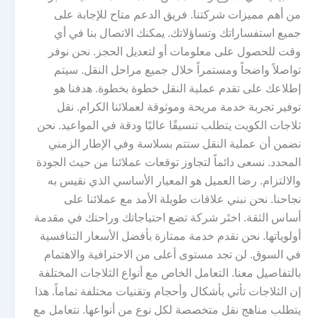
من أهم مميزات شركتنا. فريق الدعم متاح للإجابة على
جميع استفساراتك وتساؤلاتك. يمكنك الاتصال بنا في أي
وقت للحصول على معلومات أو لتعديل الحجز. نحن نوفر
تواصلاً واضحاً ومستمراً خلال جميع مراحل النقل. سيتم
إطلاعك على تقدم عملية النقل خطوة بخطوة. هدفنا هو
توفير تجربة خدمة مريحة وموثوقة لعملائنا الكرام. نقل
ثلاجات الكويت يتطلب تنسيقًا عاليًا ودقة في المواعيد. نحن
نضمن أن عملية النقل ستتم بسلاسة وفي الإطار الزمني
المحدد. نسعى دائماً لتجاوز توقعات عملائنا من حيث الجودة
والالتزام. رضا العميل هو المعيار الأساسي الذي نقيس به
نجاحنا. نحن نبني علاقات طويلة الأمد مع عملائنا على
أساس الثقة. اختَر شركة تضع احتياجاتك وراحتك في مقدمة
أولوياتها. نحن نقدم خدمة ممتازة بأفضل الأسعار التنافسية
في السوق. لن تجد مستوى أعلى من الاحترافية والاهتمام
بالتفاصيل معنا. التعامل الخاص مع أنواع الثلاجات المختلفة
إن الثلاجات تأتي بأشكال وأحجام وتقنيات مختلفة تماماً. هذا
يتطلب مناهج نقل متخصصة لكل نوع من أنواعها. نتعامل مع