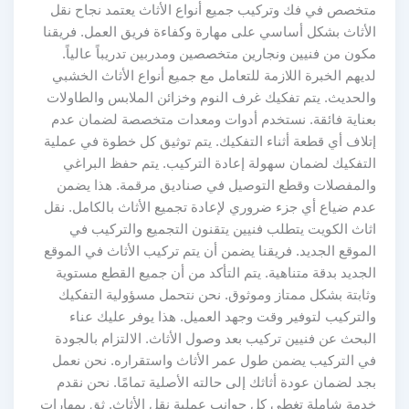
متخصص في فك وتركيب جميع أنواع الأثاث يعتمد نجاح نقل
الأثاث بشكل أساسي على مهارة وكفاءة فريق العمل. فريقنا
مكون من فنيين ونجارين متخصصين ومدربين تدريباً عالياً.
لديهم الخبرة اللازمة للتعامل مع جميع أنواع الأثاث الخشبي
والحديث. يتم تفكيك غرف النوم وخزائن الملابس والطاولات
بعناية فائقة. نستخدم أدوات ومعدات متخصصة لضمان عدم
إتلاف أي قطعة أثناء التفكيك. يتم توثيق كل خطوة في عملية
التفكيك لضمان سهولة إعادة التركيب. يتم حفظ البراغي
والمفصلات وقطع التوصيل في صناديق مرقمة. هذا يضمن
عدم ضياع أي جزء ضروري لإعادة تجميع الأثاث بالكامل. نقل
اثاث الكويت يتطلب فنيين يتقنون التجميع والتركيب في
الموقع الجديد. فريقنا يضمن أن يتم تركيب الأثاث في الموقع
الجديد بدقة متناهية. يتم التأكد من أن جميع القطع مستوية
وثابتة بشكل ممتاز وموثوق. نحن نتحمل مسؤولية التفكيك
والتركيب لتوفير وقت وجهد العميل. هذا يوفر عليك عناء
البحث عن فنيين تركيب بعد وصول الأثاث. الالتزام بالجودة
في التركيب يضمن طول عمر الأثاث واستقراره. نحن نعمل
بجد لضمان عودة أثاثك إلى حالته الأصلية تمامًا. نحن نقدم
خدمة شاملة تغطي كل جوانب عملية نقل الأثاث. ثق بمهارات