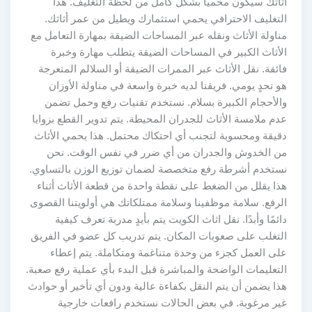
أثاثك سيكون محمياً بشكل كامل من لحظة التغليف. هذا
التغليف الاحترافي يحمي استثمارك ويطيل من عمر أثاثك.
مناولة الأثاث ونقله عبر المساحات الضيقة بمهارة التعامل مع
الأثاث الكبير في المساحات الضيقة يتطلب مهارة وخبرة
فائقة. نقل الأثاث عبر الممرات الضيقة أو السلالم المتعرجة
هو تحدٍ يومي. فريقنا لديه خبرة واسعة في مناولة الأوزان
والأحجام الكبيرة بسلام. نستخدم تقنيات رفع وحمل تضمن
عدم ملامسة الأثاث للجدران المحيطة. يتم تدوير القطع بزوايا
دقيقة ومحسوبة لتجنب أي احتكاك محتمل. هذا يحمي الأثاث
من الخدوش والجدران من أي ضرر في نفس الوقت. نحن
نستخدم أشرطة رفع متخصصة لضمان توزيع الوزن بالتساوي.
هذا يقلل من الضغط على نقطة واحدة من قطعة الأثاث أثناء
الرفع. سلامة موظفينا وسلامة ممتلكاتك هي أولويتنا القصوى
دائمًا وأبدًا. نقل اثاث الكويت يتم بأيدٍ مدربة تعرف كيفية
التغلب على صعوبات المكان. يتم تدريب كل عضو في الفريق
على العمل كجزء من وحدة متناغمة ومتكاملة. يتم إعطاء
التعليمات الواضحة والمباشرة قبل البدء بأي عملية رفع صعبة.
هذا يضمن أن يتم النقل بكفاءة عالية ودون أي تأخير أو حوادث
غير مرغوبة. في بعض الحالات نستخدم رافعات خارجية