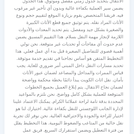
الانتقال بتحديد جدول زمني مفصل وموثوق. هذا الجدول
يضمن سير العملية بكفاءة عالية وبدون أي تأخير غير مرغوب
فيه. فريقنا المتخصص يقوم بزيارة الموقع لتقييم حجم ونوع
الأثاث المراد نقله. يتم توثيق جميع قطع الأثاث الكبيرة
والصغيرة بشكل جيد ومفصل. يتم تحديد المعدات والأدوات
اللازمة لإنجاز مهمة النقل بسلام. هذا التقييم المسبق يضمن
عدم حدوث أي مفاجآت أو تحديات غير متوقعة. نحن نولي
أهمية قصوى للتفاصيل الصغيرة قبل بدء أي عمل فعلي. هذا
التخطيط المتقن هو أساس نجاحنا في تقديم خدمة موثوقة.
تحديد مسارات النقل داخل المبنى أمر ضروري للغاية. يجب
قياس الممرات والمداخل والمصاعد لضمان عبور الأثاث
بأمان. نقل اثاث الكويت يبدأ دائمًا بخطة محكمة وواضحة
لضمان نجاح الانتقال. يتم إبلاغ العميل بجميع الخطوات
المتوقعة للعملية بشكل كامل وواضح. نحن نلتزم بالمواعيد
المحددة بدقة تامة لراحة عملائنا الكرام. يمكنك الاعتماد علينا
لإدارة الجانب اللوجستي للنقل بكفاءة عالية. اختيارك لنا هو
اختيار للراحة والجودة والاحترافية العالية. نحن نوفر لك تجربة
نقل خالية من المتاعب والضغوط اليومية. هذا التخطيط يقلل
من فترة التعطيل ويضمن استقرارك السريع. فريق عمل