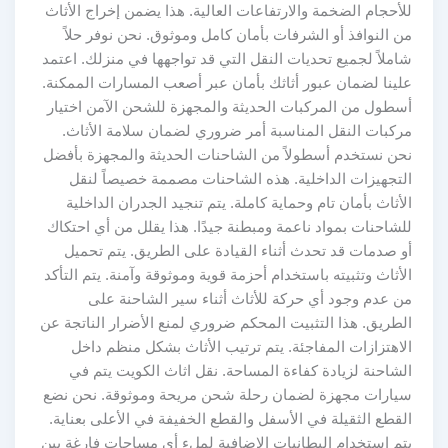
للأحجام الضخمة والارتفاعات العالية. هذا يضمن إخراج الأثاث
من النوافذ أو الشرفات بأمان كامل وموثوق. نحن نوفر حلاً
شاملاً لجميع تحديات النقل التي قد تواجهها في منزلك. اعتمد
علينا لضمان عبور أثاثك بأمان عبر أصعب المسارات الممكنة.
أسطول من المركبات الحديثة والمجهزة للشحن الآمن اختيار
مركبات النقل المناسبة أمر ضروري لضمان سلامة الأثاث.
نحن نستخدم أسطولاً من الشاحنات الحديثة والمجهزة بأفضل
التجهيزات الداخلية. هذه الشاحنات مصممة خصيصاً لنقل
الأثاث بأمان تام وحماية كاملة. يتم تنجيد الجدران الداخلية
للشاحنات بمواد ناعمة ومبطنة جيدًا. هذا يقلل من أي احتكاك
أو صدمات قد تحدث أثناء القيادة على الطريق. يتم تحميل
الأثاث وتثبيته باستخدام أحزمة قوية وموثوقة وآمنة. يتم التأكد
من عدم وجود أي حركة للأثاث أثناء سير الشاحنة على
الطريق. هذا التثبيت المحكم ضروري لمنع الأضرار الناتجة عن
الاهتزازات المفاجئة. يتم ترتيب الأثاث بشكل منظم داخل
الشاحنة لزيادة كفاءة المساحة. نقل اثاث الكويت يتم في
سيارات مجهزة لضمان رحلة شحن مريحة وموثوقة. نحن نضع
القطع الثقيلة في الأسفل والقطع الخفيفة في الأعلى بعناية.
يتم استخدام البطانيات الإضافية لملء أي مساحات فارغة بين