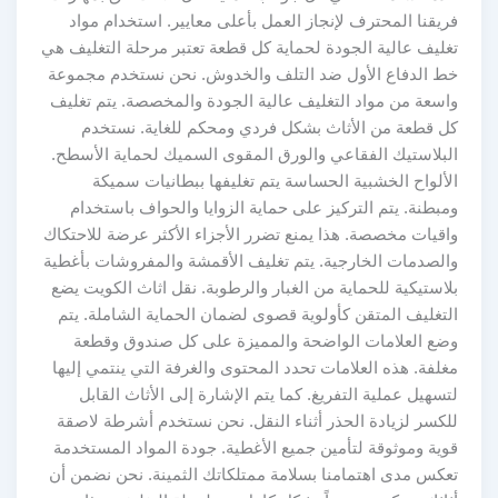
فريقنا المحترف لإنجاز العمل بأعلى معايير. استخدام مواد
تغليف عالية الجودة لحماية كل قطعة تعتبر مرحلة التغليف هي
خط الدفاع الأول ضد التلف والخدوش. نحن نستخدم مجموعة
واسعة من مواد التغليف عالية الجودة والمخصصة. يتم تغليف
كل قطعة من الأثاث بشكل فردي ومحكم للغاية. نستخدم
البلاستيك الفقاعي والورق المقوى السميك لحماية الأسطح.
الألواح الخشبية الحساسة يتم تغليفها ببطانيات سميكة
ومبطنة. يتم التركيز على حماية الزوايا والحواف باستخدام
واقيات مخصصة. هذا يمنع تضرر الأجزاء الأكثر عرضة للاحتكاك
والصدمات الخارجية. يتم تغليف الأقمشة والمفروشات بأغطية
بلاستيكية للحماية من الغبار والرطوبة. نقل اثاث الكويت يضع
التغليف المتقن كأولوية قصوى لضمان الحماية الشاملة. يتم
وضع العلامات الواضحة والمميزة على كل صندوق وقطعة
مغلفة. هذه العلامات تحدد المحتوى والغرفة التي ينتمي إليها
لتسهيل عملية التفريغ. كما يتم الإشارة إلى الأثاث القابل
للكسر لزيادة الحذر أثناء النقل. نحن نستخدم أشرطة لاصقة
قوية وموثوقة لتأمين جميع الأغطية. جودة المواد المستخدمة
تعكس مدى اهتمامنا بسلامة ممتلكاتك الثمينة. نحن نضمن أن