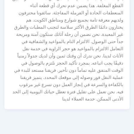
القطع المغلفة. هذا يضمن عدم تحرك أي قطعة أثناء
المنعطفات الحادة أو الفرملة المفاجئة. سائقونا محترفون
ولديهم معرفة تامة بجميع شوارع ومناطق الكويت. هم
يختارون دائمًا الطرق الأكثر سلاسة لتجنب المطبات والطرق
غير المعبدة. نحن نضمن أن رحلة أثاثك ستكون آمنة ومريحة
جداً حتى الوصول. الالتزام التام بالمواعيد والشفافية في
التعامل الالتزام بالمواعيد هو حجر الزاوية في خدمة نقل
الأثاث لدينا. نحن ندرك أن وقتك ثمين وأن لديك جدولاً زمنياً
دقيقًا يجب اتباعه. بمجرد تأكيد الحجز نلتزم بالوصول في
الوقت المتفق عليه تماماً دون تأخير. فريقنا مستعد للبدء في
عملية النقل فور وصوله إلى موقعك المحدد. يتميز فريقنا
بالكفاءة والسرعة في إنجاز العمل دون تسرع غير مرغوب
فيه. نحن نعمل على تقليل فترة تعطل حياتك اليومية إلى الحد
الأدنى الممكن. خدمة العملاء لدينا