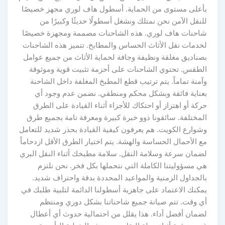
بأعلى مستوى من الحماية. أسطول هاف لوري مجهز خصيصًا
للنقل الآمن نحن نمتلك ونشغل أسطولًا حديثًا وكبيرًا من
شاحنات هاف لوري. هذه الشاحنات مصممة ومجهزة خصيصًا
لخدمات نقل الأثاث الحساس والمطابخ. تتميز هذه الشاحنات
بصناديق مغلقة ونظيفة وجافة لحماية الأثاث من جميع عوامل
الطقس. تحتوي الشاحنات على أحزمة تثبيت قوية وموثوقة
وآمنة تماماً. يتم ترتيب قطع المطبخ المغلفة داخل الشاحنة
بعناية فائقة وبشكل محكم ومنطقي. نضمن عدم وجود أي
حركة أو اهتزاز أو احتكاك للأجزاء أثناء القيادة على الطرق
المختلفة. سائقونا ذوو خبرة كبيرة ومعرفة تامة بجميع طرق
وشوارع الكويت. هم يعرفون كيفية القيادة بحذر شديد للتعامل
مع الأحمال الحساسة والهشة. يتم اختيار الطرق الأقل ازدحاماً
لضمان سرعة وسلامة النقل. سلامة مطبخك أثناء النقل البري
هي مسؤوليتنا الكاملة التي نتحملها بكل فخر. نحن نلتزم
بالجداول الزمنية والمواعيد المحددة بدقة واحتراف شديد.
يمكنك الاعتماد على جاهزية أسطولنا الدائمة لتلبية طلبك في
أي وقت. تتم صيانة جميع شاحناتنا بشكل دوري ومنتظم
لضمان أفضل أداء. هذا يقلل من احتمالية حدوث أي أعطال