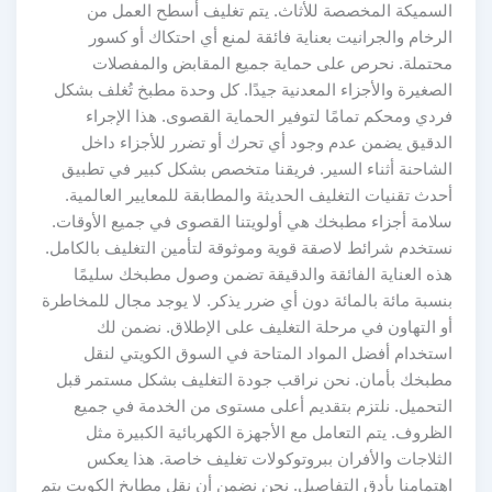
السميكة المخصصة للأثاث. يتم تغليف أسطح العمل من
الرخام والجرانيت بعناية فائقة لمنع أي احتكاك أو كسور
محتملة. نحرص على حماية جميع المقابض والمفصلات
الصغيرة والأجزاء المعدنية جيدًا. كل وحدة مطبخ تُغلف بشكل
فردي ومحكم تمامًا لتوفير الحماية القصوى. هذا الإجراء
الدقيق يضمن عدم وجود أي تحرك أو تضرر للأجزاء داخل
الشاحنة أثناء السير. فريقنا متخصص بشكل كبير في تطبيق
أحدث تقنيات التغليف الحديثة والمطابقة للمعايير العالمية.
سلامة أجزاء مطبخك هي أولويتنا القصوى في جميع الأوقات.
نستخدم شرائط لاصقة قوية وموثوقة لتأمين التغليف بالكامل.
هذه العناية الفائقة والدقيقة تضمن وصول مطبخك سليمًا
بنسبة مائة بالمائة دون أي ضرر يذكر. لا يوجد مجال للمخاطرة
أو التهاون في مرحلة التغليف على الإطلاق. نضمن لك
استخدام أفضل المواد المتاحة في السوق الكويتي لنقل
مطبخك بأمان. نحن نراقب جودة التغليف بشكل مستمر قبل
التحميل. نلتزم بتقديم أعلى مستوى من الخدمة في جميع
الظروف. يتم التعامل مع الأجهزة الكهربائية الكبيرة مثل
الثلاجات والأفران ببروتوكولات تغليف خاصة. هذا يعكس
اهتمامنا بأدق التفاصيل. نحن نضمن أن نقل مطابخ الكويت يتم