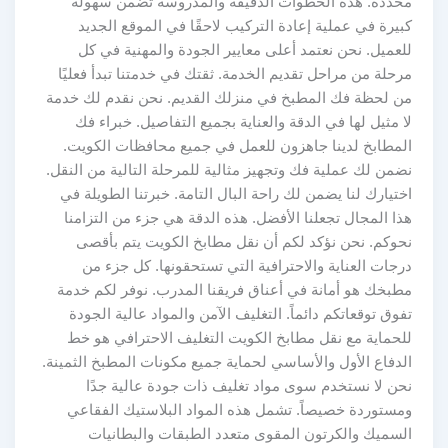
محددة. هذه الخطوات الدقيقة والمدروسة تضمن سهولة
كبيرة في عملية إعادة التركيب لاحقًا في الموقع الجديد
للعميل. نحن نعتمد أعلى معايير الجودة والمهنية في كل
مرحلة من مراحل تقديم الخدمة. ثقتك في خدمتنا تبدأ فعليًا
من لحظة فك المطبخ في منزلك القديم. نحن نقدم لك خدمة
لا مثيل لها في الدقة والعناية بجميع التفاصيل. خبراء فك
المطابخ لدينا جاهزون للعمل في جميع محافظات الكويت.
نضمن لك عملية فك وتجهيز مثالية للمرحلة التالية من النقل.
اختيارك لنا يضمن لك راحة البال التامة. خبرتنا الطويلة في
هذا المجال تجعلنا الأفضل. هذه الدقة هي جزء من التزامنا
نحوكم. نحن نؤكد لكم أن نقل مطابخ الكويت يتم بأقصى
درجات العناية والاحترافية التي تستحقونها. كل جزء من
مطبخك هو أمانة في أعناق فريقنا المدرب. نوفر لكم خدمة
تفوق توقعاتكم دائماً. التغليف الآمن والمواد عالية الجودة
للحماية مع نقل مطابخ الكويت التغليف الاحترافي هو خط
الدفاع الأول والأساسي لحماية جميع مكونات المطبخ الثمينة.
نحن لا نستخدم سوى مواد تغليف ذات جودة عالية جدًا
ومستوردة خصيصاً. تشمل هذه المواد البلاستيك الفقاعي
السميك والكرتون المقوى متعدد الطبقات والبطانيات