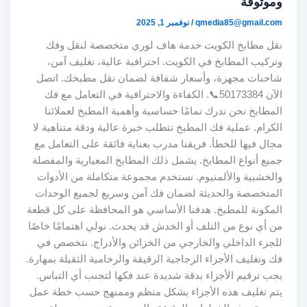
وموثوقة
qmedia85@gmail.com
/
نوفمبر 1, 2025
نقل مطابخ الكويت خدمة هاف لوري متخصصة لنقل وفك
وتركيب المطابخ في الكويت. احترافية عالية، تغليف آمن،
شاحنات مجهزة، وأسعار شفافة لضمان نقل مطبخك. اتصل
الآن 50173384📞. الكفاءة والاحترافية في التعامل مع فك
المطابخ نحن ندرك تمامًا حساسية وأهمية المطبخ لعملائنا
الكرام. عملية فك المطبخ تتطلب خبرة عالية ودقة متناهية لا
مجال فيها للخطأ. فريقنا مدرب بعناية فائقة على التعامل مع
جميع أنواع المطابخ. يشمل ذلك المطابخ المعيارية والمفصلة
والخشبية والألمنيوم. نستخدم مجموعة متكاملة من الأدوات
المتخصصة والحديثة لضمان فك آمن وسريع لجميع الوحدات
المكونة للمطبخ. هدفنا الأساسي هو المحافظة على كل قطعة
من أي نوع من التلف أو الخدش قد يحدث. نولي اهتمامًا خاصًا
للجزء الداخلي والخارجي من الخزائن والأدراج. نتخصص في
فك وتغليف الأجزاء الزجاجية الرقيقة والرخامية الثقيلة بمهارة.
يجب ترقيم الأجزاء بدقة شديدة عند فكها لتجنب أي التباس.
يتم تغليف هذه الأجزاء بشكل منظم وممنهج حسب خطة عمل