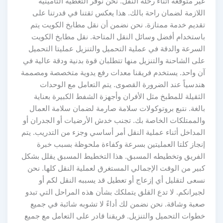
غير متوقعة أثناء رحلة النقل. نحن نوفر التغطية التأمينية
اللازمة لضمان راحة بالك. هذا يعكس ثقتنا في قدرتنا على
تقديم خدمة ممتازة. نحن نضمن أن نقل مطابخ الكويت يتم
باستخدام أفضل وسائل النقل المتاحة. نقل مطابخ الكويت
السرعة والدقة في عملية التحميل والتنزيل عمليتا التحميل
على الشاحنة والتنزيل منها تتطلبان قوة بدنية ودقة عالية في
آن واحد. يستخدم فريقنا معدات رفع يدوية متخصصة ومصممة
هندسياً عند الضرورة القصوى. يتم التعامل مع الوحدات
الثقيلة للمطبخ مثل الأفران وأجهزة الشفط الكبيرة بعناية
بالغة. نتبع بروتوكولات سلامة صارمة لضمان سلامة العمال
والممتلكات الخاصة بك. تجنب خدش الأرضيات أو الجدران أو
المداخل أثناء عملية النقل أمر أساسي وجزء من التدريب. يتم
إنجاز كلتا العمليتين بسرعة وكفاءة ملحوظة بسبب خبرة
الفريق وتخطيطه المسبق. هذا التخطيط المسبق يقلل بشكل
كبير من الوقت الإجمالي المستغرق لعملية النقل كلها. نحن
نسعى لتقليل أي إزعاج أو تعطيل قد يسببه النقل لكم أو
لجيرانكم. لا تدع القلق يتملكك بشأن هذه المراحل التي تبدو
صعبة وشاقة. نحن نضمن لك أداءً لا تشوبه شائبة في جميع
خطوات التحميل والتنزيل. فريقنا قادر على التعامل مع جميع