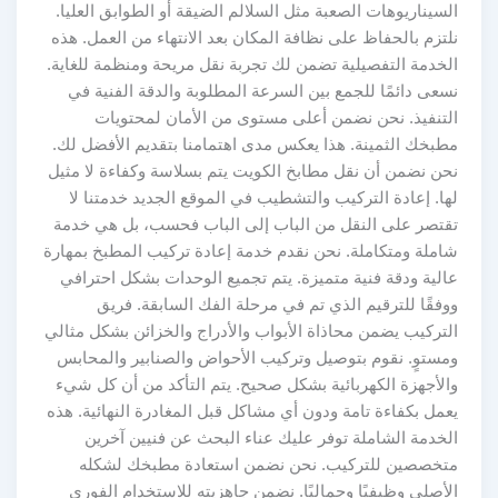
السيناريوهات الصعبة مثل السلالم الضيقة أو الطوابق العليا.
نلتزم بالحفاظ على نظافة المكان بعد الانتهاء من العمل. هذه
الخدمة التفصيلية تضمن لك تجربة نقل مريحة ومنظمة للغاية.
نسعى دائمًا للجمع بين السرعة المطلوبة والدقة الفنية في
التنفيذ. نحن نضمن أعلى مستوى من الأمان لمحتويات
مطبخك الثمينة. هذا يعكس مدى اهتمامنا بتقديم الأفضل لك.
نحن نضمن أن نقل مطابخ الكويت يتم بسلاسة وكفاءة لا مثيل
لها. إعادة التركيب والتشطيب في الموقع الجديد خدمتنا لا
تقتصر على النقل من الباب إلى الباب فحسب، بل هي خدمة
شاملة ومتكاملة. نحن نقدم خدمة إعادة تركيب المطبخ بمهارة
عالية ودقة فنية متميزة. يتم تجميع الوحدات بشكل احترافي
ووفقًا للترقيم الذي تم في مرحلة الفك السابقة. فريق
التركيب يضمن محاذاة الأبواب والأدراج والخزائن بشكل مثالي
ومستوٍ. نقوم بتوصيل وتركيب الأحواض والصنابير والمحابس
والأجهزة الكهربائية بشكل صحيح. يتم التأكد من أن كل شيء
يعمل بكفاءة تامة ودون أي مشاكل قبل المغادرة النهائية. هذه
الخدمة الشاملة توفر عليك عناء البحث عن فنيين آخرين
متخصصين للتركيب. نحن نضمن استعادة مطبخك لشكله
الأصلي وظيفيًا وجماليًا. نضمن جاهزيته للاستخدام الفوري