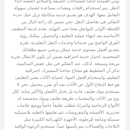
نولي اهتماماً خاصاً للمساحات الضيقة والسلالم الصعبة أثناء
النقل. يتم استخدام رافعات ومعدات مساعدة لضمان سهولة
التعامل معها. الهدف هو تقديم خدمة متكاملة تزيل عنك عبء
التفكير في تفاصيل النقل. نحن نضمن لك راحة البال من
اللحظة الأولى للتواصل معنا حتى النهاية. نقدم خدمة التنظيف
الأساسية بعد انتهاء عملية النغليف والتحميل. يمكنك رؤية
الفرق الواضح بين خدماتنا وخدمات النقل التقليدية. نلتزم
بتقديم أفضل مستوى خدمة ممكن يرضي جميع تطلعاتك
الشخصية. اختيار خدمة احترافية يضمن أن يكون الانتقال تجربة
مريحة وممتعة. لذلك، عند التفكير في نقل عفش السالمية،
تذكر أن التخطيط هو مفتاح نجاحنا المشترك. احترافية
التغليف واستخدام أفضل المواد لحماية الأثاث يعتبر التغليف
هو خط الدفاع الأول عن الأثاث ضد أي ضرر محتمل. نحن لا
نستخدم مواد تغليف عادية بل نختار الأفضل والأكثر متانة. لكل
نوع من الأثاث والمقتنيات طريقة تغليف ومواد مخصصة له.
الألواح الزجاجية والمرايا تتطلب تغليفاً خاصاً ووضع علامات
تحذيرية. الأقمشة والمفروشات تتم تغليفها بأغطية بلاستيكية
سميكة ومانعة للرطوبة. الأجهزة الكهربائية الكبيرة مثل
الثلاجات والغسالات يتم تأمينها جيداً. نستخدم الرغوة الواقية