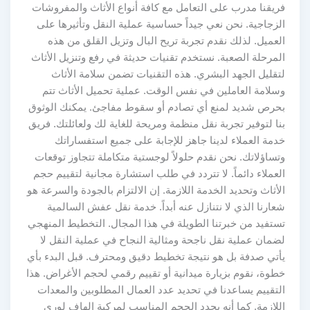
فريقنا مدرب على التعامل مع كافة أنواع الأثاث والمفروشات
الزجاجية. نحن نعي جيداً حساسية عملية النقل وتأثيرها على
العميل. لذلك نقدم تجربة تريح البال وتزيل القلق من هذه
المرحلة الصعبة. نستخدم تقنيات حديثة في رفع وتنزيل الأثاث
لتقليل الجهد البشري. هذه التقنيات تضمن سلامة الأثاث
وسلامة العاملين في نفس الوقت. عملية تحميل الأثاث تتم
بحرص شديد لمنع أي تصادم أو سقوط مفاجئ. يمكنك الوثوق
بنا لتوفير تجربة نقل منظمة ومريحة للغاية لك ولعائلتك. فريق
خدمة العملاء لدينا جاهز للإجابة على جميع استفساراتك
وتساؤلاتك. نحن نقدم حلولاً لوجستية متكاملة تتجاوز توقعات
العملاء دائماً. لا تتردد في طلب استشارة مجانية لتقييم حجم
الأثاث وتحديد الخدمة اللازمة. إن الالتزام بالجودة والسرعة هو
شعارنا الذي لا نتنازل عنه أبداً. خدمة نقل عفش السالمية
تستفيد من خبرتنا الطويلة في هذا المجال. التخطيط المنهجي
لضمان عملية نقل ناجحة ومثالية النجاح في عملية النقل لا
يأتي صدفة بل هو نتيجة تخطيط دقيق ومحترف. قبل البدء بأي
خطوة، نقوم بزيارة ميدانية أو تقييم رقمي لحجم الأغراض. هذا
التقييم يساعدنا في تحديد عدد العمال المطلوبين والمعدات
اللازمة. كما أنه يحدد الحجم المناسب لمركبة الهاف لوري