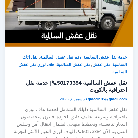
,
,
خدمة نقل عفش السالمية
رقم نقل عفش السالمية
نقل اثاث
,
,
,
السالمية
نقل عفش
نقل عفش السالمية
هاف لوري نقل عفش
السالمية
نقل عفش السالمية 50173384📞| خدمة نقل
احترافية بالكويت
qmedia85@gmail.com
/
ديسمبر 7, 2025
نقل عفش السالمية دليلك المتكامل لخدمة هاف لوري
باحترافية وسرعة. تغليف فائق الجودة، فنيون متخصصون،
أسعار تنافسية، وتخطيط منهجي لضمان انتقال آمن وسلس.
اتصل بنا الآن 50173384📞. الهاف لوري الخيار الأمثل لتجربة