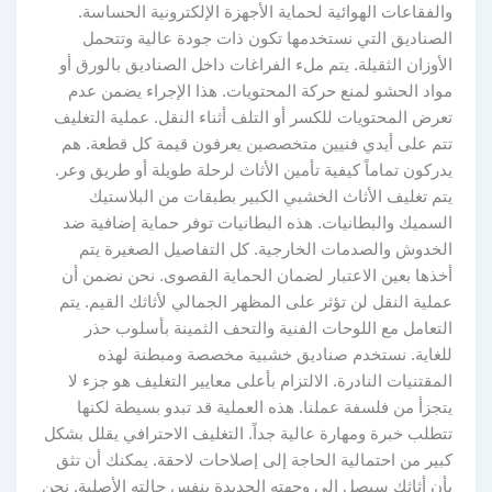
والفقاعات الهوائية لحماية الأجهزة الإلكترونية الحساسة.
الصناديق التي نستخدمها تكون ذات جودة عالية وتتحمل
الأوزان الثقيلة. يتم ملء الفراغات داخل الصناديق بالورق أو
مواد الحشو لمنع حركة المحتويات. هذا الإجراء يضمن عدم
تعرض المحتويات للكسر أو التلف أثناء النقل. عملية التغليف
تتم على أيدي فنيين متخصصين يعرفون قيمة كل قطعة. هم
يدركون تماماً كيفية تأمين الأثاث لرحلة طويلة أو طريق وعر.
يتم تغليف الأثاث الخشبي الكبير بطبقات من البلاستيك
السميك والبطانيات. هذه البطانيات توفر حماية إضافية ضد
الخدوش والصدمات الخارجية. كل التفاصيل الصغيرة يتم
أخذها بعين الاعتبار لضمان الحماية القصوى. نحن نضمن أن
عملية النقل لن تؤثر على المظهر الجمالي لأثاثك القيم. يتم
التعامل مع اللوحات الفنية والتحف الثمينة بأسلوب حذر
للغاية. نستخدم صناديق خشبية مخصصة ومبطنة لهذه
المقتنيات النادرة. الالتزام بأعلى معايير التغليف هو جزء لا
يتجزأ من فلسفة عملنا. هذه العملية قد تبدو بسيطة لكنها
تتطلب خبرة ومهارة عالية جداً. التغليف الاحترافي يقلل بشكل
كبير من احتمالية الحاجة إلى إصلاحات لاحقة. يمكنك أن تثق
بأن أثاثك سيصل إلى وجهته الجديدة بنفس حالته الأصلية. نحن