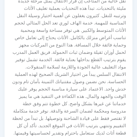
نقل خالية من المتاعب إن قرار الانتقال يمثل مرحلة جديدة
مليئة بالتحديات. تبدأ هذه التحديات بعملية تغليف الأثاث
وترتيبه للنقل. كثيرون يغفلون عن أهمية اختيار وسيلة النقل
المناسبة للمهمة. خدمة الهاف لوري تعد الحل المثالي لحجم
الأثاث المتوسط والكبير. هي توفر مساحة واسعة ومحمية
تناسب أغراض منزلك بالكامل. الأثاث يحتاج إلى تعامل خاص
وحماية فائقة خلال المسافة. هذا النوع من المركبات مجهز
لحمل أوزان ثقيلة وضمان ثبات الحمولة. فريق العمل المدرب
يقوم بترتيب القطع بداخلها بعناية فائقة. الخدمة تشمل توفير
مواد التغليف عالية الجودة واللازمة لسلامة المنقولات.
الانتقال السلس يبدأ من اختيار الشريك الصحيح لهذه العملية
الحساسة. نحن نضمن وصول مقتنياتك الثمينة بأمان تام ودون
خدش واحد. الاعتماد على سيارة مناسبة الحجم يوفر عليك
الوقت والجهد والمال. هذه الكفاءة في التنفيذ هي ما يميز
خدماتنا عن غيرها بشكل واضح. كل خطوة تتم وفق خطة
مدروسة ومحكمة لضمان السرعة والدقة. نوفر خدمة متكاملة
لا تقتصر فقط على قيادة الشاحنة وتوصيلها. بل تبدأ من لحظة
التقييم وتنتهي بترتيب الأثاث في الموقع الجديد. تأكد أن كل
قطعة أثاث لديك ستعامل باحترام وتقدير لحساسيتها وقيمتها.