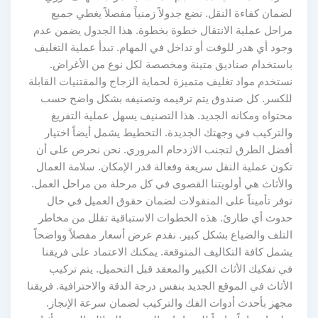
لضمان كفاءة النقل. نضع جدولاً زمنياً مفصلاً يغطي جميع
مراحل عملية الانتقال خطوة بخطوة. هذا الجدول يضمن عدم
وجود أي هدر للوقت أو تداخل في المهام. تبدأ عملية التغليف
باستخدام صناديق متينة ومخصصة لكل نوع من الأغراض.
نستخدم مواد تغليف متميزة لحماية الزجاج والمقتنيات القابلة
للكسر. كل صندوق يتم ترقيمه وتصنيفه بشكل واضح حسب
محتواه ومكانه الجديد. هذا التصنيف يسهل عملية التفريغ
والتركيب في وجهتك الجديدة. التخطيط يشمل أيضاً اختيار
أفضل الطرق لتجنب الازدحام المروري. نحن نحرص على أن
تكون عملية النقل سريعة وفعالة قدر الإمكان. سلامة العمال
والأثاث هي أولويتنا القصوى في كل مرحلة من مراحل العمل.
نوفر تأميناً على المنقولات لضمان حقوق العميل في حال
حدوث أي طارئ. هذه الخطوات الاستباقية تقلل من مخاطر
التلف والضياع بشكل كبير. نقدم عرض أسعار مفصلاً وواضحاً
يشمل كافة التكاليف المتوقعة. يمكنك الاعتماد على فريقنا
في تفكيك الأثاث الكبير والمعقد قبل التحميل. يتم تركيب
الأثاث في الموقع الجديد بنفس درجة الدقة والاحترافية. فريقنا
مجهز بأحدث أدوات الفك والتركيب لضمان سرعة الإنجاز.