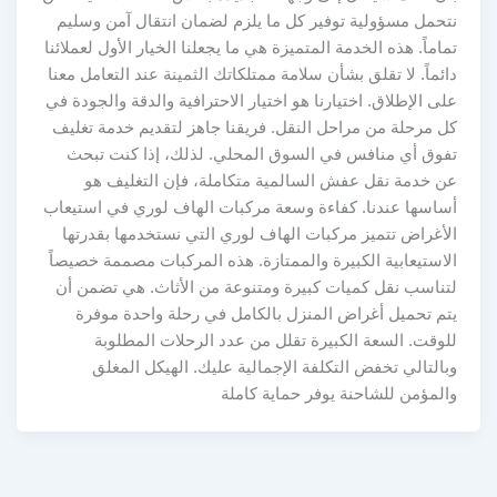
نتحمل مسؤولية توفير كل ما يلزم لضمان انتقال آمن وسليم
تماماً. هذه الخدمة المتميزة هي ما يجعلنا الخيار الأول لعملائنا
دائماً. لا تقلق بشأن سلامة ممتلكاتك الثمينة عند التعامل معنا
على الإطلاق. اختيارنا هو اختيار الاحترافية والدقة والجودة في
كل مرحلة من مراحل النقل. فريقنا جاهز لتقديم خدمة تغليف
تفوق أي منافس في السوق المحلي. لذلك، إذا كنت تبحث
عن خدمة نقل عفش السالمية متكاملة، فإن التغليف هو
أساسها عندنا. كفاءة وسعة مركبات الهاف لوري في استيعاب
الأغراض تتميز مركبات الهاف لوري التي نستخدمها بقدرتها
الاستيعابية الكبيرة والممتازة. هذه المركبات مصممة خصيصاً
لتناسب نقل كميات كبيرة ومتنوعة من الأثاث. هي تضمن أن
يتم تحميل أغراض المنزل بالكامل في رحلة واحدة موفرة
للوقت. السعة الكبيرة تقلل من عدد الرحلات المطلوبة
وبالتالي تخفض التكلفة الإجمالية عليك. الهيكل المغلق
والمؤمن للشاحنة يوفر حماية كاملة