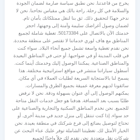
يخرج من قاعدتنا. نحن نطبق سياسة صارمة لضمان الجودة
والسلامة في كل رحلة. راحة بالك هي مقياس نجاحنا. نحن لا
ندخر جهدًا لتحقيق ذلك. ثق بنا لنقل ممتلكاتك بأمان تام.
لضمان وصول أغراضك سليمة وآمنة إلى وجهتها، احجز
خدمتك الآن بالاتصال على 50173384. تغطية شاملة لجميع
المناطق مع هاف لوري خدماتنا لا تقتصر على منطقة محددة.
نحن نقدم تغطية واسعة تشمل جميع أنحاء البلاد. سواء كنت
في قلب المدينة أو في ضواحيها. أو حتى في المناطق البعيدة
والمناطق الصناعية. يمكننا الوصول إليك وخدمتك أينما كنت.
أسطول سياراتنا منتشر في مواقع استراتيجية مختلفة. هذا
يسمح لنا بالاستجابة السريعة لطلبات العملاء في أي مكان.
سائقونا لديهم معرفة عميقة بجميع الطرق والمسارات.
يمكنهم الوصول إلى أي عنوان بسهولة ودقة. نحن لا نرفض
طلبًا بسبب بعد المسافة. هدفنا هو جعل خدمات النقل متاحة
للجميع. نحن نخدم المناطق السكنية والتجارية والصناعية على
حد سواء. إذا كنت تنتقل إلى منزل جديد في مدينة أخرى. أو
تحتاج لتوصيل بضائع إلى فرع شركتك في منطقة بعيدة. نحن
الخيار الأمثل لك. تغطيتنا الشاملة توفر عليك عناء البحث عن
شركات نقل متعددة. نحن نقدم لك حلاً واحدًا لجميع