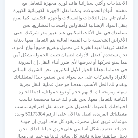
الاحتياجات وأكثر. سياراتنا هاف لوري مجهزة للتعامل مع
مختلف أنواع الحمولات. يمكننا نقل الأجهزة الكهربائية الكبيرة
بأمان تام. مثل الثلاجات والغسالات وأجهزة التكييف. كما نقوم
بنقل المواد الإنشائية للمقاولين وأصحاب المشاريع. نحن
نساعدك في نقل الأثاث المكتبي عند تغيير مقر شركتك. حتى
الأغراض الشخصية ذات القيمة العالية يتم التعامل معها بعناية
فائقة. فريقنا لديه الخبرة في تحميل وتفريغ جميع أنواع المواد.
نحن نستخدم أفضل الأدوات لضمان تثبيت الحمولة بشكل آمن.
هذا يمنع تحركها أو تعرضها لأي ضرر أثناء النقل. إن المرونة
في خدماتنا تجعلنا الخيار الأول للكثيرين. نحن الشريك المثالي
للأفراد والشركات على حد سواء. نحن نستمع جيدًا لمتطلباتك
ونقدم لك الحل الأنسب. هدفنا هو جعل عملية النقل تجربة
سهلة ومريحة لك. لا يهم حجم أو نوع حمولتك، لدينا الخبرة
الكافية للتعامل معها. نحن نقدم لك خدمة مخصصة تناسب
احتياجاتك بالضبط. للحصول على خدمة نقل احترافية تناسب
متطلباتك الفريدة، اتصل بنا الآن على الرقم 50173384 وحدد
موعدك. فريق عمل محترف يقود كل هاف لوري إن جودة
خدماتنا تعتمد بشكل أساسي على فريق عملنا. لذلك، نحن
نختار سائقينا بعناية فائقة. كل سائق لدينا هو خبير في مجال