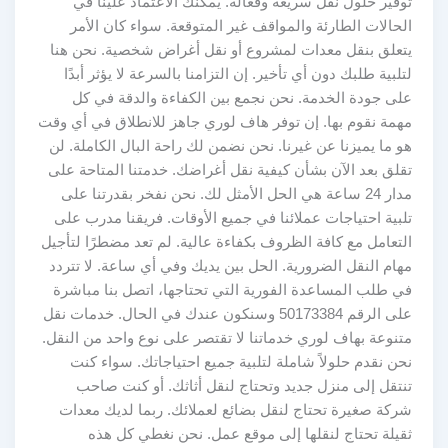
توفير حلول نقل سريعة وفعالة. يمكنك الاعتماد علينا في
الحالات الطارئة والمواقف غير المتوقعة. سواء كان الأمر
يتعلق بنقل معدات لمشروع أو نقل أغراض شخصية. نحن هنا
لتلبية طلبك دون أي تأخير. إن التزامنا بالسرعة لا يؤثر أبدًا
على جودة الخدمة. نحن نجمع بين الكفاءة والدقة في كل
مهمة نقوم بها. إن توفر هاف لوري جاهز للانطلاق في أي وقت
هو ما يميزنا عن غيرنا. نحن نضمن لك راحة البال الكاملة. لن
تقلق بعد الآن بشأن كيفية نقل أغراضك. خدمتنا المتاحة على
مدار 24 ساعة هي الحل الأمثل لك. نحن نفخر بقدرتنا على
تلبية احتياجات عملائنا في جميع الأوقات. فريقنا مدرب على
التعامل مع كافة الظروف بكفاءة عالية. لم تعد مضطرًا لتأجيل
مهام النقل الضرورية. الحل بين يديك وفي أي ساعة. لا تتردد
في طلب المساعدة الفورية التي تحتاجها، اتصل بنا مباشرة
على الرقم 50173384 وسنكون عندك في الحال. خدمات نقل
متنوعة بهاف لوري خدماتنا لا تقتصر على نوع واحد من النقل.
نحن نقدم حلولاً شاملة لتلبية جميع احتياجاتك. سواء كنت
تنتقل إلى منزل جديد وتحتاج لنقل أثاثك. أو كنت صاحب
شركة صغيرة تحتاج لنقل بضائع لعملائك. ربما لديك معدات
ثقيلة تحتاج لنقلها إلى موقع عمل. نحن نغطي كل هذه