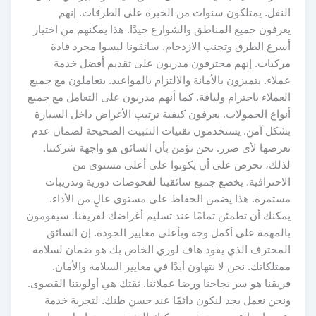
النقل. يمتلكون سنوات من الخبرة على الطرقات. إنهم
يعرفون جميع المناطق والشوارع جيدًا. هذا يمكنهم من اختيار
أسرع الطرق وتجنب الازدحام. سائقونا ليسوا مجرد قادة
مركبات. إنهم محترفون مدربون على تقديم أفضل خدمة
عملاء. يتميزون بالأمانة والالتزام بالمواعيد. يتعاملون مع جميع
العملاء باحترام ولباقة. كما أنهم مدربون على التعامل مع جميع
أنواع الحمولات. يعرفون كيفية ترتيب الأغراض داخل السيارة
بشكل آمن. يستخدمون تقنيات التثبيت الصحيحة لضمان عدم
تعرضها لأي ضرر. نحن نؤمن بأن السائق هو واجهة شركتنا.
لذلك، نحرص على أن يكونوا على أعلى مستوى من
الاحترافية. يخضع جميع سائقينا لفحوصات دورية وتدريبات
مستمرة. هذا يضمن الحفاظ على مستوى عالٍ من الأداء.
يمكنك أن تطمئن تمامًا عند تسليم أغراضك لفريقنا. سيقومون
بالمهمة على أكمل وجه وبأعلى معايير الجودة. إن السائق
المحترف الذي يقود هاف لوري الخاص بك هو ضمان لسلامة
ممتلكاتك. نحن لا نتهاون أبدًا في معايير السلامة والأمان.
فريقنا هو سر نجاحنا ورضا عملائنا. ثقتك هي أولويتنا القصوى.
ونحن نعمل بجد لنكون دائمًا عند حسن ظنك. لتجربة خدمة