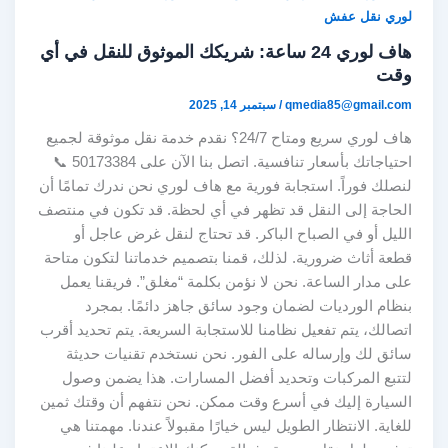
لوري نقل عفش
هاف لوري 24 ساعة: شريكك الموثوق للنقل في أي
وقت
qmedia85@gmail.com
/
سبتمبر 14, 2025
هاف لوري سريع ومتاح 24/7؟ نقدم خدمة نقل موثوقة لجميع
احتياجاتك بأسعار تنافسية. اتصل بنا الآن على 50173384 📞
لنصلك فوراً. استجابة فورية مع هاف لوري نحن ندرك تمامًا أن
الحاجة إلى النقل قد تظهر في أي لحظة. قد تكون في منتصف
الليل أو في الصباح الباكر. قد تحتاج لنقل غرض عاجل أو
قطعة أثاث ضرورية. لذلك، قمنا بتصميم خدماتنا لتكون متاحة
على مدار الساعة. نحن لا نؤمن بكلمة “مغلق”. فريقنا يعمل
بنظام الورديات لضمان وجود سائق جاهز دائمًا. بمجرد
اتصالك، يتم تفعيل نظامنا للاستجابة السريعة. يتم تحديد أقرب
سائق لك وإرساله على الفور. نحن نستخدم تقنيات حديثة
لتتبع المركبات وتحديد أفضل المسارات. هذا يضمن وصول
السيارة إليك في أسرع وقت ممكن. نحن نتفهم أن وقتك ثمين
للغاية. الانتظار الطويل ليس خيارًا مقبولاً عندنا. مهمتنا هي