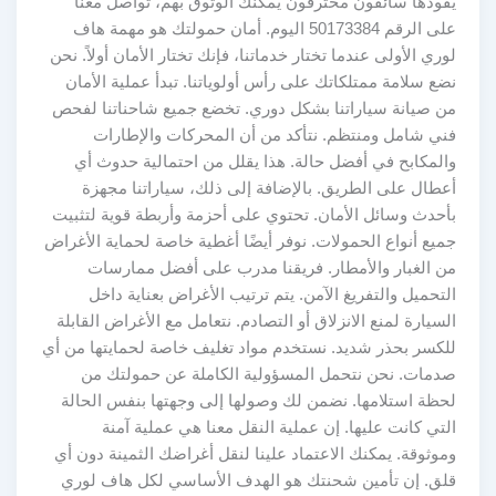
يقودها سائقون محترفون يمكنك الوثوق بهم، تواصل معنا
على الرقم 50173384 اليوم. أمان حمولتك هو مهمة هاف
لوري الأولى عندما تختار خدماتنا، فإنك تختار الأمان أولاً. نحن
نضع سلامة ممتلكاتك على رأس أولوياتنا. تبدأ عملية الأمان
من صيانة سياراتنا بشكل دوري. تخضع جميع شاحناتنا لفحص
فني شامل ومنتظم. نتأكد من أن المحركات والإطارات
والمكابح في أفضل حالة. هذا يقلل من احتمالية حدوث أي
أعطال على الطريق. بالإضافة إلى ذلك، سياراتنا مجهزة
بأحدث وسائل الأمان. تحتوي على أحزمة وأربطة قوية لتثبيت
جميع أنواع الحمولات. نوفر أيضًا أغطية خاصة لحماية الأغراض
من الغبار والأمطار. فريقنا مدرب على أفضل ممارسات
التحميل والتفريغ الآمن. يتم ترتيب الأغراض بعناية داخل
السيارة لمنع الانزلاق أو التصادم. نتعامل مع الأغراض القابلة
للكسر بحذر شديد. نستخدم مواد تغليف خاصة لحمايتها من أي
صدمات. نحن نتحمل المسؤولية الكاملة عن حمولتك من
لحظة استلامها. نضمن لك وصولها إلى وجهتها بنفس الحالة
التي كانت عليها. إن عملية النقل معنا هي عملية آمنة
وموثوقة. يمكنك الاعتماد علينا لنقل أغراضك الثمينة دون أي
قلق. إن تأمين شحنتك هو الهدف الأساسي لكل هاف لوري