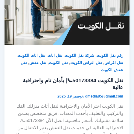
,
,
,
,
رقم نقل الكويت
شركة نقل الكويت
نقل اثاث
نقل اثاث الكويت
,
,
,
,
نقل اغراض
نقل اغراض الكويت
نقل الكويت
نقل عفش
نقل
عفش الكويت
نقل الكويت 50173384📞| بأمان تام واحترافية
عالية
qmedia85@gmail.com
/
نوفمبر 19, 2025
نقل الكويت اختر الأمان والاحترافية لنقل أثاث منزلك. الفك
والتركيب والتغليف بأحدث المعدات. فريق متخصص يضمن
سلامة مقتنياتك بأسعار تنافسية. اتصل الآن 50173384📞.
الاحترافية العالية في خدمات نقل العفش يعتبر الانتقال من