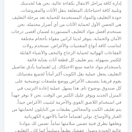
إدارة كافة مراحل الانتقال بكفاءة عالية. نحن هنا لخدمتك
وتلبية كافة احتياجاتك المتعلقة بنقل الأثاث والمفروشات.
جودة التغليف والمواد المستخدمة للحماية تعد مرحلة التغليف
هي الحصن الأول لحماية الأثاث من أي أضرار محتملة. نحن
نستخدم أفضل مواد التغليف المستوردة لضمان أقصى درجات
الأمان والحماية. يتوفر لدينا كراتين مقواة بأحجام مختلفة
لتناسب كافة أنواع المقتنيات والأغراض. نستخدم رولات
الفقاعات الهوائية لحماية الزجاج والتحف والأشياء القابلة
للكسر بسهولة. يتم تغليف كل قطعة أثاث بعناية فائقة
باستخدام مواد خاصة تمنع الاحتكاك. إن اهتمامنا بأدق تفاصيل
التغليف يجعل عملية نقل الكويت أكثر أماناً لجميع مقتنياتك.
يقوم فريقنا بتصنيف الأغراض ووضع ملصقات توضيحية على
كل صندوق بوضوح تام. هذا يسهل عملية إعادة الترتيب في
المنزل الجديد ويوفر عليك الكثير من الوقت. نحن لا نوفر جهداً
في استخدام اللاصق القوي والأحزمة لتثبيت الأغراض جيداً.
يتم تغليف الكنب والمجالس بطبقات من النايلون لحمايتها من
الغبار والأوساخ. نولي اهتماماً خاصاً بالأجهزة الكهربائية
ونغلفها بطرق فنية تضمن سلامتها تماماً. تضمن لك موادنا
عالية الجودة وصول عفشك نظيفاً وسليماً كما كان. التغليف