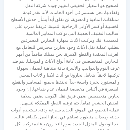
الصحيح هو المعيار الحقيقي لتقييم جودة شركة النقل
وكفاءتها. نحن نستثمر في أجود الخامات لأننا نقدر قيمة
ممتلكاتك المادية والمعنوية. لن تقلق أبداً بشأن خدش الأسطح
الخشبية أو كسر الأواني الزجاجية الثمينة. فريقنا مدرب على
أساليب التغليف الحديثة التي تواكب المعايير العالمية
المعتمدة. فك وتركيب الأثاث بمهارة النجارين المحترفين
تتطلب عملية نقل الأثاث وجود نجارين محترفين للتعامل مع
الغرف المعقدة والقطع الكبيرة. نحن نمتلك طاقماً من أمهر
النجارين المتخصصين في كافة أنواع الأثاث والموبيليا. يتم فك
غرف النوم والدواليب والأسرة بدقة متناهية لضمان سهولة
تركيبها لاحقاً. يتعامل نجارونا مع أثاث ايكيا والأثاث المحلي
والمستورد بخبرة واسعة جداً. نحتفظ بجميع المسامير والقطع
الصغيرة في أكياس مخصصة لضمان عدم ضياعها. إن وجود
نجارين متخصصين ضمن فريق نقل الكويت يضمن سلامة
العفش الخشبي تماماً. يتم ترقيم القطع المفككة لتسهيل
عملية التجميع في الموقع الجديد بسرعة ودقة. نستخدم أدوات
حديثة ومعدات متطورة تساهم في إنجاز العمل بكفاءة عالية.
بعد الوصول للمنزل الجديد يقوم النجارون بإعادة تركيب كل