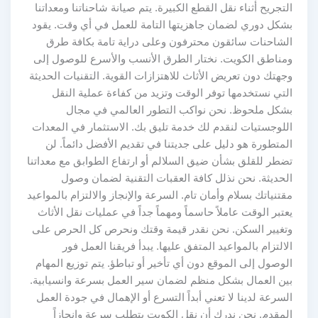
التجريح أثناء نقل القطع الكبيرة. يتم صيانة شاحناتنا ومعداتنا
بشكل دوري لضمان جاهزيتها التامة للعمل في أي وقت. يقود
الشاحنات سائقون محترفون وعلى دراية تامة بكافة طرق
ومناطق الكويت. نختار الطرق الأنسب والأسرع للوصول إلى
وجهتك دون تعريض الأثاث للاهتزازات القوية. التقنيات الحديثة
التي نستخدمها توفر الوقت وتزيد من كفاءة عملية النقل
بشكل ملحوظ. نحن نواكب التطور العالمي في مجال
اللوجستيات لنقدم لك خدمة تليق بك. الاستثمار في المعدات
المتطورة هو دليل على جديتنا في تقديم الأفضل دائماً. لن
تضطر للقلق بشأن ضيق السلالم أو ارتفاع الطوابق مع معداتنا
الحديثة. نحن نذلل كافة العقبات التقنية لضمان وصول
مقتنياتك بسلام وأمان تام. السرعة والإنجاز والالتزام بالمواعيد
يعتبر الوقت عاملاً حاسماً ومهماً جداً في عمليات نقل الأثاث
وتغيير السكن. نحن نقدر قيمة وقتك ونحرص كل الحرص على
الالتزام بالمواعيد المتفق عليها. يبدأ فريقنا العمل فور
الوصول إلى الموقع دون أي تأخير أو تباطؤ. يتم توزيع المهام
بين العمال بشكل منظم لضمان سير العمل بسرعة وانسيابية.
السرعة لدينا لا تعني أبداً التسرع أو الإهمال في جودة العمل
المقدم. نحن ندرك أن نقل الكويت يتطلب سرعة وإنجازاً