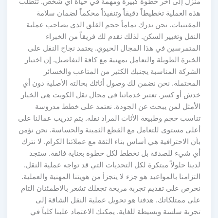
منزل إلى آخر خطوة كبيرة ومهمة في حياة أي شخص. تتطلب
هذه العملية تخطيطاً دقيقاً وتنفيذاً محكماً لضمان سلامة
المقتنيات. نحن ندرك تماماً حجم القلق الذي يصاحب عملية
النقل وتغيير السكن. لذلك نقدم لك فريقاً من الخبراء
المتمرسين في هذا المجال الحيوي. يعتمد نجاح النقل على
الخبرة الطويلة والتعامل بمهنية مع كافة التفاصيل. إن اختيار
الشركة المناسبة يجنبك الكثير من المتاعب والخسائر
المحتملة. نحن نضمن لك وصول أثاثك بحالته الأصلية دون أي
خدش أو كسر. تعتبر خدماتنا في مجال نقل الكويت هي الخيار
الأمثل لمن يبحث عن الجودة. نعتمد على خطط مدروسة
تناسب حجم وطبيعة الأثاث المراد نقله. يتم تدريب عمالنا على
أعلى مستوى للتعامل مع القطع الثمينة والحساسة. نحن نؤمن
بأن الاحترافية هي أساس بناء الثقة مع عملائنا الكرام. لا نترك
أي شيء للصدفة بل نخطط لكل خطوة بعناية فائقة. ستجد
لدينا حلولاً مبتكرة لكل التحديات التي قد تواجه عملية النقل.
التزامنا بالمواعيد هو جزء لا يتجزأ من هويتنا المهنية والعملية.
نحرص على تقديم تجربة مريحة تجعلك تشعر بالاطمئنان التام
على ممتلكاتك. هدفنا هو تحويل عملية النقل الشاقة إلى
تجربة سلسة وبسيطة للغاية. يمكنك الاعتماد علينا كلياً في