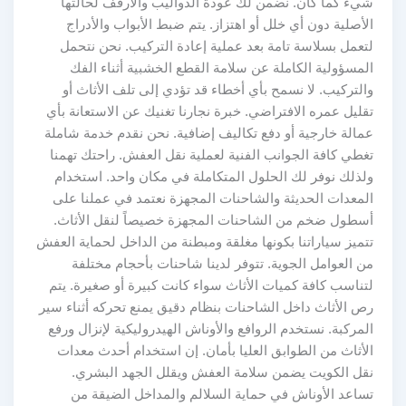
شيء كما كان. نضمن لك عودة الدواليب والأرفف لحالتها
الأصلية دون أي خلل أو اهتزاز. يتم ضبط الأبواب والأدراج
لتعمل بسلاسة تامة بعد عملية إعادة التركيب. نحن نتحمل
المسؤولية الكاملة عن سلامة القطع الخشبية أثناء الفك
والتركيب. لا نسمح بأي أخطاء قد تؤدي إلى تلف الأثاث أو
تقليل عمره الافتراضي. خبرة نجارنا تغنيك عن الاستعانة بأي
عمالة خارجية أو دفع تكاليف إضافية. نحن نقدم خدمة شاملة
تغطي كافة الجوانب الفنية لعملية نقل العفش. راحتك تهمنا
ولذلك نوفر لك الحلول المتكاملة في مكان واحد. استخدام
المعدات الحديثة والشاحنات المجهزة نعتمد في عملنا على
أسطول ضخم من الشاحنات المجهزة خصيصاً لنقل الأثاث.
تتميز سياراتنا بكونها مغلقة ومبطنة من الداخل لحماية العفش
من العوامل الجوية. تتوفر لدينا شاحنات بأحجام مختلفة
لتناسب كافة كميات الأثاث سواء كانت كبيرة أو صغيرة. يتم
رص الأثاث داخل الشاحنات بنظام دقيق يمنع تحركه أثناء سير
المركبة. نستخدم الروافع والأوناش الهيدروليكية لإنزال ورفع
الأثاث من الطوابق العليا بأمان. إن استخدام أحدث معدات
نقل الكويت يضمن سلامة العفش ويقلل الجهد البشري.
تساعد الأوناش في حماية السلالم والمداخل الضيقة من