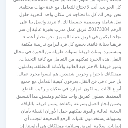
كل الجوانب. أنت لا تحتاج للتعامل مع عدة جهات مختلفة.
نحن نوفر لك كل ما تحتاجه في مكان واحد. لتجربة حلول
نقل شاملة ومصممة خصيصًا لك، لا تتردد واتصل بنا على
الرقم 50173384. فريق عمل مدرب بخبرة عالية إن سر
نجاحنا يكمن في فريق عملنا المتميز. نحن نختار أعضاء
فريقنا بعناية فائقة. يخضع كل فرد لبرامج تدريبية مكثفة
ومستمرة. يمتلك فريقنا سنوات طويلة من الخبرة في مجال
النقل. هذه الخبرة تمكنهم من التعامل مع كافة التحديات.
يتميز فريقنا بالاحترافية العالية والأمانة المطلقة. يعاملون
ممتلكاتك باحترام وحرص شديدين. هم ليسوا مجرد عمال،
بل خبراء في فن النقل. يعرفون كيفية التعامل مع جميع
أنواع الأثاث. يمتلكون المهارة في تفكيك وتركيب القطع
المعقدة. يعملون كفريق واحد متناغم ومنسق. هذا التنسيق
يضمن إنجاز العمل بسرعة وكفاءة. يتسم فريقنا باللياقة
البدنية العالية والقوة. يمكنهم حمل الأوزان الثقيلة بأمان
وسهولة. يستخدمون تقنيات الرفع الصحيحة لتجنب أي
إصابات. سلامة الفريق وسلامة ممتلكاتك هي أولويتنا. إن