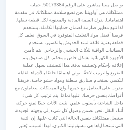
تواصل معنا مباشرة على الرقم 50173384. حماية
ممتلكاتك هي أولويتنا نحن نضع سلامة ممتلكاتك في مقدمة
اهتماماتنا. ندرك القيمة المادية والمعنوية لكل قطعة تنقلها.
لذا نتبع معايير صارمة لضمان حمايتها الكاملة. يستخدم
فريقنا أفضل مواد التغليف المتوفرة في السوق. نغلف كل
قطعة بعناية فائقة لمنع الخدوش والكسور. نستخدم
البطانيات الواقية للأثاث الخشبي والزجاجي. يتم تأمين
الأجهزة الكهربائية بشكل خاص ومحكم. كل صندوق يتم
إغلاقه بإحكام وتصنيفه بدقة. هذا التصنيف يسهل عملية
التفريغ والترتيب لاحقًا. نولي اهتمامًا خاصًا بالأشياء القابلة
للكسر. نستخدم صناديق مبطنة ومواد حشو خاصة. فريقنا
مدرب على التعامل مع جميع أنواع الممتلكات. يتعاملون مع
أغراضك بنفس حرصك عليها تمامًا. يتم ترتيب كل شيء
داخل الشاحنة بأسلوب علمي. نثبت الأثاث جيدًا لمنع حركته
أثناء النقل. نحن نضمن وصول كل شيء إلى وجهته الجديدة.
ستصل ممتلكاتك بنفس الحالة التي كانت عليها. إن الثقة
التي تمنحنا إياها هي مسؤوليتنا الكبرى. لهذا السبب، يُعتبر