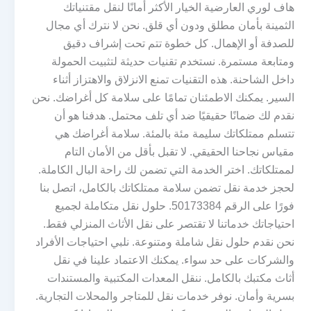
هاف لوري العارضية الخيار الأكثر أمانًا لنقل مقتنياتك
الثمينة بأمان مطلق ودون أي قلق. نحن لا نترك أي مجال
للصدفة أو الإهمال. كل خطوة تتم تحت إشراف دقيق
ومتابعة مستمرة. نستخدم تقنيات حديثة لتثبيت الحمولة
داخل الشاحنة. هذه التقنيات تمنع الانزلاق والاهتزاز أثناء
السير. يمكنك الاطمئنان تمامًا على سلامة كل أغراضك. نحن
نقدم لك ضمانًا حقيقيًا ضد أي تلف محتمل. هدفنا هو أن
تتسلم ممتلكاتك سليمة مئة بالمئة. سلامة أغراضك هي
مقياس نجاحنا الحقيقي. لا تقبل بأقل من الأمان التام
لممتلكاتك. اختر الخدمة التي تضمن لك راحة البال الكاملة.
لحجز خدمة نقل تضمن سلامة ممتلكاتك بالكامل، اتصل بنا
فورًا على الرقم 50173384. حلول نقل متكاملة لجميع
احتياجاتك خدماتنا لا تقتصر على نقل الأثاث المنزلي فقط.
نحن نقدم حلول نقل شاملة ومتنوعة. نلبي احتياجات الأفراد
والشركات على حد سواء. يمكنك الاعتماد علينا في نقل
أثاث مكتبك بالكامل. ننقل المعدات المكتبية والمستندات
بسرية وأمان. نوفر خدمات نقل للمتاجر والمحلات التجارية.