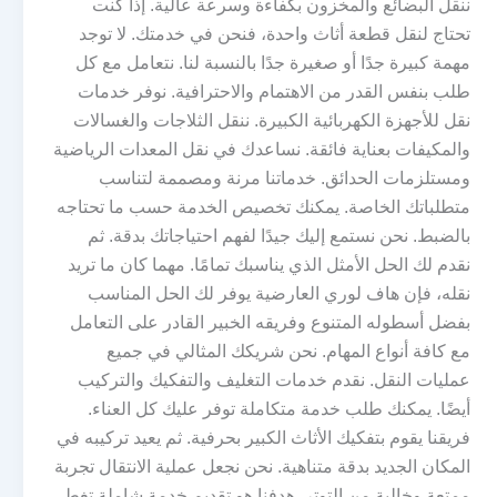
ننقل البضائع والمخزون بكفاءة وسرعة عالية. إذا كنت
تحتاج لنقل قطعة أثاث واحدة، فنحن في خدمتك. لا توجد
مهمة كبيرة جدًا أو صغيرة جدًا بالنسبة لنا. نتعامل مع كل
طلب بنفس القدر من الاهتمام والاحترافية. نوفر خدمات
نقل للأجهزة الكهربائية الكبيرة. ننقل الثلاجات والغسالات
والمكيفات بعناية فائقة. نساعدك في نقل المعدات الرياضية
ومستلزمات الحدائق. خدماتنا مرنة ومصممة لتناسب
متطلباتك الخاصة. يمكنك تخصيص الخدمة حسب ما تحتاجه
بالضبط. نحن نستمع إليك جيدًا لفهم احتياجاتك بدقة. ثم
نقدم لك الحل الأمثل الذي يناسبك تمامًا. مهما كان ما تريد
نقله، فإن هاف لوري العارضية يوفر لك الحل المناسب
بفضل أسطوله المتنوع وفريقه الخبير القادر على التعامل
مع كافة أنواع المهام. نحن شريكك المثالي في جميع
عمليات النقل. نقدم خدمات التغليف والتفكيك والتركيب
أيضًا. يمكنك طلب خدمة متكاملة توفر عليك كل العناء.
فريقنا يقوم بتفكيك الأثاث الكبير بحرفية. ثم يعيد تركيبه في
المكان الجديد بدقة متناهية. نحن نجعل عملية الانتقال تجربة
ممتعة وخالية من التوتر. هدفنا هو تقديم خدمة شاملة تغطي