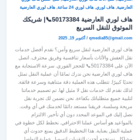
,
,
,
العارضية
هاف لوري
هاف لوري 24 ساعة
هاف لوري العارضية
هاف لوري العارضية 50173384📞| شريكك
الموثوق للنقل السريع
qmedia85@gmail.com
/
أكتوبر 19, 2025
هاف لوري العارضية لنقل سريع وآمن؟ نقدم أفضل خدمات
نقل العفش والأثاث بأسعار تنافسية وفريق محترف. اتصل
الآن على 50173384📞 للحجز الفوري. سرعة الاستجابة مع
هاف لوري العارضية نحن ندرك تمامًا أن عملية النقل تمثل
تحديًا كبيرًا. تتطلب هذه العملية دقة متناهية وسرعة فائقة.
لذلك نقدم لك خدمات نقل لا مثيل لها. تم تصميم خدماتنا
لتلبية جميع متطلباتك بكفاءة. نحن نضمن لك تجربة نقل
مريحة وسلسة. فريقنا مستعد دائمًا لخدمتك في أي وقت.
نصل إليك في الموعد المحدد دون أي تأخير. الالتزام
بالمواعيد هو أساس عملنا الاحترافي. نخطط لكل خطوة في
عملية النقل بعناية. هذا التخطيط الدقيق يمنع حدوث أي
مشاكل. نستخدم أحدث التقنيات لتسهيل عملية التواصل.