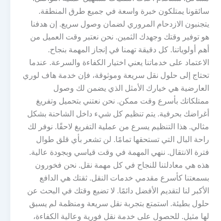
سائقونا يمتلكون خبرة واسعة في جميع طرق المنطقة.
يتجنبون الازدحام المروري لضمان وصول سريع. إن هدفنا
هو توفير وقتك وجهدك الثمين. نحن نعتبر وقت العميل من
أهم أولوياتنا. كل دقيقة تهمنا في إنجاز المهمة بنجاح.
الاعتماد على خدماتنا يعني اختيار الكفاءة والسرعة. عندما
تحتاج إلى حلول نقل سريعة وموثوقة، فإن خدمة هاف لوري
العارضية هي خيارك الأمثل الذي يضمن لك وصول
ممتلكاتك بأسرع وقت ممكن. نحن نعتني بتحميل وتفريغ
أغراضك بحرفية. يتم تنظيم كل شيء داخل الشاحنة بشكل
مثالي. هذا التنظيم يسرع من عملية التفريغ لاحقًا. نوفر لك
راحة البال التي تستحقها تمامًا. لن تشعر بأي قلق طوال
فترة الانتقال. ننهي المهمة في وقت قياسي وبجودة عالية.
هذه هي معادلتنا للنجاح في كل مهمة نقل. نحن فخورون
بسمعتنا كأسرع مقدمي خدمات النقل. ثقتك هي الدافع
الأكبر لنا لتقديم الأفضل دائمًا. لا تضيع وقتك في البحث عن
حلول بطيئة. استمتع بتجربة نقل سريعة ومنظمة لم يسبق
لها مثيل. للحصول على خدمة نقل فورية وعالية الكفاءة،