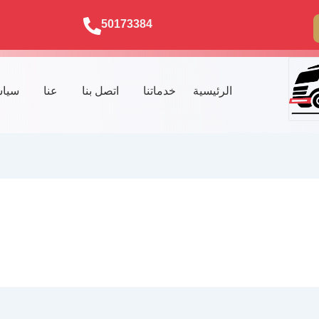
50173384
الرئيسية
خدماتنا
اتصل بنا
عنا
سياس