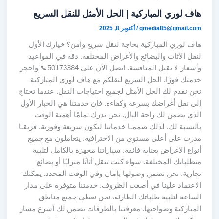
هاف لوري المباركية | الحل الأمثل للنقل السريع
qmedia85@gmail.com
/
أكتوبر 8, 2025
هاف لوري المباركية بحاجة لنقل سريع وآمن؟ خيارك الأول
لنقل الأثاث والبضائع والأغراض المختلفة. دقة في المواعيد
وأسعار لا تقبل المنافسة. اتصل الآن على 50173384📞 واحجز
خدمتك فورًا. الحل السريع لنقلكم مع هاف لوري المباركية
نحن نقدم لك الحل الأمثل لجميع احتياجات النقل. عندما تحتاج
إلى نقل أغراضك بسرعة وكفاءة. فإن خدمتنا هي الخيار الأول
الذي يضمن لك راحة البال. نحن ندرك تمامًا أهمية الوقت
بالنسبة لك. لذلك صممنا خدماتنا لتكون سريعة وفورية. فريقنا
مدرب على أعلى مستوى من الاحترافية. يتعاملون مع جميع
أنواع الأغراض بعناية فائقة. سياراتنا مجهزة بالكامل لتلبية
متطلباتك المختلفة. سواء كنت تنقل أثاثًا منزليًا أو بضائع
تجارية. نحن نضمن وصولها بأمان وفي الوقت المحدد. يمكنك
الاعتماد علينا في أصعب الظروف. خدمتنا متوفرة على مدار
الساعة لتلبية طلباتك الطارئة. نحن نغطي جميع مناطق
المباركية وضواحيها. معرفتنا بالطرقات تضمن لك أسرع مسار