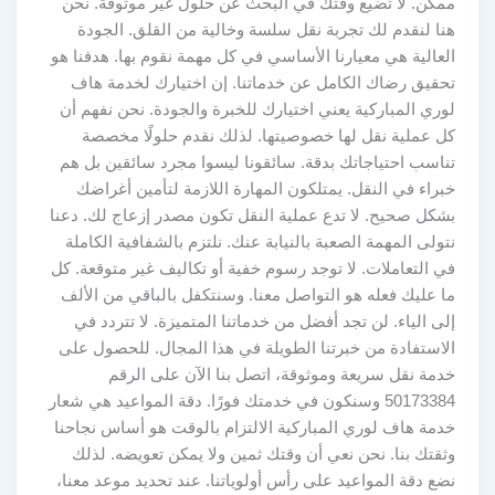
ممكن. لا تضيع وقتك في البحث عن حلول غير موثوقة. نحن
هنا لنقدم لك تجربة نقل سلسة وخالية من القلق. الجودة
العالية هي معيارنا الأساسي في كل مهمة نقوم بها. هدفنا هو
تحقيق رضاك الكامل عن خدماتنا. إن اختيارك لخدمة هاف
لوري المباركية يعني اختيارك للخبرة والجودة. نحن نفهم أن
كل عملية نقل لها خصوصيتها. لذلك نقدم حلولًا مخصصة
تناسب احتياجاتك بدقة. سائقونا ليسوا مجرد سائقين بل هم
خبراء في النقل. يمتلكون المهارة اللازمة لتأمين أغراضك
بشكل صحيح. لا تدع عملية النقل تكون مصدر إزعاج لك. دعنا
نتولى المهمة الصعبة بالنيابة عنك. نلتزم بالشفافية الكاملة
في التعاملات. لا توجد رسوم خفية أو تكاليف غير متوقعة. كل
ما عليك فعله هو التواصل معنا. وسنتكفل بالباقي من الألف
إلى الياء. لن تجد أفضل من خدماتنا المتميزة. لا تتردد في
الاستفادة من خبرتنا الطويلة في هذا المجال. للحصول على
خدمة نقل سريعة وموثوقة، اتصل بنا الآن على الرقم
50173384 وسنكون في خدمتك فورًا. دقة المواعيد هي شعار
خدمة هاف لوري المباركية الالتزام بالوقت هو أساس نجاحنا
وثقتك بنا. نحن نعي أن وقتك ثمين ولا يمكن تعويضه. لذلك
نضع دقة المواعيد على رأس أولوياتنا. عند تحديد موعد معنا،