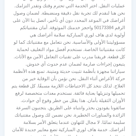
عمليات النقل. اختر الخدمة التي تحترم وقتك وتقدر التزامك.
نحن هنا لنقدم لك تجربة نقل دقيقة ومنضبطة. لضمان وصول
أغراضك في الموعد المحدد دون أي تأخير، اتصل بنا الآن على
الرقم 50173384 واحجز خدمتك الموثوقة. أمان مقتنياتكم
أولوية لدى هاف لوري المباركية سلامة أغراضك هي
مسؤوليتنا الأولى والأساسية. نحن نتعامل مع مقتنياتك كما لو
كانت مقتنياتنا الخاصة. نستخدم أفضل مواد التغليف لحماية
كل قطعة. فريقنا مدرب على تقنيات التعامل الآمن مع الأثاث.
يتبعون إجراءات صارمة لضمان عدم حدوث أي خدوش.
سياراتنا مجهزة بأنظمة تثبيت حديثة ومتينة. تمنع هذه الأنظمة
حركة الأغراض أثناء النقل. نحن نؤمن بأن الوقاية خير من
العلاج. لذلك نتخذ كل الاحتياطات اللازمة مسبقًا. كل قطعة يتم
تحميلها وتنزيلها بعناية فائقة. نستخدم معدات متخصصة لرفع
الأوزان الثقيلة بأمان. هذا يقلل من خطر وقوع أي حوادث.
سائقونا يقودون بحذر وانتباه على الطريق. يتجنبون السرعة
الزائدة والمناورات الخطيرة. نحن نضمن لك وصول مقتنياتك
سليمة تمامًا. لا مجال للتهاون عندما يتعلق الأمر بسلامة
أغراضك. خدمة هاف لوري المباركية تضع معايير جديدة للأمان