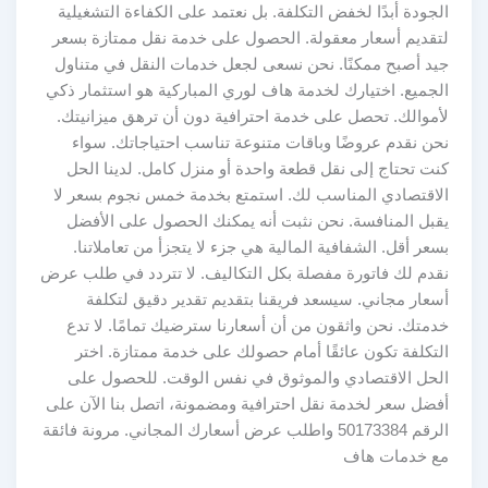
الجودة أبدًا لخفض التكلفة. بل نعتمد على الكفاءة التشغيلية
لتقديم أسعار معقولة. الحصول على خدمة نقل ممتازة بسعر
جيد أصبح ممكنًا. نحن نسعى لجعل خدمات النقل في متناول
الجميع. اختيارك لخدمة هاف لوري المباركية هو استثمار ذكي
لأموالك. تحصل على خدمة احترافية دون أن ترهق ميزانيتك.
نحن نقدم عروضًا وباقات متنوعة تناسب احتياجاتك. سواء
كنت تحتاج إلى نقل قطعة واحدة أو منزل كامل. لدينا الحل
الاقتصادي المناسب لك. استمتع بخدمة خمس نجوم بسعر لا
يقبل المنافسة. نحن نثبت أنه يمكنك الحصول على الأفضل
بسعر أقل. الشفافية المالية هي جزء لا يتجزأ من تعاملاتنا.
نقدم لك فاتورة مفصلة بكل التكاليف. لا تتردد في طلب عرض
أسعار مجاني. سيسعد فريقنا بتقديم تقدير دقيق لتكلفة
خدمتك. نحن واثقون من أن أسعارنا سترضيك تمامًا. لا تدع
التكلفة تكون عائقًا أمام حصولك على خدمة ممتازة. اختر
الحل الاقتصادي والموثوق في نفس الوقت. للحصول على
أفضل سعر لخدمة نقل احترافية ومضمونة، اتصل بنا الآن على
الرقم 50173384 واطلب عرض أسعارك المجاني. مرونة فائقة
مع خدمات هاف