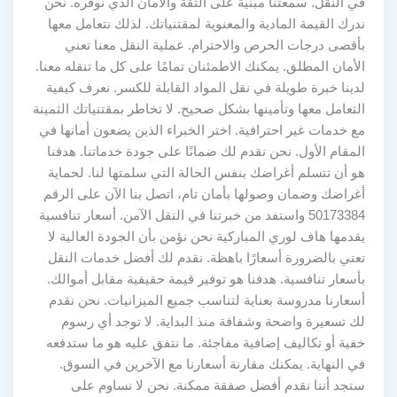
في النقل. سمعتنا مبنية على الثقة والأمان الذي نوفره. نحن
ندرك القيمة المادية والمعنوية لمقتنياتك. لذلك نتعامل معها
بأقصى درجات الحرص والاحترام. عملية النقل معنا تعني
الأمان المطلق. يمكنك الاطمئنان تمامًا على كل ما تنقله معنا.
لدينا خبرة طويلة في نقل المواد القابلة للكسر. نعرف كيفية
التعامل معها وتأمينها بشكل صحيح. لا تخاطر بمقتنياتك الثمينة
مع خدمات غير احترافية. اختر الخبراء الذين يضعون أمانها في
المقام الأول. نحن نقدم لك ضمانًا على جودة خدماتنا. هدفنا
هو أن تتسلم أغراضك بنفس الحالة التي سلمتها لنا. لحماية
أغراضك وضمان وصولها بأمان تام، اتصل بنا الآن على الرقم
50173384 واستفد من خبرتنا في النقل الآمن. أسعار تنافسية
يقدمها هاف لوري المباركية نحن نؤمن بأن الجودة العالية لا
تعني بالضرورة أسعارًا باهظة. نقدم لك أفضل خدمات النقل
بأسعار تنافسية. هدفنا هو توفير قيمة حقيقية مقابل أموالك.
أسعارنا مدروسة بعناية لتناسب جميع الميزانيات. نحن نقدم
لك تسعيرة واضحة وشفافة منذ البداية. لا توجد أي رسوم
خفية أو تكاليف إضافية مفاجئة. ما نتفق عليه هو ما ستدفعه
في النهاية. يمكنك مقارنة أسعارنا مع الآخرين في السوق.
ستجد أننا نقدم أفضل صفقة ممكنة. نحن لا نساوم على