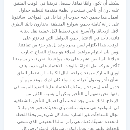
يمكنك أن تكون واثقًا تمامًا. سيصل فريقنا في الوقت المتفق
عليه دون أي تأخير. نستخدم أنظمة متقدمة لتنظيم جداول
العمل. هذا يضمن عدم حدوث أي تداخل في المواعيد. سائقونا
على دراية كاملة بجميع شوارع المنطقة. يختارون دائمًا الطرق
الأقل ازدحامًا والأسرع. نحن نخطط لكل عملية نقل بعناية
فائقة. نأخذ في الاعتبار جميع العوامل التي قد تؤثر على
الوقت. هذا الالتزام ليس مجرد وعد بل هو جزء من ثقافتنا.
نؤمن بأن احترام مواعيد العملاء هو مفتاح النجاح. تجارب
عملائنا السابقين تشهد على دقة مواعيدنا. نحن نفخر بسمعتنا
كأكثر شركة نقل التزامًا بالوقت. الاعتماد على خدمة هاف
لوري المباركية يمنحك راحة البال الكاملة. لن تضطر للقلق
بشأن تأخر وصول أغراضك. سواء كان لديك موعد مهم أو
جدول أعمال مزدحم. يمكنك الاعتماد علينا لتنفيذ المهمة في
وقتها. نحن نتفهم أن التأخير يمكن أن يسبب الكثير من
الإزعاج. لذلك نعمل بجد لتجنب أي احتمال للتأخير. الشفافية
في المواعيد هي مبدؤنا. نبلغك بأي تحديثات فور حدوثها. لا
مجال للمفاجآت غير السارة معنا. كل شيء يتم وفقًا للخطة
المحددة مسبقًا. ثقتك هي رأس مالنا الحقيقي الذي نسعى
للحفاظ عليه. نحن نعمل لنكون شريكك الموثوق في كل