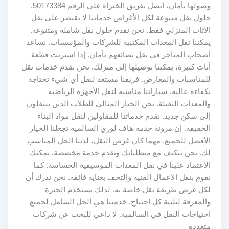
وصولها بأمان، اتصل بفريق الخبراء على الرقم 50173384.
حلول نقل متنوعة لكل الأغراض خدماتنا لا تقتصر على نقل
الأثاث المنزلي فقط. نحن نقدم حلول نقل شاملة ومتنوعة.
يمكننا نقل المعدات المكتبية للشركات والمؤسسات. نساعد
أصحاب المتاجر في نقل بضائعهم بأمان. إذا اشتريت قطعة
أثاث كبيرة، يمكننا توصيلها إلى منزلك. نحن نقدم خدمات نقل
للمناسبات والمعارض. فريقنا مستعد لنقل أي شيء تحتاجه
بكفاءة عالية. سياراتنا مناسبة لنقل الأجهزة الرياضية
والمعدات الثقيلة. نحن الخيار المثالي للطلاب الذين ينتقلون
إلى سكن جديد. نقدم خدماتنا للمقاولين لنقل مواد البناء
الخفيفة. إن مرونة خدمة هاف لوري السالمية تجعلنا الخيار
الأفضل للجميع. مهما كان غرض النقل، لدينا الحل المناسب
لك. نحن نتكيف مع متطلباتك ونقدم خدمة مخصصة. يمكنك
الاعتماد علينا في نقل المعدات الموسيقية الحساسة. كما
نقوم بنقل الأعمال الفنية والتحف بعناية فائقة. نحن ندرك أن
لكل غرض طريقة نقل خاصة به. لذلك نستخدم الخبرة
والمعرفة لتلبية كل احتياج. خدمتنا هي الحل الشامل لجميع
احتياجات النقل في السالمية. لا داعي للبحث عن شركات
متعددة