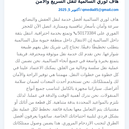
هاف لوري السالمية لنقل السريع والآمن
qmedia85@gmail.com
/
أكتوبر 5, 2025
هاف لوري السالمية أفضل خدمة لنقل العفش والبضائع.
سرعة وأمان بأسعار تنافسية وممتازة. اتصل الآن للحجز
الفوري على 50173384📞 وتمتع بخدمة احترافية. انتقل بثقة
داخل السالمية إن الانتقال داخل منطقة حيوية مثل السالمية
يتطلب تخطيطًا دقيقًا. تحتاج إلى شريك نقل يفهم طبيعة
شوارعها. نحن نقدم لك خدمة نقل موثوقة ومحترفة. فريقنا
يتمتع بخبرة واسعة في جميع أنحاء السالمية. نحن نضمن لك
عملية نقل سلسة وخالية من القلق. يمكنك الاعتماد علينا في
كل خطوة من خطوات النقل. مهمتنا هي توفير الراحة والأمان
لك ولممتلكاتك. نحن نستخدم أحدث المعدات لضمان سلامة
أغراضك. سياراتنا مجهزة بالكامل لتناسب جميع أنواع
المنقولات. نحن ندرك أهمية الوقت والدقة في عملنا. لذلك
نلتزم بالمواعيد المحددة بدقة متناهية. كل قطعة من أثاثك أو
مقتنياتك يتم التعامل معها بعناية فائقة. نخطط لكل عملية نقل
بشكل فردي لتلبية احتياجاتك الخاصة. سائقونا يعرفون أفضل
الطرق لتجنب الازدحام المروري. هذا يضمن وصول ممتلكاتك