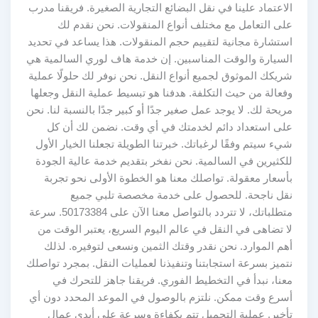
الاعتماد علينا في نقل البضائع التجارية الصغيرة. فريقنا مدرب
على التعامل مع مختلف أنواع المنقولات. نحن نقدم لك
استشارة مجانية لتقييم حجم المنقولات. هذا يساعد في تحديد
السيارة والوقت المناسبين. إن خدمة هاف لوري السالمية هي
شريكك الموثوق لجميع أنواع النقل. نحن نوفر لك حلولًا عملية
وفعالة من حيث التكلفة. هدفنا هو تبسيط عملية النقل وجعلها
مريحة لك. لا يوجد عمل صغير جدًا أو كبير جدًا بالنسبة لنا. نحن
على استعداد دائم لخدمتك في أي وقت. نضمن لك أن كل
شيء سيتم وفقًا لرغباتك. خبرتنا الطويلة تجعلنا الخيار الأول
للكثيرين في السالمية. نحن نفخر بتقديم خدمة عالية الجودة
بأسعار معقولة. تواصلك معنا هو الخطوة الأولى نحو تجربة
نقل ناجحة. للحصول على خدمة مخصصة تلبي جميع
متطلباتك، لا تتردد بالتواصل معنا الآن على 50173384. سرعة
لا تضاهى في النقل في عالم اليوم السريع، يعتبر الوقت من
أهم الموارد. نحن نقدر وقتك الثمين ونسعى لتوفيره. لذلك
نتميز بسرعة استجابتنا وتنفيذنا لعمليات النقل. بمجرد تواصلك
معنا، نبدأ في التخطيط الفوري. فريقنا جاهز للتحرك في
أسرع وقت ممكن. نلتزم بالوصول في الموعد المحدد دون أي
تأخير. عملية التحميل تتم بكفاءة وسرعة على أيدي عمال