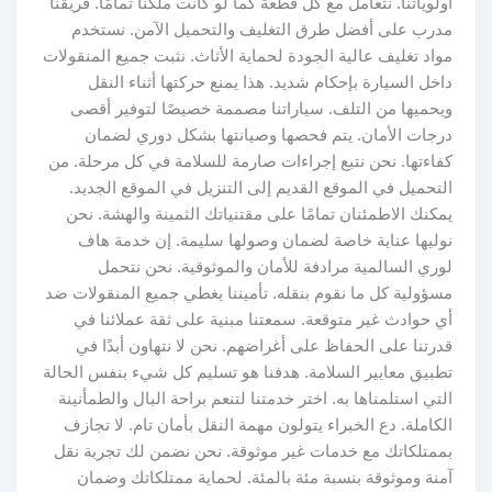
أولوياتنا. نتعامل مع كل قطعة كما لو كانت ملكنا تمامًا. فريقنا
مدرب على أفضل طرق التغليف والتحميل الآمن. نستخدم
مواد تغليف عالية الجودة لحماية الأثاث. نثبت جميع المنقولات
داخل السيارة بإحكام شديد. هذا يمنع حركتها أثناء النقل
ويحميها من التلف. سياراتنا مصممة خصيصًا لتوفير أقصى
درجات الأمان. يتم فحصها وصيانتها بشكل دوري لضمان
كفاءتها. نحن نتبع إجراءات صارمة للسلامة في كل مرحلة. من
التحميل في الموقع القديم إلى التنزيل في الموقع الجديد.
يمكنك الاطمئنان تمامًا على مقتنياتك الثمينة والهشة. نحن
نوليها عناية خاصة لضمان وصولها سليمة. إن خدمة هاف
لوري السالمية مرادفة للأمان والموثوقية. نحن نتحمل
مسؤولية كل ما نقوم بنقله. تأميننا يغطي جميع المنقولات ضد
أي حوادث غير متوقعة. سمعتنا مبنية على ثقة عملائنا في
قدرتنا على الحفاظ على أغراضهم. نحن لا نتهاون أبدًا في
تطبيق معايير السلامة. هدفنا هو تسليم كل شيء بنفس الحالة
التي استلمناها به. اختر خدمتنا لتنعم براحة البال والطمأنينة
الكاملة. دع الخبراء يتولون مهمة النقل بأمان تام. لا تجازف
بممتلكاتك مع خدمات غير موثوقة. نحن نضمن لك تجربة نقل
آمنة وموثوقة بنسبة مئة بالمئة. لحماية ممتلكاتك وضمان