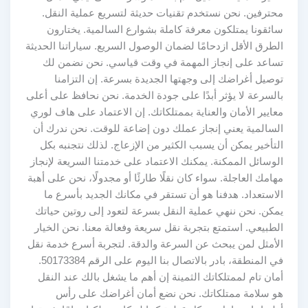
محترفين. نحن نستخدم تقنيات حديثة لتسريع عملية النقل.
سائقونا يمتلكون معرفة كاملة بشوارع السالمية. يختارون
الطرق الأقل ازدحامًا لضمان الوصول السريع. سياراتنا الحديثة
تساعد على إنجاز المهمة في وقت قياسي. نحن نضمن لك
توصيل أغراضك إلى وجهتها الجديدة بسرعة. إن التزامنا
بالسرعة لا يؤثر أبدًا على جودة الخدمة. نحن نحافظ على أعلى
معايير الأمان والعناية بممتلكاتك. إن الاعتماد على هاف لوري
السالمية يعني إنجاز عملك دون إضاعة للوقت. نحن ندرك أن
التأخير يمكن أن يسبب الكثير من الإزعاج. لذلك نتجنبه بكل
الوسائل الممكنة. يمكنك الاعتماد على خدمتنا السريعة لإنجاز
مهامك العاجلة. سواء كان نقلًا طارئًا أو مجدولًا، نحن على أهبة
الاستعداد. هدفنا هو أن تستقر في مكانك الجديد بأسرع ما
يمكن. نحن ننهي عملية النقل بسرعة لتعود إلى روتين حياتك
الطبيعي. استمتع بتجربة نقل سريعة وفعالة معنا. نحن الخيار
الأمثل لمن يبحث عن السرعة والدقة. لتجربة أسرع خدمة نقل
في المنطقة، بادر بالاتصال بنا اليوم على الرقم 50173384.
أمان تام لممتلكاتك الثمينة إن أهم ما يشغل بالك عند النقل
هو سلامة ممتلكاتك. نحن نضع أمان أغراضك على رأس