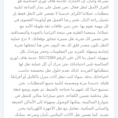
بسرعة وأمان. إن اختيارك لخدمة هاف لوري السالمية هو
القرار الأمثل لنقل فعال. نحن نعمل على مدار الساعة لتلبية
متطلبات عملائنا الكرام. خدمتنا لا تقتصر على النقل فقط بل
تشمل راحة البال. نعتبر رضا العميل هو أولويتنا القصوى في
كل مهمة نقوم بها. نحن نبني علاقات ثقة طويلة الأمد مع
عملائنا. سمعتنا الطيبة هي نتيجة التزامنا بالجودة والمصداقية.
نحن نضمن لك تجربة نقل مميزة تتجاوز توقعاتك. لا تدع عملية
النقل تكون مصدر قلق لك بعد اليوم. نحن هنا لنجعلها تجربة
إيجابية وسهلة. للمزيد من المعلومات وحجز موعدك بكل
سهولة، اتصل بنا الآن على الرقم 50173384. خدمة هاف لوري
السالمية تلبي احتياجاتك نحن ندرك أن كل عملية نقل لها
متطلباتها الفريدة. لذلك نقدم حلول نقل مخصصة تناسب
احتياجاتك بدقة. سواء كنت تنقل أثاث منزل بالكامل أو أغراضًا
قليلة. خدمتنا مرنة ومصممة لتلبية جميع المتطلبات. نحن
نستمع جيدًا لك لفهم ما تحتاجه بالضبط. ثم نقوم بوضع خطة
نقل محكمة تضمن الكفاءة. حجم سياراتنا مثالي للتنقل في
شوارع السالمية. يمكنها الوصول بسهولة إلى الأماكن الضيقة
والمباني السكنية. نتعامل مع نقل الأجهزة الكهربائية بحذر
شديد. كما نضمن نقل الأثاث المكتبي بأمان وسرعة. يمكنك