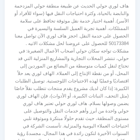
هاف لوري حولي الحديث عن طبيعة منطقة حولي المزدحمة
والنابضة بالحياة، وكثرة احتياجات النقل فيها (سواء للأفراد أو
الأسر). أهمية اختيار خدمة نقل موثوقة تحافظ على سلامة
الممتلكات. أهمية تجربة العميل السلسة واليسيرة في
الحصول على خدمة النقل. احجز هاف لوري الآن تواصل معنا
50173384 للحصول على عروضنا لحل مشكلات الاتيه .
مشكلات تواجه سكان حولي أصحاب الأعمال الصغيرة: في
حولي، تنتشر المحلات التجارية والمشاريع المنزلية التي قد
تحتاج لنقل كميات متوسطة من البضائع من الموردين إلى
المحل، أو من نقطة الإنتاج إلى العملاء. الهاف لوري يعد حلاً
اقتصاديًا وعمليًا لهذه الاحتياجات اللوجستية. توصيل الطلبات
الكبيرة: إذا كان لديك مشروع يقدم منتجات تتطلب نقلاً خاصًا
(مثل التحف، النباتات الكبيرة، أو الأدوات)، فإن الهاف لوري
يضمن وصولها بسلام. هاف لوري حولي تعتبر هاف لوري
حولي واحدة من أبرز وأهم خدمات النقل والتوصيل على
مستوى المنطقة، حيث تقدم حلولًا مبتكرة وموثوقة تلبي
احتياجات العملاء اليومية والمنزلية. تأسست الشركة في
السنوات الأخيرة لتكون رائدة في هذا المجال، مجسدةً رؤية