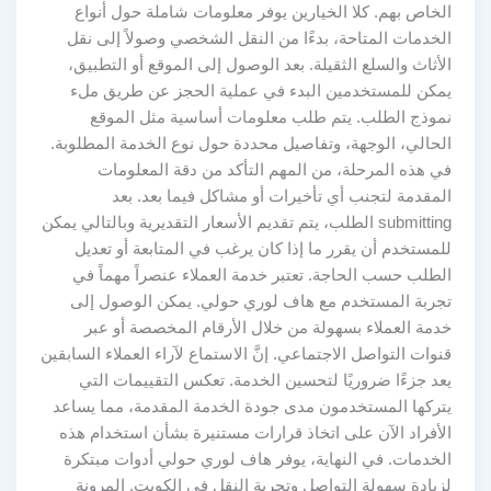
الخاص بهم. كلا الخيارين يوفر معلومات شاملة حول أنواع
الخدمات المتاحة، بدءًا من النقل الشخصي وصولاً إلى نقل
الأثاث والسلع الثقيلة. بعد الوصول إلى الموقع أو التطبيق،
يمكن للمستخدمين البدء في عملية الحجز عن طريق ملء
نموذج الطلب. يتم طلب معلومات أساسية مثل الموقع
الحالي، الوجهة، وتفاصيل محددة حول نوع الخدمة المطلوبة.
في هذه المرحلة، من المهم التأكد من دقة المعلومات
المقدمة لتجنب أي تأخيرات أو مشاكل فيما بعد. بعد
submitting الطلب، يتم تقديم الأسعار التقديرية وبالتالي يمكن
للمستخدم أن يقرر ما إذا كان يرغب في المتابعة أو تعديل
الطلب حسب الحاجة. تعتبر خدمة العملاء عنصراً مهماً في
تجربة المستخدم مع هاف لوري حولي. يمكن الوصول إلى
خدمة العملاء بسهولة من خلال الأرقام المخصصة أو عبر
قنوات التواصل الاجتماعي. إنَّ الاستماع لآراء العملاء السابقين
يعد جزءًا ضروريًا لتحسين الخدمة. تعكس التقييمات التي
يتركها المستخدمون مدى جودة الخدمة المقدمة، مما يساعد
الأفراد الآن على اتخاذ قرارات مستنيرة بشأن استخدام هذه
الخدمات. في النهاية، يوفر هاف لوري حولي أدوات مبتكرة
لزيادة سهولة التواصل وتجربة النقل في الكويت. المرونة