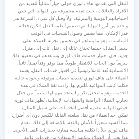
النقل التي تقدمها هاف لوري حولي خياراً مثالياً للعديد من
الأفراد والعائلات، حيث تقدم مجموعة من الفوائد التي تلبي
احتياجاتهم اليومية والمنزلية. أولاً وقبل كل شيء، السرعة هي
واحدة من أبرز المزايا. تم تصميم أنظمة النقل لتكون فعالة
قدر الإمكان، مما يضمن وصول الشحنات في الوقت
المناسب، وهو ما يساهم في تحسين تجربة العملاء. على
سبيل المثال، حينما تحتاج عائلة إلى نقل أثاث إلى منزل
جديد، فإن اختيار خدمات هاف لوري يساعدهم في تحقيق ذلك
سريعاً دون الحاجة للانتظار طويلاً، مما يوفر وقتاً ثميناً. ثانياً،
الاعتمادية تُعد عاملاً رئيسياً في اختيار خدمات النقل. يعتمد
العملاء على هاف لوري لتقديم خدمات موثوقة وبجودة عالية.
فكلما كانت المواعيد مُلتزم بها، زادت ثقة العملاء في هذه
الخدمة، وهو ما يجعل تكرار استخدامهم لها سليماً. من خلال
تجارب العملاء الراضية والشهادات الإيجابية، يُظهر هاف لوري
حولي التزامه بتقديم أفضل الخدمات. على سبيل المثال،
تمكن أحد العملاء من نقل سلعته القابلة للكسر دون أي أضرار،
مما أكسبه شعوراً بالأمان والثقة. بالإضافة إلى ذلك، تقدم
هاف لوري حلاً ذا تكلفة مناسبة مقارنة بخيارات النقل الأخرى.
هذا يعني أن العملاء يمكنهم الاستفادة من خدمات عالية