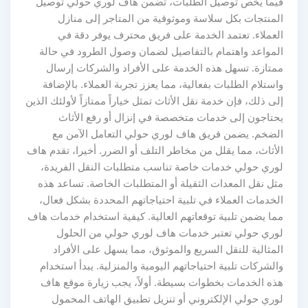
فيما يخص توصيل الطلبات، تضمن هاف لوري حولي توصيل
المنتجات بكل سلاسة وموثوقية من المتاجر إلى منازل
العملاء. تعتمد الخدمة على فريق محترف يوفر دقة في
المواعد واهتمام بالتفاصيل لضمان وصول الطرود في حالة
ممتازة. تسهل هذه الخدمة على الأفراد والشركات إرسال
واستلام الطلبات بفعالية، مما يعزز تجربة العملاء. بالإضافة
إلى ذلك، فإن خدمة نقل الأثاث تمثل خياراً ممتازاً لأولئك الذين
يحتاجون إلى خدمات متخصصة في إنزال أو رفع الأثاث
الضخم. يضمن فريق هاف لوري حولي التعامل الآمن مع
الأثاث، مما يقلل من مخاطر التلف أو الضرر. أخيرا، تقدم هاف
لوري حولي خدمات خاصة تناسب متطلبات النقل الفريدة،
مثل نقل المعدات الثقيلة أو المتطلبات الخاصة. تساعد هذه
الخدمات العملاء في تلبية احتياجاتهم المحددة بشكل فعال،
مما يضمن تلبية توقعاتهم العالية. كيفية استخدام خدمات هاف
لوري حولي تعتبر خدمات هاف لوري حولي من الحلول
المثالية للنقل السريع والموثوق، مما يسهل على الأفراد
والشركات تلبية احتياجاتهم اليومية والمنزلية. يبدأ استخدام
هذه الخدمات بخطوات بسيطة. أولاً، يجب زيارة موقع هاف
لوري حولي الإلكتروني أو تنزيل تطبيق الهاتف المحمول