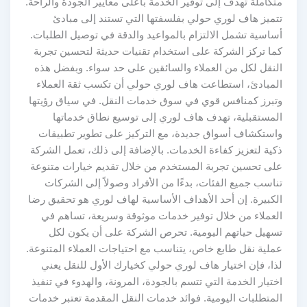
متكاملة تهدف إلى توفير الخدمة بأعلى معايير الجودة والراحة.
تتميز هاف لوري حولي بفلسفتها التي تستند إلى مبادئ
أساسية تشمل الالتزام بالمواعيد والدقة في توصيل الطلبات.
كما تركز الشركة على استخدام تقنيات حديثة لتحسين تجربة
النقل لكل من العملاء والسائقين على حد سواء. وبفضل هذه
المبادئ، استطاعت هاف لوري حولي أن تكسب ثقة العملاء
وتبرز كمنافس قوي في سوق خدمات النقل. في سياق رؤيتها
المستقبلية، تهدف هاف لوري إلى توسيع نطاق خدماتها
واستكشاف أسواق جديدة، مع التركيز على تطوير تطبيقات
ذكية لتعزيز كفاءة الخدمات. بالإضافة إلى ذلك، تعمل الشركة
على تحسين تجربة المستخدم من خلال تقديم خيارات متنوعة
تناسب جميع الفئات، بدءًا من الأفراد وصولاً إلى الشركات
الكبيرة. إن أحد الأهداف الأساسية لهاف لوري هو تحقيق رضا
العملاء من خلال توفير خدمات موثوقة وسريعة، تساهم في
تسهيل حياتهم اليومية. تحرص الشركة على أن يكون لكل
عملية نقل طابع خاص، يتناسب مع احتياجات العملاء المتنوعة.
لذا، فإن اختيار هاف لوري حولي كخيارك الأول للنقل يعني
اختيار الخدمة التي تتسم بالجودة، المرونة، والهدوء في تنفيذ
المتطلبات اليومية. فوائد خدمات النقل المقدمة تعتبر خدمات