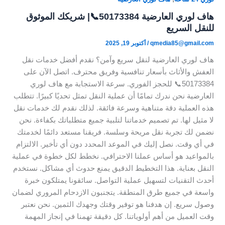
هاف لوري العارضية 50173384📞| شريكك الموثوق
للنقل السريع
qmedia85@gmail.com
/
أكتوبر 19, 2025
هاف لوري العارضية لنقل سريع وآمن؟ نقدم أفضل خدمات نقل
العفش والأثاث بأسعار تنافسية وفريق محترف. اتصل الآن على
50173384📞 للحجز الفوري. سرعة الاستجابة مع هاف لوري
العارضية نحن ندرك تمامًا أن عملية النقل تمثل تحديًا كبيرًا. تتطلب
هذه العملية دقة متناهية وسرعة فائقة. لذلك نقدم لك خدمات نقل
لا مثيل لها. تم تصميم خدماتنا لتلبية جميع متطلباتك بكفاءة. نحن
نضمن لك تجربة نقل مريحة وسلسة. فريقنا مستعد دائمًا لخدمتك
في أي وقت. نصل إليك في الموعد المحدد دون أي تأخير. الالتزام
بالمواعيد هو أساس عملنا الاحترافي. نخطط لكل خطوة في عملية
النقل بعناية. هذا التخطيط الدقيق يمنع حدوث أي مشاكل. نستخدم
أحدث التقنيات لتسهيل عملية التواصل. سائقونا يمتلكون خبرة
واسعة في جميع طرق المنطقة. يتجنبون الازدحام المروري لضمان
وصول سريع. إن هدفنا هو توفير وقتك وجهدك الثمين. نحن نعتبر
وقت العميل من أهم أولوياتنا. كل دقيقة تهمنا في إنجاز المهمة