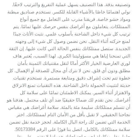
وتصنيفه بدقة. هذا التصنيف يسهل عملية التفريغ والترتيب لاحقًا.
نولي اهتمامًا خاصًا بالأشياء القابلة للكسر. نستخدم صناديق مبطنة
ومواد حشو خاصة. فريقنا مدرب على التعامل مع جميع أنواع
الممتلكات. يتعاملون مع أغراضك بنفس حرصك عليها تمامًا. يتم
ترتيب كل شيء داخل الشاحنة بأسلوب علمي. نثبت الأثاث جيدًا
لمنع حركته أثناء النقل. نحن نضمن وصول كل شيء إلى وجهته
الجديدة. ستصل ممتلكاتك بنفس الحالة التي كانت عليها. إن الثقة
التي تمنحنا إياها هي مسؤوليتنا الكبرى. لهذا السبب، يُعتبر هاف
لوري العارضية الخيار الأكثر أمانًا لنقل مقتنياتك الثمينة بأمان
مطلق ودون أي قلق. نحن لا نترك أي مجال للصدفة أو الإهمال. كل
خطوة تتم تحت إشراف دقيق ومتابعة مستمرة. نستخدم تقنيات
حديثة لتثبيت الحمولة داخل الشاحنة. هذه التقنيات تمنع الانزلاق
والاهتزاز أثناء السير. يمكنك الاطمئنان تمامًا على سلامة كل
أغراضك. نحن نقدم لك ضمانًا حقيقيًا ضد أي تلف محتمل. هدفنا هو
أن تتسلم ممتلكاتك سليمة مئة بالمئة. سلامة أغراضك هي مقياس
نجاحنا الحقيقي. لا تقبل بأقل من الأمان التام لممتلكاتك. اختر
الخدمة التي تضمن لك راحة البال الكاملة. لحجز خدمة نقل تضمن
سلامة ممتلكاتك بالكامل، اتصل بنا فورًا على الرقم 50173384.
حلول نقل متكاملة لجميع احتياجاتك خدماتنا لا تقتصر على نقل