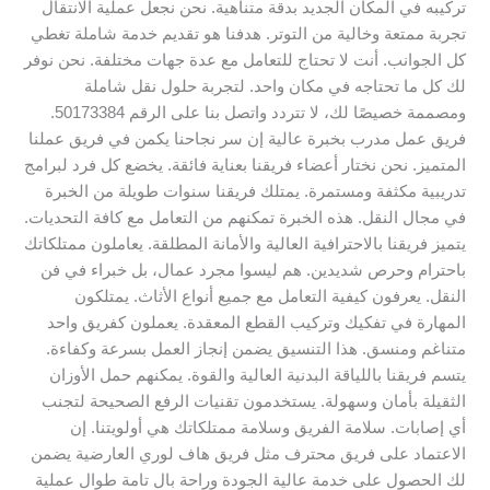
تركيبه في المكان الجديد بدقة متناهية. نحن نجعل عملية الانتقال
تجربة ممتعة وخالية من التوتر. هدفنا هو تقديم خدمة شاملة تغطي
كل الجوانب. أنت لا تحتاج للتعامل مع عدة جهات مختلفة. نحن نوفر
لك كل ما تحتاجه في مكان واحد. لتجربة حلول نقل شاملة
ومصممة خصيصًا لك، لا تتردد واتصل بنا على الرقم 50173384.
فريق عمل مدرب بخبرة عالية إن سر نجاحنا يكمن في فريق عملنا
المتميز. نحن نختار أعضاء فريقنا بعناية فائقة. يخضع كل فرد لبرامج
تدريبية مكثفة ومستمرة. يمتلك فريقنا سنوات طويلة من الخبرة
في مجال النقل. هذه الخبرة تمكنهم من التعامل مع كافة التحديات.
يتميز فريقنا بالاحترافية العالية والأمانة المطلقة. يعاملون ممتلكاتك
باحترام وحرص شديدين. هم ليسوا مجرد عمال، بل خبراء في فن
النقل. يعرفون كيفية التعامل مع جميع أنواع الأثاث. يمتلكون
المهارة في تفكيك وتركيب القطع المعقدة. يعملون كفريق واحد
متناغم ومنسق. هذا التنسيق يضمن إنجاز العمل بسرعة وكفاءة.
يتسم فريقنا باللياقة البدنية العالية والقوة. يمكنهم حمل الأوزان
الثقيلة بأمان وسهولة. يستخدمون تقنيات الرفع الصحيحة لتجنب
أي إصابات. سلامة الفريق وسلامة ممتلكاتك هي أولويتنا. إن
الاعتماد على فريق محترف مثل فريق هاف لوري العارضية يضمن
لك الحصول على خدمة عالية الجودة وراحة بال تامة طوال عملية