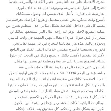
بنجاح. الاعتماد على خدماتنا يعني اختيار الكفاءة والسرعة. عندما
تحتاج إلى حلول نقل سريعة وموثوقة، فإن خدمة هاف لوري
العارضية هي خيارك الأمثل الذي يضمن لك وصول ممتلكاتك
بأسرع وقت ممكن. نحن نعتني بتحميل وتفريغ أغراضك بحرفية. يتم
تنظيم كل شيء داخل الشاحنة بشكل مثالي. هذا التنظيم يسرع من
عملية التفريغ لاحقًا. نوفر لك راحة البال التي تستحقها تمامًا. لن
تشعر بأي قلق طوال فترة الانتقال. ننهي المهمة في وقت قياسي
وبجودة عالية. هذه هي معادلتنا للنجاح في كل مهمة نقل. نحن
فخورون بسمعتنا كأسرع مقدمي خدمات النقل. ثقتك هي الدافع
الأكبر لنا لتقديم الأفضل دائمًا. لا تضيع وقتك في البحث عن حلول
بطيئة. استمتع بتجربة نقل سريعة ومنظمة لم يسبق لها مثيل.
للحصول على خدمة نقل فورية وعالية الكفاءة، تواصل معنا
مباشرة على الرقم 50173384. حماية ممتلكاتك هي أولويتنا نحن
نضع سلامة ممتلكاتك في مقدمة اهتماماتنا. ندرك القيمة المادية
والمعنوية لكل قطعة تنقلها. لذا نتبع معايير صارمة لضمان حمايتها
الكاملة. يستخدم فريقنا أفضل مواد التغليف المتوفرة في السوق.
نغلف كل قطعة بعناية فائقة لمنع الخدوش والكسور. نستخدم
البطانيات الواقية للأثاث الخشبي والزجاجي. يتم تأمين الأجهزة
الكهربائية بشكل خاص ومحكم. كل صندوق يتم إغلاقه بإحكام