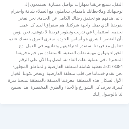
النقل. يتمتع فريقنا بمهارات تواصل ممتازة. يستمعون إلى
توجيهاتك وملاحظاتك باهتمام. يتعاملون مع العملاء بلباقة واحترام
دائم. هدفهم هو تحقيق رضاك الكامل عن الخدمة. نحن نفخر
بفريقنا الذي يمثل واجهة شركتنا. هم سفراؤنا لدى كل عميل
نخدمه. استثمارنا في تدريب وتطوير فريقنا لا يتوقف. نحن نؤمن
بأن العنصر البشري هو أساس الجودة. سترى الفرق بنفسك عندما
تتعامل مع فريقنا. ستقدر احترافيتهم وتفانيهم في العمل. دع
الخبراء يتولون مهمة نقلك الصعبة. للاستفادة من خبرة فريقنا
المحترف في عملية نقلك القادمة، اتصل بنا الآن على الرقم
50173384. تغطية شاملة لمنطقة العارضية والمناطق المجاورة
نحن نقدم خدماتنا في قلب منطقة العارضية. ونفخر بكوننا الخيار
الأول لسكان هذه المنطقة. معرفتنا العميقة بالمنطقة تمنحنا ميزة
كبيرة. نعرف كل الشوارع والأحياء والطرق المختصرة. هذا يسمح
لنا بالوصول إليك