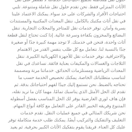
الأثاث المنزلي فقط. نحن نقدم حلول نقل شاملة ومتنوعة. نلبي
احتياجات الأفراد والشركات على حد سواء. يمكنك الاعتماد علينا
في نقل أثاث مكتبك بالكامل. ننقل المعدات المكتبية والمستندات
بسرية وأمان. نوفر خدمات نقل للمتاجر والمحلات التجارية. ننقل
البضائع والمخزون بكفاءة وسرعة عالية. إذا كنت تحتاج لنقل قطعة
أثاث واحدة، فنحن في خدمتك. لا توجد مهمة كبيرة جدًا أو صغيرة
جدًا بالنسبة لنا. نتعامل مع كل طلب بنفس القدر من الاهتمام
والاحترافية. نوفر خدمات نقل للأجهزة الكهربائية الكبيرة. ننقل
الثلاجات والغسالات والمكيفات بعناية فائقة. نساعدك في نقل
المعدات الرياضية ومستلزمات الحدائق. خدماتنا مرنة ومصممة
لتناسب متطلباتك الخاصة. يمكنك تخصيص الخدمة حسب ما
تحتاجه بالضبط. نحن نستمع إليك جيدًا لفهم احتياجاتك بدقة. ثم
نقدم لك الحل الأمثل الذي يناسبك تمامًا. مهما كان ما تريد نقله،
فإن هاف لوري العارضية يوفر لك الحل المناسب بفضل أسطوله
المتنوع وفريقه الخبير القادر على التعامل مع كافة أنواع المهام.
نحن شريكك المثالي في جميع عمليات النقل. نقدم خدمات
التغليف والتفكيك والتركيب أيضًا. يمكنك طلب خدمة متكاملة توفر
عليك كل العناء. فريقنا يقوم بتفكيك الأثاث الكبير بحرفية. ثم يعيد