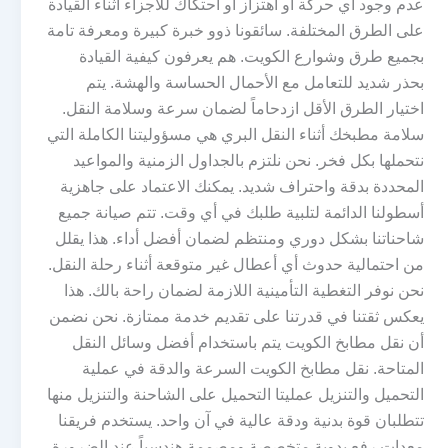
عدم وجود أي حركة أو اهتزاز أو احتكاك للأجزاء أثناء القيادة
على الطرق المختلفة. سائقونا ذوو خبرة كبيرة ومعرفة تامة
بجميع طرق وشوارع الكويت. هم يعرفون كيفية القيادة
بحذر شديد للتعامل مع الأحمال الحساسة والهشة. يتم
اختيار الطرق الأقل ازدحاماً لضمان سرعة وسلامة النقل.
سلامة مطبخك أثناء النقل البري هي مسؤوليتنا الكاملة التي
نتحملها بكل فخر. نحن نلتزم بالجداول الزمنية والمواعيد
المحددة بدقة واحتراف شديد. يمكنك الاعتماد على جاهزية
أسطولنا الدائمة لتلبية طلبك في أي وقت. تتم صيانة جميع
شاحناتنا بشكل دوري ومنتظم لضمان أفضل أداء. هذا يقلل
من احتمالية حدوث أي أعطال غير متوقعة أثناء رحلة النقل.
نحن نوفر التغطية التأمينية اللازمة لضمان راحة بالك. هذا
يعكس ثقتنا في قدرتنا على تقديم خدمة ممتازة. نحن نضمن
أن نقل مطابخ الكويت يتم باستخدام أفضل وسائل النقل
المتاحة. نقل مطابخ الكويت السرعة والدقة في عملية
التحميل والتنزيل عمليتا التحميل على الشاحنة والتنزيل منها
تتطلبان قوة بدنية ودقة عالية في آن واحد. يستخدم فريقنا
معدات رفع يدوية متخصصة ومصممة هندسياً عند الضرورة