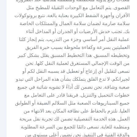
القصوى. يتم التعامل مع الوحدات الثقيلة للمطبخ مثل
الأفران وأجهزة الشفط الكبيرة بعناية بالغة. نتبع بروتوكولات
سلامة صارمة لضمان سلامة العمال والممتلكات الخاصة
بك. تجنب خدش الأرضيات أو الجدران أو المداخل أثناء
عملية النقل أمر أساسي وجزء من التدريب. يتم إنجاز كلتا
العمليتين بسرعة وكفاءة ملحوظة بسبب خبرة الفريق
وتخطيطه المسبق. هذا التخطيط المسبق يقلل بشكل كبير
من الوقت الإجمالي المستغرق لعملية النقل كلها. نحن
نسعى لتقليل أي إزعاج أو تعطيل قد يسببه النقل لكم أو
لجيرانكم. لا تدع القلق يتملكك بشأن هذه المراحل التي تبدو
صعبة وشاقة. نحن نضمن لك أداءً لا تشوبه شائبة في جميع
خطوات التحميل والتنزيل. فريقنا قادر على التعامل مع
جميع السيناريوهات الصعبة مثل السلالم الضيقة أو الطوابق
العليا. نلتزم بالحفاظ على نظافة المكان بعد الانتهاء من
العمل. هذه الخدمة التفصيلية تضمن لك تجربة نقل مريحة
ومنظمة للغاية. نسعى دائمًا للجمع بين السرعة المطلوبة
والدقة الفنية في التنفيذ. نحن نضمن أعلى مستوى من