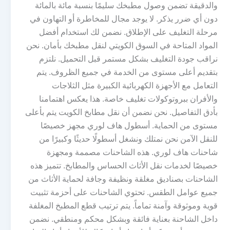
والدقيقة تضمن وصول مطبخك سليمًا بنسبة مائة بالمائة
دون أي ضرر يذكر. لا يوجد مجال للمخاطرة أو التهاون في
مرحلة التغليف على الإطلاق. نضمن لك استخدام أفضل
المواد المتاحة في السوق الكويتي لنقل مطبخك بأمان. نحن
نراقب جودة التغليف بشكل مستمر قبل التحميل. نلتزم
بتقديم أعلى مستوى من الخدمة في جميع الظروف. يتم
التعامل مع الأجهزة الكهربائية الكبيرة مثل الثلاجات
والأفران ببروتوكولات تغليف خاصة. هذا يعكس اهتمامنا
بأدق التفاصيل. نحن نضمن أن نقل مطابخ الكويت يتم بأعلى
مستوى من الحماية. أسطول هاف لوري مجهز خصيصًا
للنقل الآمن نحن نمتلك ونشغل أسطولًا حديثًا وكبيرًا من
شاحنات هاف لوري. هذه الشاحنات مصممة ومجهزة
خصيصًا لخدمات نقل الأثاث الحساس والمطابخ. تتميز هذه
الشاحنات بصناديق مغلقة ونظيفة وجافة لحماية الأثاث من
جميع عوامل الطقس. تحتوي الشاحنات على أحزمة تثبيت
قوية وموثوقة وآمنة تماماً. يتم ترتيب قطع المطبخ المغلفة
داخل الشاحنة بعناية فائقة وبشكل محكم ومنطقي. نضمن