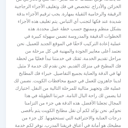
الخزائن والأدراج. نتخصص في فك وتغليف الأجزاء الزجاجية
الرقيقة والرخامية الثقيلة بمهارة. يجب ترقيم الأجزاء بدقة
شديدة عند فكها لتجنب أي التباس. يتم تغليف هذه الأجزاء
بشكل منظم وممنهج حسب خطة عمل محددة. هذه
الخطوات الدقيقة والمدروسة تضمن سهولة كبيرة في
عملية إعادة التركيب لاحقًا في الموقع الجديد للعميل. نحن
نعتمد أعلى معايير الجودة والمهنية في كل مرحلة من
مراحل تقديم الخدمة. ثقتك في خدمتنا تبدأ فعليًا من لحظة
فك المطبخ في منزلك القديم. نحن نقدم لك خدمة لا مثيل
لها في الدقة والعناية بجميع التفاصيل. خبراء فك المطابخ
لدينا جاهزون للعمل في جميع محافظات الكويت. نضمن لك
عملية فك وتجهيز مثالية للمرحلة التالية من النقل. اختيارك
لنا يضمن لك راحة البال التامة. خبرتنا الطويلة في هذا
المجال تجعلنا الأفضل. هذه الدقة هي جزء من التزامنا
نحوكم. نحن نؤكد لكم أن نقل مطابخ الكويت يتم بأقصى
درجات العناية والاحترافية التي تستحقونها. كل جزء من
مطبخك هو أمانة في أعناق فريقنا المدرب. نوفر لكم خدمة