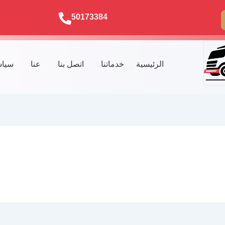
50173384
الرئيسية
خدماتنا
اتصل بنا
عنا
سياس