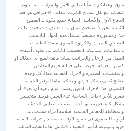
تفوق توقعاتكم دائماً. التغليف الآمن والمواد عالية الجودة
للحماية مع نقل مطابخ الكويت التغليف الاحترافي هو خط
الدفاع الأول والأساسي لحماية جميع مكونات المطبخ
الثمينة. نحن لا نستخدم سوى مواد تغليف ذات جودة عالية
جدًا ومستوردة خصيصاً. تشمل هذه المواد البلاستيك
الفقاعي السميك والكرتون المقوى متعدد الطبقات
والبطانيات السميكة المخصصة للأثاث. يتم تغليف أسطح
العمل من الرخام والجرانيت بعناية فائقة لمنع أي احتكاك أو
كسور محتملة. نحرص على حماية جميع المقابض
والمفصلات الصغيرة والأجزاء المعدنية جيدًا. كل وحدة
مطبخ تُغلف بشكل فردي ومحكم تمامًا لتوفير الحماية
القصوى. هذا الإجراء الدقيق يضمن عدم وجود أي تحرك أو
تضرر للأجزاء داخل الشاحنة أثناء السير. فريقنا متخصص
بشكل كبير في تطبيق أحدث تقنيات التغليف الحديثة
والمطابقة للمعايير العالمية. سلامة أجزاء مطبخك هي
أولويتنا القصوى في جميع الأوقات. نستخدم شرائط لاصقة
قوية وموثوقة لتأمين التغليف بالكامل. هذه العناية الفائقة