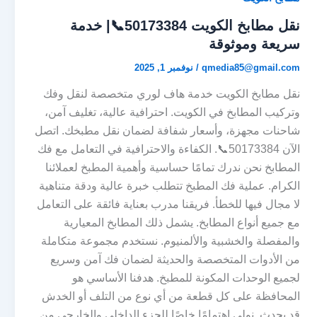
نقل مطابخ الكويت 50173384📞| خدمة
سريعة وموثوقة
qmedia85@gmail.com
/
نوفمبر 1, 2025
نقل مطابخ الكويت خدمة هاف لوري متخصصة لنقل وفك
وتركيب المطابخ في الكويت. احترافية عالية، تغليف آمن،
شاحنات مجهزة، وأسعار شفافة لضمان نقل مطبخك. اتصل
الآن 50173384📞. الكفاءة والاحترافية في التعامل مع فك
المطابخ نحن ندرك تمامًا حساسية وأهمية المطبخ لعملائنا
الكرام. عملية فك المطبخ تتطلب خبرة عالية ودقة متناهية
لا مجال فيها للخطأ. فريقنا مدرب بعناية فائقة على التعامل
مع جميع أنواع المطابخ. يشمل ذلك المطابخ المعيارية
والمفصلة والخشبية والألمنيوم. نستخدم مجموعة متكاملة
من الأدوات المتخصصة والحديثة لضمان فك آمن وسريع
لجميع الوحدات المكونة للمطبخ. هدفنا الأساسي هو
المحافظة على كل قطعة من أي نوع من التلف أو الخدش
قد يحدث. نولي اهتمامًا خاصًا للجزء الداخلي والخارجي من