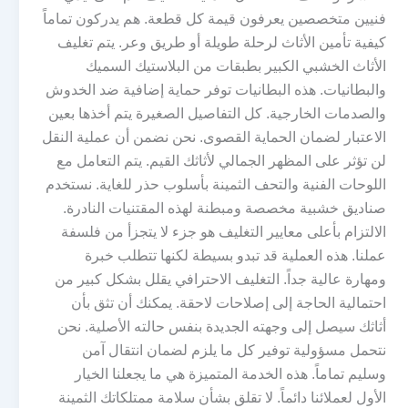
فنيين متخصصين يعرفون قيمة كل قطعة. هم يدركون تماماً
كيفية تأمين الأثاث لرحلة طويلة أو طريق وعر. يتم تغليف
الأثاث الخشبي الكبير بطبقات من البلاستيك السميك
والبطانيات. هذه البطانيات توفر حماية إضافية ضد الخدوش
والصدمات الخارجية. كل التفاصيل الصغيرة يتم أخذها بعين
الاعتبار لضمان الحماية القصوى. نحن نضمن أن عملية النقل
لن تؤثر على المظهر الجمالي لأثاثك القيم. يتم التعامل مع
اللوحات الفنية والتحف الثمينة بأسلوب حذر للغاية. نستخدم
صناديق خشبية مخصصة ومبطنة لهذه المقتنيات النادرة.
الالتزام بأعلى معايير التغليف هو جزء لا يتجزأ من فلسفة
عملنا. هذه العملية قد تبدو بسيطة لكنها تتطلب خبرة
ومهارة عالية جداً. التغليف الاحترافي يقلل بشكل كبير من
احتمالية الحاجة إلى إصلاحات لاحقة. يمكنك أن تثق بأن
أثاثك سيصل إلى وجهته الجديدة بنفس حالته الأصلية. نحن
نتحمل مسؤولية توفير كل ما يلزم لضمان انتقال آمن
وسليم تماماً. هذه الخدمة المتميزة هي ما يجعلنا الخيار
الأول لعملائنا دائماً. لا تقلق بشأن سلامة ممتلكاتك الثمينة