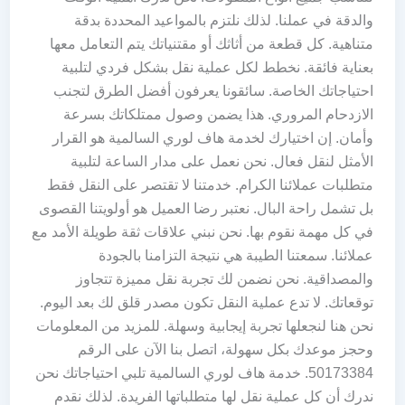
والدقة في عملنا. لذلك نلتزم بالمواعيد المحددة بدقة
متناهية. كل قطعة من أثاثك أو مقتنياتك يتم التعامل معها
بعناية فائقة. نخطط لكل عملية نقل بشكل فردي لتلبية
احتياجاتك الخاصة. سائقونا يعرفون أفضل الطرق لتجنب
الازدحام المروري. هذا يضمن وصول ممتلكاتك بسرعة
وأمان. إن اختيارك لخدمة هاف لوري السالمية هو القرار
الأمثل لنقل فعال. نحن نعمل على مدار الساعة لتلبية
متطلبات عملائنا الكرام. خدمتنا لا تقتصر على النقل فقط
بل تشمل راحة البال. نعتبر رضا العميل هو أولويتنا القصوى
في كل مهمة نقوم بها. نحن نبني علاقات ثقة طويلة الأمد مع
عملائنا. سمعتنا الطيبة هي نتيجة التزامنا بالجودة
والمصداقية. نحن نضمن لك تجربة نقل مميزة تتجاوز
توقعاتك. لا تدع عملية النقل تكون مصدر قلق لك بعد اليوم.
نحن هنا لنجعلها تجربة إيجابية وسهلة. للمزيد من المعلومات
وحجز موعدك بكل سهولة، اتصل بنا الآن على الرقم
50173384. خدمة هاف لوري السالمية تلبي احتياجاتك نحن
ندرك أن كل عملية نقل لها متطلباتها الفريدة. لذلك نقدم