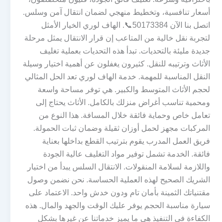
أسعار تنافسية، وتخطيط منهجي لضمان انتقال آمن وسلس.
اتصل بنا الآن 50173384📞. الهاف لوري الخيار الأمثل
لتجربة نقل خالية من المتاعب إن قرار الانتقال يمثل مرحلة
جديدة مليئة بالتحديات. تبدأ هذه التحديات بعملية تغليف
الأثاث وترتيبه للنقل. كثيرون يغفلون عن أهمية اختيار وسيلة
النقل المناسبة للمهمة. خدمة الهاف لوري تعد الحل المثالي
لحجم الأثاث المتوسط والكبير. هي توفر مساحة واسعة
ومحمية تناسب أغراض منزلك بالكامل. الأثاث يحتاج إلى
تعامل خاص وحماية فائقة خلال المسافة. هذا النوع من
المركبات مجهز لحمل أوزان ثقيلة وضمان ثبات الحمولة.
فريق العمل المدرب يقوم بترتيب القطع بداخلها بعناية
فائقة. الخدمة تشمل توفير مواد التغليف عالية الجودة
واللازمة لسلامة المنقولات. الانتقال السلس يبدأ من اختيار
الشريك الصحيح لهذه العملية الحساسة. نحن نضمن وصول
مقتنياتك الثمينة بأمان تام ودون خدش واحد. الاعتماد على
سيارة مناسبة الحجم يوفر عليك الوقت والجهد والمال. هذه
الكفاءة في التنفيذ هي ما يميز خدماتنا عن غيرها بشكل