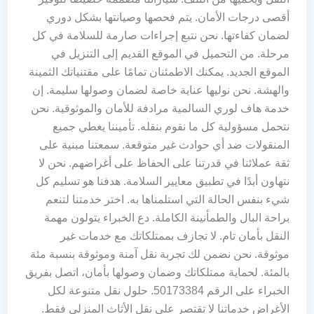
أقصى درجات الأمان. يتم فحصها وصيانتها بشكل دوري
لضمان كفاءتها. نحن نتبع إجراءات صارمة للسلامة في كل
مرحلة. من التحميل في الموقع القديم إلى التنزيل في
الموقع الجديد. يمكنك الاطمئنان تمامًا على مقتنياتك الثمينة
والهشة. نحن نوليها عناية خاصة لضمان وصولها سليمة. إن
خدمة هاف لوري السالمية مرادفة للأمان والموثوقية. نحن
نتحمل مسؤولية كل ما نقوم بنقله. تأميننا يغطي جميع
المنقولات ضد أي حوادث غير متوقعة. سمعتنا مبنية على
ثقة عملائنا في قدرتنا على الحفاظ على أغراضهم. نحن لا
نتهاون أبدًا في تطبيق معايير السلامة. هدفنا هو تسليم كل
شيء بنفس الحالة التي استلمناها به. اختر خدمتنا لتنعم
براحة البال والطمأنينة الكاملة. دع الخبراء يتولون مهمة
النقل بأمان تام. لا تجازف بممتلكاتك مع خدمات غير
موثوقة. نحن نضمن لك تجربة نقل آمنة وموثوقة بنسبة مئة
بالمئة. لحماية ممتلكاتك وضمان وصولها بأمان، اتصل بفريق
الخبراء على الرقم 50173384. حلول نقل متنوعة لكل
الأغراض خدماتنا لا تقتصر على نقل الأثاث المنزلي فقط.