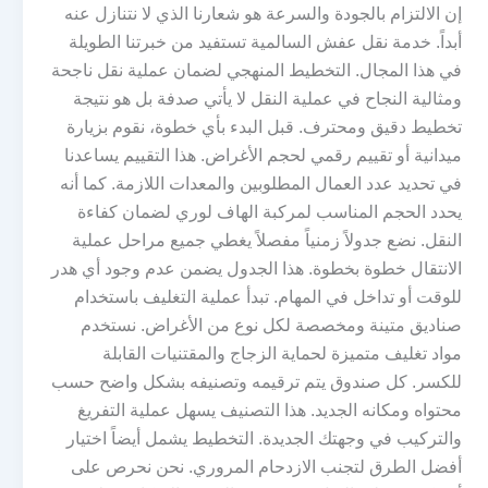
إن الالتزام بالجودة والسرعة هو شعارنا الذي لا نتنازل عنه
أبداً. خدمة نقل عفش السالمية تستفيد من خبرتنا الطويلة
في هذا المجال. التخطيط المنهجي لضمان عملية نقل ناجحة
ومثالية النجاح في عملية النقل لا يأتي صدفة بل هو نتيجة
تخطيط دقيق ومحترف. قبل البدء بأي خطوة، نقوم بزيارة
ميدانية أو تقييم رقمي لحجم الأغراض. هذا التقييم يساعدنا
في تحديد عدد العمال المطلوبين والمعدات اللازمة. كما أنه
يحدد الحجم المناسب لمركبة الهاف لوري لضمان كفاءة
النقل. نضع جدولاً زمنياً مفصلاً يغطي جميع مراحل عملية
الانتقال خطوة بخطوة. هذا الجدول يضمن عدم وجود أي هدر
للوقت أو تداخل في المهام. تبدأ عملية التغليف باستخدام
صناديق متينة ومخصصة لكل نوع من الأغراض. نستخدم
مواد تغليف متميزة لحماية الزجاج والمقتنيات القابلة
للكسر. كل صندوق يتم ترقيمه وتصنيفه بشكل واضح حسب
محتواه ومكانه الجديد. هذا التصنيف يسهل عملية التفريغ
والتركيب في وجهتك الجديدة. التخطيط يشمل أيضاً اختيار
أفضل الطرق لتجنب الازدحام المروري. نحن نحرص على