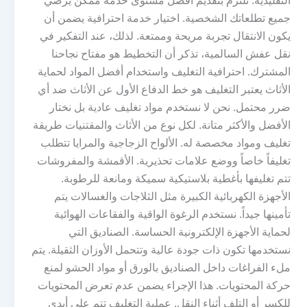
التقليدية. نلتزم بتقديم أفضل مستوى خدمة ممكن يرضي
جميع تطلعاتك الشخصية. اختيار خدمة احترافية يضمن أن
يكون الانتقال تجربة مريحة وممتعة. لذلك، عند التفكير في
نقل عفش السالمية، تذكر أن التخطيط هو مفتاح نجاحنا
المشترك. احترافية التغليف واستخدام أفضل المواد لحماية
الأثاث يعتبر التغليف هو خط الدفاع الأول عن الأثاث ضد أي
ضرر محتمل. نحن لا نستخدم مواد تغليف عادية بل نختار
الأفضل والأكثر متانة. لكل نوع من الأثاث والمقتنيات طريقة
تغليف ومواد مخصصة له. الألواح الزجاجية والمرايا تتطلب
تغليفاً خاصاً ووضع علامات تحذيرية. الأقمشة والمفروشات
تتم تغليفها بأغطية بلاستيكية سميكة ومانعة للرطوبة.
الأجهزة الكهربائية الكبيرة مثل الثلاجات والغسالات يتم
تأمينها جيداً. نستخدم الرغوة الواقية والفقاعات الهوائية
لحماية الأجهزة الإلكترونية الحساسة. الصناديق التي
نستخدمها تكون ذات جودة عالية وتتحمل الأوزان الثقيلة. يتم
ملء الفراغات داخل الصناديق بالورق أو مواد الحشو لمنع
حركة المحتويات. هذا الإجراء يضمن عدم تعرض المحتويات
للكسر أو التلف أثناء النقل. عملية التغليف تتم على أيدي