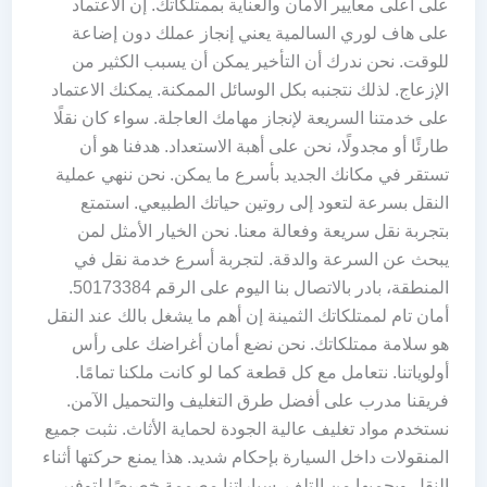
على أعلى معايير الأمان والعناية بممتلكاتك. إن الاعتماد
على هاف لوري السالمية يعني إنجاز عملك دون إضاعة
للوقت. نحن ندرك أن التأخير يمكن أن يسبب الكثير من
الإزعاج. لذلك نتجنبه بكل الوسائل الممكنة. يمكنك الاعتماد
على خدمتنا السريعة لإنجاز مهامك العاجلة. سواء كان نقلًا
طارئًا أو مجدولًا، نحن على أهبة الاستعداد. هدفنا هو أن
تستقر في مكانك الجديد بأسرع ما يمكن. نحن ننهي عملية
النقل بسرعة لتعود إلى روتين حياتك الطبيعي. استمتع
بتجربة نقل سريعة وفعالة معنا. نحن الخيار الأمثل لمن
يبحث عن السرعة والدقة. لتجربة أسرع خدمة نقل في
المنطقة، بادر بالاتصال بنا اليوم على الرقم 50173384.
أمان تام لممتلكاتك الثمينة إن أهم ما يشغل بالك عند النقل
هو سلامة ممتلكاتك. نحن نضع أمان أغراضك على رأس
أولوياتنا. نتعامل مع كل قطعة كما لو كانت ملكنا تمامًا.
فريقنا مدرب على أفضل طرق التغليف والتحميل الآمن.
نستخدم مواد تغليف عالية الجودة لحماية الأثاث. نثبت جميع
المنقولات داخل السيارة بإحكام شديد. هذا يمنع حركتها أثناء
النقل ويحميها من التلف. سياراتنا مصممة خصيصًا لتوفير