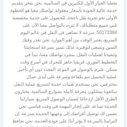
تجعلنا الخيار الأول للكثيرين في السالمية. نحن نفخر بتقديم
خدمة عالية الجودة بأسعار معقولة. تواصلك معنا هو الخطوة
الأولى نحو تجربة نقل ناجحة. للحصول على خدمة مخصصة
تلبي جميع متطلباتك، لا تتردد بالتواصل معنا الآن على
50173384. سرعة لا تضاهى في النقل في عالم اليوم
السريع، يعتبر الوقت من أهم الموارد. نحن نقدر وقتك
الثمين ونسعى لتوفيره. لذلك نتميز بسرعة استجابتنا
وتنفيذنا لعمليات النقل. بمجرد تواصلك معنا، نبدأ في
التخطيط الفوري. فريقنا جاهز للتحرك في أسرع وقت
ممكن. نلتزم بالوصول في الموعد المحدد دون أي تأخير.
عملية التحميل تتم بكفاءة وسرعة على أيدي عمال
محترفين. نحن نستخدم تقنيات حديثة لتسريع عملية النقل.
سائقونا يمتلكون معرفة كاملة بشوارع السالمية. يختارون
الطرق الأقل ازدحامًا لضمان الوصول السريع. سياراتنا
الحديثة تساعد على إنجاز المهمة في وقت قياسي. نحن
نضمن لك توصيل أغراضك إلى وجهتها الجديدة بسرعة. إن
التزامنا بالسرعة لا يؤثر أبدًا على جودة الخدمة. نحن نحافظ