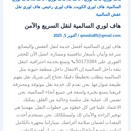
,
,
,
السالمية
هاف لوري الكويت
هاف لوري رخيص
هاف لوري نقل
عفش السالمية
هاف لوري السالمية لنقل السريع والآمن
qmedia85@gmail.com
/
أكتوبر 5, 2025
هاف لوري السالمية أفضل خدمة لنقل العفش والبضائع.
سرعة وأمان بأسعار تنافسية وممتازة. اتصل الآن للحجز
الفوري على 50173384📞 وتمتع بخدمة احترافية. انتقل
بثقة داخل السالمية إن الانتقال داخل منطقة حيوية مثل
السالمية يتطلب تخطيطًا دقيقًا. تحتاج إلى شريك نقل يفهم
طبيعة شوارعها. نحن نقدم لك خدمة نقل موثوقة ومحترفة.
فريقنا يتمتع بخبرة واسعة في جميع أنحاء السالمية. نحن
نضمن لك عملية نقل سلسة وخالية من القلق. يمكنك
الاعتماد علينا في كل خطوة من خطوات النقل. مهمتنا هي
توفير الراحة والأمان لك ولممتلكاتك. نحن نستخدم أحدث
المعدات لضمان سلامة أغراضك. سياراتنا مجهزة بالكامل
لتناسب جميع أنواع المنقولات. نحن ندرك أهمية الوقت