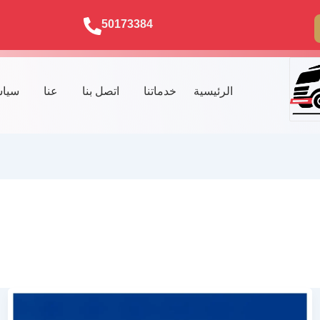
50173384
الرئيسية
خدماتنا
اتصل بنا
عنا
سياس