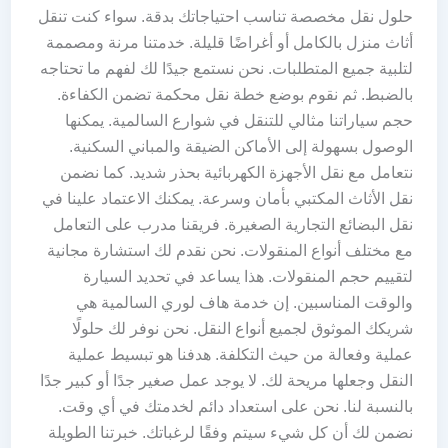
حلول نقل مخصصة تناسب احتياجاتك بدقة. سواء كنت تنقل
أثاث منزل بالكامل أو أغراضًا قليلة. خدمتنا مرنة ومصممة
لتلبية جميع المتطلبات. نحن نستمع جيدًا لك لفهم ما تحتاجه
بالضبط. ثم نقوم بوضع خطة نقل محكمة تضمن الكفاءة.
حجم سياراتنا مثالي للتنقل في شوارع السالمية. يمكنها
الوصول بسهولة إلى الأماكن الضيقة والمباني السكنية.
نتعامل مع نقل الأجهزة الكهربائية بحذر شديد. كما نضمن
نقل الأثاث المكتبي بأمان وسرعة. يمكنك الاعتماد علينا في
نقل البضائع التجارية الصغيرة. فريقنا مدرب على التعامل
مع مختلف أنواع المنقولات. نحن نقدم لك استشارة مجانية
لتقييم حجم المنقولات. هذا يساعد في تحديد السيارة
والوقت المناسبين. إن خدمة هاف لوري السالمية هي
شريكك الموثوق لجميع أنواع النقل. نحن نوفر لك حلولًا
عملية وفعالة من حيث التكلفة. هدفنا هو تبسيط عملية
النقل وجعلها مريحة لك. لا يوجد عمل صغير جدًا أو كبير جدًا
بالنسبة لنا. نحن على استعداد دائم لخدمتك في أي وقت.
نضمن لك أن كل شيء سيتم وفقًا لرغباتك. خبرتنا الطويلة