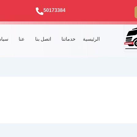
50173384
الرئيسية
خدماتنا
اتصل بنا
عنا
سياس