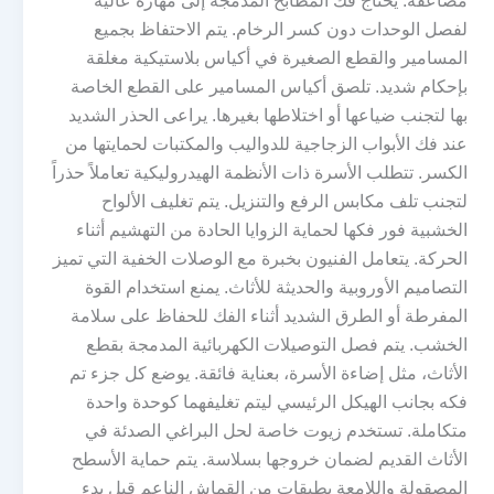
مضاعفة. يحتاج فك المطابخ المدمجة إلى مهارة عالية
لفصل الوحدات دون كسر الرخام. يتم الاحتفاظ بجميع
المسامير والقطع الصغيرة في أكياس بلاستيكية مغلقة
بإحكام شديد. تلصق أكياس المسامير على القطع الخاصة
بها لتجنب ضياعها أو اختلاطها بغيرها. يراعى الحذر الشديد
عند فك الأبواب الزجاجية للدواليب والمكتبات لحمايتها من
الكسر. تتطلب الأسرة ذات الأنظمة الهيدروليكية تعاملاً حذراً
لتجنب تلف مكابس الرفع والتنزيل. يتم تغليف الألواح
الخشبية فور فكها لحماية الزوايا الحادة من التهشيم أثناء
الحركة. يتعامل الفنيون بخبرة مع الوصلات الخفية التي تميز
التصاميم الأوروبية والحديثة للأثاث. يمنع استخدام القوة
المفرطة أو الطرق الشديد أثناء الفك للحفاظ على سلامة
الخشب. يتم فصل التوصيلات الكهربائية المدمجة بقطع
الأثاث، مثل إضاءة الأسرة، بعناية فائقة. يوضع كل جزء تم
فكه بجانب الهيكل الرئيسي ليتم تغليفهما كوحدة واحدة
متكاملة. تستخدم زيوت خاصة لحل البراغي الصدئة في
الأثاث القديم لضمان خروجها بسلاسة. يتم حماية الأسطح
المصقولة واللامعة بطبقات من القماش الناعم قبل بدء