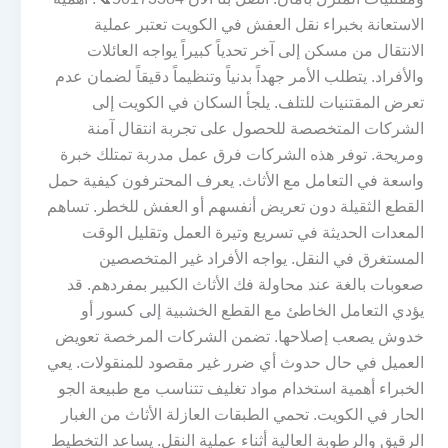
الاستعانة بخبراء نقل العفش في الكويت تعتبر عملية
الانتقال من مسكن إلى آخر تحدياً كبيراً يواجه العائلات
والأفراد. يتطلب الأمر جهداً بدنياً وتنظيماً دقيقاً لضمان عدم
تعرض المقتنيات للتلف. يلجأ السكان في الكويت إلى
الشركات المتخصصة للحصول على تجربة انتقال آمنة
ومريحة. توفر هذه الشركات فرق عمل مدربة تمتلك خبرة
واسعة في التعامل مع الأثاث. يعرف المحترفون كيفية حمل
القطع الثقيلة دون تعريض أنفسهم أو العفش للخطر. تساهم
المعدات الحديثة في تسريع وتيرة العمل وتقليل الوقت
المستغرق في النقل. يواجه الأفراد غير المتخصصين
صعوبات بالغة عند محاولة فك الأثاث الكبير بمفردهم. قد
يؤدي التعامل الخاطئ مع القطع الخشبية إلى كسور أو
خدوش يصعب إصلاحها. تضمن الشركات المرخصة تعويض
العميل في حال حدوث أي ضرر غير مقصود للمنقولات. يعي
الخبراء أهمية استخدام مواد تغليف تتناسب مع طبيعة الجو
الحار في الكويت. تحمي الطبقات العازلة الأثاث من الغبار
الرقيق والرطوبة العالية أثناء عملية النقل. يساعد التخطيط