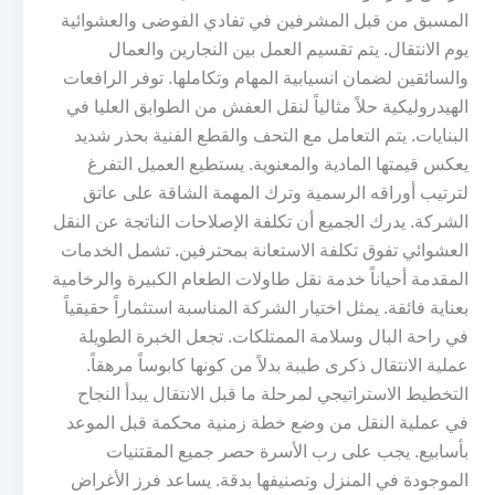
المسبق من قبل المشرفين في تفادي الفوضى والعشوائية
يوم الانتقال. يتم تقسيم العمل بين النجارين والعمال
والسائقين لضمان انسيابية المهام وتكاملها. توفر الرافعات
الهيدروليكية حلاً مثالياً لنقل العفش من الطوابق العليا في
البنايات. يتم التعامل مع التحف والقطع الفنية بحذر شديد
يعكس قيمتها المادية والمعنوية. يستطيع العميل التفرغ
لترتيب أوراقه الرسمية وترك المهمة الشاقة على عاتق
الشركة. يدرك الجميع أن تكلفة الإصلاحات الناتجة عن النقل
العشوائي تفوق تكلفة الاستعانة بمحترفين. تشمل الخدمات
المقدمة أحياناً خدمة نقل طاولات الطعام الكبيرة والرخامية
بعناية فائقة. يمثل اختيار الشركة المناسبة استثماراً حقيقياً
في راحة البال وسلامة الممتلكات. تجعل الخبرة الطويلة
عملية الانتقال ذكرى طيبة بدلاً من كونها كابوساً مرهقاً.
التخطيط الاستراتيجي لمرحلة ما قبل الانتقال يبدأ النجاح
في عملية النقل من وضع خطة زمنية محكمة قبل الموعد
بأسابيع. يجب على رب الأسرة حصر جميع المقتنيات
الموجودة في المنزل وتصنيفها بدقة. يساعد فرز الأغراض