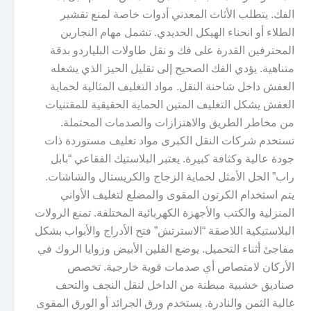
الفك. يتطلب الأثاث المعدني أدوات خاصة لمنع تقشير
الطلاء أو انحناء الهيكل الحديدي. تشمل مهام النجارين
المحترفين القدرة على فك و نقل طاولات البلياردو بدقة
متناهية. يؤدي الفك الصحيح إلى تقليل الحيز الذي يشغله
العفش داخل شاحنة النقل. مواد التغليف المثالية لحماية
العفش يشكل التغليف المتين الحماية الحقيقية للمقتنيات
من مخاطر الطريق والاهتزازات والصدمات المحتملة.
تستخدم شركات النقل الكبرى مواد تغليف مستوردة ذات
جودة عالية وكثافة كبيرة. يعتبر البلاستيك الفقاعي “بابل
راب” الحل الأمثل لحماية الزجاج والكريستال والشاشات.
يتم استخدام الكرتون المقوى والمضلع لتغليف الأواني
المنزلية والكتب والأجهزة الكهربائية المختلفة. تمنع الرولات
البلاستيكية اللاصقة “الاسترتش” فتح الأدراج والأبواب بشكل
مفاجئ أثناء التحميل. يوضع الفلين الأبيض وزوايا الروك في
الأركان لامتصاص أي صدمات قوية خارجية. تخصص
صناديق خشبية مبطنة من الداخل لنقل النجف والتحف
غالية الثمن والنادرة. يستخدم ورق الجرائد أو الورق المقوى