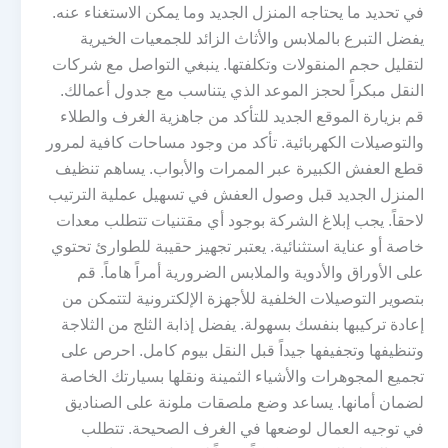
في تحديد ما يحتاجه المنزل الجديد وما يمكن الاستغناء عنه.
يفضل التبرع بالملابس والأثاث الزائد للجمعيات الخيرية
لتقليل حجم المنقولات وتكلفتها. ينبغي التواصل مع شركات
النقل مبكراً لحجز الموعد الذي يتناسب مع جدول أعمالك.
قم بزيارة الموقع الجديد للتأكد من جاهزية الغرف والطلاء
والتوصيلات الكهربائية. تأكد من وجود مساحات كافية لمرور
قطع العفش الكبيرة عبر الممرات والأبواب. يساهم تنظيف
المنزل الجديد قبل وصول العفش في تسهيل عملية الترتيب
لاحقاً. يجب إبلاغ الشركة بوجود أي مقتنيات تتطلب معدات
خاصة أو عناية استثنائية. يعتبر تجهيز حقيبة للطوارئ تحتوي
على الأوراق والأدوية والملابس الضرورية أمراً هاماً. قم
بتصوير التوصيلات الخلفية للأجهزة الإلكترونية لتتمكن من
إعادة تركيبها بنفسك بسهولة. يفضل إذابة الثلج من الثلاجة
وتنظيفها وتجفيفها جيداً قبل النقل بيوم كامل. احرص على
تجميع المجوهرات والأشياء الثمينة ونقلها بسيارتك الخاصة
لضمان أمانها. يساعد وضع ملصقات ملونة على الصناديق
في توجيه العمال لوضعها في الغرف الصحيحة. تتطلب