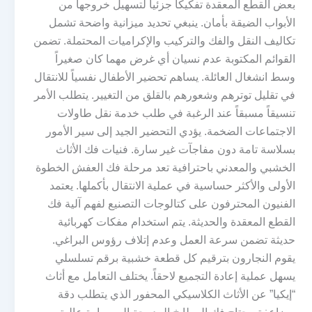
بعض القطع المعقدة تفكيكاً جزئياً لتسهيل خروجها من
الأبواب الضيقة بأمان. ينبغي تحديد ميزانية واضحة تشمل
تكاليف النقل والفك والتركيب والإكراميات المحتملة. تضمن
القوائم المكتوبة عدم نسيان أي غرض مهما كان صغيراً
وسط انشغال العائلة. يساهم تحضير الأطفال نفسياً للانتقال
في تقليل توترهم وشعورهم بالقلق من التغيير. يتطلب الأمر
تنسيقاً مسبقاً عند الرغبة في طلب خدمة نقل طاولات
الاجتماعات الضخمة. يؤدي التحضير الجيد إلى سير الأمور
بسلاسة تامة دون مفاجآت غير سارة. فنيات فك الأثاث
الخشبي والمعدني باحترافية تعد مرحلة فك العفش الخطوة
الأولى والأكثر حساسية في عملية الانتقال بأكملها. يعتمد
الفنيون المحترفون على كتالوجات التصنيع لفهم آلية فك
القطع المعقدة والحديثة. يتم استخدام مفكات كهربائية
حديثة تضمن سرعة العمل وعدم إتلاف رؤوس البراغي.
يقوم النجارون بترقيم كل قطعة خشبية برقم تسلسلي
يسهل عملية إعادة التجميع لاحقاً. يختلف التعامل مع أثاث
“إيكيا” عن الأثاث الكلاسيكي المحفور الذي يتطلب دقة