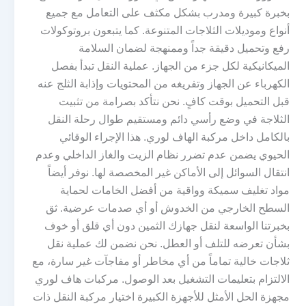
بخبرة كبيرة ومدرب بشكل مكثف على التعامل مع جميع
أنواع وموديلات الثلاجات المتنوعة. كما يتبعون بروتوكولات
رفع وتحميل دقيقة جداً وممنهجة لضمان السلامة
الميكانيكية لكل جزء من الجهاز. عملية النقل تبدأ بفصل
الكهرباء عن الجهاز وتفريغه من المحتويات وإذابة الثلج عنه
قبل التحميل بوقت كافٍ. نحن نتأكد بصرامة من تثبيت
الثلاجة في وضع رأسي دائم ومستقيم طوال رحلة النقل
بالكامل داخل مركبة الهاف لوري. هذا الإجراء الوقائي
الحيوي يضمن عدم تضرر نظام الزيت والغاز الداخلي وعدم
انتقال السوائل إلى الأماكن غير المخصصة لها. نوفر أيضاً
مواد تغليف سميكة وواقية من أفضل الخامات لحماية
السطح الخارجي من الخدوش أو أي صدمات عرضية. ثق
بخبرتنا الواسعة لنقل جهازك الثمين دون أي قلق أو خوف
بشأن تعرضه للتلف أو العطل. نحن نضمن لك عملية نقل
ثلاجات خالية تماماً من أي مخاطر أو مفاجآت غير سارة، مع
الالتزام بتعليمات التشغيل بعد الوصول. مركبات هاف لوري
مجهزة الحل الأمثل للأجهزة الكبيرة اختيار مركبة النقل ذات