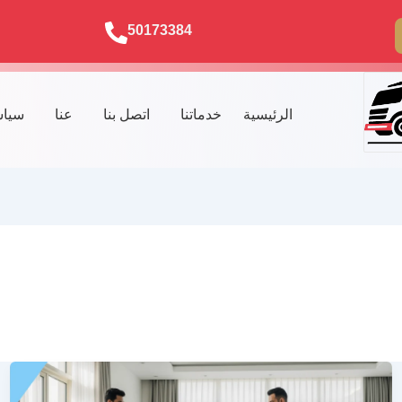
50173384
الرئيسية
خدماتنا
اتصل بنا
عنا
سياس