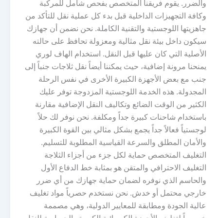
والضرر. يقوم فريقنا المتخصص بفحص شامل للمركبة
وكافة التجهيزات الداخلية قبل بدء كل عملية نقل للتأكد من
جاهزيتها اللوجستية والتقنية الكاملة. نحن نضمن أن جهازك
سيكون داخل بيئة نقل مثالية ومعزولة تحافظ على حالته
الأصلية التي كان عليها قبل النقل. استخدام الهاف لوري
يمنحنا مرونة إضافية، حيث يمكننا أيضاً نقل ثلاجات جنباً إلى
جنب مع بعض الأجهزة الكبيرة الأخرى في نفس الرحلة
المجدولة. هذه الخدمة اللوجستية المزدوجة توفر عليك
الكثير من الوقت الضائع وتكاليف النقل الإضافية مقارنة
باستخدام شاحنات كبيرة جداً ومكلفة. نحن نوفر لك حلاً
لوجستياً فعالاً جداً يجمع بشكل مثالي بين القوة الكبيرة
والأمان المطلق والسرعة القياسية المطلوبة للتسليم.
التغليف المتخصص حماية لكل جزء من أجزاء الثلاجة
التغليف الاحترافي والمتقن هو بمثابة خط الدفاع الأول
والحاسم الذي نوفره لضمان حماية جهازك من أي ضرر
خارجي محتمل أو خدش. نحن نستخدم حصرياً مواد تغليف
عالية الجودة ومطابقة للمعايير الدولية، وهي مصممة