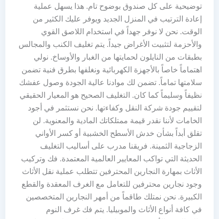
توضيحية على كل صندوق بوضوح تام. هذا يسهل عملية
إعادة الترتيب في المنزل الجديد ويوفر عليك الكثير من
الوقت. نحن لا نوفر جهداً في استخدام اللاصق القوي
والأحزمة لتثبيت الأغراض جيداً. يتم تغليف الكنب والمجالس
بطبقات من النايلون لحمايتها من الغبار والأوساخ. نولي
اهتماماً خاصاً بالأجهزة الكهربائية ونغلفها بطرق فنية تضمن
سلامتها تماماً. تضمن لك موادنا عالية الجودة وصول عفشك
نظيفاً وسليماً كما كان. التغليف الصحيح هو المعيار الحقيقي
لتقييم جودة شركة النقل وكفاءتها. نحن نستثمر في أجود
الخامات لأننا نقدر قيمة ممتلكاتك المادية والمعنوية. لن
تقلق أبداً بشأن خدش الأسطح الخشبية أو كسر الأواني
الزجاجية الثمينة. فريقنا مدرب على أساليب التغليف
الحديثة التي تواكب المعايير العالمية المعتمدة. فك وتركيب
الأثاث بمهارة النجارين المحترفين تتطلب عملية نقل الأثاث
وجود نجارين محترفين للتعامل مع الغرف المعقدة والقطع
الكبيرة. نحن نمتلك طاقماً من أمهر النجارين المتخصصين
في كافة أنواع الأثاث والموبيليا. يتم فك غرف النوم