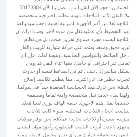
الحساس. احجز الآن لنقل آمن . اتصل بنا الآن 50173384
📞. النقل الآمن للثلاجات مهمة تتطلب احترافية متخصصة
الثلاجة تُعدّ من أكثر الأجهزة المنزلية أهمية وحساسية بالغة
عند التخطيط لأي عملية نقل من موقع لآخر. يجب إدراك أن
الثلاجة ليست مجرد صندوق تخزين ضخم، بل هي نظام
تبريد دقيق ومعقد يعتمد على حركة متوازنة للزيت والغاز
داخل الضاغط والمواسير النحاسية. ونتيجة لذلك، فإن أي
تعامل غير احترافي أو خاطئ معها أثناء النقل قد يؤدي
بشكل مباشر إلى تلف دائم في الضاغط نفسه أو حدوث
تسرب خطير في غاز التبريد، مما يتطلب تكاليف إصلاح
باهظة. نحن ندرك هذه الحساسية المعقدة جيداً في شركتنا،
ولهذا نقدم خدمة نقل متخصصة وآمنة تماماً ومصممة
خصيصاً لمثل هذه الأجهزة. خدمة الهاف لوري لدينا مُعدّة
لتناسب أحجام الثلاجات المختلفة، سواء كانت ثلاجات
منزلية صغيرة أو ثلاجات تجارية عملاقة. نحن نوفر مركبات
مجهزة بأحدث أدوات التثبيت المتطورة وأجود مواد التغليف
الضرورية لحماية جهازك من أي ضرر محتمل. فريقنا يتمتع