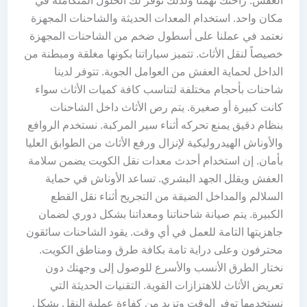
العفش. راحتك تهمنا ولذلك نوفر لك الحلول المتكاملة في
مكان واحد. استخدام المعدات الحديثة والشاحنات المجهزة
نعتمد في عملنا على أسطول ضخم من الشاحنات المجهزة
خصيصاً لنقل الأثاث. تتميز سياراتنا بكونها مغلقة ومبطنة من
الداخل لحماية العفش من العوامل الجوية. تتوفر لدينا
شاحنات بأحجام مختلفة لتناسب كافة كميات الأثاث سواء
كانت كبيرة أو صغيرة. يتم رص الأثاث داخل الشاحنات
بنظام دقيق يمنع تحركه أثناء سير المركبة. نستخدم الروافع
والأوناش الهيدروليكية لإنزال ورفع الأثاث من الطوابق العليا
بأمان. إن استخدام أحدث معدات نقل الكويت يضمن سلامة
العفش ويقلل الجهد البشري. تساعد الأوناش في حماية
السلالم والمداخل الضيقة من التجريح أثناء نقل القطع
الكبيرة. يتم صيانة شاحناتنا ومعداتنا بشكل دوري لضمان
جاهزيتها التامة للعمل في أي وقت. يقود الشاحنات سائقون
محترفون وعلى دراية تامة بكافة طرق ومناطق الكويت.
نختار الطرق الأنسب والأسرع للوصول إلى وجهتك دون
تعريض الأثاث للاهتزازات القوية. التقنيات الحديثة التي
نستخدمها توفر الوقت وتزيد من كفاءة عملية النقل بشكل