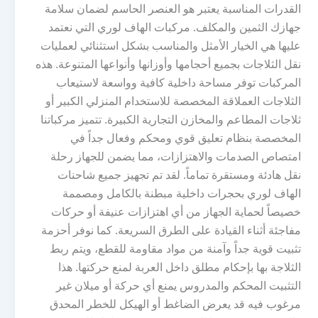
القدرات المناسبة يعتبر هو العنصر الحاسم لضمان سلامة
جهازك الثمين والمكلف. مركبات الهاف لوري التي نعتمد
عليها هي الخيار الأمثل والمناسب بشكل استثنائي لعمليات
نقل الثلاجات بجميع أحجامها وأوزانها وأنواعها المتنوعة. هذه
المركبات توفر مساحة داخلية كافية وواسعة لاستيعاب
الثلاجات العملاقة المخصصة للاستخدام المنزلي الكبير أو
ثلاجات المطاعم والمخازن التجارية الكبيرة. تتميز مركباتنا
المخصصة بنظام تعليق قوي ومحكم وفعال جداً في
امتصاص الصدمات والاهتزازات، مما يضمن للجهاز رحلة
نقل هادئة ومستقرة تماماً. لقد تم تجهيز جميع شاحنات
الهاف لوري بحجرات داخلية مبطنة بالكامل ومصممة
خصيصاً لحماية الجهاز من أي اهتزازات عنيفة أو حركات
مفاجئة أثناء القيادة على الطرق السريعة. كما نوفر أحزمة
تثبيت قوية جداً وآمنة من مواد مقاومة للقطع، ويتم ربط
الثلاجة بها بإحكام مطلق داخل العربة لمنع حركتها. هذا
التثبيت المحكم والمدروس يمنع أي حركة أو ميلان غير
مرغوب فيه قد يعرض الضاغط أو الهيكل للخطر المحدق