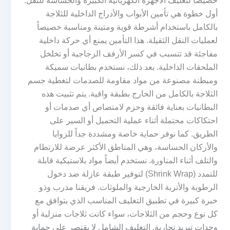
خصيصاً لتغليف الأجهزة الكهربائية الكبيرة والحساسة للنقل.
أول خطوة هي تأمين الأبواب والأدراج الداخلية للثلاجة
بالكامل باستخدام أشرطة قوية ومتينة ومناسبة خصيصاً
لعمليات النقل الثقيلة. هذا التأمين يمنع أي حركة داخلية
مفاجئة قد تتسبب في كسر الأرفف الزجاجية أو تخلخل
الملحقات الداخلية. بعد ذلك، نستخدم بطانيات سميكة
ومبطنة مصنوعة من مواد مقاومة للصدمات لتغطية جسم
الثلاجة بالكامل من الخارج بطبقة واقية. يتم تثبيت هذه
البطانيات بعناية فائقة وحزم لامتصاص أي صدمات أو
احتكاكات محتملة أثناء عملية التحميل أو السير على
الطريق. كما نوفر حماية خاصة ومشددة جداً للزوايا
والأركان الحساسة، وهي المناطق الأكثر عرضة للارتطام
والتلف أثناء المناورة. نستخدم أيضاً مواد بلاستيكية قابلة
للتمدد (Shrink Wrap) لتوفير طبقة عازلة ضد دخول
الرطوبة والأتربة الخارجية والملوثات. فريقنا مدرب وذو
خبرة كبيرة في تطبيق التغليف المناسب الذي يتوافق مع
كل نوع وحجم من الثلاجات، سواء كانت ثلاجات منزلية أو
وحدات تبريد تجارية. التغليف الشامل لا يقتصر على حماية