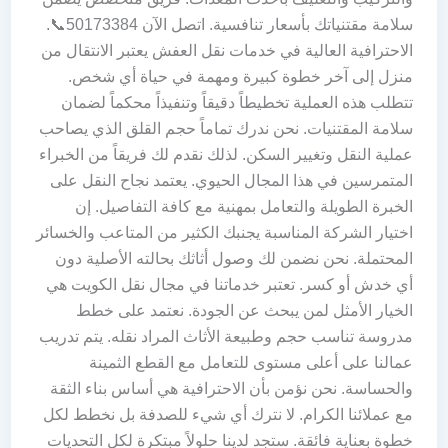
سلامة مقتنياتك بأسعار تنافسية. اتصل الآن 50173384📞.
الاحترافية العالية في خدمات نقل العفش يعتبر الانتقال من
منزل إلى آخر خطوة كبيرة ومهمة في حياة أي شخص.
تتطلب هذه العملية تخطيطاً دقيقاً وتنفيذاً محكماً لضمان
سلامة المقتنيات. نحن ندرك تماماً حجم القلق الذي يصاحب
عملية النقل وتغيير السكن. لذلك نقدم لك فريقاً من الخبراء
المتمرسين في هذا المجال الحيوي. يعتمد نجاح النقل على
الخبرة الطويلة والتعامل بمهنية مع كافة التفاصيل. إن
اختيار الشركة المناسبة يجنبك الكثير من المتاعب والخسائر
المحتملة. نحن نضمن لك وصول أثاثك بحالته الأصلية دون
أي خدش أو كسر. تعتبر خدماتنا في مجال نقل الكويت هي
الخيار الأمثل لمن يبحث عن الجودة. نعتمد على خطط
مدروسة تناسب حجم وطبيعة الأثاث المراد نقله. يتم تدريب
عمالنا على أعلى مستوى للتعامل مع القطع الثمينة
والحساسة. نحن نؤمن بأن الاحترافية هي أساس بناء الثقة
مع عملائنا الكرام. لا نترك أي شيء للصدفة بل نخطط لكل
خطوة بعناية فائقة. ستجد لدينا حلولاً مبتكرة لكل التحديات