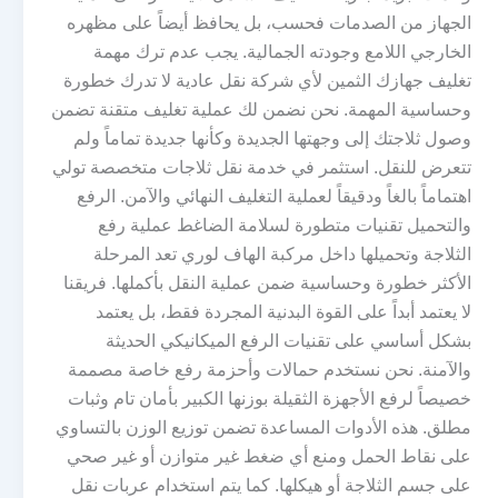
الجهاز من الصدمات فحسب، بل يحافظ أيضاً على مظهره
الخارجي اللامع وجودته الجمالية. يجب عدم ترك مهمة
تغليف جهازك الثمين لأي شركة نقل عادية لا تدرك خطورة
وحساسية المهمة. نحن نضمن لك عملية تغليف متقنة تضمن
وصول ثلاجتك إلى وجهتها الجديدة وكأنها جديدة تماماً ولم
تتعرض للنقل. استثمر في خدمة نقل ثلاجات متخصصة تولي
اهتماماً بالغاً ودقيقاً لعملية التغليف النهائي والآمن. الرفع
والتحميل تقنيات متطورة لسلامة الضاغط عملية رفع
الثلاجة وتحميلها داخل مركبة الهاف لوري تعد المرحلة
الأكثر خطورة وحساسية ضمن عملية النقل بأكملها. فريقنا
لا يعتمد أبداً على القوة البدنية المجردة فقط، بل يعتمد
بشكل أساسي على تقنيات الرفع الميكانيكي الحديثة
والآمنة. نحن نستخدم حمالات وأحزمة رفع خاصة مصممة
خصيصاً لرفع الأجهزة الثقيلة بوزنها الكبير بأمان تام وثبات
مطلق. هذه الأدوات المساعدة تضمن توزيع الوزن بالتساوي
على نقاط الحمل ومنع أي ضغط غير متوازن أو غير صحي
على جسم الثلاجة أو هيكلها. كما يتم استخدام عربات نقل