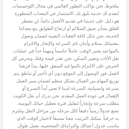
ملحوظ. نحن نواكب التطور العالمي في مجال اللوجستيات
لنقدم لك خدمة تليق بك. الاستثمار في المعدات المتطورة
هو دليل على جديتنا في تقديم الأفضل دائماً. لن تضطر
للقلق بشأن ضيق السلالم أو ارتفاع الطوابق مع معداتنا
الحديثة. نحن نذلل كافة العقبات التقنية لضمان وصول
مقتنياتك بسلام وأمان تام. السرعة والإنجاز والالتزام
بالمواعيد يعتبر الوقت عاملاً حاسماً ومهماً جداً في عمليات
نقل الأثاث وتغيير السكن. نحن نقدر قيمة وقتك ونحرص كل
الحرص على الالتزام بالمواعيد المتفق عليها. يبدأ فريقنا
العمل فور الوصول إلى الموقع دون أي تأخير أو تباطؤ. يتم
توزيع المهام بين العمال بشكل منظم لضمان سير العمل
بسرعة وانسيابية. السرعة لدينا لا تعني أبداً التسرع أو
الإهمال في جودة العمل المقدم. نحن ندرك أن نقل الكويت
يتطلب سرعة وإنجازاً لتقليل فترة تعطيل حياتك اليومية.
نضع جدولاً زمنياً دقيقاً لكل مرحلة من مراحل النقل ونلتزم
به حرفياً. يمكنك الترتيب معنا مسبقاً لاختيار الوقت الذي
يناسب جدول أعمالك والتزاماتك الشخصية. نعمل طوال