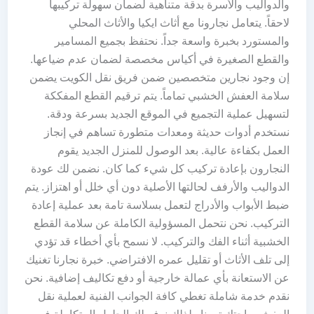
والدواليب والأسرة بدقة متناهية لضمان سهولة تركيبها
لاحقاً. يتعامل نجارونا مع أثاث ايكيا والأثاث المحلي
والمستورد بخبرة واسعة جداً. نحتفظ بجميع المسامير
والقطع الصغيرة في أكياس مخصصة لضمان عدم ضياعها.
إن وجود نجارين متخصصين ضمن فريق نقل الكويت يضمن
سلامة العفش الخشبي تماماً. يتم ترقيم القطع المفككة
لتسهيل عملية التجميع في الموقع الجديد بسرعة ودقة.
نستخدم أدوات حديثة ومعدات متطورة تساهم في إنجاز
العمل بكفاءة عالية. بعد الوصول للمنزل الجديد يقوم
النجارون بإعادة تركيب كل شيء كما كان. نضمن لك عودة
الدواليب والأرفف لحالتها الأصلية دون أي خلل أو اهتزاز. يتم
ضبط الأبواب والأدراج لتعمل بسلاسة تامة بعد عملية إعادة
التركيب. نحن نتحمل المسؤولية الكاملة عن سلامة القطع
الخشبية أثناء الفك والتركيب. لا نسمح بأي أخطاء قد تؤدي
إلى تلف الأثاث أو تقليل عمره الافتراضي. خبرة نجارنا تغنيك
عن الاستعانة بأي عمالة خارجية أو دفع تكاليف إضافية. نحن
نقدم خدمة شاملة تغطي كافة الجوانب الفنية لعملية نقل