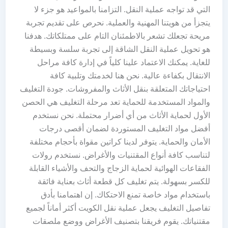
التي قد تواجه عملية النقل. التزامنا بالمواعيد هو جزء لا
يتجزأ من هويتنا المهنية والعملية. نحرص على تقديم تجربة
مريحة تجعلك تشعر بالاطمئنان التام على ممتلكاتك. هدفنا
هو تحويل عملية النقل الشاقة إلى تجربة سلسة وبسيطة
للغاية. يمكنك الاعتماد علينا كلياً في إدارة كافة مراحل
الانتقال بكفاءة عالية. نحن هنا لخدمتك وتلبية كافة
احتياجاتك المتعلقة بنقل الأثاث والمفروشات. جودة التغليف
والمواد المستخدمة للحماية تعد مرحلة التغليف هي الحصن
الأول لحماية الأثاث من أي أضرار محتملة. نحن نستخدم
أفضل مواد التغليف المستوردة لضمان أقصى درجات
الأمان والحماية. يتوفر لدينا كراتين مقواة بأحجام مختلفة
لتناسب كافة أنواع المقتنيات والأغراض. نستخدم رولات
الفقاعات الهوائية لحماية الزجاج والتحف والأشياء القابلة
للكسر بسهولة. يتم تغليف كل قطعة أثاث بعناية فائقة
باستخدام مواد خاصة تمنع الاحتكاك. إن اهتمامنا بأدق
تفاصيل التغليف يجعل عملية نقل الكويت أكثر أماناً لجميع
مقتنياتك. يقوم فريقنا بتصنيف الأغراض ووضع ملصقات