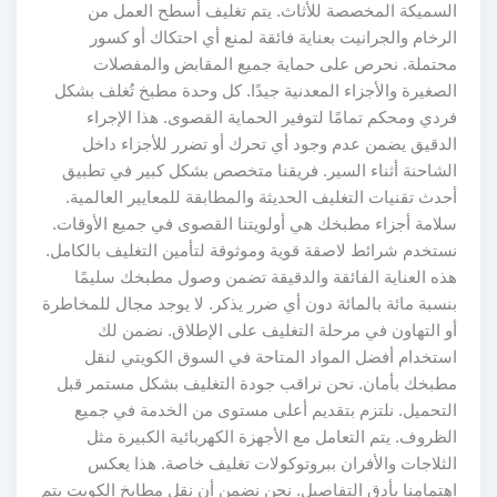
السميكة المخصصة للأثاث. يتم تغليف أسطح العمل من
الرخام والجرانيت بعناية فائقة لمنع أي احتكاك أو كسور
محتملة. نحرص على حماية جميع المقابض والمفصلات
الصغيرة والأجزاء المعدنية جيدًا. كل وحدة مطبخ تُغلف بشكل
فردي ومحكم تمامًا لتوفير الحماية القصوى. هذا الإجراء
الدقيق يضمن عدم وجود أي تحرك أو تضرر للأجزاء داخل
الشاحنة أثناء السير. فريقنا متخصص بشكل كبير في تطبيق
أحدث تقنيات التغليف الحديثة والمطابقة للمعايير العالمية.
سلامة أجزاء مطبخك هي أولويتنا القصوى في جميع الأوقات.
نستخدم شرائط لاصقة قوية وموثوقة لتأمين التغليف بالكامل.
هذه العناية الفائقة والدقيقة تضمن وصول مطبخك سليمًا
بنسبة مائة بالمائة دون أي ضرر يذكر. لا يوجد مجال للمخاطرة
أو التهاون في مرحلة التغليف على الإطلاق. نضمن لك
استخدام أفضل المواد المتاحة في السوق الكويتي لنقل
مطبخك بأمان. نحن نراقب جودة التغليف بشكل مستمر قبل
التحميل. نلتزم بتقديم أعلى مستوى من الخدمة في جميع
الظروف. يتم التعامل مع الأجهزة الكهربائية الكبيرة مثل
الثلاجات والأفران ببروتوكولات تغليف خاصة. هذا يعكس
اهتمامنا بأدق التفاصيل. نحن نضمن أن نقل مطابخ الكويت يتم