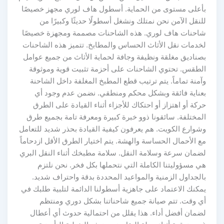
بأعلى مستوى من الحماية. أسطول هاف لوري مجهز خصيصًا
للنقل الآمن نحن نمتلك ونشغل أسطولًا حديثًا وكبيرًا من
شاحنات هاف لوري. هذه الشاحنات مصممة ومجهزة خصيصًا
لخدمات نقل الأثاث الحساس والمطابخ. تتميز هذه الشاحنات
بصناديق مغلقة ونظيفة وجافة لحماية الأثاث من جميع عوامل
الطقس. تحتوي الشاحنات على أحزمة تثبيت قوية وموثوقة
وآمنة تماماً. يتم ترتيب قطع المطبخ المغلفة داخل الشاحنة
بعناية فائقة وبشكل محكم ومنطقي. نضمن عدم وجود أي
حركة أو اهتزاز أو احتكاك للأجزاء أثناء القيادة على الطرق
المختلفة. سائقونا ذوو خبرة كبيرة ومعرفة تامة بجميع طرق
وشوارع الكويت. هم يعرفون كيفية القيادة بحذر شديد للتعامل
مع الأحمال الحساسة والهشة. يتم اختيار الطرق الأقل ازدحاماً
لضمان سرعة وسلامة النقل. سلامة مطبخك أثناء النقل البري
هي مسؤوليتنا الكاملة التي نتحملها بكل فخر. نحن نلتزم
بالجداول الزمنية والمواعيد المحددة بدقة واحتراف شديد.
يمكنك الاعتماد على جاهزية أسطولنا الدائمة لتلبية طلبك في
أي وقت. تتم صيانة جميع شاحناتنا بشكل دوري ومنتظم
لضمان أفضل أداء. هذا يقلل من احتمالية حدوث أي أعطال