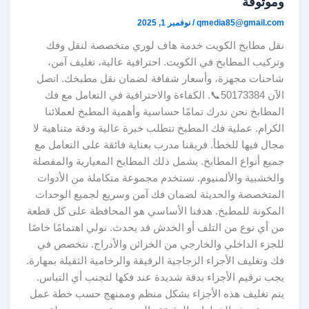
وموثوقة
qmedia85@gmail.com
/
نوفمبر 1, 2025
نقل مطابخ الكويت خدمة هاف لوري متخصصة لنقل وفك
وتركيب المطابخ في الكويت. احترافية عالية، تغليف آمن،
شاحنات مجهزة، وأسعار شفافة لضمان نقل مطبخك. اتصل
الآن 50173384📞. الكفاءة والاحترافية في التعامل مع فك
المطابخ نحن ندرك تمامًا حساسية وأهمية المطبخ لعملائنا
الكرام. عملية فك المطبخ تتطلب خبرة عالية ودقة متناهية لا
مجال فيها للخطأ. فريقنا مدرب بعناية فائقة على التعامل مع
جميع أنواع المطابخ. يشمل ذلك المطابخ المعيارية والمفصلة
والخشبية والألمنيوم. نستخدم مجموعة متكاملة من الأدوات
المتخصصة والحديثة لضمان فك آمن وسريع لجميع الوحدات
المكونة للمطبخ. هدفنا الأساسي هو المحافظة على كل قطعة
من أي نوع من التلف أو الخدش قد يحدث. نولي اهتمامًا خاصًا
للجزء الداخلي والخارجي من الخزائن والأدراج. نتخصص في
فك وتغليف الأجزاء الزجاجية الرقيقة والرخامية الثقيلة بمهارة.
يجب ترقيم الأجزاء بدقة شديدة عند فكها لتجنب أي التباس.
يتم تغليف هذه الأجزاء بشكل منظم وممنهج حسب خطة عمل