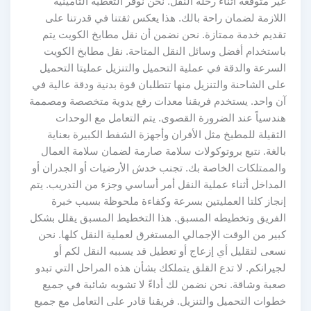
غير متوقعة أثناء رحلة النقل. نحن نوفر التغطية التأمينية
اللازمة لضمان راحة بالك. هذا يعكس ثقتنا في قدرتنا على
تقديم خدمة ممتازة. نحن نضمن أن نقل مطابخ الكويت يتم
باستخدام أفضل وسائل النقل المتاحة. نقل مطابخ الكويت
السرعة والدقة في عملية التحميل والتنزيل عمليتا التحميل
على الشاحنة والتنزيل منها تتطلبان قوة بدنية ودقة عالية في
آن واحد. يستخدم فريقنا معدات رفع يدوية متخصصة ومصممة
هندسياً عند الضرورة القصوى. يتم التعامل مع الوحدات
الثقيلة للمطبخ مثل الأفران وأجهزة الشفط الكبيرة بعناية
بالغة. نتبع بروتوكولات سلامة صارمة لضمان سلامة العمال
والممتلكات الخاصة بك. تجنب خدش الأرضيات أو الجدران أو
المداخل أثناء عملية النقل أمر أساسي وجزء من التدريب. يتم
إنجاز كلتا العمليتين بسرعة وكفاءة ملحوظة بسبب خبرة
الفريق وتخطيطه المسبق. هذا التخطيط المسبق يقلل بشكل
كبير من الوقت الإجمالي المستغرق لعملية النقل كلها. نحن
نسعى لتقليل أي إزعاج أو تعطيل قد يسببه النقل لكم أو
لجيرانكم. لا تدع القلق يتملكك بشأن هذه المراحل التي تبدو
صعبة وشاقة. نحن نضمن لك أداءً لا تشوبه شائبة في جميع
خطوات التحميل والتنزيل. فريقنا قادر على التعامل مع جميع