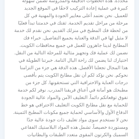
محددة. هذه الخطوات الدقيقة والمدروسة تضمن سهولة
كبيرة في عملية إعادة التركيب لاحقًا في الموقع الجديد
للعميل. نحن نعتمد أعلى معايير الجودة والمهنية في كل
مرحلة من مراحل تقديم الخدمة. ثقتك في خدمتنا تبدأ فعليًا
من لحظة فك المطبخ في منزلك القديم. نحن نقدم لك خدمة
لا مثيل لها في الدقة والعناية بجميع التفاصيل. خبراء فك
المطابخ لدينا جاهزون للعمل في جميع محافظات الكويت.
نضمن لك عملية فك وتجهيز مثالية للمرحلة التالية من النقل.
اختيارك لنا يضمن لك راحة البال التامة. خبرتنا الطويلة في
هذا المجال تجعلنا الأفضل. هذه الدقة هي جزء من التزامنا
نحوكم. نحن نؤكد لكم أن نقل مطابخ الكويت يتم بأقصى
درجات العناية والاحترافية التي تستحقونها. كل جزء من
مطبخك هو أمانة في أعناق فريقنا المدرب. نوفر لكم خدمة
تفوق توقعاتكم دائماً. التغليف الآمن والمواد عالية الجودة
للحماية مع نقل مطابخ الكويت التغليف الاحترافي هو خط
الدفاع الأول والأساسي لحماية جميع مكونات المطبخ الثمينة.
نحن لا نستخدم سوى مواد تغليف ذات جودة عالية جدًا
ومستوردة خصيصاً. تشمل هذه المواد البلاستيك الفقاعي
السميك والكرتون المقوى متعدد الطبقات والبطانيات