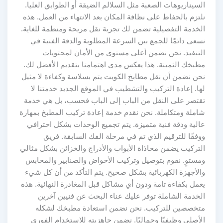
السيناريوهات الصعبة مثل السلالم الضيقة أو الطوابق العليا.
نلتزم بالحفاظ على نظافة المكان بعد الانتهاء من العمل. هذه
الخدمة التفصيلية تضمن لك تجربة نقل مريحة ومنظمة للغاية.
نسعى دائمًا للجمع بين السرعة المطلوبة والدقة الفنية في
التنفيذ. نحن نضمن أعلى مستوى من الأمان لمحتويات
مطبخك الثمينة. هذا يعكس مدى اهتمامنا بتقديم الأفضل لك.
نحن نضمن أن نقل مطابخ الكويت يتم بسلاسة وكفاءة لا مثيل
لها. إعادة التركيب والتشطيب في الموقع الجديد خدمتنا لا
تقتصر على النقل من الباب إلى الباب فحسب، بل هي خدمة
شاملة ومتكاملة. نحن نقدم خدمة إعادة تركيب المطبخ بمهارة
عالية ودقة فنية متميزة. يتم تجميع الوحدات بشكل احترافي
ووفقًا للترقيم الذي تم في مرحلة الفك السابقة. فريق
التركيب يضمن محاذاة الأبواب والأدراج والخزائن بشكل مثالي
ومستوٍ. نقوم بتوصيل وتركيب الأحواض والصنابير والمحابس
والأجهزة الكهربائية بشكل صحيح. يتم التأكد من أن كل شيء
يعمل بكفاءة تامة ودون أي مشاكل قبل المغادرة النهائية. هذه
الخدمة الشاملة توفر عليك عناء البحث عن فنيين آخرين
متخصصين للتركيب. نحن نضمن استعادة مطبخك لشكله
الأصلي وظيفيًا وجماليًا. نضمن جاهزيته للاستخدام الفوري