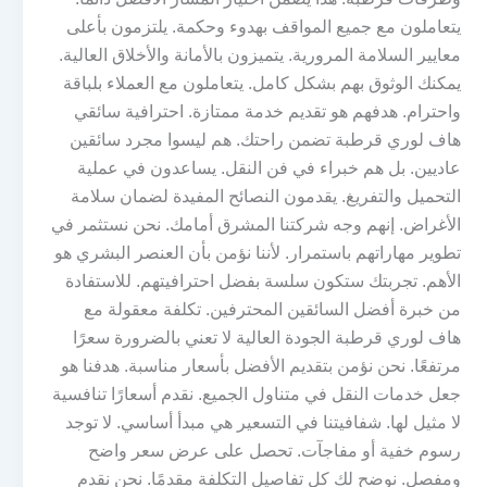
يتعاملون مع جميع المواقف بهدوء وحكمة. يلتزمون بأعلى
معايير السلامة المرورية. يتميزون بالأمانة والأخلاق العالية.
يمكنك الوثوق بهم بشكل كامل. يتعاملون مع العملاء بلباقة
واحترام. هدفهم هو تقديم خدمة ممتازة. احترافية سائقي
هاف لوري قرطبة تضمن راحتك. هم ليسوا مجرد سائقين
عاديين. بل هم خبراء في فن النقل. يساعدون في عملية
التحميل والتفريغ. يقدمون النصائح المفيدة لضمان سلامة
الأغراض. إنهم وجه شركتنا المشرق أمامك. نحن نستثمر في
تطوير مهاراتهم باستمرار. لأننا نؤمن بأن العنصر البشري هو
الأهم. تجربتك ستكون سلسة بفضل احترافيتهم. للاستفادة
من خبرة أفضل السائقين المحترفين. تكلفة معقولة مع
هاف لوري قرطبة الجودة العالية لا تعني بالضرورة سعرًا
مرتفعًا. نحن نؤمن بتقديم الأفضل بأسعار مناسبة. هدفنا هو
جعل خدمات النقل في متناول الجميع. نقدم أسعارًا تنافسية
لا مثيل لها. شفافيتنا في التسعير هي مبدأ أساسي. لا توجد
رسوم خفية أو مفاجآت. تحصل على عرض سعر واضح
ومفصل. نوضح لك كل تفاصيل التكلفة مقدمًا. نحن نقدم