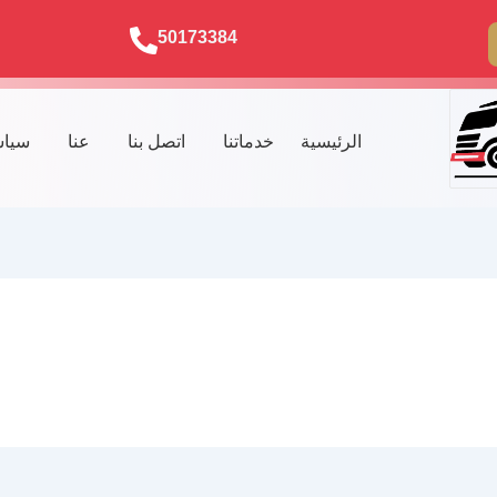
50173384
الرئيسية
خدماتنا
اتصل بنا
عنا
سياس