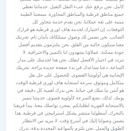
كامل. نحن نرفع عنك عبء النقل الثقيل. خدماتنا تغطي
جميع مناطق قرطبة والمناطق المجاورة. سمعتنا الطيبة
مبنية على ثقة عملائنا. نحن نقدم خدمة تتجاوز كل
التوقعات. إن اختيارك لخدمة هاف لوري قرطبة هو قرارك
الصائب. نحن نضمن لك وصول ممتلكاتك بأمان تام. تجربتك
معنا ستكون خالية من القلق. نحن ملتزمون بتقديم أفضل
جودة ممكنة. عملاؤنا يشهدون لنا بالتميز والاحترافية. لا
تتردد في اختيار الأفضل لنقلك. نحن هنا لخدمتك على مدار
الساعة. دعنا نساعدك في بدء صفحة جديدة براحة. تجربتك
الإيجابية هي أولويتنا القصوى. للحصول على حل نقل
متكامل وموثوق. سرعة استجابة هاف لوري قرطبة الوقت
هو أثمن ما نملك في حياتنا. نحن ندرك أهمية كل دقيقة في
يومك. لذلك، نضع السرعة كأولوية قصوى. خدمتنا تتميز
بالاستجابة الفورية لطلباتكم. بمجرد تواصلك معنا، يبدأ فريقنا
بالتحرك. أسطولنا منتشر بشكل استراتيجي في قرطبة. هذا
يضمن وصولنا إليك في أسرع وقت. لا مزيد من الانتظار
الطويل والممل. نحن نلتزم بالمواعيد المحددة بدقة. ندرك