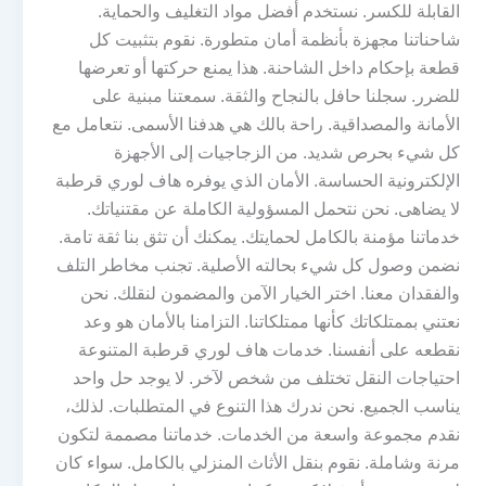
القابلة للكسر. نستخدم أفضل مواد التغليف والحماية.
شاحناتنا مجهزة بأنظمة أمان متطورة. نقوم بتثبيت كل
قطعة بإحكام داخل الشاحنة. هذا يمنع حركتها أو تعرضها
للضرر. سجلنا حافل بالنجاح والثقة. سمعتنا مبنية على
الأمانة والمصداقية. راحة بالك هي هدفنا الأسمى. نتعامل مع
كل شيء بحرص شديد. من الزجاجيات إلى الأجهزة
الإلكترونية الحساسة. الأمان الذي يوفره هاف لوري قرطبة
لا يضاهى. نحن نتحمل المسؤولية الكاملة عن مقتنياتك.
خدماتنا مؤمنة بالكامل لحمايتك. يمكنك أن تثق بنا ثقة تامة.
نضمن وصول كل شيء بحالته الأصلية. تجنب مخاطر التلف
والفقدان معنا. اختر الخيار الآمن والمضمون لنقلك. نحن
نعتني بممتلكاتك كأنها ممتلكاتنا. التزامنا بالأمان هو وعد
نقطعه على أنفسنا. خدمات هاف لوري قرطبة المتنوعة
احتياجات النقل تختلف من شخص لآخر. لا يوجد حل واحد
يناسب الجميع. نحن ندرك هذا التنوع في المتطلبات. لذلك،
نقدم مجموعة واسعة من الخدمات. خدماتنا مصممة لتكون
مرنة وشاملة. نقوم بنقل الأثاث المنزلي بالكامل. سواء كان