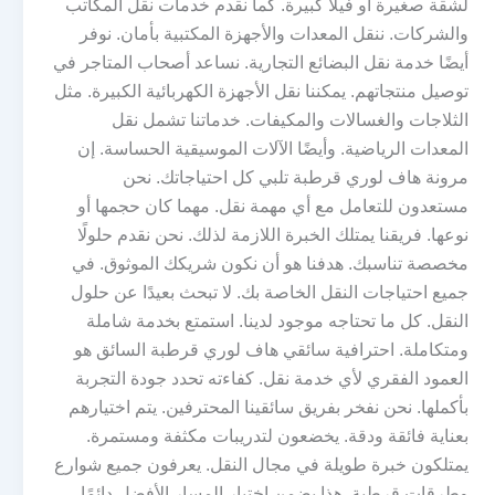
لشقة صغيرة أو فيلا كبيرة. كما نقدم خدمات نقل المكاتب
والشركات. ننقل المعدات والأجهزة المكتبية بأمان. نوفر
أيضًا خدمة نقل البضائع التجارية. نساعد أصحاب المتاجر في
توصيل منتجاتهم. يمكننا نقل الأجهزة الكهربائية الكبيرة. مثل
الثلاجات والغسالات والمكيفات. خدماتنا تشمل نقل
المعدات الرياضية. وأيضًا الآلات الموسيقية الحساسة. إن
مرونة هاف لوري قرطبة تلبي كل احتياجاتك. نحن
مستعدون للتعامل مع أي مهمة نقل. مهما كان حجمها أو
نوعها. فريقنا يمتلك الخبرة اللازمة لذلك. نحن نقدم حلولًا
مخصصة تناسبك. هدفنا هو أن نكون شريكك الموثوق. في
جميع احتياجات النقل الخاصة بك. لا تبحث بعيدًا عن حلول
النقل. كل ما تحتاجه موجود لدينا. استمتع بخدمة شاملة
ومتكاملة. احترافية سائقي هاف لوري قرطبة السائق هو
العمود الفقري لأي خدمة نقل. كفاءته تحدد جودة التجربة
بأكملها. نحن نفخر بفريق سائقينا المحترفين. يتم اختيارهم
بعناية فائقة ودقة. يخضعون لتدريبات مكثفة ومستمرة.
يمتلكون خبرة طويلة في مجال النقل. يعرفون جميع شوارع
وطرقات قرطبة. هذا يضمن اختيار المسار الأفضل دائمًا.