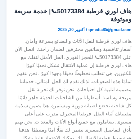
هاف لوري قرطبة 50173384📞| خدمة سريعة
وموثوقة
qmedia85@gmail.com
/
أكتوبر 30, 2025
هاف لوري قرطبة لنقل الأثاث والبضائع بسرعة وأمان.
أسعار تنافسية وسائقين محترفين لضمان راحتك. اتصل الآن
على 50173384📞 للحجز الفوري. الحل الأمثل لنقلك مع
هاف لوري قرطبة إن عملية الانتقال تشكل تحديًا كبيرًا
للكثيرين. هي تتطلب تخطيطًا دقيقًا وجهدًا كبيرًا. نحن نتفهم
تمامًا هذه الصعوبات. لذلك نقدم لك الحل المثالي. خدماتنا
مصممة لتلبية كل احتياجاتك. نحن نوفر لك تجربة نقل
مريحة وسلسة. أسطولنا من الشاحنات الحديثة جاهز دائمًا.
كل شاحنة تخضع لصيانة دورية ومستمرة. هذا يضمن سلامة
مقتنياتك أثناء النقل. فريقنا المحترف مدرب على أعلى
مستوى. يتعاملون مع جميع أنواع الأثاث والمعدات. نحن نهتم
بأدق التفاصيل الصغيرة. نضمن لك نقلًا آمنًا ومنظمًا. هدفنا
هو تبسيط عملية الانتقال لك. يمكنك الاعتماد علينا بشكل