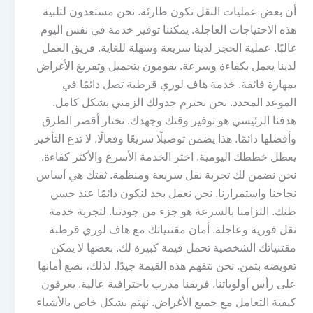
أن بعض عمليات النقل تكون طارئة. نحن مستعدون لتلبية
هذه الاحتياجات العاجلة. يمكننا توفير خدمة في نفس اليوم
غالبًا. عملية الحجز لدينا سريعة وسهلة للغاية. فريق العمل
لدينا يعمل بكفاءة وسرعة. يقومون بتحميل وتفريغ الأغراض
بمهارة فائقة. خدمة هاف لوري قرطبة تصل دائمًا في
الموعد المحدد. نحن نحترم جدولك الزمني بشكل كامل.
هدفنا الرئيسي هو توفير وقتك وجهدك. نختار أقصر الطرق
وأفضلها دائمًا. هذا يضمن توصيلًا سريعًا وفعالًا. لا تدع التأخير
يعطل خططك اليومية. اختر الخدمة الأسرع والأكثر كفاءة.
نحن نضمن لك تجربة نقل سريعة ومنظمة. ثقتك هي أساس
نجاحنا واستمرارنا. نحن نعمل بجد لنكون دائمًا عند حسن
ظنك. التزامنا بالسرعة هو جزء من جودتنا. لتجربة خدمة
نقل فورية وعاجلة. أمان مقتنياتك مع هاف لوري قرطبة
مقتنياتك الشخصية تحمل قيمة كبيرة لك. بعضها لا يمكن
تعويضه بثمن. نحن نتفهم هذه القيمة جيدًا. لذلك، نضع أمانها
على رأس أولوياتنا. فريقنا مدرب باحترافية عالية. يعرفون
كيفية التعامل مع جميع الأغراض. نهتم بشكل خاص بالأشياء