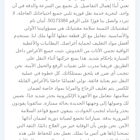
تعني أبدًا إهمال التفاصيل. بل نجمع بين السرعة والدقة في آن
واحد. لتجربة خدمة نقل فورية تلبي جميع احتياجاتك العاجلة، لا
تتردد واتصل بنا فورًا على الرقم 50173384. أمان تام
لمقتنياتك الثمينة سلامة مقتنياتك هي مسؤوليتنا الأولى
والأساسية. نتعامل مع كل قطعة تنقلها كأنها ملك لنا. نستخدم
أفضل مواد التغليف لحماية أغراضك. البطانيات والأغطية
الواقية تحمي الأثاث من الخدوش. نثبت جميع الأغراض داخل
السيارة بإحكام شديد. هذا يمنع حركتها أثناء النقل على
الطريق. فريقنا مدرب على تقنيات الرفع والحمل الآمنة. نحن
نتجنب أي ضرر قد يلحق بممتلكاتك. كل خطوة في عملية
النقل تتم بعناية فائقة. نولي اهتمامًا خاصًا بالأغراض القابلة
للكسر. يتم تغليف الزجاج والمرايا بمواد خاصة لضمان
سلامتها. نتعامل مع الأجهزة الإلكترونية بحذر شديد جدًا. نضمن
لك وصولها إلى وجهتها الجديدة بحالة ممتازة. سائقونا يقودون
بحذر وانتباه لتجنب الحوادث. يتبعون جميع قواعد السلامة
المرورية بدقة. سياراتنا تخضع لصيانة دورية لضمان أدائها
الآمن. نحن نؤمن بأن الوقاية خير من العلاج دائمًا. الثقة التي
تمنحنا إياها هي أثمن ما نملك. نعمل بجد للحفاظ على هذه