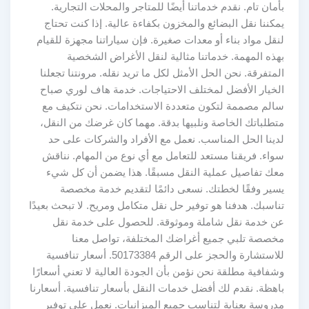
بأمان تام. نقدم خدماتنا أيضًا للمتاجر والمحلات التجارية.
يمكننا نقل البضائع والمخزون بكفاءة عالية. إذا كنت تحتاج
لنقل مواد بناء أو معدات صغيرة. فإن سياراتنا مجهزة للقيام
بهذه المهمة. خدماتنا مثالية لنقل الأغراض الشخصية
المتفرقة. نحن الحل الأمثل لكل ما تريد نقله. مرونتنا تجعلنا
الخيار الأفضل لمختلف الاحتياجات. خدمة هاف لوري صباح
سالم مصممة لتكون متعددة الاستخدامات. نحن نتكيف مع
متطلباتك الخاصة ونلبيها بدقة. مهما كان غرضك من النقل،
لدينا الحل المناسب. نعمل مع الأفراد والشركات على حد
سواء. فريقنا مستعد للتعامل مع أي نوع من المهام. نناقش
معك تفاصيل عملية النقل مسبقًا. هذا يضمن أن كل شيء
يسير وفقًا لخطتك. نسعى دائمًا لتقديم خدمة مخصصة
تناسبك. هدفنا هو توفير حل نقل متكامل ومريح. لا تبحث بعيدًا
عن خدمة نقل شاملة وموثوقة. للحصول على خدمة نقل
مخصصة تلبي جميع أغراضك المختلفة، تواصل معنا
للاستشارة والحجز على الرقم 50173384. أسعار تنافسية
وشفافية مطلقة نحن نؤمن بأن الجودة العالية لا تعني أسعارًا
باهظة. نقدم لك أفضل خدمات النقل بأسعار تنافسية. أسعارنا
مدروسة بعناية لتناسب جميع الميزانيات. نعمل على توفير