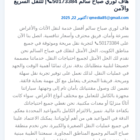
هاف لوري صباح سالم 50173384📞| للنقل السريع
والآمن
qmedia85@gmail.com
/
أكتوبر 22, 2025
هاف لوري صباح سالم أفضل خدمة لنقل الأثاث والأغراض
بسرعة وأمان. فريق محترف وأسعار تنافسية. اتصل بنا الآن
على 50173384📞 لتجربة نقل مريحة وموثوقة في جميع
مناطق الكويت. الحل الأمثل لنقلك في صباح السالم نحن
نقدم لك الحل الأمثل لجميع احتياجات النقل. خدماتنا مصممة
خصيصًا لتلبية متطلباتك بدقة. ندرك تمامًا أهمية الوقت والجهد
في عمليات النقل. لذلك نعمل على توفير تجربة نقل سهلة
ومريحة. فريقنا المحترف يتعامل مع كل مهمة بعناية فائقة.
نضمن لك وصول مقتنياتك بأمان تام إلى وجهتها. سياراتنا
مجهزة بالكامل للتعامل مع مختلف أنواع الأغراض. سواء كانت
أثاثًا منزليًا أو معدات مكتبية. نحن نغطي جميع احتياجاتك
بكفاءة عالية. نتميز بالالتزام الكامل بالمواعيد المحددة معكم.
الدقة في المواعيد هي من أهم أولوياتنا. يمكنك الاعتماد علينا
في جميع عمليات النقل الصغيرة والكبيرة. نحن نخدم منطقة
صباح السالم وجميع المناطق المجاورة. سمعتنا الطيبة مبنية