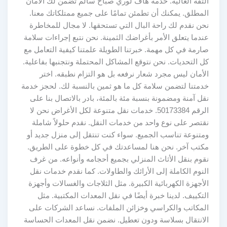
الثقة الغالية. خدمة هاف لوري صباح سالم تضمن لك الأمان
المطلق. يمكنك أن تطمئن تمامًا على جميع ممتلكاتك معنا.
نحن نقدم لك راحة البال التي تستحقها. لا مجال للمخاطرة
عندما يتعلق الأمر بأغراضك الثمينة. نحن نتبع إجراءات سلامة
صارمة في كل مهمة. خبرتنا الطويلة علمتنا كيفية التعامل مع
كل التحديات. نحن نتوقع المشاكل المحتملة ونتجنبها بفاعلية.
الأمان ليس مجرد شعار نرفعه بل هو التزام نطبقه. اختر
خدمتنا لتضمن سلامة كل ما هو ثمين بالنسبة لك. لحجز خدمة
نقل آمنة ومضمونة بنسبة مئة بالمئة، بادر بالاتصال بنا على
الرقم 50173384. خدمات نقل متنوعة لكل الأغراض نحن لا
نقتصر على نوع واحد من خدمات النقل. نقدم حلولاً شاملة
ومتنوعة تناسب الجميع. سواء كنت تنتقل إلى منزل جديد أو
مكتب آخر. نحن هنا لمساعدتك في كل خطوة على الطريق.
نقوم بنقل الأثاث المنزلي بجميع أحجامه وأنواعه. من غرف
النوم الكاملة إلى الأرائك والطاولات. كما نقدم خدمات نقل
الأجهزة الكهربائية الكبيرة. مثل الثلاجات والغسالات وأجهزة
التكييف. لدينا خبرة أيضًا في نقل المعدات المكتبية. مثل
المكاتب والكراسي وخزائن الملفات. نساعد الشركات على
الانتقال بسلاسة ودون تعطيل. نضمن نقل المعدات الحساسة