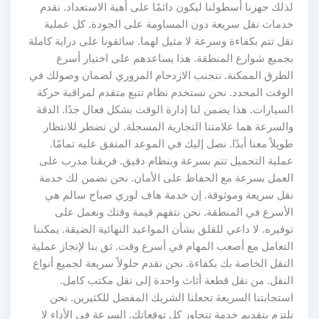
لذلك جهزنا أسطولنا ليكون دائمًا على أهبة الاستعداد. نقدم
خدمات نقل سريعة دون المساومة على الجودة. كل عملية
نقل تتم بكفاءة وسرعة لا مثيل لهما. سائقونا على دراية كاملة
بجميع شوارع المنطقة. هذا يساعدهم على اختيار أسرع
الطرق الممكنة. نتجنب الازدحام المروري لضمان وصولك في
الوقت المحدد. نحن نستخدم نظام تتبع متقدم لمراقبة حركة
السيارات. هذا يضمن لنا إدارة الوقت بشكل فعال جدًا. الدقة
والسرعة هما علامتنا التجارية المسجلة. لن تضطر للانتظار
طويلاً معنا أبدًا. نصل إليك في الموعد المتفق عليه تمامًا.
عملية التحميل تتم بسرعة وبنظام دقيق. فريقنا مدرب على
العمل بسرعة مع الحفاظ على الأمان. نحن نضمن لك خدمة
نقل سريعة وموثوقة. إن خدمة هاف لوري صباح سالم هي
الأسرع في المنطقة. نحن نتفهم قيمة وقتك ونعمل على
توفيره. لا داعي للقلق بشأن المواعيد النهائية الضيقة. يمكننا
التعامل مع أصعب المهام في أسرع وقت. ثق بنا لإنجاز عملية
النقل الخاصة بك بكفاءة. نحن نقدم حلولاً سريعة لجميع أنواع
النقل. من نقل قطعة أثاث واحدة إلى نقل مكتب كامل.
استجابتنا السريعة تجعلنا الشريك المفضل للكثيرين. نحن
نلتزم بتقديم خدمة تتجاوز كل توقعاتك. السرعة في الأداء لا