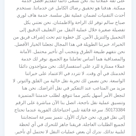
على ثقة عملائنا بنا. نحن نسعى دائمًا لتقديم أفضل خدمة
ممكنة. هدفنا هو تحقيق رضاك الكامل عن خدماتنا. نستخدم
أحدث التقنيات لضمان عملية نقل سلسة. خدمة هاف لوري
صباح سالم توفر لك الراحة والاطمئنان. نحن نعتني بكل
تفصيلة صغيرة خلال عملية النقل. من التغليف الدقيق إلى
التحميل والتنزيل الآمن. كل خطوة تتم تحت إشراف فريق من
الخبراء. خبرتنا الطويلة في هذا المجال تجعلنا الخيار الأفضل.
نحن نتفهم طبيعة الطرق ونتجنب أي تأخير محتمل. الأمانة
والمصداقية هما أساس تعاملنا مع الجميع. نوفر لك خدمة
عملاء ممتازة للرد على استفساراتك. نحن متواجدون دائمًا
لخدمتك في أي وقت. لا تتردد في الاعتماد على خبراتنا
الواسعة. نحن نضمن لك تجربة نقل خالية من القلق والتوتر. لا
مزيد من المتاعب عند التفكير في نقل أغراضك. نحن هنا
لنجعل الأمر أسهل بكثير مما تتوقع. لطلب خدمتنا المتميزة
وتنسيق عملية نقل ناجحة، اتصل بنا الآن مباشرة على الرقم
50173384. سرعة فائقة تلبي احتياجاتك الفورية عندما تحتاج
إلى نقل فوري، نحن خيارك الأول. نتميز بسرعة استجابتنا
لجميع الطلبات العاجلة. فريقنا جاهز للتحرك في أي لحظة
لتلبية ندائك. ندرك أن بعض عمليات النقل لا تحتمل أي تأخير.