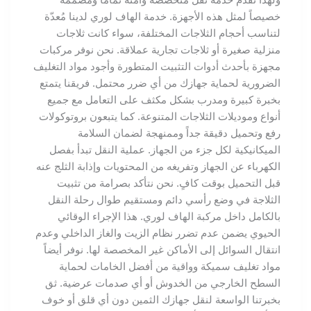
خصيصاً لمثل هذه الأجهزة. خدمة الهاف لوري لدينا مُعدّة
لتناسب أحجام الثلاجات المختلفة، سواء كانت ثلاجات
منزلية صغيرة أو ثلاجات تجارية عملاقة. نحن نوفر مركبات
مجهزة بأحدث أدوات التثبيت المتطورة وأجود مواد التغليف
الضرورية لحماية جهازك من أي ضرر محتمل. فريقنا يتمتع
بخبرة كبيرة ومدرب بشكل مكثف على التعامل مع جميع
أنواع وموديلات الثلاجات المتنوعة. كما يتبعون بروتوكولات
رفع وتحميل دقيقة جداً وممنهجة لضمان السلامة
الميكانيكية لكل جزء من الجهاز. عملية النقل تبدأ بفصل
الكهرباء عن الجهاز وتفريغه من المحتويات وإذابة الثلج عنه
قبل التحميل بوقت كافٍ. نحن نتأكد بصرامة من تثبيت
الثلاجة في وضع رأسي دائم ومستقيم طوال رحلة النقل
بالكامل داخل مركبة الهاف لوري. هذا الإجراء الوقائي
الحيوي يضمن عدم تضرر نظام الزيت والغاز الداخلي وعدم
انتقال السوائل إلى الأماكن غير المخصصة لها. نوفر أيضاً
مواد تغليف سميكة وواقية من أفضل الخامات لحماية
السطح الخارجي من الخدوش أو أي صدمات عرضية. ثق
بخبرتنا الواسعة لنقل جهازك الثمين دون أي قلق أو خوف