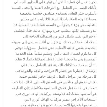
نحن نضمن أن عملية النقل لن تؤثر على المظهر الجمالي
لأثاثك القيم. يتم التعامل مع اللوحات الفنية والتحف الثمينة
بأسلوب حذر للغاية. نستخدم صناديق خشبية مخصصة
ومبطنة لهذه المقتنيات النادرة. الالتزام بأعلى معايير
التغليف هو جزء لا يتجزأ من فلسفة عملنا. هذه العملية قد
تبدو بسيطة لكنها تتطلب خبرة ومهارة عالية جداً. التغليف
الاحترافي يقلل بشكل كبير من احتمالية الحاجة إلى
إصلاحات لاحقة. يمكنك أن تثق بأن أثاثك سيصل إلى وجهته
الجديدة بنفس حالته الأصلية. نحن نتحمل مسؤولية توفير
كل ما يلزم لضمان انتقال آمن وسليم تماماً. هذه الخدمة
المتميزة هي ما يجعلنا الخيار الأول لعملائنا دائماً. لا تقلق
بشأن سلامة ممتلكاتك الثمينة عند التعامل معنا على
الإطلاق. اختيارنا هو اختيار الاحترافية والدقة والجودة في
كل مرحلة من مراحل النقل. فريقنا جاهز لتقديم خدمة
تغليف تفوق أي منافس في السوق المحلي. لذلك، إذا كنت
تبحث عن خدمة نقل عفش السالمية متكاملة، فإن التغليف
هو أساسها عندنا. كفاءة وسعة مركبات الهاف لوري في
استيعاب الأغراض تتميز مركبات الهاف لوري التي
نستخدمها بقدرتها الاستيعابية الكبيرة والممتازة. هذه