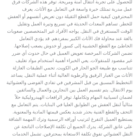
للحصول على تجربة انتقال آمنة ومريحة. توفر هذه الشركات فرق
عمل مدربة تمتلك خبرة واسعة في التعامل مع الأثاث. يعرف
المحترفون كيفية حمل القطع الثقيلة دون تعريض أنفسهم أو العفش
للخطر. تساهم المعدات الحديثة في تسريع وتيرة العمل وتقليل
الوقت المستغرق في النقل. يواجه الأفراد غير المتخصصين صعوبات
بالغة عند محاولة فك الأثاث الكبير بمفردهم. قد يؤدي التعامل
الخاطئ مع القطع الخشبية إلى كسور أو خدوش يصعب إصلاحها.
تضمن الشركات المرخصة تعويض العميل في حال حدوث أي ضرر
غير مقصود للمنقولات. يعي الخبراء أهمية استخدام مواد تغليف
تتناسب مع طبيعة الجو الحار في الكويت. تحمي الطبقات العازلة
الأثاث من الغبار الرقيق والرطوبة العالية أثناء عملية النقل. يساعد
التخطيط المسبق من قبل المشرفين في تفادي الفوضى والعشوائية
يوم الانتقال. يتم تقسيم العمل بين النجارين والعمال والسائقين
لضمان انسيابية المهام وتكاملها. توفر الرافعات الهيدروليكية حلاً
مثالياً لنقل العفش من الطوابق العليا في البنايات. يتم التعامل مع
التحف والقطع الفنية بحذر شديد يعكس قيمتها المادية والمعنوية.
يستطيع العميل التفرغ لترتيب أوراقه الرسمية وترك المهمة الشاقة
على عاتق الشركة. يدرك الجميع أن تكلفة الإصلاحات الناتجة عن
النقل العشوائي تفوق تكلفة الاستعانة بمحترفين. تشمل الخدمات