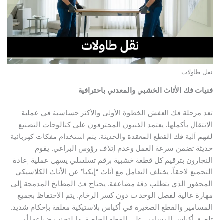
نقل طاولات
فنيات فك الأثاث الخشبي والمعدني باحترافية
تعد مرحلة فك العفش الخطوة الأولى والأكثر حساسية في عملية
الانتقال بأكملها. يعتمد الفنيون المحترفون على كتالوجات التصنيع
لفهم آلية فك القطع المعقدة والحديثة. يتم استخدام مفكات كهربائية
حديثة تضمن سرعة العمل وعدم إتلاف رؤوس البراغي. يقوم
النجارون بترقيم كل قطعة خشبية برقم تسلسلي يسهل عملية إعادة
التجميع لاحقاً. يختلف التعامل مع أثاث “إيكيا” عن الأثاث الكلاسيكي
المحفور الذي يتطلب دقة مضاعفة. يحتاج فك المطابخ المدمجة إلى
مهارة عالية لفصل الوحدات دون كسر الرخام. يتم الاحتفاظ بجميع
المسامير والقطع الصغيرة في أكياس بلاستيكية مغلقة بإحكام شديد.
تلصق أكياس المسامير على القطع الخاصة بها لتجنب ضياعها أو