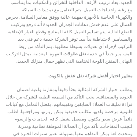
الجديد. يعاد ترتيب الأرفف الداخلية للخزائن والمكتبات بما يتناسب
مع رغبة واحتياجات العميل. يتم التعامل مع تمديدات السباكة
والكهرباء الخاصة بالأجهزة بمهنية عالية ووفق معايير السلامة. يحرص
العمال على عدم خدش دهانات الجدران الجديدة أثناء رفع وتركيب
القطع العالية. يتم تسليم العميل كافة المفاتيح وقطع الغيار الإضافية
والمسامير الاحتياطية يداً بيد. توفر الشركة خدمة دعم فني بعد
التركيب لإجراء أي تعديلات بسيطة مطلوبة. يتم التأكد من ربط
المسامير جيداً في خدمة
نقل طاولات
القهوة المعدنية. يمثل التركيب
النهائي المتقن اللوحة الختامية التي تظهر جمال منزلك الجديد.
معايير اختيار أفضل شركة نقل عفش بالكويت
يتطلب اختيار الشركة المثالية بحثاً دقيقاً ومقارنة واعية لضمان
الجودة والمصداقية. يجب التأكد من السمعة الطيبة للشركة من خلال
قراءة تعليقات العملاء السابقين وتقييماتهم. يفضل التعامل مع كيانات
قانونية مرخصة ولديها مكاتب حقيقية يمكن زيارتها ومراجعتها. اطلب
دائماً عرض سعر مكتوب ومفصل يشمل كافة الخدمات والرسوم
لتجنب المفاجآت. تأكد من أن العمالة الموظفة نظامية ومدربة
وتتحدث لغة يمكن التفاهم معها بسهولة. تعتبر سنوات الخبرة في