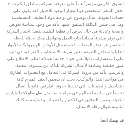
السوق الكويتي مؤشراً هاماً على معرفة الشركة بمناطق الكويت. لا
تجعل السعر المنخفض هو المعيار الوحيد للاختيار فقد يكون على
حساب الجودة. اسأل بوضوح عن نوعية مواد التغليف المستخدمة
وهل هي ضمن التكلفة المتفق عليها. تأكد من وجود سياسة تعويض
واضحة وعادلة في حال تعرض أي قطعة للتلف. يفضل اختيار الشركة
التي توفر مشرفاً ميدانياً يتابع العمل ويتواصل معك لحظة بلحظة.
استفسر عن توفر المعدات الحديثة مثل الأوناش الهيدروليكية للأدوار
العليا والمداخل الضيقة. تعتبر سرعة الاستجابة والاحترافية في الرد
على استفساراتك دليلاً على جودة خدمة العملاء. اطلب الاطلاع على
صور حقيقية وسابقة لأعمال الشركة للتأكد من مستوى التغليف
والترتيب. تأكد من مرونة الشركة في التعامل مع التغييرات الطارئة
في مواعيد النقل والتركيب. يجب أن يتضمن العقد المبرم كافة
التفاصيل والضمانات التي تحفظ حقوق الطرفين قانونياً. اسأل
تحديداً عن سابقة أعمالهم في مهام خاصة مثل
نقل طاولات
البلياردو
الثقيلة. يضمن التدقيق في الاختيار راحة بالك وحماية ممتلكاتك
الثمينة طوال رحلة الانتقال.
قد يهمك ايضا