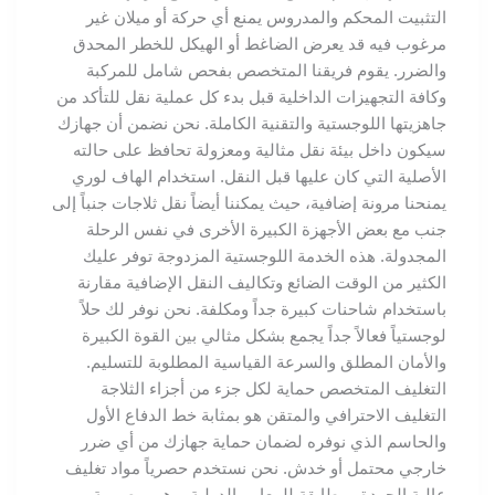
التثبيت المحكم والمدروس يمنع أي حركة أو ميلان غير
مرغوب فيه قد يعرض الضاغط أو الهيكل للخطر المحدق
والضرر. يقوم فريقنا المتخصص بفحص شامل للمركبة
وكافة التجهيزات الداخلية قبل بدء كل عملية نقل للتأكد من
جاهزيتها اللوجستية والتقنية الكاملة. نحن نضمن أن جهازك
سيكون داخل بيئة نقل مثالية ومعزولة تحافظ على حالته
الأصلية التي كان عليها قبل النقل. استخدام الهاف لوري
يمنحنا مرونة إضافية، حيث يمكننا أيضاً نقل ثلاجات جنباً إلى
جنب مع بعض الأجهزة الكبيرة الأخرى في نفس الرحلة
المجدولة. هذه الخدمة اللوجستية المزدوجة توفر عليك
الكثير من الوقت الضائع وتكاليف النقل الإضافية مقارنة
باستخدام شاحنات كبيرة جداً ومكلفة. نحن نوفر لك حلاً
لوجستياً فعالاً جداً يجمع بشكل مثالي بين القوة الكبيرة
والأمان المطلق والسرعة القياسية المطلوبة للتسليم.
التغليف المتخصص حماية لكل جزء من أجزاء الثلاجة
التغليف الاحترافي والمتقن هو بمثابة خط الدفاع الأول
والحاسم الذي نوفره لضمان حماية جهازك من أي ضرر
خارجي محتمل أو خدش. نحن نستخدم حصرياً مواد تغليف
عالية الجودة ومطابقة للمعايير الدولية، وهي مصممة