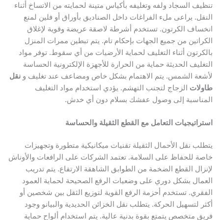
تنظيف السجاد ولفه وتغليفه بأكياس متينة لحمايته من الاتساخ أثناء
النقل. يراعى ملء الفراغات داخل الصناديق بأوراق أو فلين لمنع
انخساف الكرتون. تستخدم أشرطة لاصقة عريضة وقوية لإغلاق
الكراتين من جميع الجهات بإحكام تام. يتم تبطين ممرات المنزل
بالكرتون أثناء التغليف لحماية الأرضيات من أي سقوط. توفر مواد
التغليف الحديثة حماية من الحرارة للأجهزة الإلكترونية الحساسة
لأشعة الشمس. يتم الاهتمام بشكل خاص ومضاعف عند تغليف و
نقل
طاولات
الزجاج لتجنب التهشم. يؤدي استخدام مواد التغليف
المناسبة إلى وصول عفشك بسلام دون أي خدش.
استراتيجيات التعامل مع القطع الثقيلة والحساسة
يتطلب نقل الأحمال الثقيلة تقنيات ميكانيكية متطورة وتجهيزات
خاصة للحفاظ على السلامة. تعتمد الشركات على الرافعات والأوناش
لإنزال القطع الضخمة من الطوابق الشاهقة الارتفاع. يتم تدريب
العمال بشكل دوري على وضعيات الرفع الصحيحة لحماية العمود
الفقري. تستخدم أحزمة الرفع القوية لتوزيع الثقل بين شخصين أو
أكثر لتسهيل الحركة. يتطلب نقل الخزائن الحديدية والبيانو وجود
فريق متخصص يتمتع بقوة بدنية عالية. يتم استخدام ألواح حماية