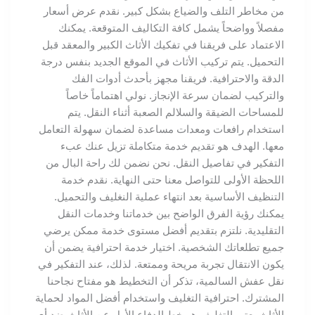
من مخاطر التلف والضياع بشكل كبير. نقدم عرض أسعار
مفصلاً وواضحاً يشمل كافة التكاليف المتوقعة. يمكنك
الاعتماد على فريقنا في تفكيك الأثاث الكبير والمعقد قبل
التحميل. يتم تركيب الأثاث في الموقع الجديد بنفس درجة
الدقة والاحترافية. فريقنا مجهز بأحدث أدوات الفك
والتركيب لضمان سرعة الإنجاز. نولي اهتماماً خاصاً
للمساحات الضيقة والسلالم الصعبة أثناء النقل. يتم
استخدام رافعات ومعدات مساعدة لضمان سهولة التعامل
معها. الهدف هو تقديم خدمة متكاملة تزيل عنك عبء
التفكير في تفاصيل النقل. نحن نضمن لك راحة البال من
اللحظة الأولى للتواصل معنا حتى النهاية. نقدم خدمة
التنظيف الأساسية بعد انتهاء عملية النغليف والتحميل.
يمكنك رؤية الفرق الواضح بين خدماتنا وخدمات النقل
التقليدية. نلتزم بتقديم أفضل مستوى خدمة ممكن يرضي
جميع تطلعاتك الشخصية. اختيار خدمة احترافية يضمن أن
يكون الانتقال تجربة مريحة وممتعة. لذلك، عند التفكير في
نقل عفش السالمية، تذكر أن التخطيط هو مفتاح نجاحنا
المشترك. احترافية التغليف واستخدام أفضل المواد لحماية
الأثاث يعتبر التغليف هو خط الدفاع الأول عن الأثاث ضد أي