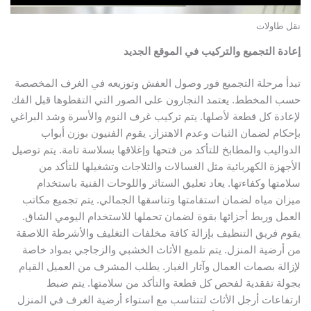
نقل طاولات
إعادة التجميع والتركيب في الموقع الجديد
تبدأ مرحلة التجميع فور وصول العفش وتوزيعه في الغرف المخصصة
حسب المخطط. يعتمد النجارون على الصور التي التقطوها قبل الفك
لإعادة كل قطعة لأصلها. يتم تركيب غرف النوم والأسرة وشد البراغي
بإحكام لضمان الثبات وعدم الاهتزاز. يقوم الفنيون بوزن أبواب
الدواليب والمطابخ للتأكد من فتحها وإغلاقها بسلاسة تامة. يتم توصيل
الأجهزة الكهربائية مثل الغسالات والثلاجات وتشغيلها للتأكد من
سلامتها وكفاءتها. يعاد تعليق الستائر واللوحات الفنية باستخدام
ميزان مياه لضمان استقامتها وتناسقها الجمالي. يتم تجميع مكاتب
العمل وربط أجزائها بقوة لضمان تحملها للاستخدام اليومي الشاق.
يقوم فريق التنظيف بإزالة كافة مخلفات التغليف والأشرطة اللاصقة
من أرضية المنزل. يتم تلميع الأثاث الخشبي والزجاجي بمواد خاصة
لإزالة بصمات العمال وآثار الغبار. يطلب المشرف من العميل القيام
بجولة تفقدية لفحص كل قطعة والتأكد من سلامتها. يتم ضبط
ارتفاعات أرجل الأثاث لتتناسب مع استواء أرضية الغرف في المنزل