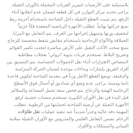
بلاستيكية على الأرضيات لتمرير العربات المحملة بالأوزان الثقيلة.
يراعى تحديد مركز التوازن في كل قطعة لضمان عدم انقلابها أثناء
الرفع. يتم تثبيت القطع الثقيلة داخل الشاحنة باستخدام أحزمة ربط
تمنع حركتها نهائياً. تتطلب الأجهزة الرياضية المعقدة فكاً جزئياً
لتخفيف وزنها وتسهيل إخراجها من الغرف. يتم التعامل مع المرايا
العملاقة والألواح الزجاجية باستخدام مقابض شفط مخصصة للزجاج.
يمنع سحب الأثاث الثقيل على الأرض مباشرة لتجنب تكسر القوائم
وتجريح البلاط. تستخدم عربات يدوية “ترولي” بعجلات مطاطية
لامتصاص الاهتزازات أثناء نقل الحمولات الحساسة. يتم التنسيق بين
أفراد الفريق بإشارات ونداءات موحدة لضمان الحركة المتزامنة
والدقيقة. توضع القطع الأثقل وزناً في مقدمة الشاحنة لتكوين قاعدة
ثابتة ومتينة. يراعى عدم وضع أي صناديق أو أحمال فوق الأسطح
الرخامية الهشة والزجاج. يتم فحص سعة تحمل المصاعد والسلالم
قبل البدء في نقل الأوزان الكبيرة. تستخدم منصات خشبية لرفع
الأجهزة الثقيلة عن أرضية الشاحنة لحمايتها من الرطوبة. تتطلب
المهمة دقة عالية وحذراً شديداً عند تنفيذ عمليات
نقل طاولات
الرخام. يضمن التعامل العلمي والمدروس مع الأوزان الثقيلة سلامة
المباني والممتلكات والأفراد.