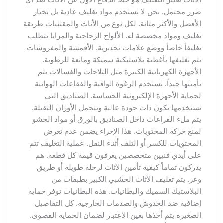
ضرر محتمل. نحن لا نستخدم مواد تغليف عادية بل نختار
الأفضل والأكثر متانة. لكل نوع من الأثاث والمقتنيات طريقة
تغليف ومواد مخصصة له. الألواح الزجاجية والمرايا تتطلب
تغليفاً خاصاً ووضع علامات تحذيرية. الأقمشة والمفروشات
تتم تغليفها بأغطية بلاستيكية سميكة ومانعة للرطوبة.
الأجهزة الكهربائية الكبيرة مثل الثلاجات والغسالات يتم
تأمينها جيداً. نستخدم الرغوة الواقية والفقاعات الهوائية
لحماية الأجهزة الإلكترونية الحساسة. الصناديق التي
نستخدمها تكون ذات جودة عالية وتتحمل الأوزان الثقيلة.
يتم ملء الفراغات داخل الصناديق بالورق أو مواد الحشو
لمنع حركة المحتويات. هذا الإجراء يضمن عدم تعرض
المحتويات للكسر أو التلف أثناء النقل. عملية التغليف تتم
على أيدي فنيين متخصصين يعرفون قيمة كل قطعة. هم
يدركون تماماً كيفية تأمين الأثاث لرحلة طويلة أو طريق
وعر. يتم تغليف الأثاث الخشبي الكبير بطبقات من
البلاستيك السميك والبطانيات. هذه البطانيات توفر حماية
إضافية ضد الخدوش والصدمات الخارجية. كل التفاصيل
الصغيرة يتم أخذها بعين الاعتبار لضمان الحماية القصوى.