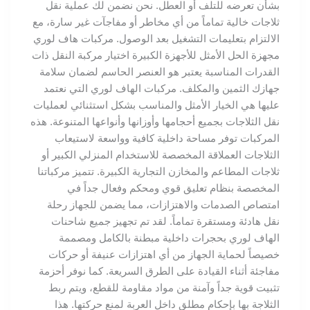
بشأن تعرضه للتلف أو العطل. نحن نضمن لك عملية نقل
ثلاجات خالية تماماً من أي مخاطر أو مفاجآت غير سارة، مع
الالتزام بتعليمات التشغيل بعد الوصول. مركبات هاف لوري
مجهزة الحل الأمثل للأجهزة الكبيرة اختيار مركبة النقل ذات
القدرات المناسبة يعتبر هو العنصر الحاسم لضمان سلامة
جهازك الثمين والمكلف. مركبات الهاف لوري التي نعتمد
عليها هي الخيار الأمثل والمناسب بشكل استثنائي لعمليات
نقل الثلاجات بجميع أحجامها وأوزانها وأنواعها المتنوعة. هذه
المركبات توفر مساحة داخلية كافية وواسعة لاستيعاب
الثلاجات العملاقة المخصصة للاستخدام المنزلي الكبير أو
ثلاجات المطاعم والمخازن التجارية الكبيرة. تتميز مركباتنا
المخصصة بنظام تعليق قوي ومحكم وفعال جداً في
امتصاص الصدمات والاهتزازات، مما يضمن للجهاز رحلة
نقل هادئة ومستقرة تماماً. لقد تم تجهيز جميع شاحنات
الهاف لوري بحجرات داخلية مبطنة بالكامل ومصممة
خصيصاً لحماية الجهاز من أي اهتزازات عنيفة أو حركات
مفاجئة أثناء القيادة على الطرق السريعة. كما نوفر أحزمة
تثبيت قوية جداً وآمنة من مواد مقاومة للقطع، ويتم ربط
الثلاجة بها بإحكام مطلق داخل العربة لمنع حركتها. هذا