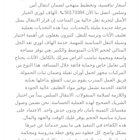
أسعار تنافسية، وتخطيط منهجي لضمان انتقال آمن
وسلس. اتصل بنا الآن 50173384📞. الهاف لوري الخيار
الأمثل لتجربة نقل خالية من المتاعب إن قرار الانتقال يمثل
مرحلة جديدة مليئة بالتحديات. تبدأ هذه التحديات بعملية
تغليف الأثاث وترتيبه للنقل. كثيرون يغفلون عن أهمية اختيار
وسيلة النقل المناسبة للمهمة. خدمة الهاف لوري تعد الحل
المثالي لحجم الأثاث المتوسط والكبير. هي توفر مساحة
واسعة ومحمية تناسب أغراض منزلك بالكامل. الأثاث يحتاج
إلى تعامل خاص وحماية فائقة خلال المسافة. هذا النوع من
المركبات مجهز لحمل أوزان ثقيلة وضمان ثبات الحمولة.
فريق العمل المدرب يقوم بترتيب القطع بداخلها بعناية
فائقة. الخدمة تشمل توفير مواد التغليف عالية الجودة
واللازمة لسلامة المنقولات. الانتقال السلس يبدأ من اختيار
الشريك الصحيح لهذه العملية الحساسة. نحن نضمن وصول
مقتنياتك الثمينة بأمان تام ودون خدش واحد. الاعتماد على
سيارة مناسبة الحجم يوفر عليك الوقت والجهد والمال.
هذه الكفاءة في التنفيذ هي ما يميز خدماتنا عن غيرها
بشكل واضح. كل خطوة تتم وفق خطة مدروسة ومحكمة
لضمان السرعة والدقة. نوفر خدمة متكاملة لا تقتصر فقط