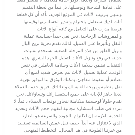
على قيادة الشاحنة وتوصيلها. بل تبدأ من لحظة التقييم
وتنتهي بترتيب الأثاث في الموقع الجديد. تأكد أن كل قطعة
أثاث لديك ستعامل باحترام وتقدير لحساسيتها وقيمتها.
فريقنا مدرب على التعامل مع كافة أنواع الأثاث
والمفروشات الزجاجية. نحن نعي جيداً حساسية عملية
النقل وتأثيرها على العميل. لذلك نقدم تجربة تريح البال
وتزيل القلق من هذه المرحلة الصعبة. نستخدم تقنيات
حديثة في رفع وتنزيل الأثاث لتقليل الجهد البشري. هذه
التقنيات تضمن سلامة الأثاث وسلامة العاملين في نفس
الوقت. عملية تحميل الأثاث تتم بحرص شديد لمنع أي
تصادم أو سقوط مفاجئ. يمكنك الوثوق بنا لتوفير تجربة
نقل منظمة ومريحة للغاية لك ولعائلتك. فريق خدمة العملاء
لدينا جاهز للإجابة على جميع استفساراتك وتساؤلاتك. نحن
نقدم حلولاً لوجستية متكاملة تتجاوز توقعات العملاء دائماً. لا
تتردد في طلب استشارة مجانية لتقييم حجم الأثاث وتحديد
الخدمة اللازمة. إن الالتزام بالجودة والسرعة هو شعارنا
الذي لا نتنازل عنه أبداً. خدمة نقل عفش السالمية تستفيد
من خبرتنا الطويلة في هذا المجال. التخطيط المنهجي