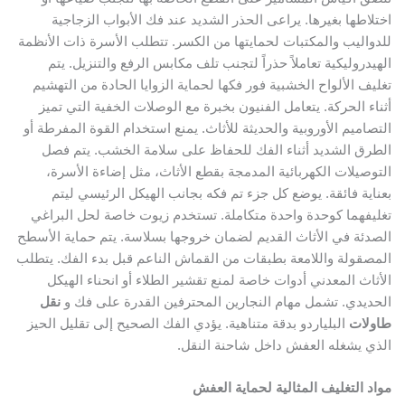
اختلاطها بغيرها. يراعى الحذر الشديد عند فك الأبواب الزجاجية
للدواليب والمكتبات لحمايتها من الكسر. تتطلب الأسرة ذات الأنظمة
الهيدروليكية تعاملاً حذراً لتجنب تلف مكابس الرفع والتنزيل. يتم
تغليف الألواح الخشبية فور فكها لحماية الزوايا الحادة من التهشيم
أثناء الحركة. يتعامل الفنيون بخبرة مع الوصلات الخفية التي تميز
التصاميم الأوروبية والحديثة للأثاث. يمنع استخدام القوة المفرطة أو
الطرق الشديد أثناء الفك للحفاظ على سلامة الخشب. يتم فصل
التوصيلات الكهربائية المدمجة بقطع الأثاث، مثل إضاءة الأسرة،
بعناية فائقة. يوضع كل جزء تم فكه بجانب الهيكل الرئيسي ليتم
تغليفهما كوحدة واحدة متكاملة. تستخدم زيوت خاصة لحل البراغي
الصدئة في الأثاث القديم لضمان خروجها بسلاسة. يتم حماية الأسطح
المصقولة واللامعة بطبقات من القماش الناعم قبل بدء الفك. يتطلب
الأثاث المعدني أدوات خاصة لمنع تقشير الطلاء أو انحناء الهيكل
الحديدي. تشمل مهام النجارين المحترفين القدرة على فك و
نقل
طاولات
البلياردو بدقة متناهية. يؤدي الفك الصحيح إلى تقليل الحيز
الذي يشغله العفش داخل شاحنة النقل.
مواد التغليف المثالية لحماية العفش