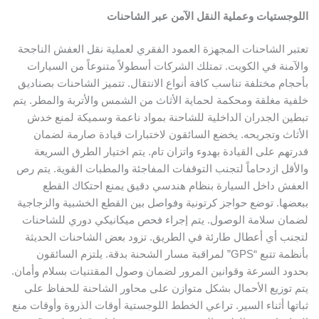
اللوجستيات وعملية النقل الآمن عبر الشاحنات
تعتبر الشاحنات المجهزة العمود الفقري لعملية نقل العفش الناجحة
والآمنة في الكويت. تمتلك الشركات أسطولاً متنوعاً من السيارات
بأحجام مختلفة تناسب كافة أنواع الانتقال. تتميز الشاحنات بصناديق
خلفية مغلقة ومحكمة لحماية الأثاث من الشمس والأتربة والمطر. يتم
تبطين الجدران الداخلية للشاحنة بمواد ناعمة وسميكة لمنع خدش
الأثاث وتجريحه. يخضع السائقون لاختبارات قيادة صارمة لضمان
قدرتهم على القيادة بهدوء واتزان تام. يتم اختيار الطرق السريعة
والأقل ازدحاماً لتجنب التوقفات المفاجئة والمطبات القوية. يتم رص
العفش داخل السيارة بنظام هندسي دقيق يمنع احتكاك القطع
ببعضها. توضع حواجز كرتونية وفواصل بين القطع الخشبية والزجاجية
لضمان سلامة الوصول. يتم إجراء فحص ميكانيكي دوري للشاحنات
لتجنب أي أعطال طارئة في الطريق. تزود بعض الشاحنات الحديثة
بأنظمة تتبع “GPS” لمراقبة مسار الشحنة بدقة. يلتزم السائقون
بحدود السرعة وقوانين المرور لضمان وصول المقتنيات بسلام وأمان.
يتم توزيع الأحمال بشكل متوازن على محاور الشاحنة للحفاظ على
ثباتها أثناء السير. تراعي الخطط اللوجستية أوقات الذروة وأوقات منع