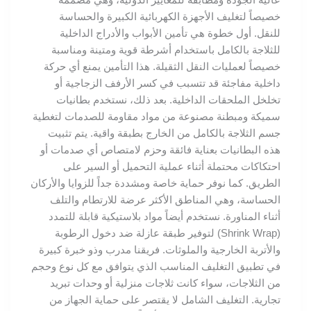
خصيصاً لتغليف الأجهزة الكهربائية الكبيرة والحساسة
للنقل. أول خطوة هي تأمين الأبواب والأدراج الداخلية
للثلاجة بالكامل باستخدام أشرطة قوية ومتينة ومناسبة
خصيصاً لعمليات النقل الثقيلة. هذا التأمين يمنع أي حركة
داخلية مفاجئة قد تتسبب في كسر الأرفف الزجاجية أو
تخلخل الملحقات الداخلية. بعد ذلك، نستخدم بطانيات
سميكة ومبطنة مصنوعة من مواد مقاومة للصدمات لتغطية
جسم الثلاجة بالكامل من الخارج بطبقة واقية. يتم تثبيت
هذه البطانيات بعناية فائقة وحزم لامتصاص أي صدمات أو
احتكاكات محتملة أثناء عملية التحميل أو السير على
الطريق. كما نوفر حماية خاصة ومشددة جداً للزوايا والأركان
الحساسة، وهي المناطق الأكثر عرضة للارتطام والتلف
أثناء المناورة. نستخدم أيضاً مواد بلاستيكية قابلة للتمدد
(Shrink Wrap) لتوفير طبقة عازلة ضد دخول الرطوبة
والأتربة الخارجية والملوثات. فريقنا مدرب وذو خبرة كبيرة
في تطبيق التغليف المناسب الذي يتوافق مع كل نوع وحجم
من الثلاجات، سواء كانت ثلاجات منزلية أو وحدات تبريد
تجارية. التغليف الشامل لا يقتصر على حماية الجهاز من