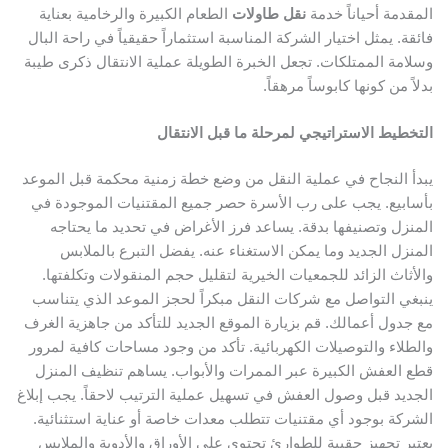
المقدمة أحياناً خدمة
نقل طاولات
الطعام الكبيرة والرخامية بعناية
فائقة. يمثل اختيار الشركة المناسبة استثماراً حقيقياً في راحة البال
وسلامة الممتلكات. تجعل الخبرة الطويلة عملية الانتقال ذكرى طيبة
بدلاً من كونها كابوساً مرهقاً.
التخطيط الاستراتيجي لمرحلة ما قبل الانتقال
يبدأ النجاح في عملية النقل من وضع خطة زمنية محكمة قبل الموعد
بأسابيع. يجب على رب الأسرة حصر جميع المقتنيات الموجودة في
المنزل وتصنيفها بدقة. يساعد فرز الأغراض في تحديد ما يحتاجه
المنزل الجديد وما يمكن الاستغناء عنه. يفضل التبرع بالملابس
والأثاث الزائد للجمعيات الخيرية لتقليل حجم المنقولات وتكلفتها.
ينبغي التواصل مع شركات النقل مبكراً لحجز الموعد الذي يتناسب
مع جدول أعمالك. قم بزيارة الموقع الجديد للتأكد من جاهزية الغرف
والطلاء والتوصيلات الكهربائية. تأكد من وجود مساحات كافية لمرور
قطع العفش الكبيرة عبر الممرات والأبواب. يساهم تنظيف المنزل
الجديد قبل وصول العفش في تسهيل عملية الترتيب لاحقاً. يجب إبلاغ
الشركة بوجود أي مقتنيات تتطلب معدات خاصة أو عناية استثنائية.
يعتبر تجهيز حقيبة للطوارئ تحتوي على الأوراق والأدوية والملابس