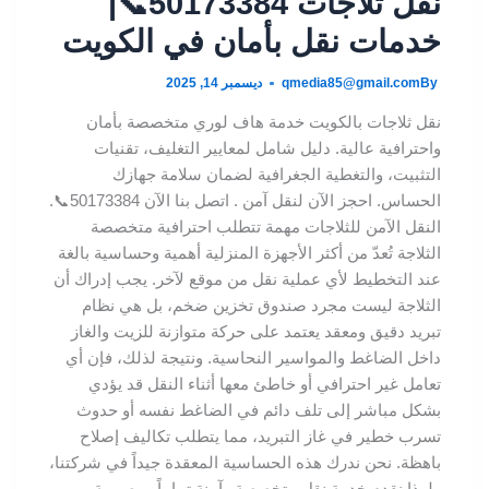
نقل ثلاجات 50173384📞|
خدمات نقل بأمان في الكويت
By
qmedia85@gmail.com
ديسمبر 14, 2025
نقل ثلاجات بالكويت خدمة هاف لوري متخصصة بأمان
واحترافية عالية. دليل شامل لمعايير التغليف، تقنيات
التثبيت، والتغطية الجغرافية لضمان سلامة جهازك
الحساس. احجز الآن لنقل آمن . اتصل بنا الآن 50173384📞.
النقل الآمن للثلاجات مهمة تتطلب احترافية متخصصة
الثلاجة تُعدّ من أكثر الأجهزة المنزلية أهمية وحساسية بالغة
عند التخطيط لأي عملية نقل من موقع لآخر. يجب إدراك أن
الثلاجة ليست مجرد صندوق تخزين ضخم، بل هي نظام
تبريد دقيق ومعقد يعتمد على حركة متوازنة للزيت والغاز
داخل الضاغط والمواسير النحاسية. ونتيجة لذلك، فإن أي
تعامل غير احترافي أو خاطئ معها أثناء النقل قد يؤدي
بشكل مباشر إلى تلف دائم في الضاغط نفسه أو حدوث
تسرب خطير في غاز التبريد، مما يتطلب تكاليف إصلاح
باهظة. نحن ندرك هذه الحساسية المعقدة جيداً في شركتنا،
ولهذا نقدم خدمة نقل متخصصة وآمنة تماماً ومصممة