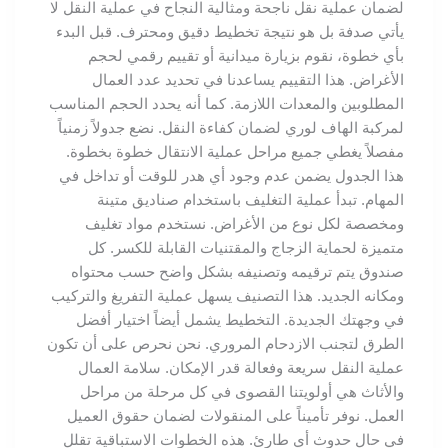
لضمان عملية نقل ناجحة ومثالية النجاح في عملية النقل لا
يأتي صدفة بل هو نتيجة تخطيط دقيق ومحترف. قبل البدء
بأي خطوة، نقوم بزيارة ميدانية أو تقييم رقمي لحجم
الأغراض. هذا التقييم يساعدنا في تحديد عدد العمال
المطلوبين والمعدات اللازمة. كما أنه يحدد الحجم المناسب
لمركبة الهاف لوري لضمان كفاءة النقل. نضع جدولاً زمنياً
مفصلاً يغطي جميع مراحل عملية الانتقال خطوة بخطوة.
هذا الجدول يضمن عدم وجود أي هدر للوقت أو تداخل في
المهام. تبدأ عملية التغليف باستخدام صناديق متينة
ومخصصة لكل نوع من الأغراض. نستخدم مواد تغليف
متميزة لحماية الزجاج والمقتنيات القابلة للكسر. كل
صندوق يتم ترقيمه وتصنيفه بشكل واضح حسب محتواه
ومكانه الجديد. هذا التصنيف يسهل عملية التفريغ والتركيب
في وجهتك الجديدة. التخطيط يشمل أيضاً اختيار أفضل
الطرق لتجنب الازدحام المروري. نحن نحرص على أن تكون
عملية النقل سريعة وفعالة قدر الإمكان. سلامة العمال
والأثاث هي أولويتنا القصوى في كل مرحلة من مراحل
العمل. نوفر تأميناً على المنقولات لضمان حقوق العميل
في حال حدوث أي طارئ. هذه الخطوات الاستباقية تقلل