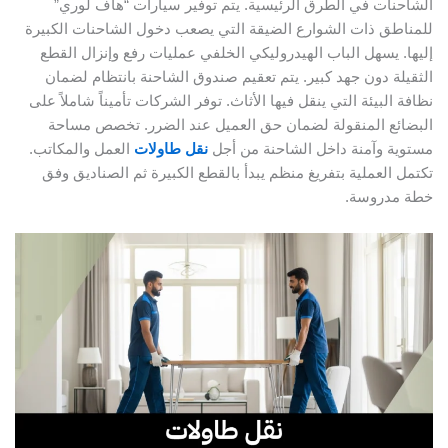
الشاحنات في الطرق الرئيسية. يتم توفير سيارات “هاف لوري”
للمناطق ذات الشوارع الضيقة التي يصعب دخول الشاحنات الكبيرة
إليها. يسهل الباب الهيدروليكي الخلفي عمليات رفع وإنزال القطع
الثقيلة دون جهد كبير. يتم تعقيم صندوق الشاحنة بانتظام لضمان
نظافة البيئة التي ينقل فيها الأثاث. توفر الشركات تأميناً شاملاً على
البضائع المنقولة لضمان حق العميل عند الضرر. تخصص مساحة
مستوية وآمنة داخل الشاحنة من أجل
نقل طاولات
العمل والمكاتب.
تكتمل العملية بتفريغ منظم يبدأ بالقطع الكبيرة ثم الصناديق وفق
خطة مدروسة.