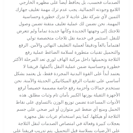
الصدمات فحسب، بل يحافظ أيضاً على مظهره الخارجي
اللامع وجودته الجمالية. يجب عدم ترك مهمة تغليف جهازك
الثمين لأي شركة نقل عادية لا تدرك خطورة وحساسية
المهمة. نحن نضمن لك عملية تغليف متقنة تضمن وصول
ثلاجتك إلى وجهتها الجديدة وكأنها جديدة تماماً ولم تتعرض
للنقل. استثمر في خدمة نقل ثلاجات متخصصة تولي
اهتماماً بالغاً ودقيقاً لعملية التغليف النهائي والآمن. الرفع
والتحميل تقنيات متطورة لسلامة الضاغط عملية رفع
الثلاجة وتحميلها داخل مركبة الهاف لوري تعد المرحلة الأكثر
خطورة وحساسية ضمن عملية النقل بأكملها. فريقنا لا
يعتمد أبداً على القوة البدنية المجردة فقط، بل يعتمد بشكل
أساسي على تقنيات الرفع الميكانيكي الحديثة والآمنة. نحن
نستخدم حمالات وأحزمة رفع خاصة مصممة خصيصاً لرفع
الأجهزة الثقيلة بوزنها الكبير بأمان تام وثبات مطلق. هذه
الأدوات المساعدة تضمن توزيع الوزن بالتساوي على نقاط
الحمل ومنع أي ضغط غير متوازن أو غير صحي على جسم
الثلاجة أو هيكلها. كما يتم استخدام عربات نقل مجهزة
بعجلات كبيرة وفعالة في امتصاص الصدمات لنقل الثلاجة
على الأرضيات بسلاسة قبل التحميل. يتم تدريب فريقنا على