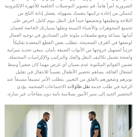
الضرورية أمراً هاماً. قم بتصوير التوصيلات الخلفية للأجهزة الإلكترونية
لتتمكن من إعادة تركيبها بنفسك بسهولة. يفضل إذابة الثلج من
الثلاجة وتنظيفها وتجفيفها جيداً قبل النقل بيوم كامل. احرص على
تجميع المجوهرات والأشياء الثمينة ونقلها بسيارتك الخاصة لضمان
أمانها. يساعد وضع ملصقات ملونة على الصناديق في توجيه العمال
لوضعها في الغرف الصحيحة. تتطلب بعض القطع المعقدة تفكيكاً
جزئياً لتسهيل خروجها من الأبواب الضيقة بأمان. ينبغي تحديد ميزانية
واضحة تشمل تكاليف النقل والفك والتركيب والإكراميات المحتملة.
تضمن القوائم المكتوبة عدم نسيان أي غرض مهما كان صغيراً وسط
انشغال العائلة. يساهم تحضير الأطفال نفسياً للانتقال في تقليل
توترهم وشعورهم بالقلق من التغيير. يتطلب الأمر تنسيقاً مسبقاً عند
الرغبة في طلب خدمة
نقل طاولات
الاجتماعات الضخمة. يؤدي
التحضير الجيد إلى سير الأمور بسلاسة تامة دون مفاجآت غير سارة.