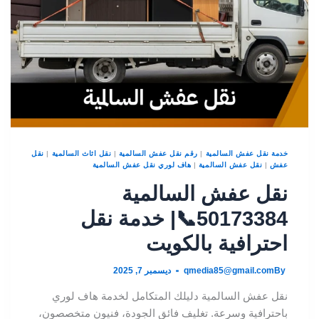
خدمة نقل عفش السالمية
|
رقم نقل عفش السالمية
|
نقل اثاث السالمية
|
نقل
عفش
|
نقل عفش السالمية
|
هاف لوري نقل عفش السالمية
نقل عفش السالمية
50173384📞| خدمة نقل
احترافية بالكويت
By
qmedia85@gmail.com
ديسمبر 7, 2025
نقل عفش السالمية دليلك المتكامل لخدمة هاف لوري
باحترافية وسرعة. تغليف فائق الجودة، فنيون متخصصون،