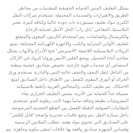
يشكل التغليف المتين الحماية الحقيقية للمقتنيات من مخاطر
الطريق والاهتزازات والصدمات المحتملة. تستخدم شركات النقل
الكبرى مواد تغليف مستوردة ذات جودة عالية وكثافة كبيرة. يعتبر
البلاستيك الفقاعي “بابل راب” الحل الأمثل لحماية الزجاج
والكريستال والشاشات. يتم استخدام الكرتون المقوى والمضلع
لتغليف الأواني المنزلية والكتب والأجهزة الكهربائية المختلفة. تمنع
الرولات البلاستيكية اللاصقة “الاسترتش” فتح الأدراج والأبواب بشكل
مفاجئ أثناء التحميل. يوضع الفلين الأبيض وزوايا الروك في الأركان
لامتصاص أي صدمات قوية خارجية. تخصص صناديق خشبية مبطنة
من الداخل لنقل النجف والتحف غالية الثمن والنادرة. يستخدم ورق
الجرائد أو الورق المقوى للفصل بين الأطباق داخل الصناديق لمنع
الاحتكاك. يتم تغليف الكنب والمجالس العربية بأغلفة بلاستيكية
سميكة جداً للحماية من الأتربة. يضمن التغليف الحراري بقاء
المفروشات نظيفة وجافة تماماً مهما كانت رطوبة الجو. تستخدم
البطانيات الصوفية الثقيلة للفصل بين القطع الخشبية المرصوصة
داخل سيارة النقل. يتم وضع علامات تحذيرية واضحة “قابل للكسر”
على الصناديق التي تحتوي مواد هشة. تتطلب الملابس الرسمية
وفساتين السهرة صناديق واقفة بها علاقات لتبقى مكويه وجاهزة. يتم